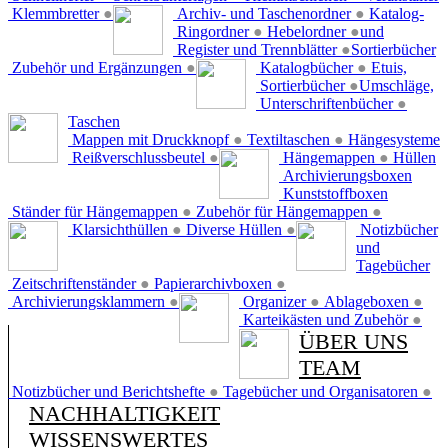
Klemmbretter
●
Archiv- und Taschenordner
●
Katalog-
Ringordner
●
Hebelordner
●
und
Register und Trennblätter
●
Sortierbücher
Zubehör und Ergänzungen
●
Katalogbücher
●
Etuis,
Sortierbücher
●
Umschläge,
Unterschriftenbücher
●
Taschen
Mappen mit Druckknopf
●
Textiltaschen
●
Hängesysteme
Reißverschlussbeutel
●
Hängemappen
●
Hüllen
Archivierungsboxen
Kunststoffboxen
Ständer für Hängemappen
●
Zubehör für Hängemappen
●
Klarsichthüllen
●
Diverse Hüllen
●
Notizbücher
und
Tagebücher
Zeitschriftenständer
●
Papierarchivboxen
●
Archivierungsklammern
●
Organizer
●
Ablageboxen
●
Karteikästen und Zubehör
●
ÜBER UNS
TEAM
Notizbücher und Berichtshefte
●
Tagebücher und Organisatoren
●
NACHHALTIGKEIT
WISSENSWERTES