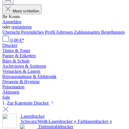
Menü schließen
Ihr Konto
Anmelden
oder
registrieren
Übersicht
Persönliches Profil
Adressen
Zahlungsarten
Bestellungen
0,00 €*
Drucker
Tinten & Toner
Papier & Etiketten
Büro & Schule
Archivieren & Sortieren
Verpacken & Lagern
Büroausstattung & Elektronik
Drogerie & Hygiene
Präsentation
Aktionen
Sale
1.
Zur Kategorie Drucker
Laserdrucker
Schwarz/Weiß-Laserdrucker
●
Farblaserdrucker
●
Tintenstrahldrucker