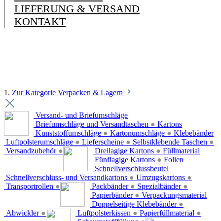
LIEFERUNG & VERSAND
KONTAKT
1.
Zur Kategorie Verpacken & Lagern
Versand- und Briefumschläge
Briefumschläge und Versandtaschen
●
Kartons
Kunststoffumschläge
●
Kartonumschläge
●
Klebebänder
Luftpolsterumschläge
●
Lieferscheine
●
Selbstklebende Taschen
●
Versandzubehör
●
Dreilagige Kartons
●
Füllmaterial
Fünflagige Kartons
●
Folien
Schnellverschlussbeutel
Schnellverschluss- und Versandkartons
●
Umzugskartons
●
Transportrollen
●
Packbänder
●
Spezialbänder
●
Papierbänder
●
Verpackungsmaterial
Doppelseitige Klebebänder
●
Abwickler
●
Luftpolsterkissen
●
Papierfüllmaterial
●