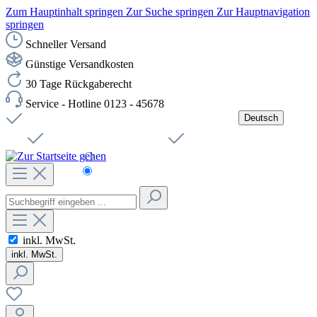
Zum Hauptinhalt springen
Zur Suche springen
Zur Hauptnavigation
springen
Schneller Versand
Günstige Versandkosten
30 Tage Rückgaberecht
Service - Hotline 0123 - 45678
Deutsch
Versandkostenfreie Lieferung ab 49,00€ Netto
Jobs
Sichere SSL-Verbindung
Schnelle Lieferung
Čeština
Helpdesk
Nachhaltigkeit
Deutsch
inkl. MwSt.
inkl. MwSt.