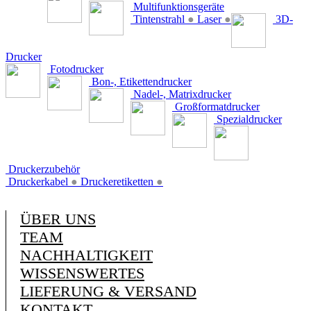
Multifunktionsgeräte
Tintenstrahl
●
Laser
●
3D-
Drucker
Fotodrucker
Bon-, Etikettendrucker
Nadel-, Matrixdrucker
Großformatdrucker
Spezialdrucker
Druckerzubehör
Druckerkabel
●
Druckeretiketten
●
ÜBER UNS
TEAM
NACHHALTIGKEIT
WISSENSWERTES
LIEFERUNG & VERSAND
KONTAKT