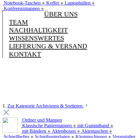
Notebook-Taschen
●
Koffer
●
Laptophüllen
●
Konferenzmappen
●
ÜBER UNS
TEAM
NACHHALTIGKEIT
WISSENSWERTES
LIEFERUNG & VERSAND
KONTAKT
1.
Zur Kategorie Archivieren & Sortieren
Ordner und Mappen
Klassische Papiermappen
●
mit Gummiband
●
mit Bändern
●
Aktenboxen
●
Aktentaschen
●
Schnellhefter
●
Schreibunterlagen
●
Klemmschienen
●
Veranstalter