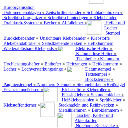
Büroorganisation
Dokumentenablagen
●
Zeitschriftenständer
●
Schubladenboxen
●
Schreibtischorganizer
●
Schreibtischunterlagen
●
Klebebänder
Drahtkorb-Systeme
●
Becher
●
Abfalleimer
●
Hefter und
Locher
Stempel
Büroklebebänder
●
Unsichtbare Klebebänder
●
Klebstoffe
Klebebandabroller
●
Selbstklebende Haken
●
Heftklammern,
Wiederablösbare Klebepads
●
Elektrische Hefter
●
Klammerlose Hefter
●
Tischhefter
●
Klammern,
Hochleistungshafter
●
Enthefter
●
Heftzangen
●
Heftklammern
●
Locher
●
Lochverstärkungsringe
●
Datumstempel
●
Textstempel
●
Blockstempel
●
Paginierstempel
●
Nummern-Stempel
●
Stempelfarben
●
Reißnägel
Ersatzstempelkissen
●
Klebestifte
●
Kleberoller
●
Flüssigkleber
●
Sekundenkleber
●
Heißklebepistolen
●
Sprühkleber
●
Klebstoffentferner
●
Stecknadeln und Reißzwecken
●
Metallklemmen
●
Büroklammern
●
Taschen, Koffer und
Aktenkoffer
Notebook-Rucksäcke
●