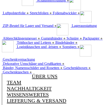
Schaumstofffüllung
●
Luftpolsterfolie
●
Stretchfolien
●
Folienabwickler
●
ZIP-Beutel für Lager und Versand
●
Lagerausstattung
Abbrechklingenmesser
●
Gummibänder
●
Schnüre
●
Packpapier
●
Tritthocker und Leitern
●
Bindebänder
●
Logistiktaschen und -leisten
●
Sonstiges
●
Geschenkverpackung
Dekorative Umschläge und Grußkarten
●
Bänder, Namensschilder und Rosetten
●
Geschenkboxen
●
Geschenktaschen
●
ÜBER UNS
TEAM
NACHHALTIGKEIT
WISSENSWERTES
LIEFERUNG & VERSAND