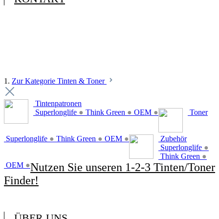
1.
Zur Kategorie Tinten & Toner
Tintenpatronen
Superlonglife
●
Think Green
●
OEM
●
Toner
Superlonglife
●
Think Green
●
OEM
●
Zubehör
Superlonglife
●
Think Green
●
OEM
●
Nutzen Sie unseren 1-2-3 Tinten/Toner
Finder!
ÜBER UNS