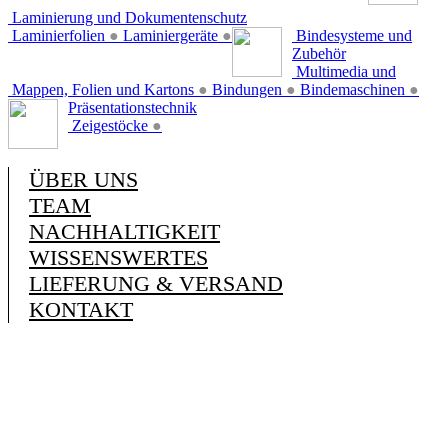
Laminierung und Dokumentenschutz
Laminierfolien
●
Laminiergeräte
●
Bindesysteme und
Zubehör
Multimedia und
Mappen, Folien und Kartons
●
Bindungen
●
Bindemaschinen
●
Präsentationstechnik
Zeigestöcke
●
ÜBER UNS
TEAM
NACHHALTIGKEIT
WISSENSWERTES
LIEFERUNG & VERSAND
KONTAKT