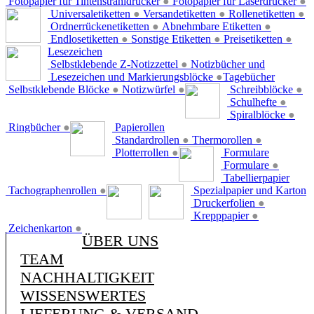
Fotopapier für Tintenstrahldrucker
●
Fotopapier für Laserdrucker
●
Universaletiketten
●
Versandetiketten
●
Rollenetiketten
●
Ordnerrückenetiketten
●
Abnehmbare Etiketten
●
Endlosetiketten
●
Sonstige Etiketten
●
Preisetiketten
●
Lesezeichen
Selbstklebende Z-Notizzettel
●
Notizbücher und
Lesezeichen und Markierungsblöcke
●
Tagebücher
Selbstklebende Blöcke
●
Notizwürfel
●
Schreibblöcke
●
Schulhefte
●
Spiralblöcke
●
Ringbücher
●
Papierollen
Standardrollen
●
Thermorollen
●
Plotterrollen
●
Formulare
Formulare
●
Tabellierpapier
Tachographenrollen
●
Spezialpapier und Karton
Druckerfolien
●
Krepppapier
●
Zeichenkarton
●
ÜBER UNS
TEAM
NACHHALTIGKEIT
WISSENSWERTES
LIEFERUNG & VERSAND