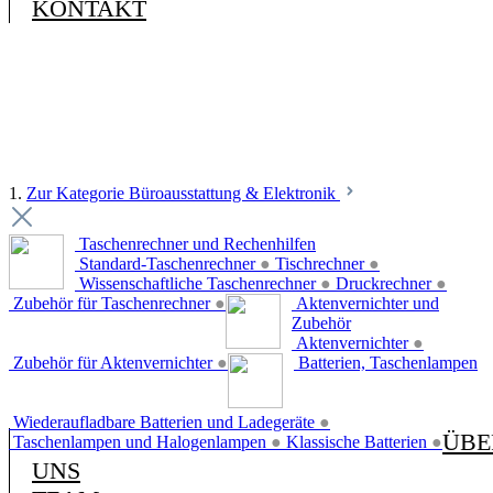
KONTAKT
1.
Zur Kategorie Büroausstattung & Elektronik
Taschenrechner und Rechenhilfen
Standard-Taschenrechner
●
Tischrechner
●
Wissenschaftliche Taschenrechner
●
Druckrechner
●
Zubehör für Taschenrechner
●
Aktenvernichter und
Zubehör
Aktenvernichter
●
Zubehör für Aktenvernichter
●
Batterien, Taschenlampen
Wiederaufladbare Batterien und Ladegeräte
●
ÜBE
Taschenlampen und Halogenlampen
●
Klassische Batterien
●
UNS