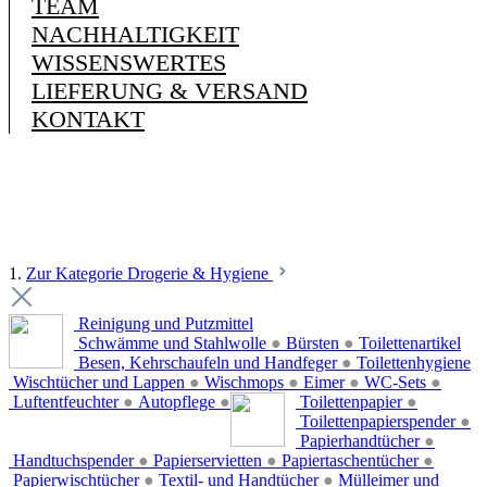
TEAM
NACHHALTIGKEIT
WISSENSWERTES
LIEFERUNG & VERSAND
KONTAKT
1.
Zur Kategorie Drogerie & Hygiene
Reinigung und Putzmittel
Schwämme und Stahlwolle
●
Bürsten
●
Toilettenartikel
Besen, Kehrschaufeln und Handfeger
●
Toilettenhygiene
Wischtücher und Lappen
●
Wischmops
●
Eimer
●
WC-Sets
●
Luftentfeuchter
●
Autopflege
●
Toilettenpapier
●
Toilettenpapierspender
●
Papierhandtücher
●
Handtuchspender
●
Papierservietten
●
Papiertaschentücher
●
Papierwischtücher
●
Textil- und Handtücher
●
Mülleimer und