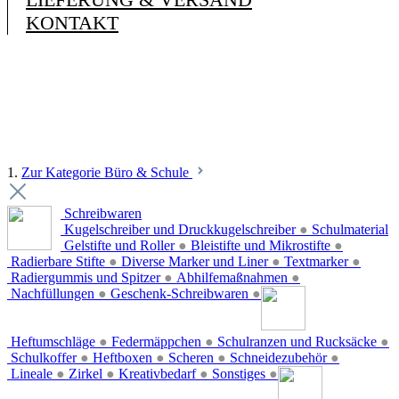
KONTAKT
1.
Zur Kategorie Büro & Schule
Schreibwaren
Kugelschreiber und Druckkugelschreiber
●
Schulmaterial
Gelstifte und Roller
●
Bleistifte und Mikrostifte
●
Radierbare Stifte
●
Diverse Marker und Liner
●
Textmarker
●
Radiergummis und Spitzer
●
Abhilfemaßnahmen
●
Nachfüllungen
●
Geschenk-Schreibwaren
●
Heftumschläge
●
Federmäppchen
●
Schulranzen und Rucksäcke
●
Schulkoffer
●
Heftboxen
●
Scheren
●
Schneidezubehör
●
Lineale
●
Zirkel
●
Kreativbedarf
●
Sonstiges
●