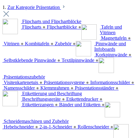
1.
Zur Kategorie Präsentation
Flipcharts und Flipchartblöcke
Flipcharts
●
Flipchartblöcke
●
Tafeln und
Vitrinen
Magnettafeln
●
Vitrinen
●
Kombitafeln
●
Zubehör
●
Pinnwände und
Infoboards
Korkpinnwände
●
Selbstklebende Pinnwände
●
Textilpinnwände
●
Präsentationszubehör
Visitenkartenetuis
●
Präsentationssysteme
●
Informationsschilder
●
Namensschilder
●
Klemmrahmen
●
Präsentationsständer
●
Etikettierung und Beschriftung
Beschriftungsgeräte
●
Etikettendrucker
●
Etikettierzangen
●
Bänder und Etiketten
●
Schneidemaschinen und Zubehör
Hebelschneider
●
2-in-1-Schneider
●
Rollenschneider
●