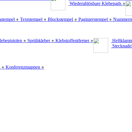
Wiederablösbare Klebepads
●
stempel
●
Textstempel
●
Blockstempel
●
Paginierstempel
●
Nummern
lebepistolen
●
Sprühkleber
●
Klebstoffentferner
●
Heftklamm
Stecknade
n
●
Konferenzmappen
●