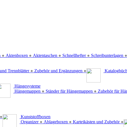
n
●
Aktenboxen
●
Aktentaschen
●
Schnellhefter
●
Schreibunterlagen
und Trennblätter
●
Zubehör und Ergänzungen
●
Katalogbüc
Hängesysteme
Hängemappen
●
Ständer für Hängemappen
●
Zubehör für H
●
Kunststoffboxen
Organizer
●
Ablageboxen
●
Karteikästen und Zubehör
●