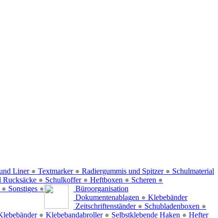
und Liner
●
Textmarker
●
Radiergummis und Spitzer
●
Schulmaterial
d Rucksäcke
●
Schulkoffer
●
Heftboxen
●
Scheren
●
f
●
Sonstiges
●
Büroorganisation
Dokumentenablagen
●
Klebebänder
Zeitschriftenständer
●
Schubladenboxen
●
Klebebänder
●
Klebebandabroller
●
Selbstklebende Haken
●
Hefter