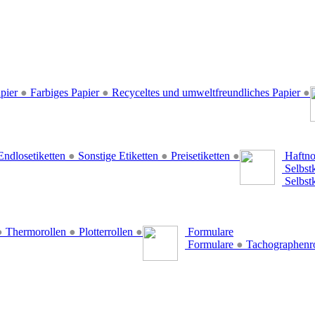
pier
●
Farbiges Papier
●
Recyceltes und umweltfreundliches Papier
●
ndlosetiketten
●
Sonstige Etiketten
●
Preisetiketten
●
Haftno
Selbst
Selbst
●
Thermorollen
●
Plotterrollen
●
Formulare
Formulare
●
Tachographenr