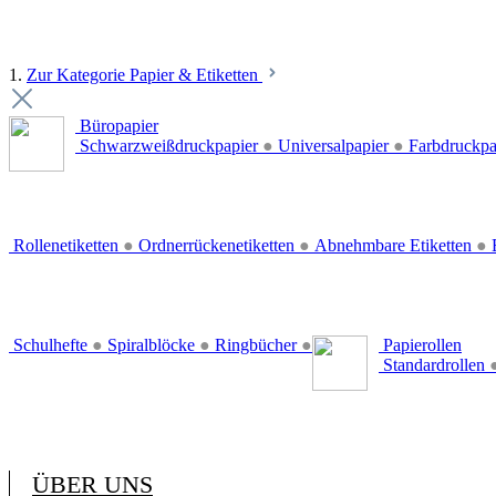
1.
Zur Kategorie Papier & Etiketten
Büropapier
Schwarzweißdruckpapier
●
Universalpapier
●
Farbdruckpa
Rollenetiketten
●
Ordnerrückenetiketten
●
Abnehmbare Etiketten
●
E
Schulhefte
●
Spiralblöcke
●
Ringbücher
●
Papierollen
Standardrollen
ÜBER UNS