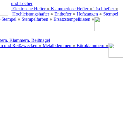
und Locher
Elektrische Hefter
●
Klammerlose Hefter
●
Tischhefter
●
Hochleistungshafter
●
Enthefter
●
Heftzangen
●
Stempel
-Stempel
●
Stempelfarben
●
Ersatzstempelkissen
●
ern, Klammern, Reißnägel
ln und Reißzwecken
●
Metallklemmen
●
Büroklammern
●