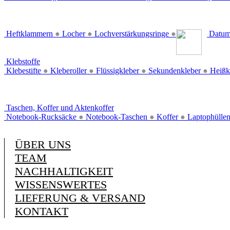
Heftklammern
●
Locher
●
Lochverstärkungsringe
●
Datum
Klebstoffe
Klebestifte
●
Kleberoller
●
Flüssigkleber
●
Sekundenkleber
●
Heißk
Taschen, Koffer und Aktenkoffer
Notebook-Rucksäcke
●
Notebook-Taschen
●
Koffer
●
Laptophülle
ÜBER UNS
TEAM
NACHHALTIGKEIT
WISSENSWERTES
LIEFERUNG & VERSAND
KONTAKT