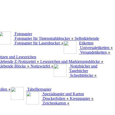
Fotopapier
Fotopapier für Tintenstrahldrucker
●
Selbstklebende
Fotopapier für Laserdrucker
●
Etiketten
Universaletiketten
●
Versandetiketten
●
tizen und Lesezeichen
klebende Z-Notizzettel
●
Lesezeichen und Markierungsblöcke
●
klebende Blöcke
●
Notizwürfel
●
Notizbücher und
Tagebücher
Schreibblöcke
●
ollen
●
Tabellierpapier
Spezialpapier und Karton
Druckerfolien
●
Krepppapier
●
Zeichenkarton
●