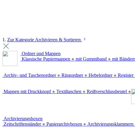
1.
Zur Kategorie Archivieren & Sortieren
Ordner und Mappen
Klassische Papiermappen
●
mit Gummiband
●
mit Bänder
Archiv- und Taschenordner
●
Ringordner
●
Hebelordner
●
Register 
Mappen mit Druckknopf
●
Textiltaschen
●
Reißverschlussbeutel
●
Archivierungsboxen
Zeitschriftenständer
●
Papierarchivboxen
●
Archivierungsklammern