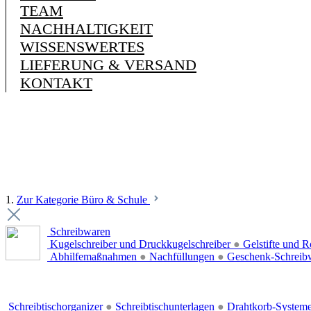
TEAM
NACHHALTIGKEIT
WISSENSWERTES
LIEFERUNG & VERSAND
KONTAKT
1.
Zur Kategorie Büro & Schule
Schreibwaren
Kugelschreiber und Druckkugelschreiber
●
Gelstifte und R
Abhilfemaßnahmen
●
Nachfüllungen
●
Geschenk-Schreib
Schreibtischorganizer
●
Schreibtischunterlagen
●
Drahtkorb-System