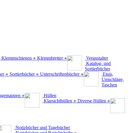
●
Klemmschienen
●
Klemmbretter
●
Veranstalter
Katalog- und
Sortierbücher
her
●
Sortierbücher
●
Unterschriftenbücher
●
Etuis,
Umschläge,
Taschen
ängemappen
●
Hüllen
Klarsichthüllen
●
Diverse Hüllen
●
Notizbücher und Tagebücher
Notizbücher und Berichtshefte
●