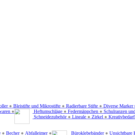
oller
●
Bleistifte und Mikrostifte
●
Radierbare Stifte
●
Diverse Marker 
waren
●
Heftumschläge
●
Federmäppchen
●
Schulranzen un
Schneidezubehör
●
Lineale
●
Zirkel
●
Kreativbedar
e
●
Becher
●
Abfalleimer
●
Büroklebebänder
●
Unsichtbare 