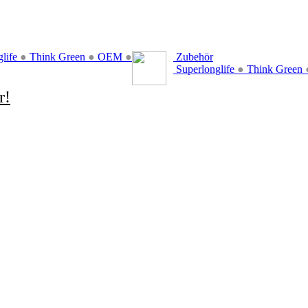
glife
●
Think Green
●
OEM
●
Zubehör
Superlonglife
●
Think Green
r!