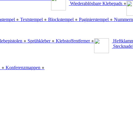
Wiederablösbare Klebepads
●
stempel
●
Textstempel
●
Blockstempel
●
Paginierstempel
●
Nummern
lebepistolen
●
Sprühkleber
●
Klebstoffentferner
●
Heftklamm
Stecknade
n
●
Konferenzmappen
●