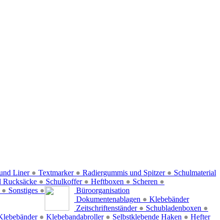
und Liner
●
Textmarker
●
Radiergummis und Spitzer
●
Schulmaterial
d Rucksäcke
●
Schulkoffer
●
Heftboxen
●
Scheren
●
f
●
Sonstiges
●
Büroorganisation
Dokumentenablagen
●
Klebebänder
Zeitschriftenständer
●
Schubladenboxen
●
Klebebänder
●
Klebebandabroller
●
Selbstklebende Haken
●
Hefter