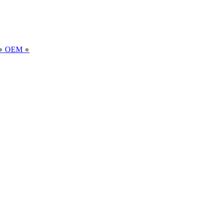
●
OEM
●