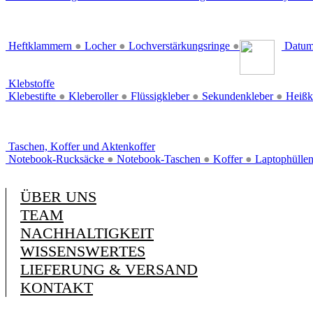
Heftklammern
●
Locher
●
Lochverstärkungsringe
●
Datum
Klebstoffe
Klebestifte
●
Kleberoller
●
Flüssigkleber
●
Sekundenkleber
●
Heißk
Taschen, Koffer und Aktenkoffer
Notebook-Rucksäcke
●
Notebook-Taschen
●
Koffer
●
Laptophülle
ÜBER UNS
TEAM
NACHHALTIGKEIT
WISSENSWERTES
LIEFERUNG & VERSAND
KONTAKT