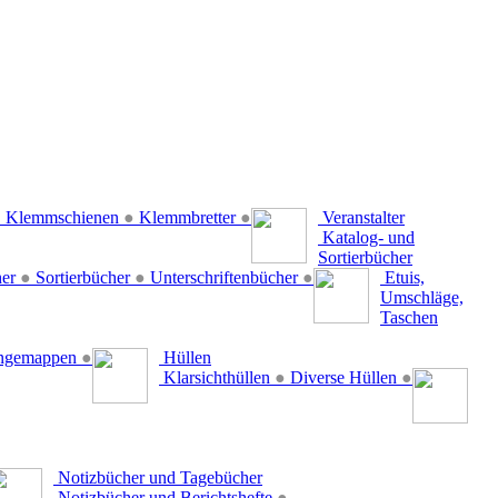
●
Klemmschienen
●
Klemmbretter
●
Veranstalter
Katalog- und
Sortierbücher
her
●
Sortierbücher
●
Unterschriftenbücher
●
Etuis,
Umschläge,
Taschen
ängemappen
●
Hüllen
Klarsichthüllen
●
Diverse Hüllen
●
Notizbücher und Tagebücher
Notizbücher und Berichtshefte
●