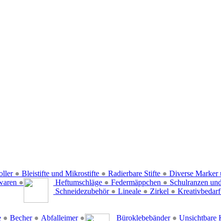
oller
●
Bleistifte und Mikrostifte
●
Radierbare Stifte
●
Diverse Marker 
waren
●
Heftumschläge
●
Federmäppchen
●
Schulranzen un
Schneidezubehör
●
Lineale
●
Zirkel
●
Kreativbedar
e
●
Becher
●
Abfalleimer
●
Büroklebebänder
●
Unsichtbare 