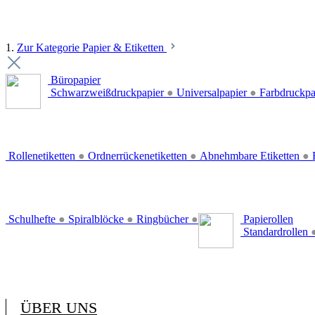
1.
Zur Kategorie Papier & Etiketten
Büropapier
Schwarzweißdruckpapier
●
Universalpapier
●
Farbdruckpa
Rollenetiketten
●
Ordnerrückenetiketten
●
Abnehmbare Etiketten
●
E
Schulhefte
●
Spiralblöcke
●
Ringbücher
●
Papierollen
Standardrollen
ÜBER UNS