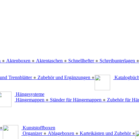
n
●
Aktenboxen
●
Aktentaschen
●
Schnellhefter
●
Schreibunterlagen
und Trennblätter
●
Zubehör und Ergänzungen
●
Katalogbüc
Hängesysteme
Hängemappen
●
Ständer für Hängemappen
●
Zubehör für H
●
Kunststoffboxen
Organizer
●
Ablageboxen
●
Karteikästen und Zubehör
●