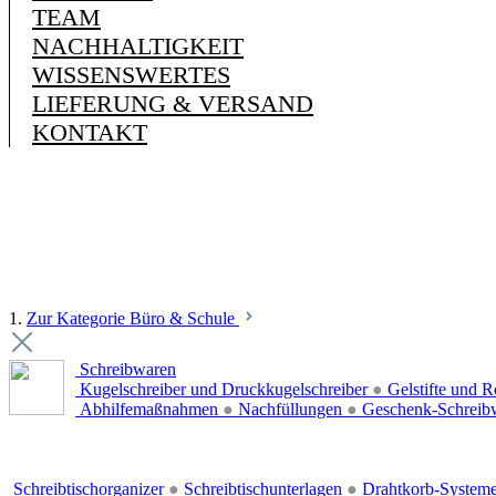
TEAM
NACHHALTIGKEIT
WISSENSWERTES
LIEFERUNG & VERSAND
KONTAKT
1.
Zur Kategorie Büro & Schule
Schreibwaren
Kugelschreiber und Druckkugelschreiber
●
Gelstifte und R
Abhilfemaßnahmen
●
Nachfüllungen
●
Geschenk-Schreib
Schreibtischorganizer
●
Schreibtischunterlagen
●
Drahtkorb-System