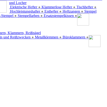
und Locher
Elektrische Hefter
●
Klammerlose Hefter
●
Tischhefter
●
Hochleistungshafter
●
Enthefter
●
Heftzangen
●
Stempel
-Stempel
●
Stempelfarben
●
Ersatzstempelkissen
●
ern, Klammern, Reißnägel
ln und Reißzwecken
●
Metallklemmen
●
Büroklammern
●