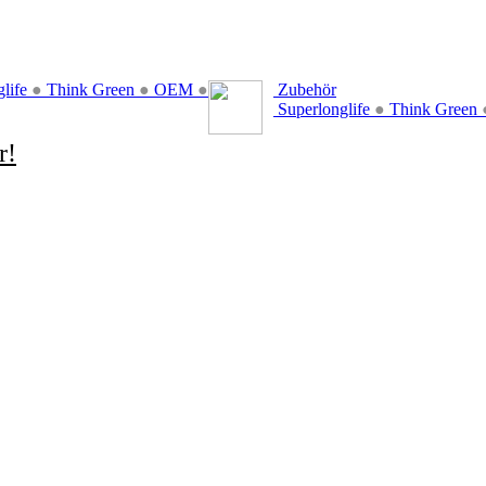
glife
●
Think Green
●
OEM
●
Zubehör
Superlonglife
●
Think Green
r!