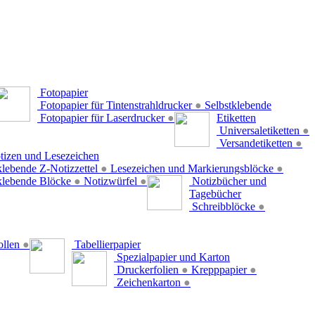
Fotopapier
Fotopapier für Tintenstrahldrucker
●
Selbstklebende
Fotopapier für Laserdrucker
●
Etiketten
Universaletiketten
●
Versandetiketten
●
tizen und Lesezeichen
klebende Z-Notizzettel
●
Lesezeichen und Markierungsblöcke
●
klebende Blöcke
●
Notizwürfel
●
Notizbücher und
Tagebücher
Schreibblöcke
●
ollen
●
Tabellierpapier
Spezialpapier und Karton
Druckerfolien
●
Krepppapier
●
Zeichenkarton
●