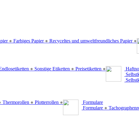
pier
●
Farbiges Papier
●
Recyceltes und umweltfreundliches Papier
●
ndlosetiketten
●
Sonstige Etiketten
●
Preisetiketten
●
Haftno
Selbst
Selbst
●
Thermorollen
●
Plotterrollen
●
Formulare
Formulare
●
Tachographenr