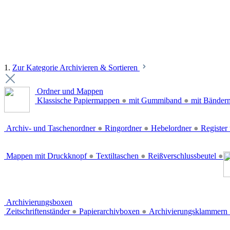
1.
Zur Kategorie Archivieren & Sortieren
Ordner und Mappen
Klassische Papiermappen
●
mit Gummiband
●
mit Bänder
Archiv- und Taschenordner
●
Ringordner
●
Hebelordner
●
Register 
Mappen mit Druckknopf
●
Textiltaschen
●
Reißverschlussbeutel
●
Archivierungsboxen
Zeitschriftenständer
●
Papierarchivboxen
●
Archivierungsklammern