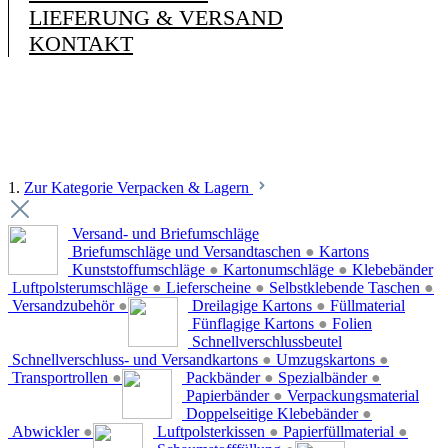
LIEFERUNG & VERSAND
KONTAKT
1.
Zur Kategorie Verpacken & Lagern
Versand- und Briefumschläge
Briefumschläge und Versandtaschen
●
Kartons
Kunststoffumschläge
●
Kartonumschläge
●
Klebebänder
Luftpolsterumschläge
●
Lieferscheine
●
Selbstklebende Taschen
●
Versandzubehör
●
Dreilagige Kartons
●
Füllmaterial
Fünflagige Kartons
●
Folien
Schnellverschlussbeutel
Schnellverschluss- und Versandkartons
●
Umzugskartons
●
Transportrollen
●
Packbänder
●
Spezialbänder
●
Papierbänder
●
Verpackungsmaterial
Doppelseitige Klebebänder
●
Abwickler
●
Luftpolsterkissen
●
Papierfüllmaterial
●