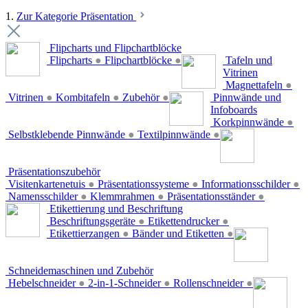
1.
Zur Kategorie Präsentation
Flipcharts und Flipchartblöcke
Flipcharts
●
Flipchartblöcke
●
Tafeln und
Vitrinen
Magnettafeln
●
Vitrinen
●
Kombitafeln
●
Zubehör
●
Pinnwände und
Infoboards
Korkpinnwände
●
Selbstklebende Pinnwände
●
Textilpinnwände
●
Präsentationszubehör
Visitenkartenetuis
●
Präsentationssysteme
●
Informationsschilder
●
Namensschilder
●
Klemmrahmen
●
Präsentationsständer
●
Etikettierung und Beschriftung
Beschriftungsgeräte
●
Etikettendrucker
●
Etikettierzangen
●
Bänder und Etiketten
●
Schneidemaschinen und Zubehör
Hebelschneider
●
2-in-1-Schneider
●
Rollenschneider
●