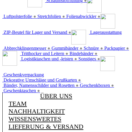
Schaumstofffüllung
●
Luftpolsterfolie
●
Stretchfolien
●
Folienabwickler
●
ZIP-Beutel für Lager und Versand
●
Lagerausstattung
Abbrechklingenmesser
●
Gummibänder
●
Schnüre
●
Packpapier
●
Tritthocker und Leitern
●
Bindebänder
●
Logistiktaschen und -leisten
●
Sonstiges
●
Geschenkverpackung
Dekorative Umschläge und Grußkarten
●
Bänder, Namensschilder und Rosetten
●
Geschenkboxen
●
Geschenktaschen
●
ÜBER UNS
TEAM
NACHHALTIGKEIT
WISSENSWERTES
LIEFERUNG & VERSAND