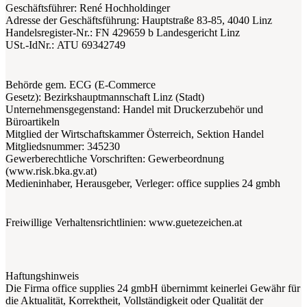
Geschäftsführer:
René Hochholdinger
Adresse der Geschäftsführung:
Hauptstraße 83-85, 4040 Linz
Handelsregister-Nr.:
FN 429659 b Landesgericht Linz
USt.-IdNr.:
ATU 69342749
Behörde gem. ECG (E-Commerce
Gesetz):
Bezirkshauptmannschaft Linz (Stadt)
Unternehmensgegenstand:
Handel mit Druckerzubehör und
Büroartikeln
Mitglied der Wirtschaftskammer Österreich, Sektion Handel
Mitgliedsnummer:
345230
Gewerberechtliche Vorschriften:
Gewerbeordnung
(www.risk.bka.gv.at)
Medieninhaber, Herausgeber, Verleger:
office supplies 24 gmbh
Freiwillige Verhaltensrichtlinien:
www.guetezeichen.at
Haftungshinweis
Die Firma office supplies 24 gmbH übernimmt keinerlei Gewähr für
die Aktualität, Korrektheit, Vollständigkeit oder Qualität der