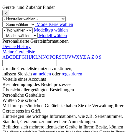
Geräte- und Zubehör Finder
x
Modellserie wählen
Modelltyp wählen
Modell wählen
Personalisierte Geräteinformationen
Device History
Meine Geräteliste
A
B
C
D
E
F
G
H
I
J
K
L
M
N
O
P
Q
R
S
T
U
V
W
X
Y
Z
A
Z
0
9
Um die Geräteliste nutzen zu können,
müssen Sie sich
anmelden
oder
registrieren
Vorteile eines Accounts
Beschleunigung des Bestellprozesses
Übersicht aller getätigten Bestellungen
Persönliche Geräteliste
Wußten Sie schon?
Mit Ihrer persönlichen Geräteliste haben Sie die Verwaltung Ihrer
Geräte stets im Griff.
Hinterlegen Sie wichtige Informationen, wie z.B. Seriennummer,
Standort, Gerätenutzer und weitere Anmerkungen.
Befinden sich mehrere identische Geräte in Ihrem Besitz, können