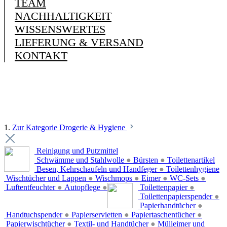
TEAM
NACHHALTIGKEIT
WISSENSWERTES
LIEFERUNG & VERSAND
KONTAKT
1.
Zur Kategorie Drogerie & Hygiene
Reinigung und Putzmittel
Schwämme und Stahlwolle
●
Bürsten
●
Toilettenartikel
Besen, Kehrschaufeln und Handfeger
●
Toilettenhygiene
Wischtücher und Lappen
●
Wischmops
●
Eimer
●
WC-Sets
●
Luftentfeuchter
●
Autopflege
●
Toilettenpapier
●
Toilettenpapierspender
●
Papierhandtücher
●
Handtuchspender
●
Papierservietten
●
Papiertaschentücher
●
Papierwischtücher
●
Textil- und Handtücher
●
Mülleimer und