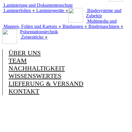
Laminierung und Dokumentenschutz
Laminierfolien
●
Laminiergeräte
●
Bindesysteme und
Zubehör
Multimedia und
Mappen, Folien und Kartons
●
Bindungen
●
Bindemaschinen
●
Präsentationstechnik
Zeigestöcke
●
ÜBER UNS
TEAM
NACHHALTIGKEIT
WISSENSWERTES
LIEFERUNG & VERSAND
KONTAKT