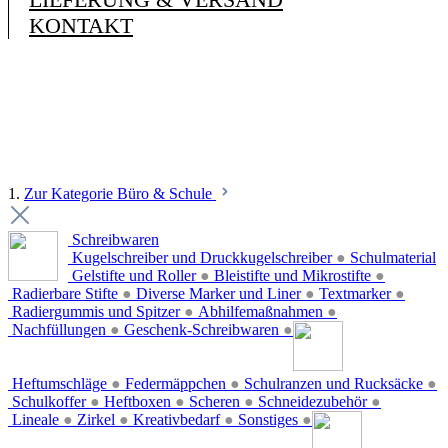
KONTAKT
1.
Zur Kategorie Büro & Schule
Schreibwaren
Kugelschreiber und Druckkugelschreiber
●
Schulmaterial
Gelstifte und Roller
●
Bleistifte und Mikrostifte
●
Radierbare Stifte
●
Diverse Marker und Liner
●
Textmarker
●
Radiergummis und Spitzer
●
Abhilfemaßnahmen
●
Nachfüllungen
●
Geschenk-Schreibwaren
●
Heftumschläge
●
Federmäppchen
●
Schulranzen und Rucksäcke
●
Schulkoffer
●
Heftboxen
●
Scheren
●
Schneidezubehör
●
Lineale
●
Zirkel
●
Kreativbedarf
●
Sonstiges
●