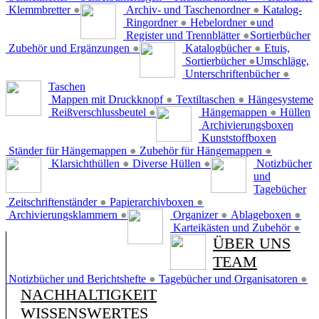
Klemmbretter
●
Archiv- und Taschenordner
●
Katalog-
Ringordner
●
Hebelordner
●
und
Register und Trennblätter
●
Sortierbücher
Zubehör und Ergänzungen
●
Katalogbücher
●
Etuis,
Sortierbücher
●
Umschläge,
Unterschriftenbücher
●
Taschen
Mappen mit Druckknopf
●
Textiltaschen
●
Hängesysteme
Reißverschlussbeutel
●
Hängemappen
●
Hüllen
Archivierungsboxen
Kunststoffboxen
Ständer für Hängemappen
●
Zubehör für Hängemappen
●
Klarsichthüllen
●
Diverse Hüllen
●
Notizbücher
und
Tagebücher
Zeitschriftenständer
●
Papierarchivboxen
●
Archivierungsklammern
●
Organizer
●
Ablageboxen
●
Karteikästen und Zubehör
●
ÜBER UNS
TEAM
Notizbücher und Berichtshefte
●
Tagebücher und Organisatoren
●
NACHHALTIGKEIT
WISSENSWERTES