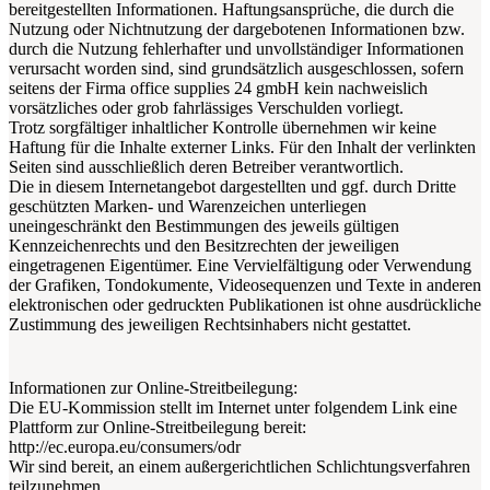
bereitgestellten Informationen. Haftungsansprüche, die durch die
Nutzung oder Nichtnutzung der dargebotenen Informationen bzw.
durch die Nutzung fehlerhafter und unvollständiger Informationen
verursacht worden sind, sind grundsätzlich ausgeschlossen, sofern
seitens der Firma office supplies 24 gmbH kein nachweislich
vorsätzliches oder grob fahrlässiges Verschulden vorliegt.
Trotz sorgfältiger inhaltlicher Kontrolle übernehmen wir keine
Haftung für die Inhalte externer Links. Für den Inhalt der verlinkten
Seiten sind ausschließlich deren Betreiber verantwortlich.
Die in diesem Internetangebot dargestellten und ggf. durch Dritte
geschützten Marken- und Warenzeichen unterliegen
uneingeschränkt den Bestimmungen des jeweils gültigen
Kennzeichenrechts und den Besitzrechten der jeweiligen
eingetragenen Eigentümer. Eine Vervielfältigung oder Verwendung
der Grafiken, Tondokumente, Videosequenzen und Texte in anderen
elektronischen oder gedruckten Publikationen ist ohne ausdrückliche
Zustimmung des jeweiligen Rechtsinhabers nicht gestattet.
Informationen zur Online-Streitbeilegung:
Die EU-Kommission stellt im Internet unter folgendem Link eine
Plattform zur Online-Streitbeilegung bereit:
http://ec.europa.eu/consumers/odr
Wir sind bereit, an einem außergerichtlichen Schlichtungsverfahren
teilzunehmen.