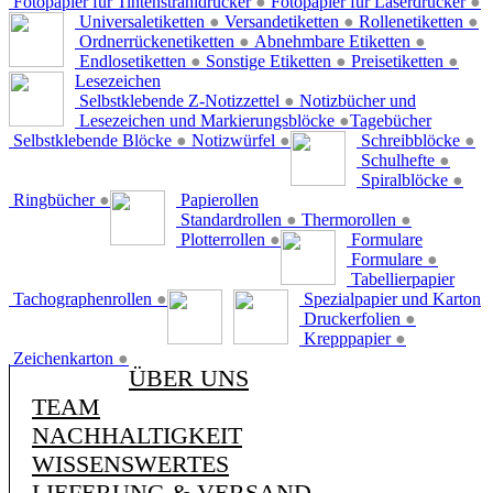
Fotopapier für Tintenstrahldrucker
●
Fotopapier für Laserdrucker
●
Universaletiketten
●
Versandetiketten
●
Rollenetiketten
●
Ordnerrückenetiketten
●
Abnehmbare Etiketten
●
Endlosetiketten
●
Sonstige Etiketten
●
Preisetiketten
●
Lesezeichen
Selbstklebende Z-Notizzettel
●
Notizbücher und
Lesezeichen und Markierungsblöcke
●
Tagebücher
Selbstklebende Blöcke
●
Notizwürfel
●
Schreibblöcke
●
Schulhefte
●
Spiralblöcke
●
Ringbücher
●
Papierollen
Standardrollen
●
Thermorollen
●
Plotterrollen
●
Formulare
Formulare
●
Tabellierpapier
Tachographenrollen
●
Spezialpapier und Karton
Druckerfolien
●
Krepppapier
●
Zeichenkarton
●
ÜBER UNS
TEAM
NACHHALTIGKEIT
WISSENSWERTES
LIEFERUNG & VERSAND