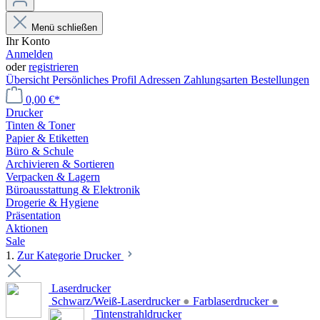
Menü schließen
Ihr Konto
Anmelden
oder
registrieren
Übersicht
Persönliches Profil
Adressen
Zahlungsarten
Bestellungen
0,00 €*
Drucker
Tinten & Toner
Papier & Etiketten
Büro & Schule
Archivieren & Sortieren
Verpacken & Lagern
Büroausstattung & Elektronik
Drogerie & Hygiene
Präsentation
Aktionen
Sale
1.
Zur Kategorie Drucker
Laserdrucker
Schwarz/Weiß-Laserdrucker
●
Farblaserdrucker
●
Tintenstrahldrucker