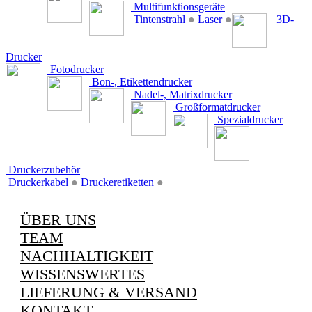
Multifunktionsgeräte
Tintenstrahl
●
Laser
●
3D-
Drucker
Fotodrucker
Bon-, Etikettendrucker
Nadel-, Matrixdrucker
Großformatdrucker
Spezialdrucker
Druckerzubehör
Druckerkabel
●
Druckeretiketten
●
ÜBER UNS
TEAM
NACHHALTIGKEIT
WISSENSWERTES
LIEFERUNG & VERSAND
KONTAKT