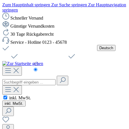
Zum Hauptinhalt springen
Zur Suche springen
Zur Hauptnavigation
springen
Schneller Versand
Günstige Versandkosten
30 Tage Rückgaberecht
Service - Hotline 0123 - 45678
Deutsch
Versandkostenfreie Lieferung ab 49,00€ Netto
Jobs
Sichere SSL-Verbindung
Schnelle Lieferung
Čeština
Helpdesk
Nachhaltigkeit
Deutsch
inkl. MwSt.
inkl. MwSt.