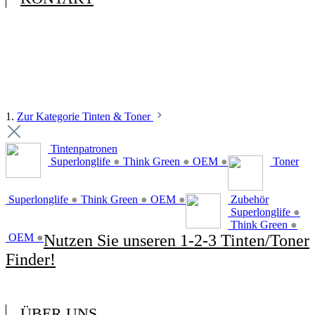
1.
Zur Kategorie Tinten & Toner
Tintenpatronen
Superlonglife
●
Think Green
●
OEM
●
Toner
Superlonglife
●
Think Green
●
OEM
●
Zubehör
Superlonglife
●
Think Green
●
OEM
●
Nutzen Sie unseren 1-2-3 Tinten/Toner
Finder!
ÜBER UNS