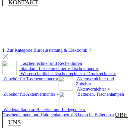
KONTAKT
1.
Zur Kategorie Büroausstattung & Elektronik
Taschenrechner und Rechenhilfen
Standard-Taschenrechner
●
Tischrechner
●
Wissenschaftliche Taschenrechner
●
Druckrechner
●
Zubehör für Taschenrechner
●
Aktenvernichter und
Zubehör
Aktenvernichter
●
Zubehör für Aktenvernichter
●
Batterien, Taschenlampen
Wiederaufladbare Batterien und Ladegeräte
●
ÜBE
Taschenlampen und Halogenlampen
●
Klassische Batterien
●
UNS