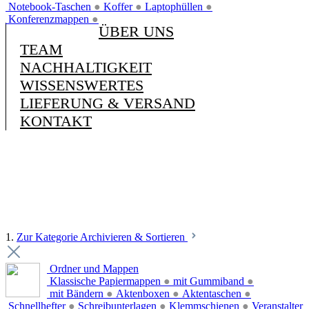
Notebook-Taschen
●
Koffer
●
Laptophüllen
●
Konferenzmappen
●
ÜBER UNS
TEAM
NACHHALTIGKEIT
WISSENSWERTES
LIEFERUNG & VERSAND
KONTAKT
1.
Zur Kategorie Archivieren & Sortieren
Ordner und Mappen
Klassische Papiermappen
●
mit Gummiband
●
mit Bändern
●
Aktenboxen
●
Aktentaschen
●
Schnellhefter
●
Schreibunterlagen
●
Klemmschienen
●
Veranstalter