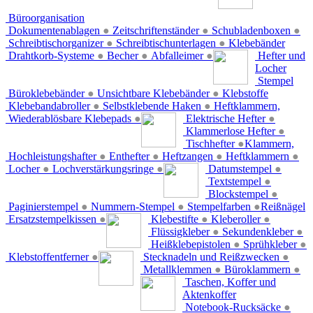
Büroorganisation
Dokumentenablagen
●
Zeitschriftenständer
●
Schubladenboxen
●
Schreibtischorganizer
●
Schreibtischunterlagen
●
Klebebänder
Drahtkorb-Systeme
●
Becher
●
Abfalleimer
●
Hefter und
Locher
Stempel
Büroklebebänder
●
Unsichtbare Klebebänder
●
Klebstoffe
Klebebandabroller
●
Selbstklebende Haken
●
Heftklammern,
Wiederablösbare Klebepads
●
Elektrische Hefter
●
Klammerlose Hefter
●
Tischhefter
●
Klammern,
Hochleistungshafter
●
Enthefter
●
Heftzangen
●
Heftklammern
●
Locher
●
Lochverstärkungsringe
●
Datumstempel
●
Textstempel
●
Blockstempel
●
Paginierstempel
●
Nummern-Stempel
●
Stempelfarben
●
Reißnägel
Ersatzstempelkissen
●
Klebestifte
●
Kleberoller
●
Flüssigkleber
●
Sekundenkleber
●
Heißklebepistolen
●
Sprühkleber
●
Klebstoffentferner
●
Stecknadeln und Reißzwecken
●
Metallklemmen
●
Büroklammern
●
Taschen, Koffer und
Aktenkoffer
Notebook-Rucksäcke
●