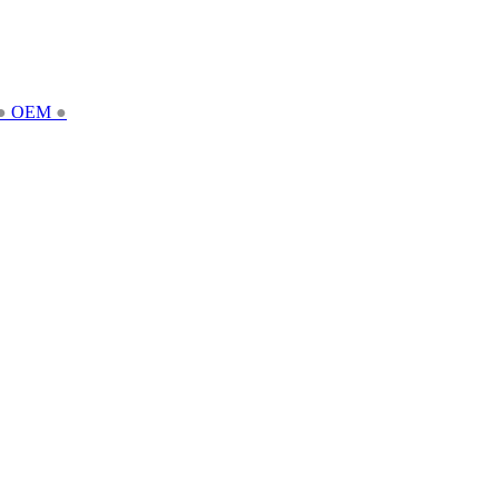
●
OEM
●