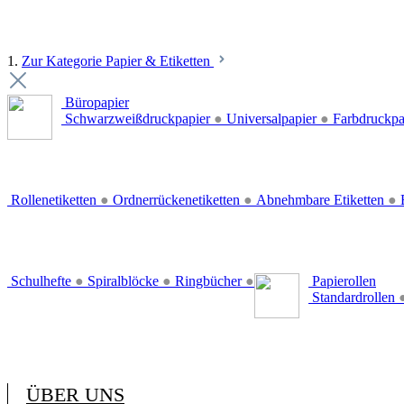
1.
Zur Kategorie Papier & Etiketten
Büropapier
Schwarzweißdruckpapier
●
Universalpapier
●
Farbdruckpa
Rollenetiketten
●
Ordnerrückenetiketten
●
Abnehmbare Etiketten
●
E
Schulhefte
●
Spiralblöcke
●
Ringbücher
●
Papierollen
Standardrollen
ÜBER UNS