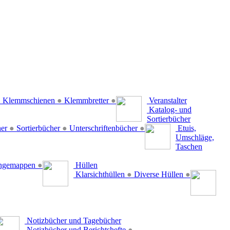
●
Klemmschienen
●
Klemmbretter
●
Veranstalter
Katalog- und
Sortierbücher
her
●
Sortierbücher
●
Unterschriftenbücher
●
Etuis,
Umschläge,
Taschen
ängemappen
●
Hüllen
Klarsichthüllen
●
Diverse Hüllen
●
Notizbücher und Tagebücher
Notizbücher und Berichtshefte
●