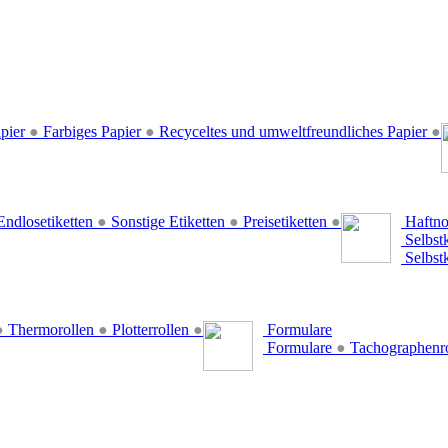
pier
●
Farbiges Papier
●
Recyceltes und umweltfreundliches Papier
●
ndlosetiketten
●
Sonstige Etiketten
●
Preisetiketten
●
Haftno
Selbst
Selbst
●
Thermorollen
●
Plotterrollen
●
Formulare
Formulare
●
Tachographenr