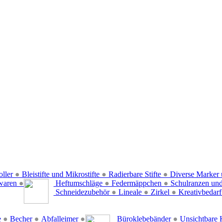
oller
●
Bleistifte und Mikrostifte
●
Radierbare Stifte
●
Diverse Marker 
waren
●
Heftumschläge
●
Federmäppchen
●
Schulranzen un
Schneidezubehör
●
Lineale
●
Zirkel
●
Kreativbedar
e
●
Becher
●
Abfalleimer
●
Büroklebebänder
●
Unsichtbare 