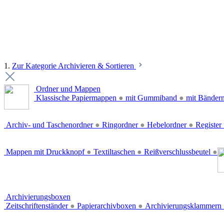
1.
Zur Kategorie Archivieren & Sortieren
Ordner und Mappen
Klassische Papiermappen
●
mit Gummiband
●
mit Bänder
Archiv- und Taschenordner
●
Ringordner
●
Hebelordner
●
Register 
Mappen mit Druckknopf
●
Textiltaschen
●
Reißverschlussbeutel
●
Archivierungsboxen
Zeitschriftenständer
●
Papierarchivboxen
●
Archivierungsklammern