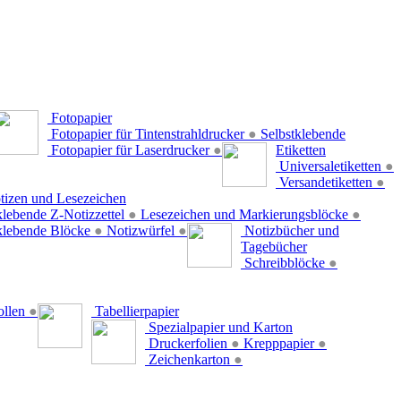
Fotopapier
Fotopapier für Tintenstrahldrucker
●
Selbstklebende
Fotopapier für Laserdrucker
●
Etiketten
Universaletiketten
●
Versandetiketten
●
tizen und Lesezeichen
klebende Z-Notizzettel
●
Lesezeichen und Markierungsblöcke
●
klebende Blöcke
●
Notizwürfel
●
Notizbücher und
Tagebücher
Schreibblöcke
●
ollen
●
Tabellierpapier
Spezialpapier und Karton
Druckerfolien
●
Krepppapier
●
Zeichenkarton
●