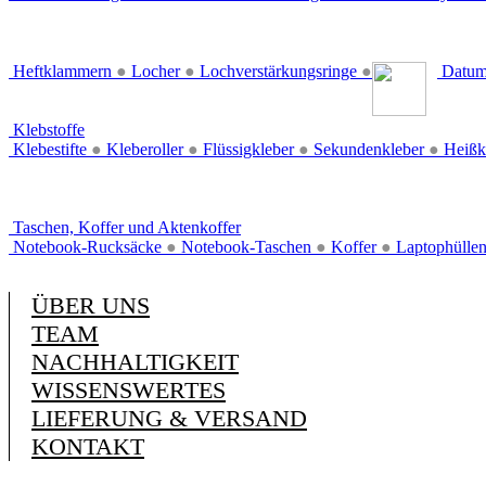
Heftklammern
●
Locher
●
Lochverstärkungsringe
●
Datum
Klebstoffe
Klebestifte
●
Kleberoller
●
Flüssigkleber
●
Sekundenkleber
●
Heißk
Taschen, Koffer und Aktenkoffer
Notebook-Rucksäcke
●
Notebook-Taschen
●
Koffer
●
Laptophülle
ÜBER UNS
TEAM
NACHHALTIGKEIT
WISSENSWERTES
LIEFERUNG & VERSAND
KONTAKT