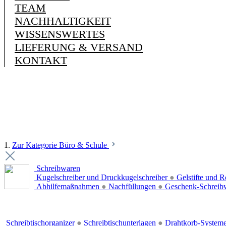
TEAM
NACHHALTIGKEIT
WISSENSWERTES
LIEFERUNG & VERSAND
KONTAKT
1.
Zur Kategorie Büro & Schule
Schreibwaren
Kugelschreiber und Druckkugelschreiber
●
Gelstifte und R
Abhilfemaßnahmen
●
Nachfüllungen
●
Geschenk-Schreib
Schreibtischorganizer
●
Schreibtischunterlagen
●
Drahtkorb-System