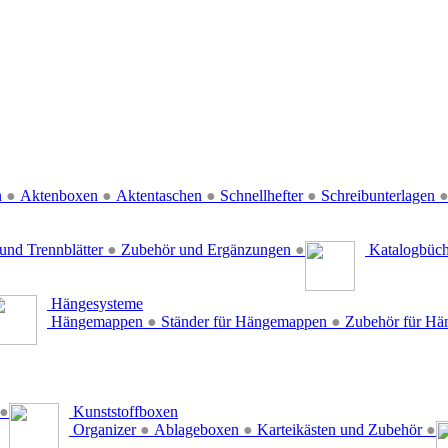
n
●
Aktenboxen
●
Aktentaschen
●
Schnellhefter
●
Schreibunterlagen
und Trennblätter
●
Zubehör und Ergänzungen
●
Katalogbüc
Hängesysteme
Hängemappen
●
Ständer für Hängemappen
●
Zubehör für H
●
Kunststoffboxen
Organizer
●
Ablageboxen
●
Karteikästen und Zubehör
●