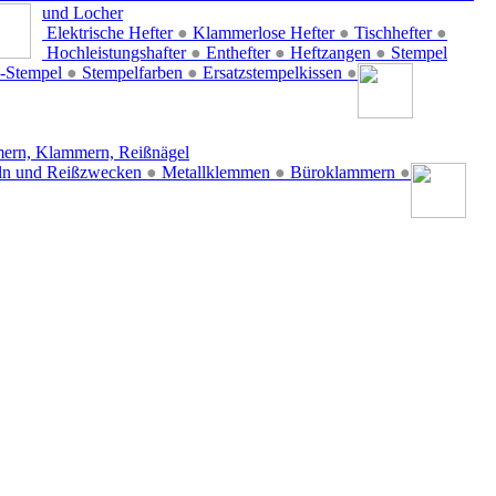
und Locher
Elektrische Hefter
●
Klammerlose Hefter
●
Tischhefter
●
Hochleistungshafter
●
Enthefter
●
Heftzangen
●
Stempel
-Stempel
●
Stempelfarben
●
Ersatzstempelkissen
●
ern, Klammern, Reißnägel
ln und Reißzwecken
●
Metallklemmen
●
Büroklammern
●