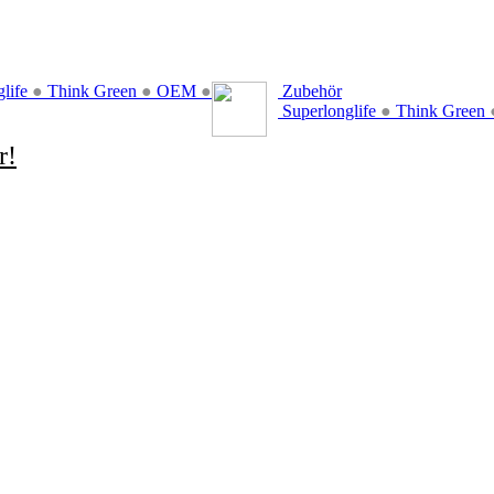
glife
●
Think Green
●
OEM
●
Zubehör
Superlonglife
●
Think Green
r!