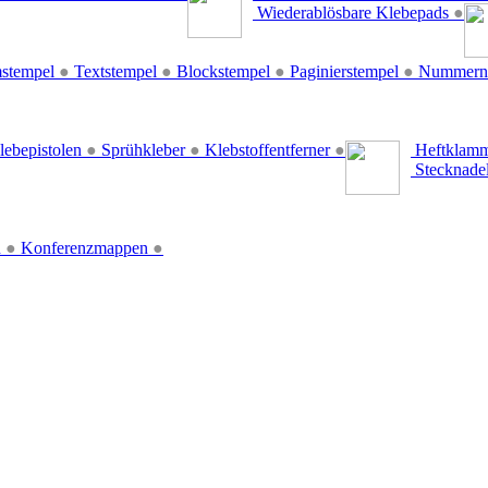
Wiederablösbare Klebepads
●
stempel
●
Textstempel
●
Blockstempel
●
Paginierstempel
●
Nummern
lebepistolen
●
Sprühkleber
●
Klebstoffentferner
●
Heftklamm
Stecknade
n
●
Konferenzmappen
●