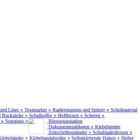
und Liner
●
Textmarker
●
Radiergummis und Spitzer
●
Schulmaterial
d Rucksäcke
●
Schulkoffer
●
Heftboxen
●
Scheren
●
f
●
Sonstiges
●
Büroorganisation
Dokumentenablagen
●
Klebebänder
Zeitschriftenständer
●
Schubladenboxen
●
Klebebänder
●
Klebebandabroller
●
Selbstklebende Haken
●
Hefter