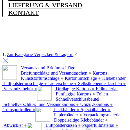
LIEFERUNG & VERSAND
KONTAKT
1.
Zur Kategorie Verpacken & Lagern
Versand- und Briefumschläge
Briefumschläge und Versandtaschen
●
Kartons
Kunststoffumschläge
●
Kartonumschläge
●
Klebebänder
Luftpolsterumschläge
●
Lieferscheine
●
Selbstklebende Taschen
●
Versandzubehör
●
Dreilagige Kartons
●
Füllmaterial
Fünflagige Kartons
●
Folien
Schnellverschlussbeutel
Schnellverschluss- und Versandkartons
●
Umzugskartons
●
Transportrollen
●
Packbänder
●
Spezialbänder
●
Papierbänder
●
Verpackungsmaterial
Doppelseitige Klebebänder
●
Abwickler
●
Luftpolsterkissen
●
Papierfüllmaterial
●