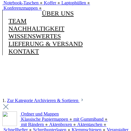
Notebook-Taschen
●
Koffer
●
Laptophüllen
●
Konferenzmappen
●
ÜBER UNS
TEAM
NACHHALTIGKEIT
WISSENSWERTES
LIEFERUNG & VERSAND
KONTAKT
1.
Zur Kategorie Archivieren & Sortieren
Ordner und Mappen
Klassische Papiermappen
●
mit Gummiband
●
mit Bändern
●
Aktenboxen
●
Aktentaschen
●
Schnellhefter
●
Schreibunterlagen
●
Klemmschienen
●
Veranstalter