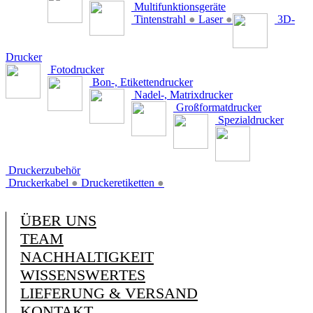
Multifunktionsgeräte
Tintenstrahl
●
Laser
●
3D-
Drucker
Fotodrucker
Bon-, Etikettendrucker
Nadel-, Matrixdrucker
Großformatdrucker
Spezialdrucker
Druckerzubehör
Druckerkabel
●
Druckeretiketten
●
ÜBER UNS
TEAM
NACHHALTIGKEIT
WISSENSWERTES
LIEFERUNG & VERSAND
KONTAKT