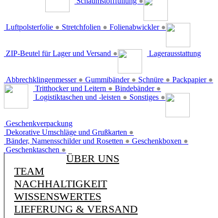
Schaumstofffüllung
●
Luftpolsterfolie
●
Stretchfolien
●
Folienabwickler
●
ZIP-Beutel für Lager und Versand
●
Lagerausstattung
Abbrechklingenmesser
●
Gummibänder
●
Schnüre
●
Packpapier
●
Tritthocker und Leitern
●
Bindebänder
●
Logistiktaschen und -leisten
●
Sonstiges
●
Geschenkverpackung
Dekorative Umschläge und Grußkarten
●
Bänder, Namensschilder und Rosetten
●
Geschenkboxen
●
Geschenktaschen
●
ÜBER UNS
TEAM
NACHHALTIGKEIT
WISSENSWERTES
LIEFERUNG & VERSAND