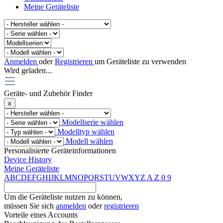
Meine Geräteliste
Anmelden
oder
Registrieren
um Geräteliste zu verwenden
Wird geladen...
Geräte- und Zubehör Finder
x
Modellserie wählen
Modelltyp wählen
Modell wählen
Personalisierte Geräteinformationen
Device History
Meine Geräteliste
A
B
C
D
E
F
G
H
I
J
K
L
M
N
O
P
Q
R
S
T
U
V
W
X
Y
Z
A
Z
0
9
Um die Geräteliste nutzen zu können,
müssen Sie sich
anmelden
oder
registrieren
Vorteile eines Accounts