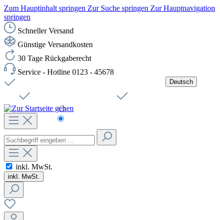
Zum Hauptinhalt springen
Zur Suche springen
Zur Hauptnavigation
springen
Schneller Versand
Günstige Versandkosten
30 Tage Rückgaberecht
Service - Hotline 0123 - 45678
Deutsch
Versandkostenfreie Lieferung ab 49,00€ Netto
Jobs
Sichere SSL-Verbindung
Schnelle Lieferung
Čeština
Helpdesk
Nachhaltigkeit
Deutsch
inkl. MwSt.
inkl. MwSt.