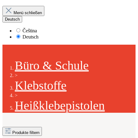
Menü schließen
Deutsch
Čeština
Deutsch
Büro & Schule
>
Klebstoffe
>
Heißklebepistolen
Produkte filtern