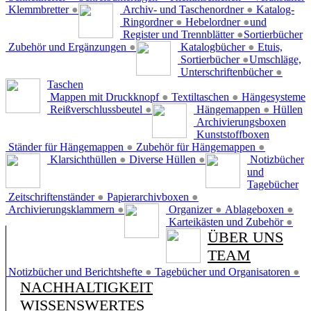
Klemmbretter
●
Archiv- und Taschenordner
●
Katalog-
Ringordner
●
Hebelordner
●
und
Register und Trennblätter
●
Sortierbücher
Zubehör und Ergänzungen
●
Katalogbücher
●
Etuis,
Sortierbücher
●
Umschläge,
Unterschriftenbücher
●
Taschen
Mappen mit Druckknopf
●
Textiltaschen
●
Hängesysteme
Reißverschlussbeutel
●
Hängemappen
●
Hüllen
Archivierungsboxen
Kunststoffboxen
Ständer für Hängemappen
●
Zubehör für Hängemappen
●
Klarsichthüllen
●
Diverse Hüllen
●
Notizbücher
und
Tagebücher
Zeitschriftenständer
●
Papierarchivboxen
●
Archivierungsklammern
●
Organizer
●
Ablageboxen
●
Karteikästen und Zubehör
●
ÜBER UNS
TEAM
Notizbücher und Berichtshefte
●
Tagebücher und Organisatoren
●
NACHHALTIGKEIT
WISSENSWERTES