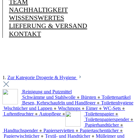
TEAM
NACHHALTIGKEIT
WISSENSWERTES
LIEFERUNG & VERSAND
KONTAKT
1.
Zur Kategorie Drogerie & Hygiene
Reinigung und Putzmittel
Schwämme und Stahlwolle
●
Bürsten
●
Toilettenartikel
Besen, Kehrschaufeln und Handfeger
●
Toilettenhygiene
Wischtücher und Lappen
●
Wischmops
●
Eimer
●
WC-Sets
●
Luftentfeuchter
●
Autopflege
●
Toilettenpapier
●
Toilettenpapierspender
●
Papierhandtücher
●
Handtuchspender
●
Papierservietten
●
Papiertaschentücher
●
Papierwischtücher
●
Textil- und Handtücher
●
Mülleimer und