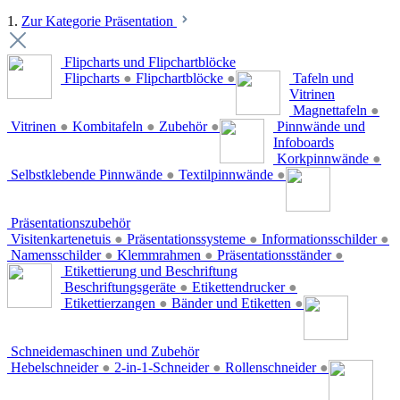
1.
Zur Kategorie Präsentation
Flipcharts und Flipchartblöcke
Flipcharts
●
Flipchartblöcke
●
Tafeln und
Vitrinen
Magnettafeln
●
Vitrinen
●
Kombitafeln
●
Zubehör
●
Pinnwände und
Infoboards
Korkpinnwände
●
Selbstklebende Pinnwände
●
Textilpinnwände
●
Präsentationszubehör
Visitenkartenetuis
●
Präsentationssysteme
●
Informationsschilder
●
Namensschilder
●
Klemmrahmen
●
Präsentationsständer
●
Etikettierung und Beschriftung
Beschriftungsgeräte
●
Etikettendrucker
●
Etikettierzangen
●
Bänder und Etiketten
●
Schneidemaschinen und Zubehör
Hebelschneider
●
2-in-1-Schneider
●
Rollenschneider
●