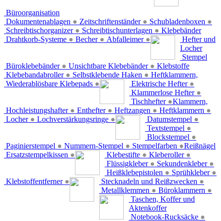
Büroorganisation
Dokumentenablagen
●
Zeitschriftenständer
●
Schubladenboxen
●
Schreibtischorganizer
●
Schreibtischunterlagen
●
Klebebänder
Drahtkorb-Systeme
●
Becher
●
Abfalleimer
●
Hefter und
Locher
Stempel
Büroklebebänder
●
Unsichtbare Klebebänder
●
Klebstoffe
Klebebandabroller
●
Selbstklebende Haken
●
Heftklammern,
Wiederablösbare Klebepads
●
Elektrische Hefter
●
Klammerlose Hefter
●
Tischhefter
●
Klammern,
Hochleistungshafter
●
Enthefter
●
Heftzangen
●
Heftklammern
●
Locher
●
Lochverstärkungsringe
●
Datumstempel
●
Textstempel
●
Blockstempel
●
Paginierstempel
●
Nummern-Stempel
●
Stempelfarben
●
Reißnägel
Ersatzstempelkissen
●
Klebestifte
●
Kleberoller
●
Flüssigkleber
●
Sekundenkleber
●
Heißklebepistolen
●
Sprühkleber
●
Klebstoffentferner
●
Stecknadeln und Reißzwecken
●
Metallklemmen
●
Büroklammern
●
Taschen, Koffer und
Aktenkoffer
Notebook-Rucksäcke
●