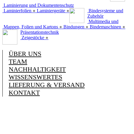
Laminierung und Dokumentenschutz
Laminierfolien
●
Laminiergeräte
●
Bindesysteme und
Zubehör
Multimedia und
Mappen, Folien und Kartons
●
Bindungen
●
Bindemaschinen
●
Präsentationstechnik
Zeigestöcke
●
ÜBER UNS
TEAM
NACHHALTIGKEIT
WISSENSWERTES
LIEFERUNG & VERSAND
KONTAKT