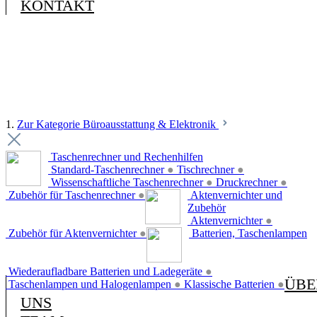
KONTAKT
1.
Zur Kategorie Büroausstattung & Elektronik
Taschenrechner und Rechenhilfen
Standard-Taschenrechner
●
Tischrechner
●
Wissenschaftliche Taschenrechner
●
Druckrechner
●
Zubehör für Taschenrechner
●
Aktenvernichter und
Zubehör
Aktenvernichter
●
Zubehör für Aktenvernichter
●
Batterien, Taschenlampen
Wiederaufladbare Batterien und Ladegeräte
●
ÜBE
Taschenlampen und Halogenlampen
●
Klassische Batterien
●
UNS