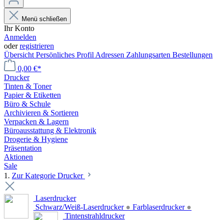
Menü schließen
Ihr Konto
Anmelden
oder
registrieren
Übersicht
Persönliches Profil
Adressen
Zahlungsarten
Bestellungen
0,00 €*
Drucker
Tinten & Toner
Papier & Etiketten
Büro & Schule
Archivieren & Sortieren
Verpacken & Lagern
Büroausstattung & Elektronik
Drogerie & Hygiene
Präsentation
Aktionen
Sale
1.
Zur Kategorie Drucker
Laserdrucker
Schwarz/Weiß-Laserdrucker
●
Farblaserdrucker
●
Tintenstrahldrucker