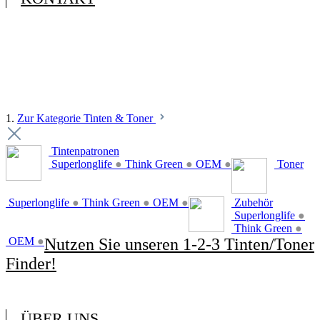
1.
Zur Kategorie Tinten & Toner
Tintenpatronen
Superlonglife
●
Think Green
●
OEM
●
Toner
Superlonglife
●
Think Green
●
OEM
●
Zubehör
Superlonglife
●
Think Green
●
OEM
●
Nutzen Sie unseren 1-2-3 Tinten/Toner
Finder!
ÜBER UNS