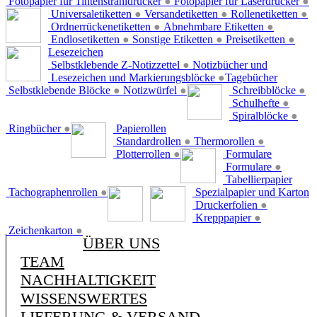
Fotopapier für Tintenstrahldrucker
●
Fotopapier für Laserdrucker
●
Universaletiketten
●
Versandetiketten
●
Rollenetiketten
●
Ordnerrückenetiketten
●
Abnehmbare Etiketten
●
Endlosetiketten
●
Sonstige Etiketten
●
Preisetiketten
●
Lesezeichen
Selbstklebende Z-Notizzettel
●
Notizbücher und
Lesezeichen und Markierungsblöcke
●
Tagebücher
Selbstklebende Blöcke
●
Notizwürfel
●
Schreibblöcke
●
Schulhefte
●
Spiralblöcke
●
Ringbücher
●
Papierollen
Standardrollen
●
Thermorollen
●
Plotterrollen
●
Formulare
Formulare
●
Tabellierpapier
Tachographenrollen
●
Spezialpapier und Karton
Druckerfolien
●
Krepppapier
●
Zeichenkarton
●
ÜBER UNS
TEAM
NACHHALTIGKEIT
WISSENSWERTES
LIEFERUNG & VERSAND