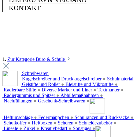
KONTAKT
1.
Zur Kategorie Büro & Schule
Schreibwaren
Kugelschreiber und Druckkugelschreiber
●
Schulmaterial
Gelstifte und Roller
●
Bleistifte und Mikrostifte
●
Radierbare Stifte
●
Diverse Marker und Liner
●
Textmarker
●
Radiergummis und Spitzer
●
Abhilfemaßnahmen
●
Nachfüllungen
●
Geschenk-Schreibwaren
●
Heftumschläge
●
Federmäppchen
●
Schulranzen und Rucksäcke
●
Schulkoffer
●
Heftboxen
●
Scheren
●
Schneidezubehör
●
Lineale
●
Zirkel
●
Kreativbedarf
●
Sonstiges
●