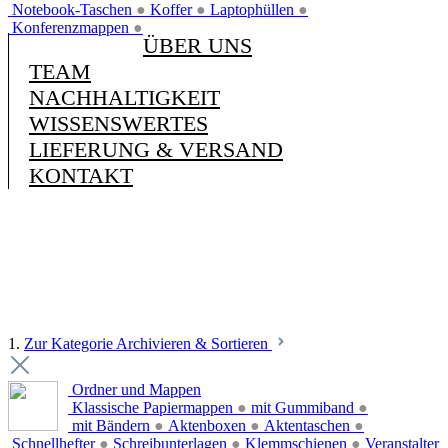
Notebook-Taschen
●
Koffer
●
Laptophüllen
●
Konferenzmappen
●
ÜBER UNS
TEAM
NACHHALTIGKEIT
WISSENSWERTES
LIEFERUNG & VERSAND
KONTAKT
1.
Zur Kategorie Archivieren & Sortieren
Ordner und Mappen
Klassische Papiermappen
●
mit Gummiband
●
mit Bändern
●
Aktenboxen
●
Aktentaschen
●
Schnellhefter
●
Schreibunterlagen
●
Klemmschienen
●
Veranstalter