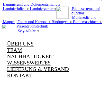
Laminierung und Dokumentenschutz
Laminierfolien
●
Laminiergeräte
●
Bindesysteme und
Zubehör
Multimedia und
Mappen, Folien und Kartons
●
Bindungen
●
Bindemaschinen
●
Präsentationstechnik
Zeigestöcke
●
ÜBER UNS
TEAM
NACHHALTIGKEIT
WISSENSWERTES
LIEFERUNG & VERSAND
KONTAKT