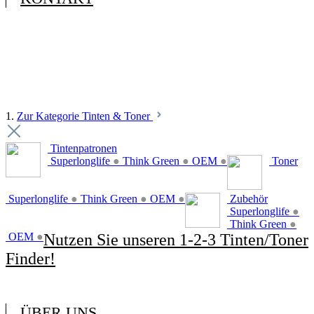
1.
Zur Kategorie Tinten & Toner
Tintenpatronen
Superlonglife
●
Think Green
●
OEM
●
Toner
Superlonglife
●
Think Green
●
OEM
●
Zubehör
Superlonglife
●
Think Green
●
OEM
●
Nutzen Sie unseren 1-2-3 Tinten/Toner
Finder!
ÜBER UNS