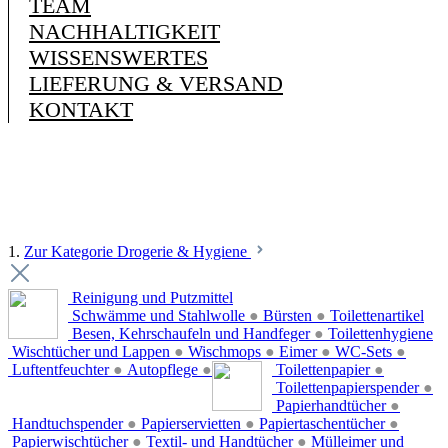
TEAM
NACHHALTIGKEIT
WISSENSWERTES
LIEFERUNG & VERSAND
KONTAKT
1.
Zur Kategorie Drogerie & Hygiene
Reinigung und Putzmittel
Schwämme und Stahlwolle
●
Bürsten
●
Toilettenartikel
Besen, Kehrschaufeln und Handfeger
●
Toilettenhygiene
Wischtücher und Lappen
●
Wischmops
●
Eimer
●
WC-Sets
●
Luftentfeuchter
●
Autopflege
●
Toilettenpapier
●
Toilettenpapierspender
●
Papierhandtücher
●
Handtuchspender
●
Papierservietten
●
Papiertaschentücher
●
Papierwischtücher
●
Textil- und Handtücher
●
Mülleimer und