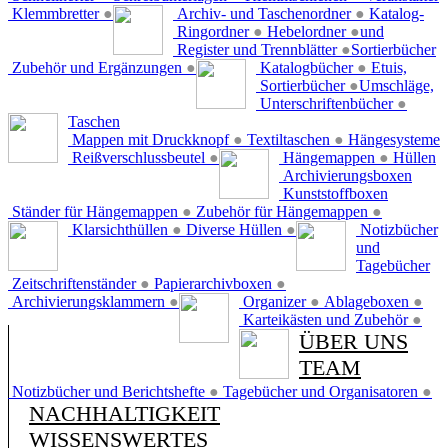
Klemmbretter
●
Archiv- und Taschenordner
●
Katalog-
Ringordner
●
Hebelordner
●
und
Register und Trennblätter
●
Sortierbücher
Zubehör und Ergänzungen
●
Katalogbücher
●
Etuis,
Sortierbücher
●
Umschläge,
Unterschriftenbücher
●
Taschen
Mappen mit Druckknopf
●
Textiltaschen
●
Hängesysteme
Reißverschlussbeutel
●
Hängemappen
●
Hüllen
Archivierungsboxen
Kunststoffboxen
Ständer für Hängemappen
●
Zubehör für Hängemappen
●
Klarsichthüllen
●
Diverse Hüllen
●
Notizbücher
und
Tagebücher
Zeitschriftenständer
●
Papierarchivboxen
●
Archivierungsklammern
●
Organizer
●
Ablageboxen
●
Karteikästen und Zubehör
●
ÜBER UNS
TEAM
Notizbücher und Berichtshefte
●
Tagebücher und Organisatoren
●
NACHHALTIGKEIT
WISSENSWERTES