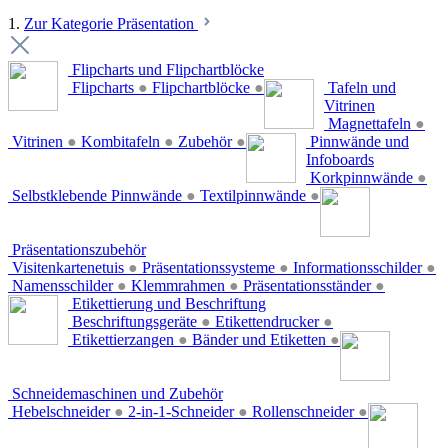
1.
Zur Kategorie Präsentation
Flipcharts und Flipchartblöcke
Flipcharts
●
Flipchartblöcke
●
Tafeln und
Vitrinen
Magnettafeln
●
Vitrinen
●
Kombitafeln
●
Zubehör
●
Pinnwände und
Infoboards
Korkpinnwände
●
Selbstklebende Pinnwände
●
Textilpinnwände
●
Präsentationszubehör
Visitenkartenetuis
●
Präsentationssysteme
●
Informationsschilder
●
Namensschilder
●
Klemmrahmen
●
Präsentationsständer
●
Etikettierung und Beschriftung
Beschriftungsgeräte
●
Etikettendrucker
●
Etikettierzangen
●
Bänder und Etiketten
●
Schneidemaschinen und Zubehör
Hebelschneider
●
2-in-1-Schneider
●
Rollenschneider
●