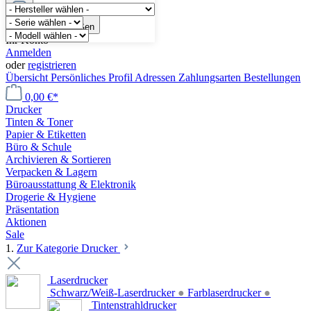
Menü schließen
Ihr Konto
Anmelden
oder
registrieren
Übersicht
Persönliches Profil
Adressen
Zahlungsarten
Bestellungen
0,00 €*
Drucker
Tinten & Toner
Papier & Etiketten
Büro & Schule
Archivieren & Sortieren
Verpacken & Lagern
Büroausstattung & Elektronik
Drogerie & Hygiene
Präsentation
Aktionen
Sale
1.
Zur Kategorie Drucker
Laserdrucker
Schwarz/Weiß-Laserdrucker
●
Farblaserdrucker
●
Tintenstrahldrucker