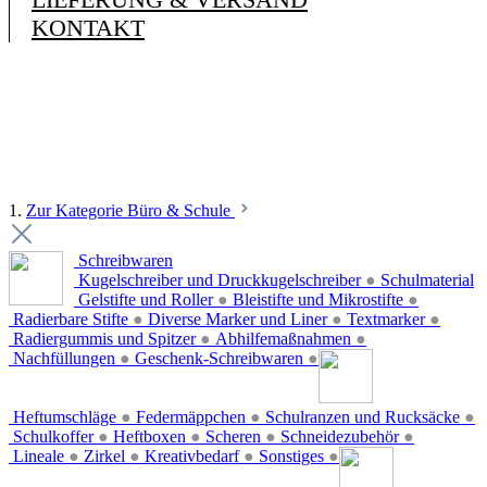
KONTAKT
1.
Zur Kategorie Büro & Schule
Schreibwaren
Kugelschreiber und Druckkugelschreiber
●
Schulmaterial
Gelstifte und Roller
●
Bleistifte und Mikrostifte
●
Radierbare Stifte
●
Diverse Marker und Liner
●
Textmarker
●
Radiergummis und Spitzer
●
Abhilfemaßnahmen
●
Nachfüllungen
●
Geschenk-Schreibwaren
●
Heftumschläge
●
Federmäppchen
●
Schulranzen und Rucksäcke
●
Schulkoffer
●
Heftboxen
●
Scheren
●
Schneidezubehör
●
Lineale
●
Zirkel
●
Kreativbedarf
●
Sonstiges
●