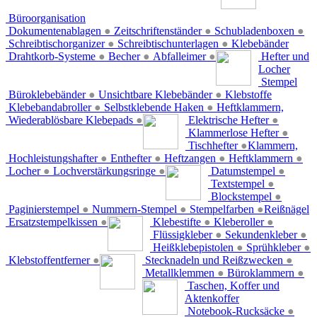
Büroorganisation
Dokumentenablagen
●
Zeitschriftenständer
●
Schubladenboxen
●
Schreibtischorganizer
●
Schreibtischunterlagen
●
Klebebänder
Drahtkorb-Systeme
●
Becher
●
Abfalleimer
●
Hefter und
Locher
Stempel
Büroklebebänder
●
Unsichtbare Klebebänder
●
Klebstoffe
Klebebandabroller
●
Selbstklebende Haken
●
Heftklammern,
Wiederablösbare Klebepads
●
Elektrische Hefter
●
Klammerlose Hefter
●
Tischhefter
●
Klammern,
Hochleistungshafter
●
Enthefter
●
Heftzangen
●
Heftklammern
●
Locher
●
Lochverstärkungsringe
●
Datumstempel
●
Textstempel
●
Blockstempel
●
Paginierstempel
●
Nummern-Stempel
●
Stempelfarben
●
Reißnägel
Ersatzstempelkissen
●
Klebestifte
●
Kleberoller
●
Flüssigkleber
●
Sekundenkleber
●
Heißklebepistolen
●
Sprühkleber
●
Klebstoffentferner
●
Stecknadeln und Reißzwecken
●
Metallklemmen
●
Büroklammern
●
Taschen, Koffer und
Aktenkoffer
Notebook-Rucksäcke
●