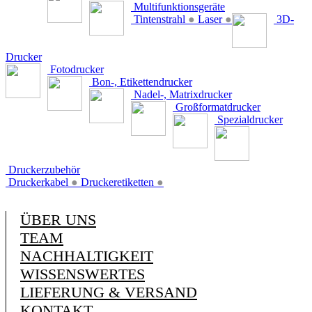
Multifunktionsgeräte
Tintenstrahl
●
Laser
●
3D-
Drucker
Fotodrucker
Bon-, Etikettendrucker
Nadel-, Matrixdrucker
Großformatdrucker
Spezialdrucker
Druckerzubehör
Druckerkabel
●
Druckeretiketten
●
ÜBER UNS
TEAM
NACHHALTIGKEIT
WISSENSWERTES
LIEFERUNG & VERSAND
KONTAKT