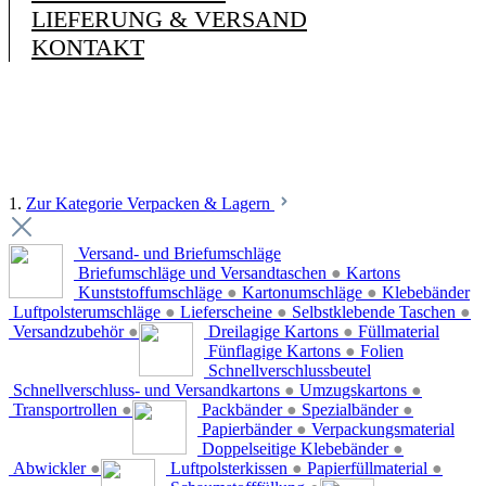
LIEFERUNG & VERSAND
KONTAKT
1.
Zur Kategorie Verpacken & Lagern
Versand- und Briefumschläge
Briefumschläge und Versandtaschen
●
Kartons
Kunststoffumschläge
●
Kartonumschläge
●
Klebebänder
Luftpolsterumschläge
●
Lieferscheine
●
Selbstklebende Taschen
●
Versandzubehör
●
Dreilagige Kartons
●
Füllmaterial
Fünflagige Kartons
●
Folien
Schnellverschlussbeutel
Schnellverschluss- und Versandkartons
●
Umzugskartons
●
Transportrollen
●
Packbänder
●
Spezialbänder
●
Papierbänder
●
Verpackungsmaterial
Doppelseitige Klebebänder
●
Abwickler
●
Luftpolsterkissen
●
Papierfüllmaterial
●