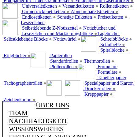
Fotopapier für Tintenstrahldrucker
●
Fotopapier für Laserdrucker
●
Universaletiketten
●
Versandetiketten
●
Rollenetiketten
●
Ordnerrückenetiketten
●
Abnehmbare Etiketten
●
Endlosetiketten
●
Sonstige Etiketten
●
Preisetiketten
●
Lesezeichen
Selbstklebende Z-Notizzettel
●
Notizbücher und
Lesezeichen und Markierungsblöcke
●
Tagebücher
Selbstklebende Blöcke
●
Notizwürfel
●
Schreibblöcke
●
Schulhefte
●
Spiralblöcke
●
Ringbücher
●
Papierollen
Standardrollen
●
Thermorollen
●
Plotterrollen
●
Formulare
Formulare
●
Tabellierpapier
Tachographenrollen
●
Spezialpapier und Karton
Druckerfolien
●
Krepppapier
●
Zeichenkarton
●
ÜBER UNS
TEAM
NACHHALTIGKEIT
WISSENSWERTES
LIEFERUNG & VERSAND