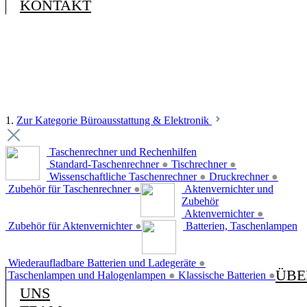
KONTAKT
1.
Zur Kategorie Büroausstattung & Elektronik
Taschenrechner und Rechenhilfen
Standard-Taschenrechner
●
Tischrechner
●
Wissenschaftliche Taschenrechner
●
Druckrechner
●
Zubehör für Taschenrechner
●
Aktenvernichter und
Zubehör
Aktenvernichter
●
Zubehör für Aktenvernichter
●
Batterien, Taschenlampen
Wiederaufladbare Batterien und Ladegeräte
●
ÜBE
Taschenlampen und Halogenlampen
●
Klassische Batterien
●
UNS