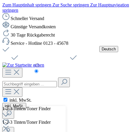
Zum Hauptinhalt springen
Zur Suche springen
Zur Hauptnavigation
springen
Schneller Versand
Günstige Versandkosten
30 Tage Rückgaberecht
Service - Hotline 0123 - 45678
Deutsch
Versandkostenfreie Lieferung ab 49,00€ Netto
Jobs
Sichere SSL-Verbindung
Schnelle Lieferung
Čeština
Helpdesk
Nachhaltigkeit
Deutsch
inkl. MwSt.
inkl. MwSt.
1-2-3 Tinten/Toner Finder
1-2-3 Tinten/Toner Finder