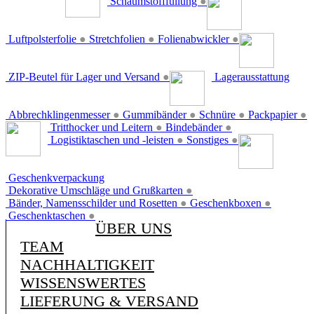
Schaumstofffüllung
●
Luftpolsterfolie
●
Stretchfolien
●
Folienabwickler
●
ZIP-Beutel für Lager und Versand
●
Lagerausstattung
Abbrechklingenmesser
●
Gummibänder
●
Schnüre
●
Packpapier
●
Tritthocker und Leitern
●
Bindebänder
●
Logistiktaschen und -leisten
●
Sonstiges
●
Geschenkverpackung
Dekorative Umschläge und Grußkarten
●
Bänder, Namensschilder und Rosetten
●
Geschenkboxen
●
Geschenktaschen
●
ÜBER UNS
TEAM
NACHHALTIGKEIT
WISSENSWERTES
LIEFERUNG & VERSAND