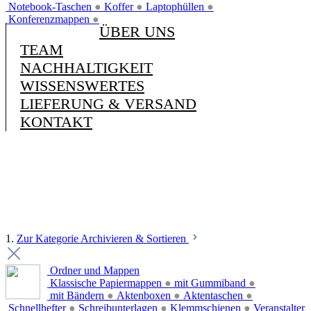
Notebook-Taschen
●
Koffer
●
Laptophüllen
●
Konferenzmappen
●
ÜBER UNS
TEAM
NACHHALTIGKEIT
WISSENSWERTES
LIEFERUNG & VERSAND
KONTAKT
1.
Zur Kategorie Archivieren & Sortieren
Ordner und Mappen
Klassische Papiermappen
●
mit Gummiband
●
mit Bändern
●
Aktenboxen
●
Aktentaschen
●
Schnellhefter
●
Schreibunterlagen
●
Klemmschienen
●
Veranstalter