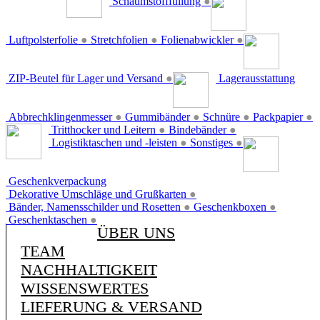
Schaumstofffüllung
●
Luftpolsterfolie
●
Stretchfolien
●
Folienabwickler
●
ZIP-Beutel für Lager und Versand
●
Lagerausstattung
Abbrechklingenmesser
●
Gummibänder
●
Schnüre
●
Packpapier
●
Tritthocker und Leitern
●
Bindebänder
●
Logistiktaschen und -leisten
●
Sonstiges
●
Geschenkverpackung
Dekorative Umschläge und Grußkarten
●
Bänder, Namensschilder und Rosetten
●
Geschenkboxen
●
Geschenktaschen
●
ÜBER UNS
TEAM
NACHHALTIGKEIT
WISSENSWERTES
LIEFERUNG & VERSAND