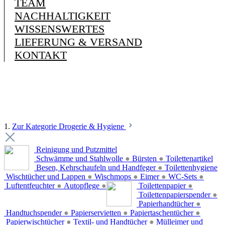
TEAM
NACHHALTIGKEIT
WISSENSWERTES
LIEFERUNG & VERSAND
KONTAKT
1.
Zur Kategorie Drogerie & Hygiene
Reinigung und Putzmittel
Schwämme und Stahlwolle
●
Bürsten
●
Toilettenartikel
Besen, Kehrschaufeln und Handfeger
●
Toilettenhygiene
Wischtücher und Lappen
●
Wischmops
●
Eimer
●
WC-Sets
●
Luftentfeuchter
●
Autopflege
●
Toilettenpapier
●
Toilettenpapierspender
●
Papierhandtücher
●
Handtuchspender
●
Papierservietten
●
Papiertaschentücher
●
Papierwischtücher
●
Textil- und Handtücher
●
Mülleimer und