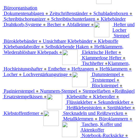
Büroorganisation
Dokumentenablagen
●
Zeitschriftenständer
●
Schubladenboxen
●
Schreibtischorganizer
●
Schreibtischunterlagen
●
Klebebänder
Drahtkorb-Systeme
●
Becher
●
Abfalleimer
●
Hefter und
Locher
Stempel
Büroklebebänder
●
Unsichtbare Klebebänder
●
Klebstoffe
Klebebandabroller
●
Selbstklebende Haken
●
Heftklammern,
Wiederablösbare Klebepads
●
Elektrische Hefter
●
Klammerlose Hefter
●
Tischhefter
●
Klammern,
Hochleistungshafter
●
Enthefter
●
Heftzangen
●
Heftklammern
●
Locher
●
Lochverstärkungsringe
●
Datumstempel
●
Textstempel
●
Blockstempel
●
Paginierstempel
●
Nummern-Stempel
●
Stempelfarben
●
Reißnägel
Ersatzstempelkissen
●
Klebestifte
●
Kleberoller
●
Flüssigkleber
●
Sekundenkleber
●
Heißklebepistolen
●
Sprühkleber
●
Klebstoffentferner
●
Stecknadeln und Reißzwecken
●
Metallklemmen
●
Büroklammern
●
Taschen, Koffer und
Aktenkoffer
Notebook-Rucksäcke
●