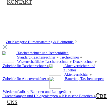
KONTAKT
1.
Zur Kategorie Büroausstattung & Elektronik
Taschenrechner und Rechenhilfen
Standard-Taschenrechner
●
Tischrechner
●
Wissenschaftliche Taschenrechner
●
Druckrechner
●
Zubehör für Taschenrechner
●
Aktenvernichter und
Zubehör
Aktenvernichter
●
Zubehör für Aktenvernichter
●
Batterien, Taschenlampen
Wiederaufladbare Batterien und Ladegeräte
●
ÜBE
Taschenlampen und Halogenlampen
●
Klassische Batterien
●
UNS