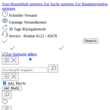
Zum Hauptinhalt springen
Zur Suche springen
Zur Hauptnavigation
springen
Schneller Versand
Günstige Versandkosten
30 Tage Rückgaberecht
Service - Hotline 0123 - 45678
Deutsch
Versandkostenfreie Lieferung ab 49,00€ Netto
Jobs
Sichere SSL-Verbindung
Schnelle Lieferung
Čeština
Helpdesk
Nachhaltigkeit
Deutsch
inkl. MwSt.
inkl. MwSt.