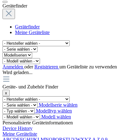
Gerätefinder
Gerätefinder
Meine Geräteliste
Anmelden
oder
Registrieren
um Geräteliste zu verwenden
Wird geladen...
Geräte- und Zubehör Finder
x
Modellserie wählen
Modelltyp wählen
Modell wählen
Personalisierte Geräteinformationen
Device History
Meine Geräteliste
A
B
C
D
E
F
G
H
I
J
K
L
M
N
O
P
Q
R
S
T
U
V
W
X
Y
Z
A
Z
0
9