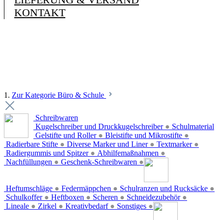
KONTAKT
1.
Zur Kategorie Büro & Schule
Schreibwaren
Kugelschreiber und Druckkugelschreiber
●
Schulmaterial
Gelstifte und Roller
●
Bleistifte und Mikrostifte
●
Radierbare Stifte
●
Diverse Marker und Liner
●
Textmarker
●
Radiergummis und Spitzer
●
Abhilfemaßnahmen
●
Nachfüllungen
●
Geschenk-Schreibwaren
●
Heftumschläge
●
Federmäppchen
●
Schulranzen und Rucksäcke
●
Schulkoffer
●
Heftboxen
●
Scheren
●
Schneidezubehör
●
Lineale
●
Zirkel
●
Kreativbedarf
●
Sonstiges
●