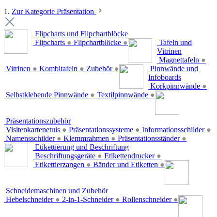
1.
Zur Kategorie Präsentation
Flipcharts und Flipchartblöcke
Flipcharts
●
Flipchartblöcke
●
Tafeln und
Vitrinen
Magnettafeln
●
Vitrinen
●
Kombitafeln
●
Zubehör
●
Pinnwände und
Infoboards
Korkpinnwände
●
Selbstklebende Pinnwände
●
Textilpinnwände
●
Präsentationszubehör
Visitenkartenetuis
●
Präsentationssysteme
●
Informationsschilder
●
Namensschilder
●
Klemmrahmen
●
Präsentationsständer
●
Etikettierung und Beschriftung
Beschriftungsgeräte
●
Etikettendrucker
●
Etikettierzangen
●
Bänder und Etiketten
●
Schneidemaschinen und Zubehör
Hebelschneider
●
2-in-1-Schneider
●
Rollenschneider
●