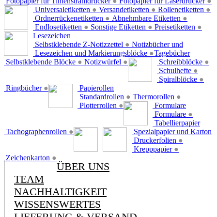
Fotopapier für Tintenstrahldrucker
●
Fotopapier für Laserdrucker
●
Universaletiketten
●
Versandetiketten
●
Rollenetiketten
●
Ordnerrückenetiketten
●
Abnehmbare Etiketten
●
Endlosetiketten
●
Sonstige Etiketten
●
Preisetiketten
●
Lesezeichen
Selbstklebende Z-Notizzettel
●
Notizbücher und
Lesezeichen und Markierungsblöcke
●
Tagebücher
Selbstklebende Blöcke
●
Notizwürfel
●
Schreibblöcke
●
Schulhefte
●
Spiralblöcke
●
Ringbücher
●
Papierollen
Standardrollen
●
Thermorollen
●
Plotterrollen
●
Formulare
Formulare
●
Tabellierpapier
Tachographenrollen
●
Spezialpapier und Karton
Druckerfolien
●
Krepppapier
●
Zeichenkarton
●
ÜBER UNS
TEAM
NACHHALTIGKEIT
WISSENSWERTES
LIEFERUNG & VERSAND