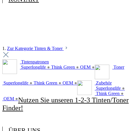
1.
Zur Kategorie Tinten & Toner
Tintenpatronen
Superlonglife
●
Think Green
●
OEM
●
Toner
Superlonglife
●
Think Green
●
OEM
●
Zubehör
Superlonglife
●
Think Green
●
OEM
●
Nutzen Sie unseren 1-2-3 Tinten/Toner
Finder!
ÜBER UNS