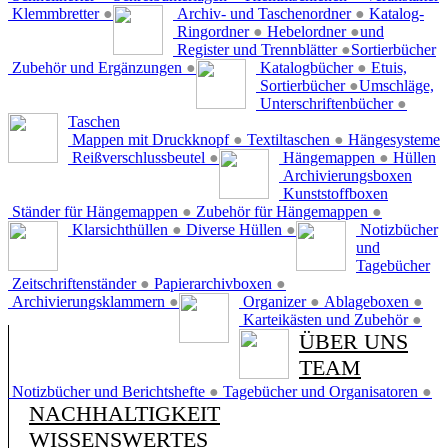
Klemmbretter
●
Archiv- und Taschenordner
●
Katalog-
Ringordner
●
Hebelordner
●
und
Register und Trennblätter
●
Sortierbücher
Zubehör und Ergänzungen
●
Katalogbücher
●
Etuis,
Sortierbücher
●
Umschläge,
Unterschriftenbücher
●
Taschen
Mappen mit Druckknopf
●
Textiltaschen
●
Hängesysteme
Reißverschlussbeutel
●
Hängemappen
●
Hüllen
Archivierungsboxen
Kunststoffboxen
Ständer für Hängemappen
●
Zubehör für Hängemappen
●
Klarsichthüllen
●
Diverse Hüllen
●
Notizbücher
und
Tagebücher
Zeitschriftenständer
●
Papierarchivboxen
●
Archivierungsklammern
●
Organizer
●
Ablageboxen
●
Karteikästen und Zubehör
●
ÜBER UNS
TEAM
Notizbücher und Berichtshefte
●
Tagebücher und Organisatoren
●
NACHHALTIGKEIT
WISSENSWERTES