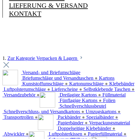
LIEFERUNG & VERSAND
KONTAKT
1.
Zur Kategorie Verpacken & Lagern
Versand- und Briefumschläge
Briefumschläge und Versandtaschen
●
Kartons
Kunststoffumschläge
●
Kartonumschläge
●
Klebebänder
Luftpolsterumschläge
●
Lieferscheine
●
Selbstklebende Taschen
●
Versandzubehör
●
Dreilagige Kartons
●
Füllmaterial
Fünflagige Kartons
●
Folien
Schnellverschlussbeutel
Schnellverschluss- und Versandkartons
●
Umzugskartons
●
Transportrollen
●
Packbänder
●
Spezialbänder
●
Papierbänder
●
Verpackungsmaterial
Doppelseitige Klebebänder
●
Abwickler
●
Luftpolsterkissen
●
Papierfüllmaterial
●