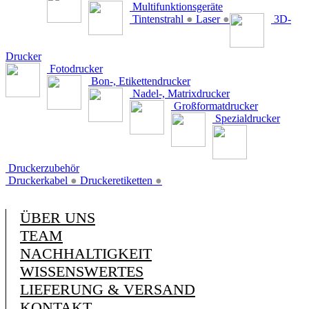
Multifunktionsgeräte
Tintenstrahl
●
Laser
●
3D-
Drucker
Fotodrucker
Bon-, Etikettendrucker
Nadel-, Matrixdrucker
Großformatdrucker
Spezialdrucker
Druckerzubehör
Druckerkabel
●
Druckeretiketten
●
ÜBER UNS
TEAM
NACHHALTIGKEIT
WISSENSWERTES
LIEFERUNG & VERSAND
KONTAKT