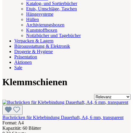
Katalog- und Sortierbücher
Etuis, Umschläge, Taschen
Hängesysteme
Hüllen
Archivierungsboxen
Kunststoffboxen
Notizbücher und Tagebücher
Verpacken & Lagern
Büroausstattung & Elektronik
Drogerie & Hygiene
Präsentation
Aktionen
Sale
Klemmschienen
Buchrücken für Klebebindung Dauerhaft, A4, 6 mm, transparent
Format: A4
Kapazität: 60 Blätter