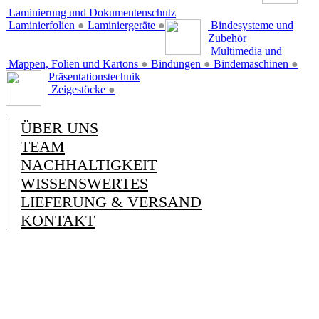
Laminierung und Dokumentenschutz
Laminierfolien
●
Laminiergeräte
●
Bindesysteme und
Zubehör
Multimedia und
Mappen, Folien und Kartons
●
Bindungen
●
Bindemaschinen
●
Präsentationstechnik
Zeigestöcke
●
ÜBER UNS
TEAM
NACHHALTIGKEIT
WISSENSWERTES
LIEFERUNG & VERSAND
KONTAKT