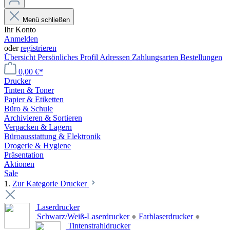
Menü schließen
Ihr Konto
Anmelden
oder
registrieren
Übersicht
Persönliches Profil
Adressen
Zahlungsarten
Bestellungen
0,00 €*
Drucker
Tinten & Toner
Papier & Etiketten
Büro & Schule
Archivieren & Sortieren
Verpacken & Lagern
Büroausstattung & Elektronik
Drogerie & Hygiene
Präsentation
Aktionen
Sale
1.
Zur Kategorie Drucker
Laserdrucker
Schwarz/Weiß-Laserdrucker
●
Farblaserdrucker
●
Tintenstrahldrucker