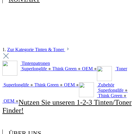
1.
Zur Kategorie Tinten & Toner
Tintenpatronen
Superlonglife
●
Think Green
●
OEM
●
Toner
Superlonglife
●
Think Green
●
OEM
●
Zubehör
Superlonglife
●
Think Green
●
OEM
●
Nutzen Sie unseren 1-2-3 Tinten/Toner
Finder!
ÜBER UNS