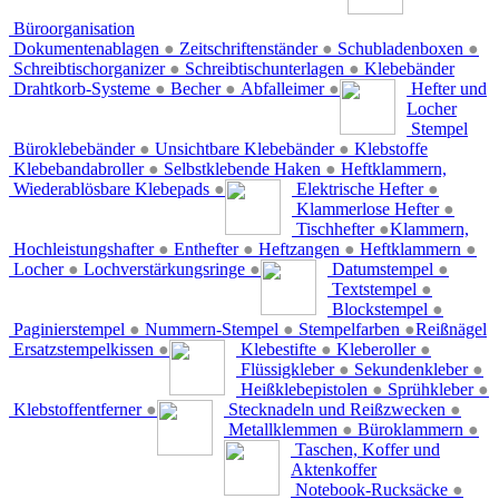
Büroorganisation
Dokumentenablagen
●
Zeitschriftenständer
●
Schubladenboxen
●
Schreibtischorganizer
●
Schreibtischunterlagen
●
Klebebänder
Drahtkorb-Systeme
●
Becher
●
Abfalleimer
●
Hefter und
Locher
Stempel
Büroklebebänder
●
Unsichtbare Klebebänder
●
Klebstoffe
Klebebandabroller
●
Selbstklebende Haken
●
Heftklammern,
Wiederablösbare Klebepads
●
Elektrische Hefter
●
Klammerlose Hefter
●
Tischhefter
●
Klammern,
Hochleistungshafter
●
Enthefter
●
Heftzangen
●
Heftklammern
●
Locher
●
Lochverstärkungsringe
●
Datumstempel
●
Textstempel
●
Blockstempel
●
Paginierstempel
●
Nummern-Stempel
●
Stempelfarben
●
Reißnägel
Ersatzstempelkissen
●
Klebestifte
●
Kleberoller
●
Flüssigkleber
●
Sekundenkleber
●
Heißklebepistolen
●
Sprühkleber
●
Klebstoffentferner
●
Stecknadeln und Reißzwecken
●
Metallklemmen
●
Büroklammern
●
Taschen, Koffer und
Aktenkoffer
Notebook-Rucksäcke
●