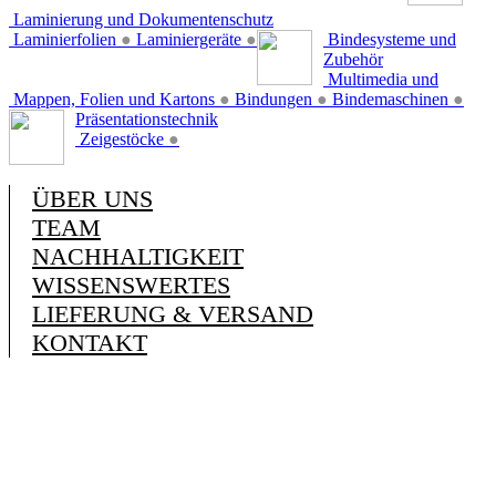
Laminierung und Dokumentenschutz
Laminierfolien
●
Laminiergeräte
●
Bindesysteme und
Zubehör
Multimedia und
Mappen, Folien und Kartons
●
Bindungen
●
Bindemaschinen
●
Präsentationstechnik
Zeigestöcke
●
ÜBER UNS
TEAM
NACHHALTIGKEIT
WISSENSWERTES
LIEFERUNG & VERSAND
KONTAKT