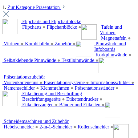
1.
Zur Kategorie Präsentation
Flipcharts und Flipchartblöcke
Flipcharts
●
Flipchartblöcke
●
Tafeln und
Vitrinen
Magnettafeln
●
Vitrinen
●
Kombitafeln
●
Zubehör
●
Pinnwände und
Infoboards
Korkpinnwände
●
Selbstklebende Pinnwände
●
Textilpinnwände
●
Präsentationszubehör
Visitenkartenetuis
●
Präsentationssysteme
●
Informationsschilder
●
Namensschilder
●
Klemmrahmen
●
Präsentationsständer
●
Etikettierung und Beschriftung
Beschriftungsgeräte
●
Etikettendrucker
●
Etikettierzangen
●
Bänder und Etiketten
●
Schneidemaschinen und Zubehör
Hebelschneider
●
2-in-1-Schneider
●
Rollenschneider
●