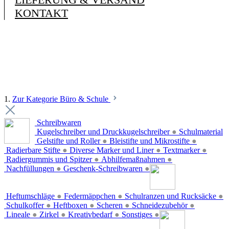
KONTAKT
1.
Zur Kategorie Büro & Schule
Schreibwaren
Kugelschreiber und Druckkugelschreiber
●
Schulmaterial
Gelstifte und Roller
●
Bleistifte und Mikrostifte
●
Radierbare Stifte
●
Diverse Marker und Liner
●
Textmarker
●
Radiergummis und Spitzer
●
Abhilfemaßnahmen
●
Nachfüllungen
●
Geschenk-Schreibwaren
●
Heftumschläge
●
Federmäppchen
●
Schulranzen und Rucksäcke
●
Schulkoffer
●
Heftboxen
●
Scheren
●
Schneidezubehör
●
Lineale
●
Zirkel
●
Kreativbedarf
●
Sonstiges
●