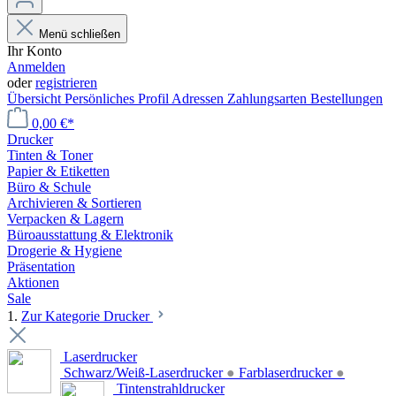
Menü schließen
Ihr Konto
Anmelden
oder
registrieren
Übersicht
Persönliches Profil
Adressen
Zahlungsarten
Bestellungen
0,00 €*
Drucker
Tinten & Toner
Papier & Etiketten
Büro & Schule
Archivieren & Sortieren
Verpacken & Lagern
Büroausstattung & Elektronik
Drogerie & Hygiene
Präsentation
Aktionen
Sale
1.
Zur Kategorie Drucker
Laserdrucker
Schwarz/Weiß-Laserdrucker
●
Farblaserdrucker
●
Tintenstrahldrucker