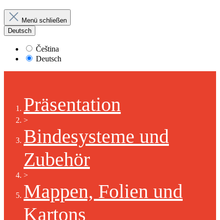
Menü schließen
Deutsch
Čeština
Deutsch
Präsentation
>
Bindesysteme und
Zubehör
>
Mappen, Folien und
Kartons