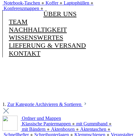
Notebook-Taschen
●
Koffer
●
Laptophüllen
●
Konferenzmappen
●
ÜBER UNS
TEAM
NACHHALTIGKEIT
WISSENSWERTES
LIEFERUNG & VERSAND
KONTAKT
1.
Zur Kategorie Archivieren & Sortieren
Ordner und Mappen
Klassische Papiermappen
●
mit Gummiband
●
mit Bändern
●
Aktenboxen
●
Aktentaschen
●
Schnellhefter
●
Schreibunterlagen
●
Klemmschienen
●
Veranstalter