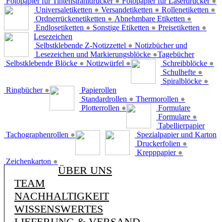
Fotopapier für Tintenstrahldrucker
●
Fotopapier für Laserdrucker
●
Universaletiketten
●
Versandetiketten
●
Rollenetiketten
●
Ordnerrückenetiketten
●
Abnehmbare Etiketten
●
Endlosetiketten
●
Sonstige Etiketten
●
Preisetiketten
●
Lesezeichen
Selbstklebende Z-Notizzettel
●
Notizbücher und
Lesezeichen und Markierungsblöcke
●
Tagebücher
Selbstklebende Blöcke
●
Notizwürfel
●
Schreibblöcke
●
Schulhefte
●
Spiralblöcke
●
Ringbücher
●
Papierollen
Standardrollen
●
Thermorollen
●
Plotterrollen
●
Formulare
Formulare
●
Tabellierpapier
Tachographenrollen
●
Spezialpapier und Karton
Druckerfolien
●
Krepppapier
●
Zeichenkarton
●
ÜBER UNS
TEAM
NACHHALTIGKEIT
WISSENSWERTES
LIEFERUNG & VERSAND