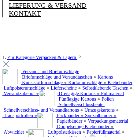
LIEFERUNG & VERSAND
KONTAKT
1.
Zur Kategorie Verpacken & Lagern
Versand- und Briefumschläge
Briefumschläge und Versandtaschen
●
Kartons
Kunststoffumschläge
●
Kartonumschläge
●
Klebebänder
Luftpolsterumschläge
●
Lieferscheine
●
Selbstklebende Taschen
●
Versandzubehör
●
Dreilagige Kartons
●
Füllmaterial
Fünflagige Kartons
●
Folien
Schnellverschlussbeutel
Schnellverschluss- und Versandkartons
●
Umzugskartons
●
Transportrollen
●
Packbänder
●
Spezialbänder
●
Papierbänder
●
Verpackungsmaterial
Doppelseitige Klebebänder
●
Abwickler
●
Luftpolsterkissen
●
Papierfüllmaterial
●