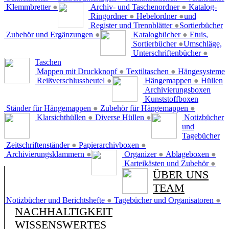
Klemmbretter
●
Archiv- und Taschenordner
●
Katalog-
Ringordner
●
Hebelordner
●
und
Register und Trennblätter
●
Sortierbücher
Zubehör und Ergänzungen
●
Katalogbücher
●
Etuis,
Sortierbücher
●
Umschläge,
Unterschriftenbücher
●
Taschen
Mappen mit Druckknopf
●
Textiltaschen
●
Hängesysteme
Reißverschlussbeutel
●
Hängemappen
●
Hüllen
Archivierungsboxen
Kunststoffboxen
Ständer für Hängemappen
●
Zubehör für Hängemappen
●
Klarsichthüllen
●
Diverse Hüllen
●
Notizbücher
und
Tagebücher
Zeitschriftenständer
●
Papierarchivboxen
●
Archivierungsklammern
●
Organizer
●
Ablageboxen
●
Karteikästen und Zubehör
●
ÜBER UNS
TEAM
Notizbücher und Berichtshefte
●
Tagebücher und Organisatoren
●
NACHHALTIGKEIT
WISSENSWERTES