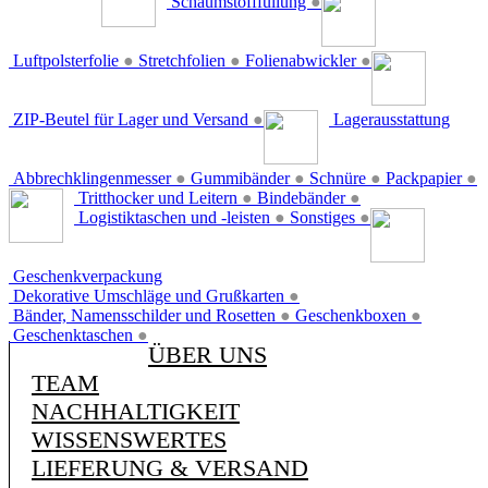
Schaumstofffüllung
●
Luftpolsterfolie
●
Stretchfolien
●
Folienabwickler
●
ZIP-Beutel für Lager und Versand
●
Lagerausstattung
Abbrechklingenmesser
●
Gummibänder
●
Schnüre
●
Packpapier
●
Tritthocker und Leitern
●
Bindebänder
●
Logistiktaschen und -leisten
●
Sonstiges
●
Geschenkverpackung
Dekorative Umschläge und Grußkarten
●
Bänder, Namensschilder und Rosetten
●
Geschenkboxen
●
Geschenktaschen
●
ÜBER UNS
TEAM
NACHHALTIGKEIT
WISSENSWERTES
LIEFERUNG & VERSAND