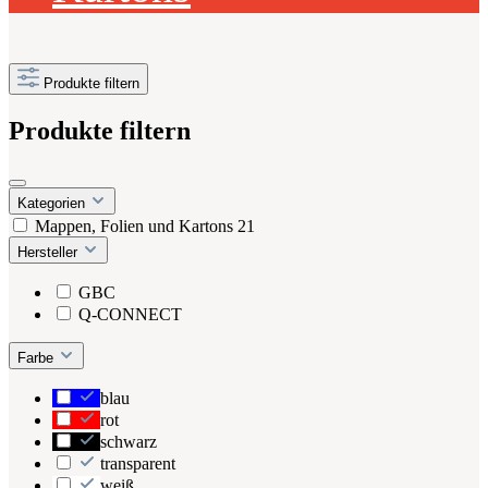
Produkte filtern
Produkte filtern
Kategorien
Mappen, Folien und Kartons
21
Hersteller
GBC
Q-CONNECT
Farbe
blau
rot
schwarz
transparent
weiß