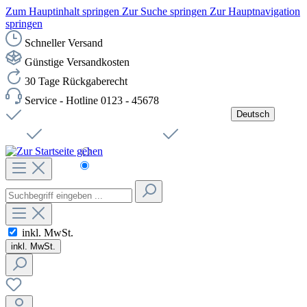
Zum Hauptinhalt springen
Zur Suche springen
Zur Hauptnavigation
springen
Schneller Versand
Günstige Versandkosten
30 Tage Rückgaberecht
Service - Hotline 0123 - 45678
Deutsch
Versandkostenfreie Lieferung ab 49,00€ Netto
Jobs
Sichere SSL-Verbindung
Schnelle Lieferung
Čeština
Helpdesk
Nachhaltigkeit
Deutsch
inkl. MwSt.
inkl. MwSt.