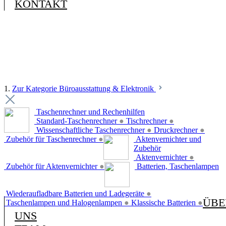
KONTAKT
1.
Zur Kategorie Büroausstattung & Elektronik
Taschenrechner und Rechenhilfen
Standard-Taschenrechner
●
Tischrechner
●
Wissenschaftliche Taschenrechner
●
Druckrechner
●
Zubehör für Taschenrechner
●
Aktenvernichter und
Zubehör
Aktenvernichter
●
Zubehör für Aktenvernichter
●
Batterien, Taschenlampen
Wiederaufladbare Batterien und Ladegeräte
●
ÜBE
Taschenlampen und Halogenlampen
●
Klassische Batterien
●
UNS