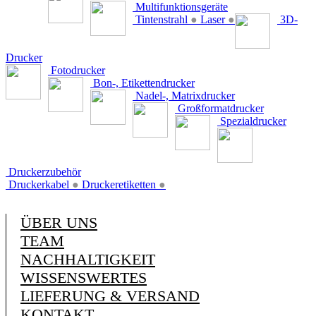
Multifunktionsgeräte
Tintenstrahl
●
Laser
●
3D-
Drucker
Fotodrucker
Bon-, Etikettendrucker
Nadel-, Matrixdrucker
Großformatdrucker
Spezialdrucker
Druckerzubehör
Druckerkabel
●
Druckeretiketten
●
ÜBER UNS
TEAM
NACHHALTIGKEIT
WISSENSWERTES
LIEFERUNG & VERSAND
KONTAKT