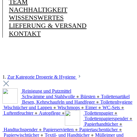
TEAM
NACHHALTIGKEIT
WISSENSWERTES
LIEFERUNG & VERSAND
KONTAKT
1.
Zur Kategorie Drogerie & Hygiene
Reinigung und Putzmittel
Schwämme und Stahlwolle
●
Bürsten
●
Toilettenartikel
Besen, Kehrschaufeln und Handfeger
●
Toilettenhygiene
Wischtücher und Lappen
●
Wischmops
●
Eimer
●
WC-Sets
●
Luftentfeuchter
●
Autopflege
●
Toilettenpapier
●
Toilettenpapierspender
●
Papierhandtücher
●
Handtuchspender
●
Papierservietten
●
Papiertaschentücher
●
Papierwischtücher
●
Textil- und Handtücher
●
Mülleimer und