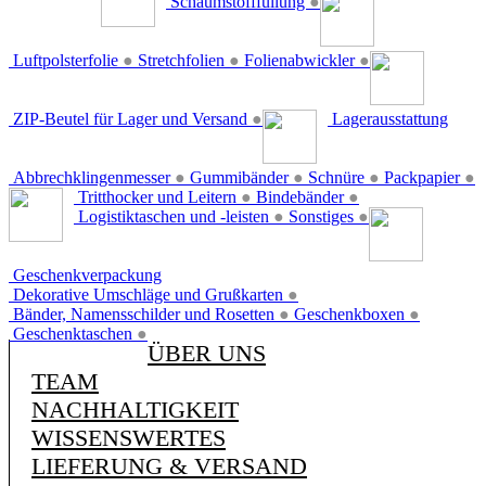
Schaumstofffüllung
●
Luftpolsterfolie
●
Stretchfolien
●
Folienabwickler
●
ZIP-Beutel für Lager und Versand
●
Lagerausstattung
Abbrechklingenmesser
●
Gummibänder
●
Schnüre
●
Packpapier
●
Tritthocker und Leitern
●
Bindebänder
●
Logistiktaschen und -leisten
●
Sonstiges
●
Geschenkverpackung
Dekorative Umschläge und Grußkarten
●
Bänder, Namensschilder und Rosetten
●
Geschenkboxen
●
Geschenktaschen
●
ÜBER UNS
TEAM
NACHHALTIGKEIT
WISSENSWERTES
LIEFERUNG & VERSAND