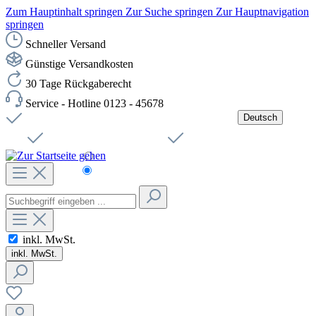
Zum Hauptinhalt springen
Zur Suche springen
Zur Hauptnavigation
springen
Schneller Versand
Günstige Versandkosten
30 Tage Rückgaberecht
Service - Hotline 0123 - 45678
Deutsch
Versandkostenfreie Lieferung ab 49,00€ Netto
Jobs
Sichere SSL-Verbindung
Schnelle Lieferung
Čeština
Helpdesk
Nachhaltigkeit
Deutsch
inkl. MwSt.
inkl. MwSt.