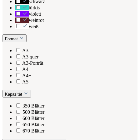
schwarz
türkis
violett
weinrot
weiß
Format
A3
A3 quer
A3-Porträt
A4
A4+
A5
Kapazität
350 Blätter
500 Blätter
600 Blätter
650 Blätter
670 Blätter