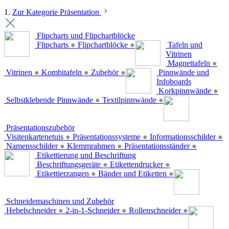
1.
Zur Kategorie Präsentation
Flipcharts und Flipchartblöcke
Flipcharts
●
Flipchartblöcke
●
Tafeln und
Vitrinen
Magnettafeln
●
Vitrinen
●
Kombitafeln
●
Zubehör
●
Pinnwände und
Infoboards
Korkpinnwände
●
Selbstklebende Pinnwände
●
Textilpinnwände
●
Präsentationszubehör
Visitenkartenetuis
●
Präsentationssysteme
●
Informationsschilder
●
Namensschilder
●
Klemmrahmen
●
Präsentationsständer
●
Etikettierung und Beschriftung
Beschriftungsgeräte
●
Etikettendrucker
●
Etikettierzangen
●
Bänder und Etiketten
●
Schneidemaschinen und Zubehör
Hebelschneider
●
2-in-1-Schneider
●
Rollenschneider
●