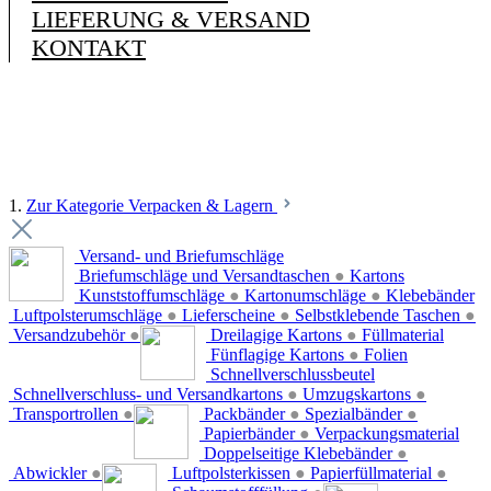
LIEFERUNG & VERSAND
KONTAKT
1.
Zur Kategorie Verpacken & Lagern
Versand- und Briefumschläge
Briefumschläge und Versandtaschen
●
Kartons
Kunststoffumschläge
●
Kartonumschläge
●
Klebebänder
Luftpolsterumschläge
●
Lieferscheine
●
Selbstklebende Taschen
●
Versandzubehör
●
Dreilagige Kartons
●
Füllmaterial
Fünflagige Kartons
●
Folien
Schnellverschlussbeutel
Schnellverschluss- und Versandkartons
●
Umzugskartons
●
Transportrollen
●
Packbänder
●
Spezialbänder
●
Papierbänder
●
Verpackungsmaterial
Doppelseitige Klebebänder
●
Abwickler
●
Luftpolsterkissen
●
Papierfüllmaterial
●