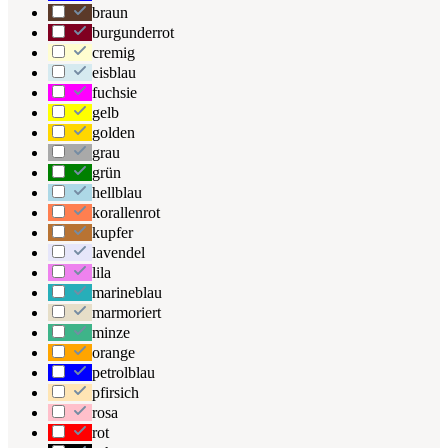
braun
burgunderrot
cremig
eisblau
fuchsie
gelb
golden
grau
grün
hellblau
korallenrot
kupfer
lavendel
lila
marineblau
marmoriert
minze
orange
petrolblau
pfirsich
rosa
rot