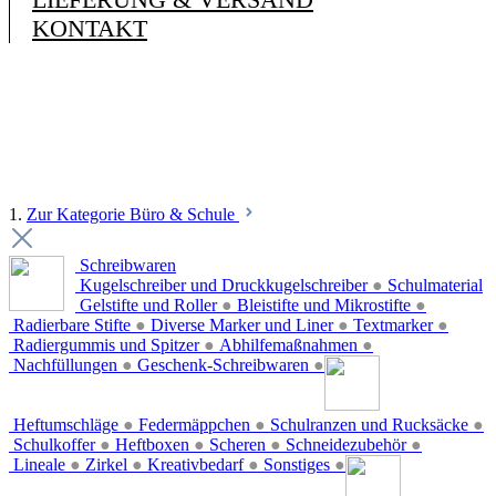
KONTAKT
1.
Zur Kategorie Büro & Schule
Schreibwaren
Kugelschreiber und Druckkugelschreiber
●
Schulmaterial
Gelstifte und Roller
●
Bleistifte und Mikrostifte
●
Radierbare Stifte
●
Diverse Marker und Liner
●
Textmarker
●
Radiergummis und Spitzer
●
Abhilfemaßnahmen
●
Nachfüllungen
●
Geschenk-Schreibwaren
●
Heftumschläge
●
Federmäppchen
●
Schulranzen und Rucksäcke
●
Schulkoffer
●
Heftboxen
●
Scheren
●
Schneidezubehör
●
Lineale
●
Zirkel
●
Kreativbedarf
●
Sonstiges
●