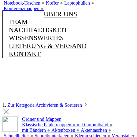
Notebook-Taschen
●
Koffer
●
Laptophüllen
●
Konferenzmappen
●
ÜBER UNS
TEAM
NACHHALTIGKEIT
WISSENSWERTES
LIEFERUNG & VERSAND
KONTAKT
1.
Zur Kategorie Archivieren & Sortieren
Ordner und Mappen
Klassische Papiermappen
●
mit Gummiband
●
mit Bändern
●
Aktenboxen
●
Aktentaschen
●
Schnellhefter
●
Schreibunterlagen
●
Klemmschienen
●
Veranstalter