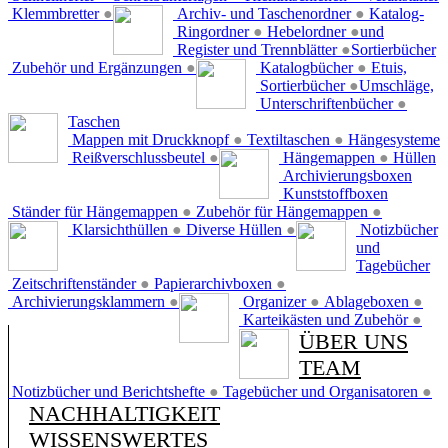
Klemmbretter
●
Archiv- und Taschenordner
●
Katalog-
Ringordner
●
Hebelordner
●
und
Register und Trennblätter
●
Sortierbücher
Zubehör und Ergänzungen
●
Katalogbücher
●
Etuis,
Sortierbücher
●
Umschläge,
Unterschriftenbücher
●
Taschen
Mappen mit Druckknopf
●
Textiltaschen
●
Hängesysteme
Reißverschlussbeutel
●
Hängemappen
●
Hüllen
Archivierungsboxen
Kunststoffboxen
Ständer für Hängemappen
●
Zubehör für Hängemappen
●
Klarsichthüllen
●
Diverse Hüllen
●
Notizbücher
und
Tagebücher
Zeitschriftenständer
●
Papierarchivboxen
●
Archivierungsklammern
●
Organizer
●
Ablageboxen
●
Karteikästen und Zubehör
●
ÜBER UNS
TEAM
Notizbücher und Berichtshefte
●
Tagebücher und Organisatoren
●
NACHHALTIGKEIT
WISSENSWERTES