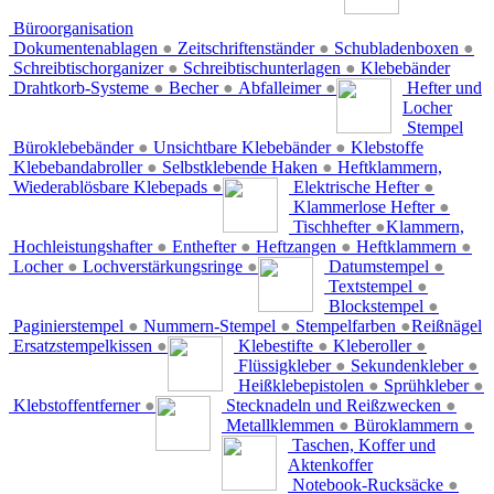
Büroorganisation
Dokumentenablagen
●
Zeitschriftenständer
●
Schubladenboxen
●
Schreibtischorganizer
●
Schreibtischunterlagen
●
Klebebänder
Drahtkorb-Systeme
●
Becher
●
Abfalleimer
●
Hefter und
Locher
Stempel
Büroklebebänder
●
Unsichtbare Klebebänder
●
Klebstoffe
Klebebandabroller
●
Selbstklebende Haken
●
Heftklammern,
Wiederablösbare Klebepads
●
Elektrische Hefter
●
Klammerlose Hefter
●
Tischhefter
●
Klammern,
Hochleistungshafter
●
Enthefter
●
Heftzangen
●
Heftklammern
●
Locher
●
Lochverstärkungsringe
●
Datumstempel
●
Textstempel
●
Blockstempel
●
Paginierstempel
●
Nummern-Stempel
●
Stempelfarben
●
Reißnägel
Ersatzstempelkissen
●
Klebestifte
●
Kleberoller
●
Flüssigkleber
●
Sekundenkleber
●
Heißklebepistolen
●
Sprühkleber
●
Klebstoffentferner
●
Stecknadeln und Reißzwecken
●
Metallklemmen
●
Büroklammern
●
Taschen, Koffer und
Aktenkoffer
Notebook-Rucksäcke
●