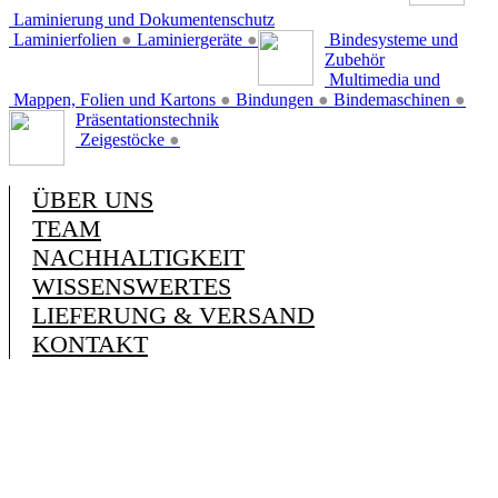
Laminierung und Dokumentenschutz
Laminierfolien
●
Laminiergeräte
●
Bindesysteme und
Zubehör
Multimedia und
Mappen, Folien und Kartons
●
Bindungen
●
Bindemaschinen
●
Präsentationstechnik
Zeigestöcke
●
ÜBER UNS
TEAM
NACHHALTIGKEIT
WISSENSWERTES
LIEFERUNG & VERSAND
KONTAKT