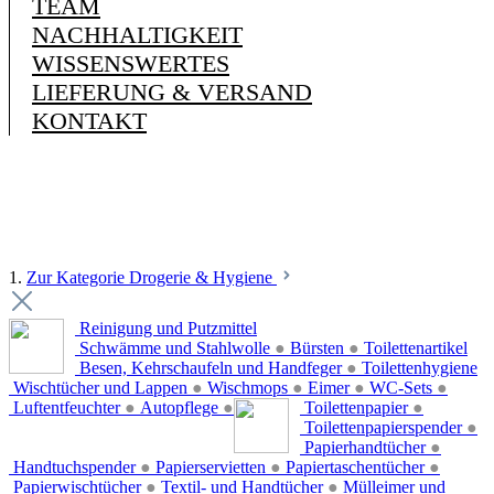
TEAM
NACHHALTIGKEIT
WISSENSWERTES
LIEFERUNG & VERSAND
KONTAKT
1.
Zur Kategorie Drogerie & Hygiene
Reinigung und Putzmittel
Schwämme und Stahlwolle
●
Bürsten
●
Toilettenartikel
Besen, Kehrschaufeln und Handfeger
●
Toilettenhygiene
Wischtücher und Lappen
●
Wischmops
●
Eimer
●
WC-Sets
●
Luftentfeuchter
●
Autopflege
●
Toilettenpapier
●
Toilettenpapierspender
●
Papierhandtücher
●
Handtuchspender
●
Papierservietten
●
Papiertaschentücher
●
Papierwischtücher
●
Textil- und Handtücher
●
Mülleimer und