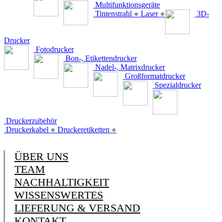
Multifunktionsgeräte
Tintenstrahl
●
Laser
●
3D-
Drucker
Fotodrucker
Bon-, Etikettendrucker
Nadel-, Matrixdrucker
Großformatdrucker
Spezialdrucker
Druckerzubehör
Druckerkabel
●
Druckeretiketten
●
ÜBER UNS
TEAM
NACHHALTIGKEIT
WISSENSWERTES
LIEFERUNG & VERSAND
KONTAKT