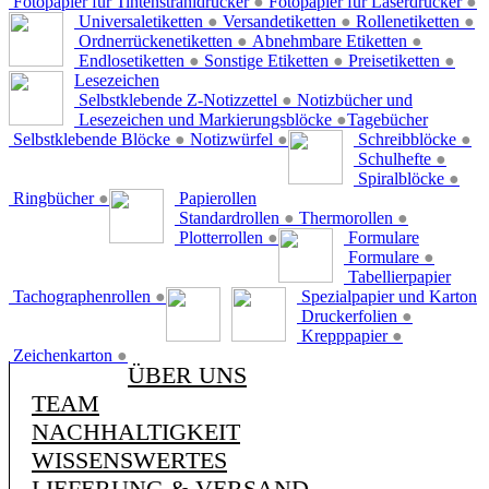
Fotopapier für Tintenstrahldrucker
●
Fotopapier für Laserdrucker
●
Universaletiketten
●
Versandetiketten
●
Rollenetiketten
●
Ordnerrückenetiketten
●
Abnehmbare Etiketten
●
Endlosetiketten
●
Sonstige Etiketten
●
Preisetiketten
●
Lesezeichen
Selbstklebende Z-Notizzettel
●
Notizbücher und
Lesezeichen und Markierungsblöcke
●
Tagebücher
Selbstklebende Blöcke
●
Notizwürfel
●
Schreibblöcke
●
Schulhefte
●
Spiralblöcke
●
Ringbücher
●
Papierollen
Standardrollen
●
Thermorollen
●
Plotterrollen
●
Formulare
Formulare
●
Tabellierpapier
Tachographenrollen
●
Spezialpapier und Karton
Druckerfolien
●
Krepppapier
●
Zeichenkarton
●
ÜBER UNS
TEAM
NACHHALTIGKEIT
WISSENSWERTES
LIEFERUNG & VERSAND