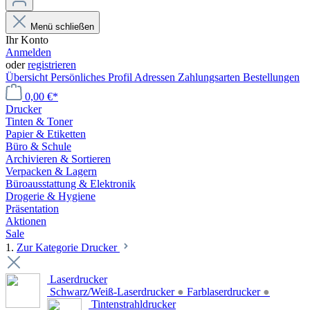
Menü schließen
Ihr Konto
Anmelden
oder
registrieren
Übersicht
Persönliches Profil
Adressen
Zahlungsarten
Bestellungen
0,00 €*
Drucker
Tinten & Toner
Papier & Etiketten
Büro & Schule
Archivieren & Sortieren
Verpacken & Lagern
Büroausstattung & Elektronik
Drogerie & Hygiene
Präsentation
Aktionen
Sale
1.
Zur Kategorie Drucker
Laserdrucker
Schwarz/Weiß-Laserdrucker
●
Farblaserdrucker
●
Tintenstrahldrucker