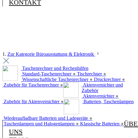
KONTAKT
1.
Zur Kategorie Büroausstattung & Elektronik
Taschenrechner und Rechenhilfen
Standard-Taschenrechner
●
Tischrechner
●
Wissenschaftliche Taschenrechner
●
Druckrechner
●
Zubehör für Taschenrechner
●
Aktenvernichter und
Zubehör
Aktenvernichter
●
Zubehör für Aktenvernichter
●
Batterien, Taschenlampen
Wiederaufladbare Batterien und Ladegeräte
●
ÜBE
Taschenlampen und Halogenlampen
●
Klassische Batterien
●
UNS