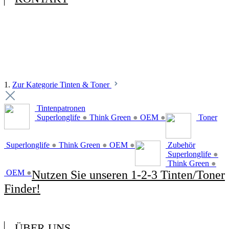
1.
Zur Kategorie Tinten & Toner
Tintenpatronen
Superlonglife
●
Think Green
●
OEM
●
Toner
Superlonglife
●
Think Green
●
OEM
●
Zubehör
Superlonglife
●
Think Green
●
OEM
●
Nutzen Sie unseren 1-2-3 Tinten/Toner
Finder!
ÜBER UNS