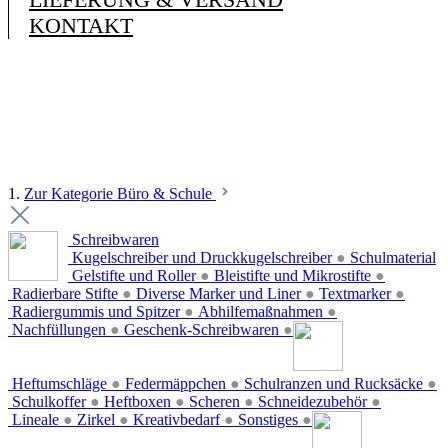
KONTAKT
1.
Zur Kategorie Büro & Schule
Schreibwaren
Kugelschreiber und Druckkugelschreiber
●
Schulmaterial
Gelstifte und Roller
●
Bleistifte und Mikrostifte
●
Radierbare Stifte
●
Diverse Marker und Liner
●
Textmarker
●
Radiergummis und Spitzer
●
Abhilfemaßnahmen
●
Nachfüllungen
●
Geschenk-Schreibwaren
●
Heftumschläge
●
Federmäppchen
●
Schulranzen und Rucksäcke
●
Schulkoffer
●
Heftboxen
●
Scheren
●
Schneidezubehör
●
Lineale
●
Zirkel
●
Kreativbedarf
●
Sonstiges
●