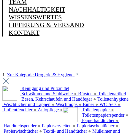
TEAM
NACHHALTIGKEIT
WISSENSWERTES
LIEFERUNG & VERSAND
KONTAKT
1.
Zur Kategorie Drogerie & Hygiene
Reinigung und Putzmittel
Schwämme und Stahlwolle
●
Bürsten
●
Toilettenartikel
Besen, Kehrschaufeln und Handfeger
●
Toilettenhygiene
Wischtücher und Lappen
●
Wischmops
●
Eimer
●
WC-Sets
●
Luftentfeuchter
●
Autopflege
●
Toilettenpapier
●
Toilettenpapierspender
●
Papierhandtücher
●
Handtuchspender
●
Papierservietten
●
Papiertaschentücher
●
Papierwischtücher
●
Textil- und Handtücher
●
Mülleimer und