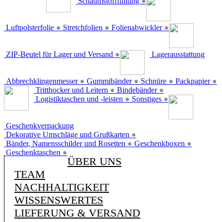
Schaumstofffüllung
●
Luftpolsterfolie
●
Stretchfolien
●
Folienabwickler
●
ZIP-Beutel für Lager und Versand
●
Lagerausstattung
Abbrechklingenmesser
●
Gummibänder
●
Schnüre
●
Packpapier
●
Tritthocker und Leitern
●
Bindebänder
●
Logistiktaschen und -leisten
●
Sonstiges
●
Geschenkverpackung
Dekorative Umschläge und Grußkarten
●
Bänder, Namensschilder und Rosetten
●
Geschenkboxen
●
Geschenktaschen
●
ÜBER UNS
TEAM
NACHHALTIGKEIT
WISSENSWERTES
LIEFERUNG & VERSAND