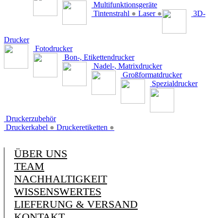
Multifunktionsgeräte
Tintenstrahl
●
Laser
●
3D-
Drucker
Fotodrucker
Bon-, Etikettendrucker
Nadel-, Matrixdrucker
Großformatdrucker
Spezialdrucker
Druckerzubehör
Druckerkabel
●
Druckeretiketten
●
ÜBER UNS
TEAM
NACHHALTIGKEIT
WISSENSWERTES
LIEFERUNG & VERSAND
KONTAKT