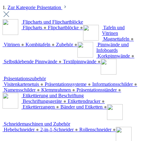
1.
Zur Kategorie Präsentation
Flipcharts und Flipchartblöcke
Flipcharts
●
Flipchartblöcke
●
Tafeln und
Vitrinen
Magnettafeln
●
Vitrinen
●
Kombitafeln
●
Zubehör
●
Pinnwände und
Infoboards
Korkpinnwände
●
Selbstklebende Pinnwände
●
Textilpinnwände
●
Präsentationszubehör
Visitenkartenetuis
●
Präsentationssysteme
●
Informationsschilder
●
Namensschilder
●
Klemmrahmen
●
Präsentationsständer
●
Etikettierung und Beschriftung
Beschriftungsgeräte
●
Etikettendrucker
●
Etikettierzangen
●
Bänder und Etiketten
●
Schneidemaschinen und Zubehör
Hebelschneider
●
2-in-1-Schneider
●
Rollenschneider
●