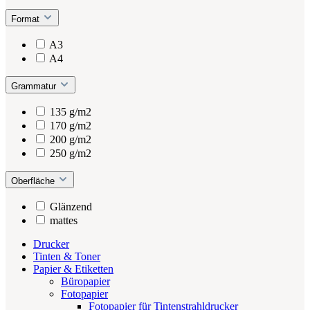
Format
A3
A4
Grammatur
135 g/m2
170 g/m2
200 g/m2
250 g/m2
Oberfläche
Glänzend
mattes
Drucker
Tinten & Toner
Papier & Etiketten
Büropapier
Fotopapier
Fotopapier für Tintenstrahldrucker