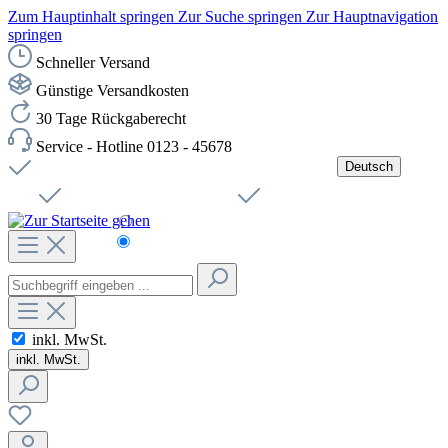
Zum Hauptinhalt springen
Zur Suche springen
Zur Hauptnavigation
springen
Schneller Versand
Günstige Versandkosten
30 Tage Rückgaberecht
Service - Hotline 0123 - 45678
Deutsch
Versandkostenfreie Lieferung ab 49,00€ Netto
Jobs
Sichere SSL-Verbindung
Schnelle Lieferung
Čeština
Helpdesk
Nachhaltigkeit
Deutsch
inkl. MwSt.
inkl. MwSt.