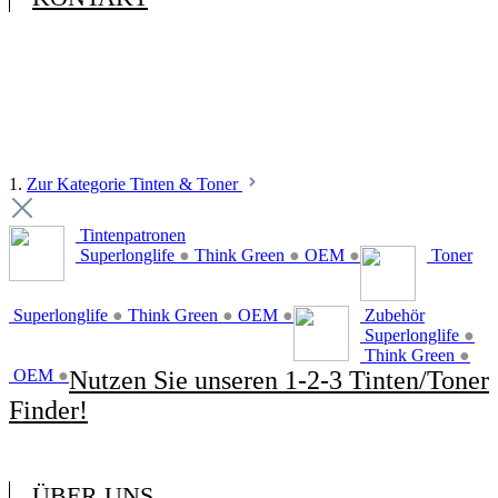
1.
Zur Kategorie Tinten & Toner
Tintenpatronen
Superlonglife
●
Think Green
●
OEM
●
Toner
Superlonglife
●
Think Green
●
OEM
●
Zubehör
Superlonglife
●
Think Green
●
OEM
●
Nutzen Sie unseren 1-2-3 Tinten/Toner
Finder!
ÜBER UNS