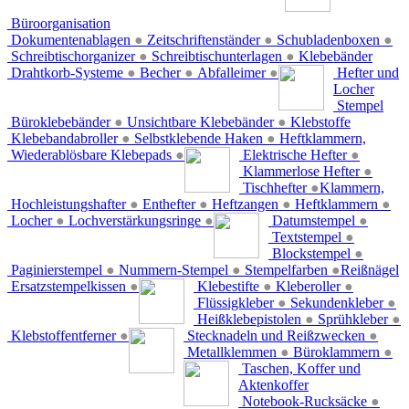
Büroorganisation
Dokumentenablagen
●
Zeitschriftenständer
●
Schubladenboxen
●
Schreibtischorganizer
●
Schreibtischunterlagen
●
Klebebänder
Drahtkorb-Systeme
●
Becher
●
Abfalleimer
●
Hefter und
Locher
Stempel
Büroklebebänder
●
Unsichtbare Klebebänder
●
Klebstoffe
Klebebandabroller
●
Selbstklebende Haken
●
Heftklammern,
Wiederablösbare Klebepads
●
Elektrische Hefter
●
Klammerlose Hefter
●
Tischhefter
●
Klammern,
Hochleistungshafter
●
Enthefter
●
Heftzangen
●
Heftklammern
●
Locher
●
Lochverstärkungsringe
●
Datumstempel
●
Textstempel
●
Blockstempel
●
Paginierstempel
●
Nummern-Stempel
●
Stempelfarben
●
Reißnägel
Ersatzstempelkissen
●
Klebestifte
●
Kleberoller
●
Flüssigkleber
●
Sekundenkleber
●
Heißklebepistolen
●
Sprühkleber
●
Klebstoffentferner
●
Stecknadeln und Reißzwecken
●
Metallklemmen
●
Büroklammern
●
Taschen, Koffer und
Aktenkoffer
Notebook-Rucksäcke
●