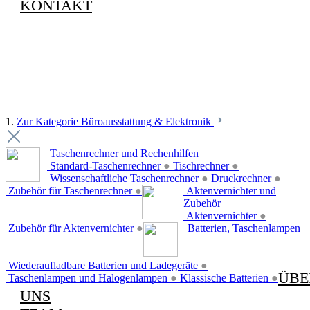
KONTAKT
1.
Zur Kategorie Büroausstattung & Elektronik
Taschenrechner und Rechenhilfen
Standard-Taschenrechner
●
Tischrechner
●
Wissenschaftliche Taschenrechner
●
Druckrechner
●
Zubehör für Taschenrechner
●
Aktenvernichter und
Zubehör
Aktenvernichter
●
Zubehör für Aktenvernichter
●
Batterien, Taschenlampen
Wiederaufladbare Batterien und Ladegeräte
●
ÜBE
Taschenlampen und Halogenlampen
●
Klassische Batterien
●
UNS