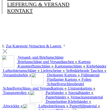
LIEFERUNG & VERSAND
KONTAKT
1.
Zur Kategorie Verpacken & Lagern
Versand- und Briefumschläge
Briefumschläge und Versandtaschen
●
Kartons
Kunststoffumschläge
●
Kartonumschläge
●
Klebebänder
Luftpolsterumschläge
●
Lieferscheine
●
Selbstklebende Taschen
●
Versandzubehör
●
Dreilagige Kartons
●
Füllmaterial
Fünflagige Kartons
●
Folien
Schnellverschlussbeutel
Schnellverschluss- und Versandkartons
●
Umzugskartons
●
Transportrollen
●
Packbänder
●
Spezialbänder
●
Papierbänder
●
Verpackungsmaterial
Doppelseitige Klebebänder
●
Abwickler
●
Luftpolsterkissen
●
Papierfüllmaterial
●