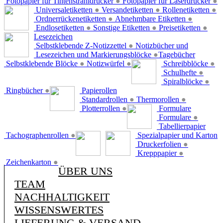
Fotopapier für Tintenstrahldrucker
●
Fotopapier für Laserdrucker
●
Universaletiketten
●
Versandetiketten
●
Rollenetiketten
●
Ordnerrückenetiketten
●
Abnehmbare Etiketten
●
Endlosetiketten
●
Sonstige Etiketten
●
Preisetiketten
●
Lesezeichen
Selbstklebende Z-Notizzettel
●
Notizbücher und
Lesezeichen und Markierungsblöcke
●
Tagebücher
Selbstklebende Blöcke
●
Notizwürfel
●
Schreibblöcke
●
Schulhefte
●
Spiralblöcke
●
Ringbücher
●
Papierollen
Standardrollen
●
Thermorollen
●
Plotterrollen
●
Formulare
Formulare
●
Tabellierpapier
Tachographenrollen
●
Spezialpapier und Karton
Druckerfolien
●
Krepppapier
●
Zeichenkarton
●
ÜBER UNS
TEAM
NACHHALTIGKEIT
WISSENSWERTES
LIEFERUNG & VERSAND