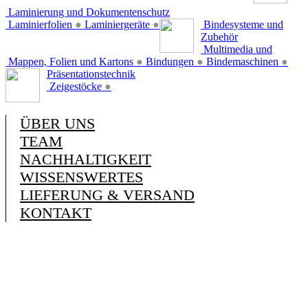
Laminierung und Dokumentenschutz
Laminierfolien
●
Laminiergeräte
●
Bindesysteme und
Zubehör
Multimedia und
Mappen, Folien und Kartons
●
Bindungen
●
Bindemaschinen
●
Präsentationstechnik
Zeigestöcke
●
ÜBER UNS
TEAM
NACHHALTIGKEIT
WISSENSWERTES
LIEFERUNG & VERSAND
KONTAKT