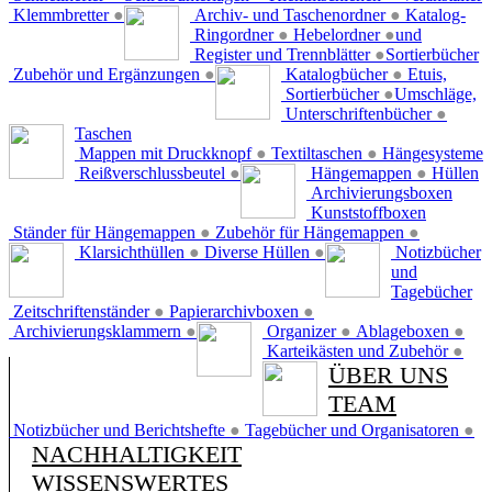
Klemmbretter
●
Archiv- und Taschenordner
●
Katalog-
Ringordner
●
Hebelordner
●
und
Register und Trennblätter
●
Sortierbücher
Zubehör und Ergänzungen
●
Katalogbücher
●
Etuis,
Sortierbücher
●
Umschläge,
Unterschriftenbücher
●
Taschen
Mappen mit Druckknopf
●
Textiltaschen
●
Hängesysteme
Reißverschlussbeutel
●
Hängemappen
●
Hüllen
Archivierungsboxen
Kunststoffboxen
Ständer für Hängemappen
●
Zubehör für Hängemappen
●
Klarsichthüllen
●
Diverse Hüllen
●
Notizbücher
und
Tagebücher
Zeitschriftenständer
●
Papierarchivboxen
●
Archivierungsklammern
●
Organizer
●
Ablageboxen
●
Karteikästen und Zubehör
●
ÜBER UNS
TEAM
Notizbücher und Berichtshefte
●
Tagebücher und Organisatoren
●
NACHHALTIGKEIT
WISSENSWERTES