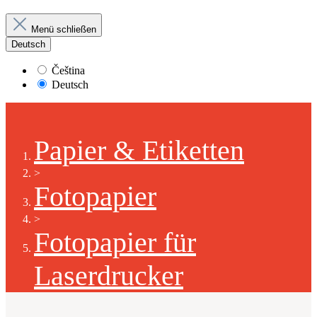
Menü schließen
Deutsch
Čeština
Deutsch
Papier & Etiketten
>
Fotopapier
>
Fotopapier für
Laserdrucker