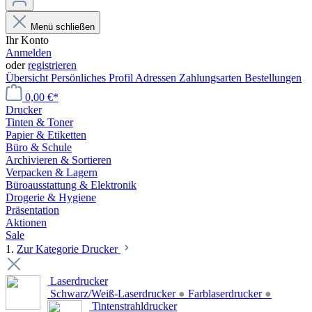
Menü schließen
Ihr Konto
Anmelden
oder
registrieren
Übersicht
Persönliches Profil
Adressen
Zahlungsarten
Bestellungen
0,00 €*
Drucker
Tinten & Toner
Papier & Etiketten
Büro & Schule
Archivieren & Sortieren
Verpacken & Lagern
Büroausstattung & Elektronik
Drogerie & Hygiene
Präsentation
Aktionen
Sale
1.
Zur Kategorie Drucker
Laserdrucker
Schwarz/Weiß-Laserdrucker
●
Farblaserdrucker
●
Tintenstrahldrucker