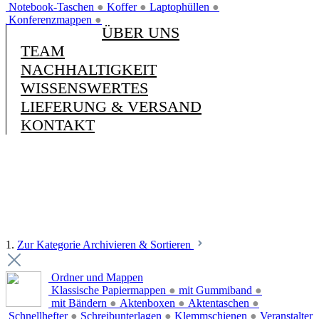
Notebook-Taschen
●
Koffer
●
Laptophüllen
●
Konferenzmappen
●
ÜBER UNS
TEAM
NACHHALTIGKEIT
WISSENSWERTES
LIEFERUNG & VERSAND
KONTAKT
1.
Zur Kategorie Archivieren & Sortieren
Ordner und Mappen
Klassische Papiermappen
●
mit Gummiband
●
mit Bändern
●
Aktenboxen
●
Aktentaschen
●
Schnellhefter
●
Schreibunterlagen
●
Klemmschienen
●
Veranstalter