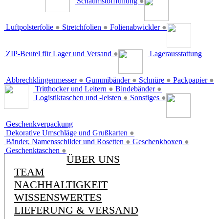
Schaumstofffüllung
●
Luftpolsterfolie
●
Stretchfolien
●
Folienabwickler
●
ZIP-Beutel für Lager und Versand
●
Lagerausstattung
Abbrechklingenmesser
●
Gummibänder
●
Schnüre
●
Packpapier
●
Tritthocker und Leitern
●
Bindebänder
●
Logistiktaschen und -leisten
●
Sonstiges
●
Geschenkverpackung
Dekorative Umschläge und Grußkarten
●
Bänder, Namensschilder und Rosetten
●
Geschenkboxen
●
Geschenktaschen
●
ÜBER UNS
TEAM
NACHHALTIGKEIT
WISSENSWERTES
LIEFERUNG & VERSAND