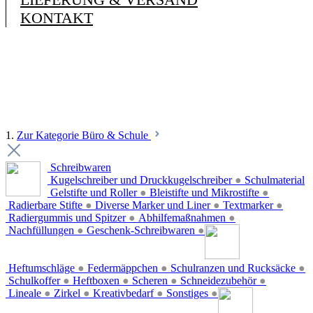
KONTAKT
1.
Zur Kategorie Büro & Schule
Schreibwaren
Kugelschreiber und Druckkugelschreiber
●
Schulmaterial
Gelstifte und Roller
●
Bleistifte und Mikrostifte
●
Radierbare Stifte
●
Diverse Marker und Liner
●
Textmarker
●
Radiergummis und Spitzer
●
Abhilfemaßnahmen
●
Nachfüllungen
●
Geschenk-Schreibwaren
●
Heftumschläge
●
Federmäppchen
●
Schulranzen und Rucksäcke
●
Schulkoffer
●
Heftboxen
●
Scheren
●
Schneidezubehör
●
Lineale
●
Zirkel
●
Kreativbedarf
●
Sonstiges
●