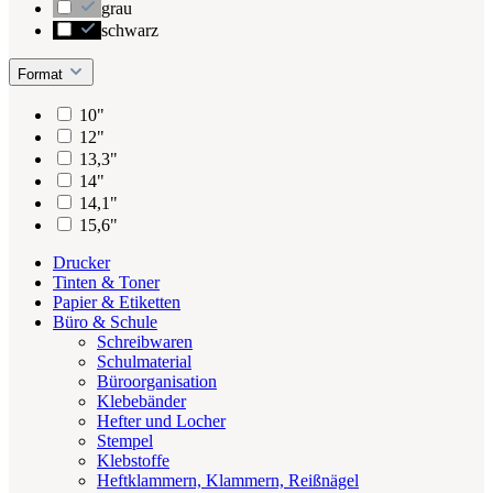
grau
schwarz
Format
10"
12"
13,3"
14"
14,1"
15,6"
Drucker
Tinten & Toner
Papier & Etiketten
Büro & Schule
Schreibwaren
Schulmaterial
Büroorganisation
Klebebänder
Hefter und Locher
Stempel
Klebstoffe
Heftklammern, Klammern, Reißnägel