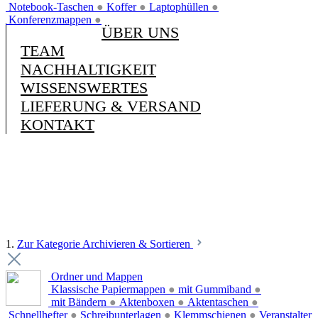
Notebook-Taschen
●
Koffer
●
Laptophüllen
●
Konferenzmappen
●
ÜBER UNS
TEAM
NACHHALTIGKEIT
WISSENSWERTES
LIEFERUNG & VERSAND
KONTAKT
1.
Zur Kategorie Archivieren & Sortieren
Ordner und Mappen
Klassische Papiermappen
●
mit Gummiband
●
mit Bändern
●
Aktenboxen
●
Aktentaschen
●
Schnellhefter
●
Schreibunterlagen
●
Klemmschienen
●
Veranstalter