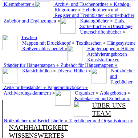
Klemmbretter
●
Archiv- und Taschenordner
●
Katalog-
Ringordner
●
Hebelordner
●
und
Register und Trennblätter
●
Sortierbücher
Zubehör und Ergänzungen
●
Katalogbücher
●
Etuis,
Sortierbücher
●
Umschläge,
Unterschriftenbücher
●
Taschen
Mappen mit Druckknopf
●
Textiltaschen
●
Hängesysteme
Reißverschlussbeutel
●
Hängemappen
●
Hüllen
Archivierungsboxen
Kunststoffboxen
Ständer für Hängemappen
●
Zubehör für Hängemappen
●
Klarsichthüllen
●
Diverse Hüllen
●
Notizbücher
und
Tagebücher
Zeitschriftenständer
●
Papierarchivboxen
●
Archivierungsklammern
●
Organizer
●
Ablageboxen
●
Karteikästen und Zubehör
●
ÜBER UNS
TEAM
Notizbücher und Berichtshefte
●
Tagebücher und Organisatoren
●
NACHHALTIGKEIT
WISSENSWERTES