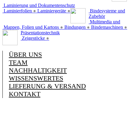
Laminierung und Dokumentenschutz
Laminierfolien
●
Laminiergeräte
●
Bindesysteme und
Zubehör
Multimedia und
Mappen, Folien und Kartons
●
Bindungen
●
Bindemaschinen
●
Präsentationstechnik
Zeigestöcke
●
ÜBER UNS
TEAM
NACHHALTIGKEIT
WISSENSWERTES
LIEFERUNG & VERSAND
KONTAKT