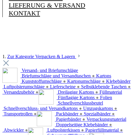
LIEFERUNG & VERSAND
KONTAKT
1.
Zur Kategorie Verpacken & Lagern
Versand- und Briefumschläge
Briefumschläge und Versandtaschen
●
Kartons
Kunststoffumschläge
●
Kartonumschläge
●
Klebebänder
Luftpolsterumschläge
●
Lieferscheine
●
Selbstklebende Taschen
●
Versandzubehör
●
Dreilagige Kartons
●
Füllmaterial
Fünflagige Kartons
●
Folien
Schnellverschlussbeutel
Schnellverschluss- und Versandkartons
●
Umzugskartons
●
Transportrollen
●
Packbänder
●
Spezialbänder
●
Papierbänder
●
Verpackungsmaterial
Doppelseitige Klebebänder
●
Abwickler
●
Luftpolsterkissen
●
Papierfüllmaterial
●