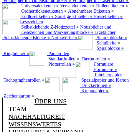
Fotopapier für Tintenstrahldrucker
●
Fotopapier für Laserdrucker
●
Universaletiketten
●
Versandetiketten
●
Rollenetiketten
●
Ordnerrückenetiketten
●
Abnehmbare Etiketten
●
Endlosetiketten
●
Sonstige Etiketten
●
Preisetiketten
●
Lesezeichen
Selbstklebende Z-Notizzettel
●
Notizbücher und
Lesezeichen und Markierungsblöcke
●
Tagebücher
Selbstklebende Blöcke
●
Notizwürfel
●
Schreibblöcke
●
Schulhefte
●
Spiralblöcke
●
Ringbücher
●
Papierollen
Standardrollen
●
Thermorollen
●
Plotterrollen
●
Formulare
Formulare
●
Tabellierpapier
Tachographenrollen
●
Spezialpapier und Karton
Druckerfolien
●
Krepppapier
●
Zeichenkarton
●
ÜBER UNS
TEAM
NACHHALTIGKEIT
WISSENSWERTES
LIEFERUNG & VERSAND