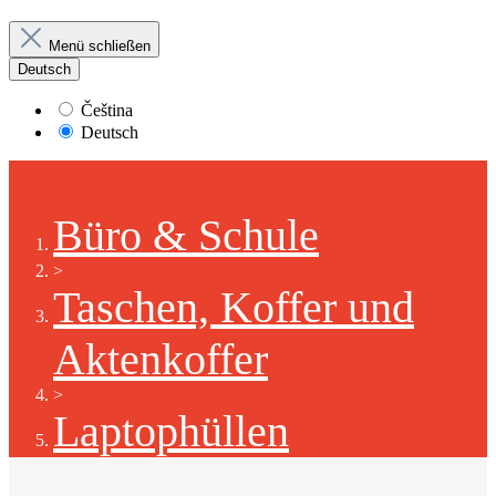
Menü schließen
Deutsch
Čeština
Deutsch
Büro & Schule
>
Taschen, Koffer und
Aktenkoffer
>
Laptophüllen