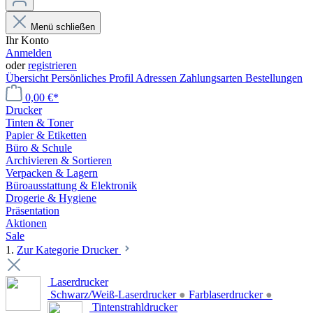
Menü schließen
Ihr Konto
Anmelden
oder
registrieren
Übersicht
Persönliches Profil
Adressen
Zahlungsarten
Bestellungen
0,00 €*
Drucker
Tinten & Toner
Papier & Etiketten
Büro & Schule
Archivieren & Sortieren
Verpacken & Lagern
Büroausstattung & Elektronik
Drogerie & Hygiene
Präsentation
Aktionen
Sale
1.
Zur Kategorie Drucker
Laserdrucker
Schwarz/Weiß-Laserdrucker
●
Farblaserdrucker
●
Tintenstrahldrucker