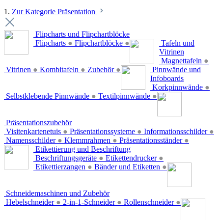
1.
Zur Kategorie Präsentation
Flipcharts und Flipchartblöcke
Flipcharts
●
Flipchartblöcke
●
Tafeln und
Vitrinen
Magnettafeln
●
Vitrinen
●
Kombitafeln
●
Zubehör
●
Pinnwände und
Infoboards
Korkpinnwände
●
Selbstklebende Pinnwände
●
Textilpinnwände
●
Präsentationszubehör
Visitenkartenetuis
●
Präsentationssysteme
●
Informationsschilder
●
Namensschilder
●
Klemmrahmen
●
Präsentationsständer
●
Etikettierung und Beschriftung
Beschriftungsgeräte
●
Etikettendrucker
●
Etikettierzangen
●
Bänder und Etiketten
●
Schneidemaschinen und Zubehör
Hebelschneider
●
2-in-1-Schneider
●
Rollenschneider
●