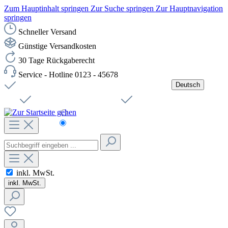
Zum Hauptinhalt springen
Zur Suche springen
Zur Hauptnavigation
springen
Schneller Versand
Günstige Versandkosten
30 Tage Rückgaberecht
Service - Hotline 0123 - 45678
Deutsch
Versandkostenfreie Lieferung ab 49,00€ Netto
Jobs
Sichere SSL-Verbindung
Schnelle Lieferung
Čeština
Helpdesk
Nachhaltigkeit
Deutsch
inkl. MwSt.
inkl. MwSt.