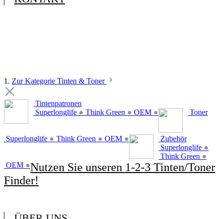
1.
Zur Kategorie Tinten & Toner
Tintenpatronen
Superlonglife
●
Think Green
●
OEM
●
Toner
Superlonglife
●
Think Green
●
OEM
●
Zubehör
Superlonglife
●
Think Green
●
OEM
●
Nutzen Sie unseren 1-2-3 Tinten/Toner
Finder!
ÜBER UNS