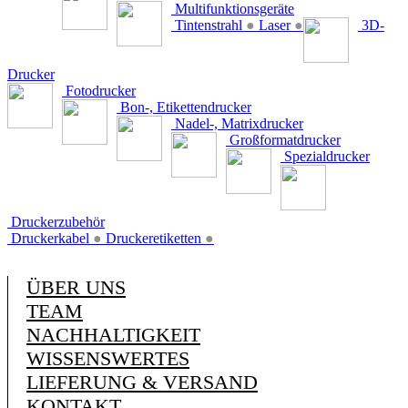
Multifunktionsgeräte
Tintenstrahl
●
Laser
●
3D-
Drucker
Fotodrucker
Bon-, Etikettendrucker
Nadel-, Matrixdrucker
Großformatdrucker
Spezialdrucker
Druckerzubehör
Druckerkabel
●
Druckeretiketten
●
ÜBER UNS
TEAM
NACHHALTIGKEIT
WISSENSWERTES
LIEFERUNG & VERSAND
KONTAKT