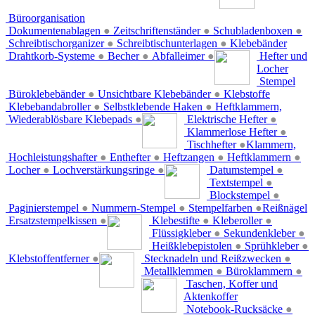
Büroorganisation
Dokumentenablagen
●
Zeitschriftenständer
●
Schubladenboxen
●
Schreibtischorganizer
●
Schreibtischunterlagen
●
Klebebänder
Drahtkorb-Systeme
●
Becher
●
Abfalleimer
●
Hefter und
Locher
Stempel
Büroklebebänder
●
Unsichtbare Klebebänder
●
Klebstoffe
Klebebandabroller
●
Selbstklebende Haken
●
Heftklammern,
Wiederablösbare Klebepads
●
Elektrische Hefter
●
Klammerlose Hefter
●
Tischhefter
●
Klammern,
Hochleistungshafter
●
Enthefter
●
Heftzangen
●
Heftklammern
●
Locher
●
Lochverstärkungsringe
●
Datumstempel
●
Textstempel
●
Blockstempel
●
Paginierstempel
●
Nummern-Stempel
●
Stempelfarben
●
Reißnägel
Ersatzstempelkissen
●
Klebestifte
●
Kleberoller
●
Flüssigkleber
●
Sekundenkleber
●
Heißklebepistolen
●
Sprühkleber
●
Klebstoffentferner
●
Stecknadeln und Reißzwecken
●
Metallklemmen
●
Büroklammern
●
Taschen, Koffer und
Aktenkoffer
Notebook-Rucksäcke
●