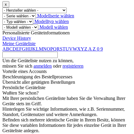
x
Modellserie wählen
Modelltyp wählen
Modell wählen
Personalisierte Geräteinformationen
Device History
Meine Geräteliste
A
B
C
D
E
F
G
H
I
J
K
L
M
N
O
P
Q
R
S
T
U
V
W
X
Y
Z
A
Z
0
9
Um die Geräteliste nutzen zu können,
müssen Sie sich
anmelden
oder
registrieren
Vorteile eines Accounts
Beschleunigung des Bestellprozesses
Übersicht aller getätigten Bestellungen
Persönliche Geräteliste
Wußten Sie schon?
Mit Ihrer persönlichen Geräteliste haben Sie die Verwaltung Ihrer
Geräte stets im Griff.
Hinterlegen Sie wichtige Informationen, wie z.B. Seriennummer,
Standort, Gerätenutzer und weitere Anmerkungen.
Befinden sich mehrere identische Geräte in Ihrem Besitz, können
Sie diese variablen Informationen für jedes einzelne Gerät in Ihrer
Geräteliste anlegen.