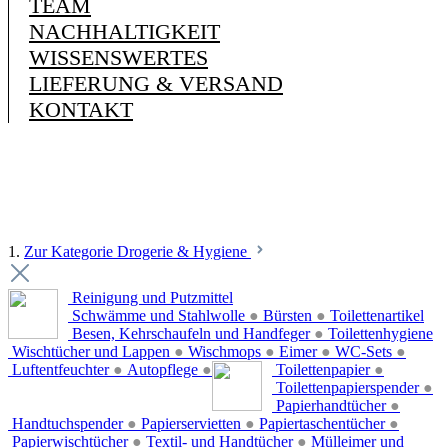
TEAM
NACHHALTIGKEIT
WISSENSWERTES
LIEFERUNG & VERSAND
KONTAKT
1.
Zur Kategorie Drogerie & Hygiene
Reinigung und Putzmittel
Schwämme und Stahlwolle
●
Bürsten
●
Toilettenartikel
Besen, Kehrschaufeln und Handfeger
●
Toilettenhygiene
Wischtücher und Lappen
●
Wischmops
●
Eimer
●
WC-Sets
●
Luftentfeuchter
●
Autopflege
●
Toilettenpapier
●
Toilettenpapierspender
●
Papierhandtücher
●
Handtuchspender
●
Papierservietten
●
Papiertaschentücher
●
Papierwischtücher
●
Textil- und Handtücher
●
Mülleimer und