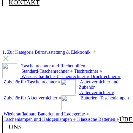
KONTAKT
1.
Zur Kategorie Büroausstattung & Elektronik
Taschenrechner und Rechenhilfen
Standard-Taschenrechner
●
Tischrechner
●
Wissenschaftliche Taschenrechner
●
Druckrechner
●
Zubehör für Taschenrechner
●
Aktenvernichter und
Zubehör
Aktenvernichter
●
Zubehör für Aktenvernichter
●
Batterien, Taschenlampen
Wiederaufladbare Batterien und Ladegeräte
●
ÜBE
Taschenlampen und Halogenlampen
●
Klassische Batterien
●
UNS