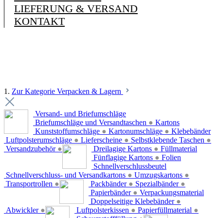
LIEFERUNG & VERSAND
KONTAKT
1.
Zur Kategorie Verpacken & Lagern
Versand- und Briefumschläge
Briefumschläge und Versandtaschen
●
Kartons
Kunststoffumschläge
●
Kartonumschläge
●
Klebebänder
Luftpolsterumschläge
●
Lieferscheine
●
Selbstklebende Taschen
●
Versandzubehör
●
Dreilagige Kartons
●
Füllmaterial
Fünflagige Kartons
●
Folien
Schnellverschlussbeutel
Schnellverschluss- und Versandkartons
●
Umzugskartons
●
Transportrollen
●
Packbänder
●
Spezialbänder
●
Papierbänder
●
Verpackungsmaterial
Doppelseitige Klebebänder
●
Abwickler
●
Luftpolsterkissen
●
Papierfüllmaterial
●