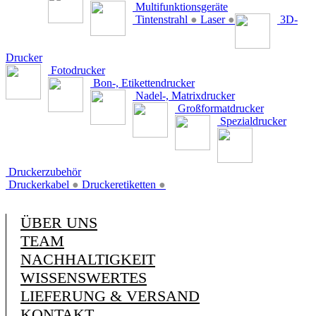
Multifunktionsgeräte
Tintenstrahl
●
Laser
●
3D-
Drucker
Fotodrucker
Bon-, Etikettendrucker
Nadel-, Matrixdrucker
Großformatdrucker
Spezialdrucker
Druckerzubehör
Druckerkabel
●
Druckeretiketten
●
ÜBER UNS
TEAM
NACHHALTIGKEIT
WISSENSWERTES
LIEFERUNG & VERSAND
KONTAKT