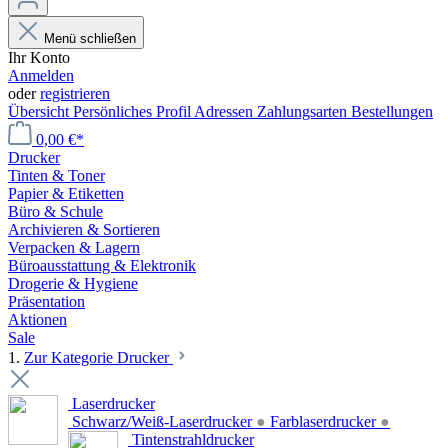
Menü schließen
Ihr Konto
Anmelden
oder
registrieren
Übersicht
Persönliches Profil
Adressen
Zahlungsarten
Bestellungen
0,00 €*
Drucker
Tinten & Toner
Papier & Etiketten
Büro & Schule
Archivieren & Sortieren
Verpacken & Lagern
Büroausstattung & Elektronik
Drogerie & Hygiene
Präsentation
Aktionen
Sale
1.
Zur Kategorie Drucker
Laserdrucker
Schwarz/Weiß-Laserdrucker
●
Farblaserdrucker
●
Tintenstrahldrucker