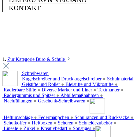
KONTAKT
1.
Zur Kategorie Büro & Schule
Schreibwaren
Kugelschreiber und Druckkugelschreiber
●
Schulmaterial
Gelstifte und Roller
●
Bleistifte und Mikrostifte
●
Radierbare Stifte
●
Diverse Marker und Liner
●
Textmarker
●
Radiergummis und Spitzer
●
Abhilfemaßnahmen
●
Nachfüllungen
●
Geschenk-Schreibwaren
●
Heftumschläge
●
Federmäppchen
●
Schulranzen und Rucksäcke
●
Schulkoffer
●
Heftboxen
●
Scheren
●
Schneidezubehör
●
Lineale
●
Zirkel
●
Kreativbedarf
●
Sonstiges
●