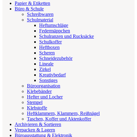
Papier & Etiketten
Büro & Schule
Schreibwaren
Schulmaterial
Heftumschläge
Federmäppchen
Schulranzen und Rucksäcke
Schulkoffer
Heftboxen
Scheren
Schneidezubehör
Lineale
Zirkel
Kreativbedarf
Sonstiges
Büroorganisation
Klebebänder
Hefter und Locher
Stempel
Klebstoffe
Heftklammern, Klammern, Reißnägel
Taschen, Koffer und Aktenkoffer
Archivieren & Sortieren
Verpacken & Lagern
Büroausstattung & Elektronik