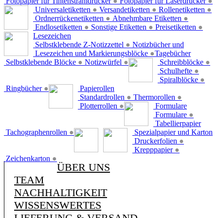
Fotopapier für Tintenstrahldrucker
●
Fotopapier für Laserdrucker
●
Universaletiketten
●
Versandetiketten
●
Rollenetiketten
●
Ordnerrückenetiketten
●
Abnehmbare Etiketten
●
Endlosetiketten
●
Sonstige Etiketten
●
Preisetiketten
●
Lesezeichen
Selbstklebende Z-Notizzettel
●
Notizbücher und
Lesezeichen und Markierungsblöcke
●
Tagebücher
Selbstklebende Blöcke
●
Notizwürfel
●
Schreibblöcke
●
Schulhefte
●
Spiralblöcke
●
Ringbücher
●
Papierollen
Standardrollen
●
Thermorollen
●
Plotterrollen
●
Formulare
Formulare
●
Tabellierpapier
Tachographenrollen
●
Spezialpapier und Karton
Druckerfolien
●
Krepppapier
●
Zeichenkarton
●
ÜBER UNS
TEAM
NACHHALTIGKEIT
WISSENSWERTES
LIEFERUNG & VERSAND