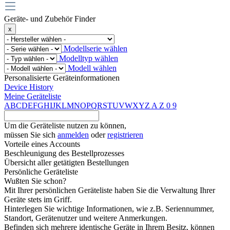
Geräte- und Zubehör Finder
x
Modellserie wählen
Modelltyp wählen
Modell wählen
Personalisierte Geräteinformationen
Device History
Meine Geräteliste
A
B
C
D
E
F
G
H
I
J
K
L
M
N
O
P
Q
R
S
T
U
V
W
X
Y
Z
A
Z
0
9
Um die Geräteliste nutzen zu können,
müssen Sie sich
anmelden
oder
registrieren
Vorteile eines Accounts
Beschleunigung des Bestellprozesses
Übersicht aller getätigten Bestellungen
Persönliche Geräteliste
Wußten Sie schon?
Mit Ihrer persönlichen Geräteliste haben Sie die Verwaltung Ihrer
Geräte stets im Griff.
Hinterlegen Sie wichtige Informationen, wie z.B. Seriennummer,
Standort, Gerätenutzer und weitere Anmerkungen.
Befinden sich mehrere identische Geräte in Ihrem Besitz, können