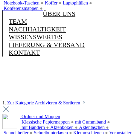
Notebook-Taschen
●
Koffer
●
Laptophüllen
●
Konferenzmappen
●
ÜBER UNS
TEAM
NACHHALTIGKEIT
WISSENSWERTES
LIEFERUNG & VERSAND
KONTAKT
1.
Zur Kategorie Archivieren & Sortieren
Ordner und Mappen
Klassische Papiermappen
●
mit Gummiband
●
mit Bändern
●
Aktenboxen
●
Aktentaschen
●
Schnellhefter
●
Schreibunterlagen
●
Klemmschienen
●
Veranstalter