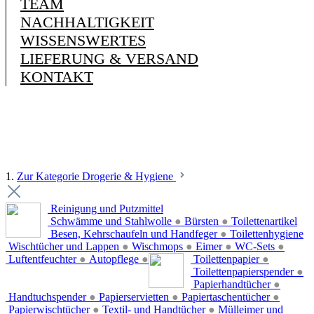
TEAM
NACHHALTIGKEIT
WISSENSWERTES
LIEFERUNG & VERSAND
KONTAKT
1.
Zur Kategorie Drogerie & Hygiene
Reinigung und Putzmittel
Schwämme und Stahlwolle
●
Bürsten
●
Toilettenartikel
Besen, Kehrschaufeln und Handfeger
●
Toilettenhygiene
Wischtücher und Lappen
●
Wischmops
●
Eimer
●
WC-Sets
●
Luftentfeuchter
●
Autopflege
●
Toilettenpapier
●
Toilettenpapierspender
●
Papierhandtücher
●
Handtuchspender
●
Papierservietten
●
Papiertaschentücher
●
Papierwischtücher
●
Textil- und Handtücher
●
Mülleimer und