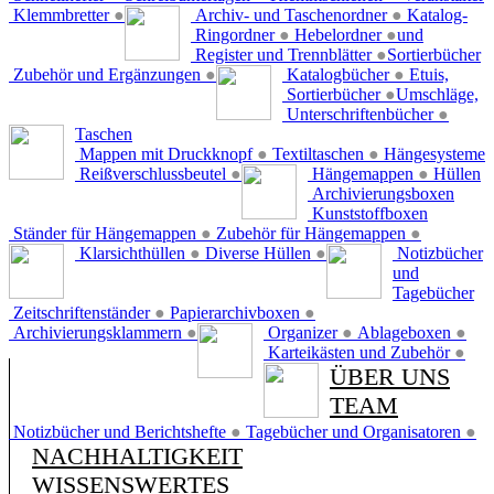
Klemmbretter
●
Archiv- und Taschenordner
●
Katalog-
Ringordner
●
Hebelordner
●
und
Register und Trennblätter
●
Sortierbücher
Zubehör und Ergänzungen
●
Katalogbücher
●
Etuis,
Sortierbücher
●
Umschläge,
Unterschriftenbücher
●
Taschen
Mappen mit Druckknopf
●
Textiltaschen
●
Hängesysteme
Reißverschlussbeutel
●
Hängemappen
●
Hüllen
Archivierungsboxen
Kunststoffboxen
Ständer für Hängemappen
●
Zubehör für Hängemappen
●
Klarsichthüllen
●
Diverse Hüllen
●
Notizbücher
und
Tagebücher
Zeitschriftenständer
●
Papierarchivboxen
●
Archivierungsklammern
●
Organizer
●
Ablageboxen
●
Karteikästen und Zubehör
●
ÜBER UNS
TEAM
Notizbücher und Berichtshefte
●
Tagebücher und Organisatoren
●
NACHHALTIGKEIT
WISSENSWERTES