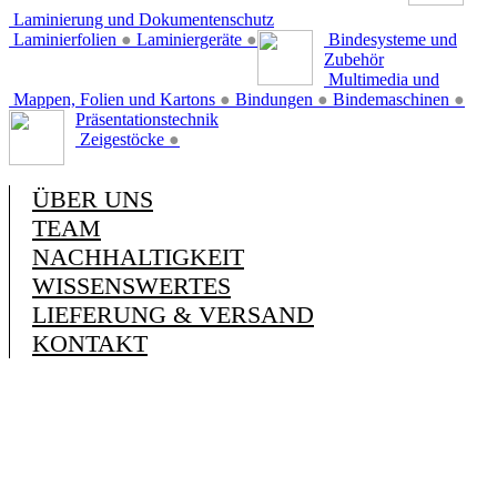
Laminierung und Dokumentenschutz
Laminierfolien
●
Laminiergeräte
●
Bindesysteme und
Zubehör
Multimedia und
Mappen, Folien und Kartons
●
Bindungen
●
Bindemaschinen
●
Präsentationstechnik
Zeigestöcke
●
ÜBER UNS
TEAM
NACHHALTIGKEIT
WISSENSWERTES
LIEFERUNG & VERSAND
KONTAKT