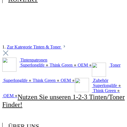
1.
Zur Kategorie Tinten & Toner
Tintenpatronen
Superlonglife
●
Think Green
●
OEM
●
Toner
Superlonglife
●
Think Green
●
OEM
●
Zubehör
Superlonglife
●
Think Green
●
OEM
●
Nutzen Sie unseren 1-2-3 Tinten/Toner
Finder!
ÜBER UNS