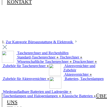
KONTAKT
1.
Zur Kategorie Büroausstattung & Elektronik
Taschenrechner und Rechenhilfen
Standard-Taschenrechner
●
Tischrechner
●
Wissenschaftliche Taschenrechner
●
Druckrechner
●
Zubehör für Taschenrechner
●
Aktenvernichter und
Zubehör
Aktenvernichter
●
Zubehör für Aktenvernichter
●
Batterien, Taschenlampen
Wiederaufladbare Batterien und Ladegeräte
●
ÜBE
Taschenlampen und Halogenlampen
●
Klassische Batterien
●
UNS