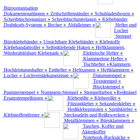
Büroorganisation
Dokumentenablagen
●
Zeitschriftenständer
●
Schubladenboxen
●
Schreibtischorganizer
●
Schreibtischunterlagen
●
Klebebänder
Drahtkorb-Systeme
●
Becher
●
Abfalleimer
●
Hefter und
Locher
Stempel
Büroklebebänder
●
Unsichtbare Klebebänder
●
Klebstoffe
Klebebandabroller
●
Selbstklebende Haken
●
Heftklammern,
Wiederablösbare Klebepads
●
Elektrische Hefter
●
Klammerlose Hefter
●
Tischhefter
●
Klammern,
Hochleistungshafter
●
Enthefter
●
Heftzangen
●
Heftklammern
●
Locher
●
Lochverstärkungsringe
●
Datumstempel
●
Textstempel
●
Blockstempel
●
Paginierstempel
●
Nummern-Stempel
●
Stempelfarben
●
Reißnägel
Ersatzstempelkissen
●
Klebestifte
●
Kleberoller
●
Flüssigkleber
●
Sekundenkleber
●
Heißklebepistolen
●
Sprühkleber
●
Klebstoffentferner
●
Stecknadeln und Reißzwecken
●
Metallklemmen
●
Büroklammern
●
Taschen, Koffer und
Aktenkoffer
Notebook-Rucksäcke
●