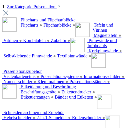
1.
Zur Kategorie Präsentation
Flipcharts und Flipchartblöcke
Flipcharts
●
Flipchartblöcke
●
Tafeln und
Vitrinen
Magnettafeln
●
Vitrinen
●
Kombitafeln
●
Zubehör
●
Pinnwände und
Infoboards
Korkpinnwände
●
Selbstklebende Pinnwände
●
Textilpinnwände
●
Präsentationszubehör
Visitenkartenetuis
●
Präsentationssysteme
●
Informationsschilder
●
Namensschilder
●
Klemmrahmen
●
Präsentationsständer
●
Etikettierung und Beschriftung
Beschriftungsgeräte
●
Etikettendrucker
●
Etikettierzangen
●
Bänder und Etiketten
●
Schneidemaschinen und Zubehör
Hebelschneider
●
2-in-1-Schneider
●
Rollenschneider
●