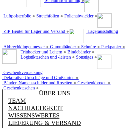
Schaumstofffüllung
●
Luftpolsterfolie
●
Stretchfolien
●
Folienabwickler
●
ZIP-Beutel für Lager und Versand
●
Lagerausstattung
Abbrechklingenmesser
●
Gummibänder
●
Schnüre
●
Packpapier
●
Tritthocker und Leitern
●
Bindebänder
●
Logistiktaschen und -leisten
●
Sonstiges
●
Geschenkverpackung
Dekorative Umschläge und Grußkarten
●
Bänder, Namensschilder und Rosetten
●
Geschenkboxen
●
Geschenktaschen
●
ÜBER UNS
TEAM
NACHHALTIGKEIT
WISSENSWERTES
LIEFERUNG & VERSAND