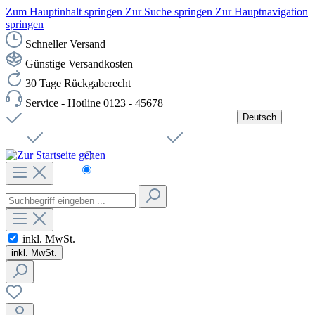
Zum Hauptinhalt springen
Zur Suche springen
Zur Hauptnavigation
springen
Schneller Versand
Günstige Versandkosten
30 Tage Rückgaberecht
Service - Hotline 0123 - 45678
Deutsch
Versandkostenfreie Lieferung ab 49,00€ Netto
Jobs
Sichere SSL-Verbindung
Schnelle Lieferung
Čeština
Helpdesk
Nachhaltigkeit
Deutsch
inkl. MwSt.
inkl. MwSt.