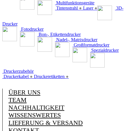
Multifunktionsgeräte
Tintenstrahl
●
Laser
●
3D-
Drucker
Fotodrucker
Bon-, Etikettendrucker
Nadel-, Matrixdrucker
Großformatdrucker
Spezialdrucker
Druckerzubehör
Druckerkabel
●
Druckeretiketten
●
ÜBER UNS
TEAM
NACHHALTIGKEIT
WISSENSWERTES
LIEFERUNG & VERSAND
KONTAKT