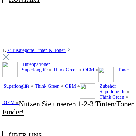
1.
Zur Kategorie Tinten & Toner
Tintenpatronen
Superlonglife
●
Think Green
●
OEM
●
Toner
Superlonglife
●
Think Green
●
OEM
●
Zubehör
Superlonglife
●
Think Green
●
OEM
●
Nutzen Sie unseren 1-2-3 Tinten/Toner
Finder!
ÜBER UNS