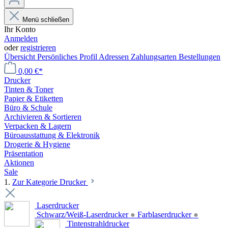
Menü schließen
Ihr Konto
Anmelden
oder
registrieren
Übersicht
Persönliches Profil
Adressen
Zahlungsarten
Bestellungen
0,00 €*
Drucker
Tinten & Toner
Papier & Etiketten
Büro & Schule
Archivieren & Sortieren
Verpacken & Lagern
Büroausstattung & Elektronik
Drogerie & Hygiene
Präsentation
Aktionen
Sale
1.
Zur Kategorie Drucker
Laserdrucker
Schwarz/Weiß-Laserdrucker
●
Farblaserdrucker
●
Tintenstrahldrucker