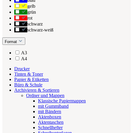
blau
gelb
grün
rot
schwarz
schwarz-weiß
Format
A3
A4
Drucker
Tinten & Toner
Papier & Etiketten
Büro & Schule
Archivieren & Sortieren
Ordner und Mappen
Klassische Papiermappen
mit Gummiband
mit Bändern
Aktenboxen
Aktentaschen
Schnellhefter
Schreibunterlagen