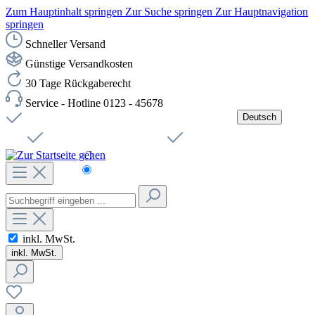
Zum Hauptinhalt springen
Zur Suche springen
Zur Hauptnavigation
springen
Schneller Versand
Günstige Versandkosten
30 Tage Rückgaberecht
Service - Hotline 0123 - 45678
Deutsch
Versandkostenfreie Lieferung ab 49,00€ Netto
Jobs
Sichere SSL-Verbindung
Schnelle Lieferung
Čeština
Helpdesk
Nachhaltigkeit
Deutsch
inkl. MwSt.
inkl. MwSt.