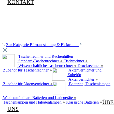
KONTAKT
1.
Zur Kategorie Büroausstattung & Elektronik
Taschenrechner und Rechenhilfen
Standard-Taschenrechner
●
Tischrechner
●
Wissenschaftliche Taschenrechner
●
Druckrechner
●
Zubehör für Taschenrechner
●
Aktenvernichter und
Zubehör
Aktenvernichter
●
Zubehör für Aktenvernichter
●
Batterien, Taschenlampen
Wiederaufladbare Batterien und Ladegeräte
●
ÜBE
Taschenlampen und Halogenlampen
●
Klassische Batterien
●
UNS