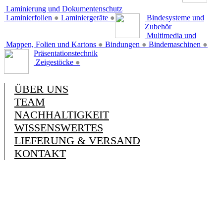
Laminierung und Dokumentenschutz
Laminierfolien
●
Laminiergeräte
●
Bindesysteme und
Zubehör
Multimedia und
Mappen, Folien und Kartons
●
Bindungen
●
Bindemaschinen
●
Präsentationstechnik
Zeigestöcke
●
ÜBER UNS
TEAM
NACHHALTIGKEIT
WISSENSWERTES
LIEFERUNG & VERSAND
KONTAKT