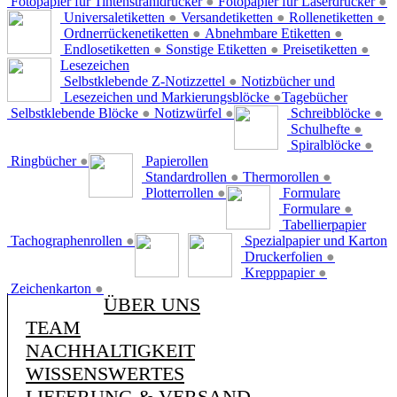
Fotopapier für Tintenstrahldrucker
●
Fotopapier für Laserdrucker
●
Universaletiketten
●
Versandetiketten
●
Rollenetiketten
●
Ordnerrückenetiketten
●
Abnehmbare Etiketten
●
Endlosetiketten
●
Sonstige Etiketten
●
Preisetiketten
●
Lesezeichen
Selbstklebende Z-Notizzettel
●
Notizbücher und
Lesezeichen und Markierungsblöcke
●
Tagebücher
Selbstklebende Blöcke
●
Notizwürfel
●
Schreibblöcke
●
Schulhefte
●
Spiralblöcke
●
Ringbücher
●
Papierollen
Standardrollen
●
Thermorollen
●
Plotterrollen
●
Formulare
Formulare
●
Tabellierpapier
Tachographenrollen
●
Spezialpapier und Karton
Druckerfolien
●
Krepppapier
●
Zeichenkarton
●
ÜBER UNS
TEAM
NACHHALTIGKEIT
WISSENSWERTES
LIEFERUNG & VERSAND