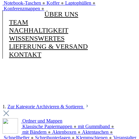
Notebook-Taschen
●
Koffer
●
Laptophüllen
●
Konferenzmappen
●
ÜBER UNS
TEAM
NACHHALTIGKEIT
WISSENSWERTES
LIEFERUNG & VERSAND
KONTAKT
1.
Zur Kategorie Archivieren & Sortieren
Ordner und Mappen
Klassische Papiermappen
●
mit Gummiband
●
mit Bändern
●
Aktenboxen
●
Aktentaschen
●
Schnellhefter
●
Schreibunterlagen
●
Klemmschienen
●
Veranstalter