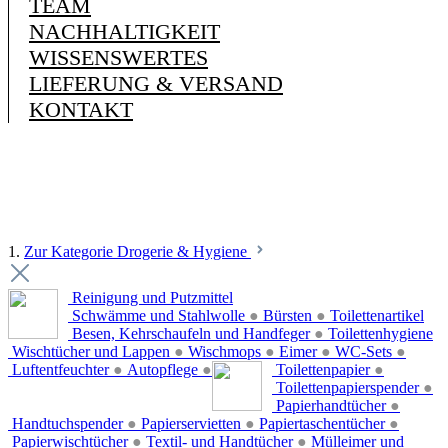
TEAM
NACHHALTIGKEIT
WISSENSWERTES
LIEFERUNG & VERSAND
KONTAKT
1.
Zur Kategorie Drogerie & Hygiene
Reinigung und Putzmittel
Schwämme und Stahlwolle
●
Bürsten
●
Toilettenartikel
Besen, Kehrschaufeln und Handfeger
●
Toilettenhygiene
Wischtücher und Lappen
●
Wischmops
●
Eimer
●
WC-Sets
●
Luftentfeuchter
●
Autopflege
●
Toilettenpapier
●
Toilettenpapierspender
●
Papierhandtücher
●
Handtuchspender
●
Papierservietten
●
Papiertaschentücher
●
Papierwischtücher
●
Textil- und Handtücher
●
Mülleimer und