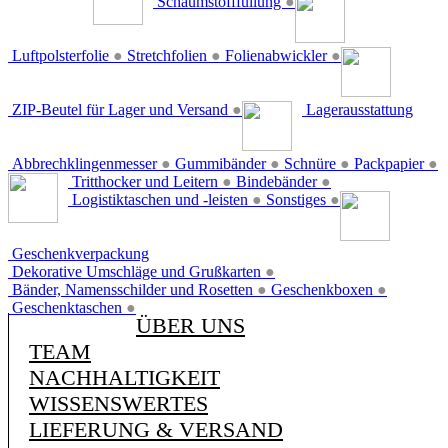
Schaumstofffüllung
●
Luftpolsterfolie
●
Stretchfolien
●
Folienabwickler
●
ZIP-Beutel für Lager und Versand
●
Lagerausstattung
Abbrechklingenmesser
●
Gummibänder
●
Schnüre
●
Packpapier
●
Tritthocker und Leitern
●
Bindebänder
●
Logistiktaschen und -leisten
●
Sonstiges
●
Geschenkverpackung
Dekorative Umschläge und Grußkarten
●
Bänder, Namensschilder und Rosetten
●
Geschenkboxen
●
Geschenktaschen
●
ÜBER UNS
TEAM
NACHHALTIGKEIT
WISSENSWERTES
LIEFERUNG & VERSAND