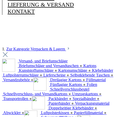
LIEFERUNG & VERSAND
KONTAKT
1.
Zur Kategorie Verpacken & Lagern
Versand- und Briefumschläge
Briefumschläge und Versandtaschen
●
Kartons
Kunststoffumschläge
●
Kartonumschläge
●
Klebebänder
Luftpolsterumschläge
●
Lieferscheine
●
Selbstklebende Taschen
●
Versandzubehör
●
Dreilagige Kartons
●
Füllmaterial
Fünflagige Kartons
●
Folien
Schnellverschlussbeutel
Schnellverschluss- und Versandkartons
●
Umzugskartons
●
Transportrollen
●
Packbänder
●
Spezialbänder
●
Papierbänder
●
Verpackungsmaterial
Doppelseitige Klebebänder
●
Abwickler
●
Luftpolsterkissen
●
Papierfüllmaterial
●