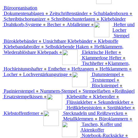
Büroorganisation
Dokumentenablagen
●
Zeitschriftenständer
●
Schubladenboxen
●
Schreibtischorganizer
●
Schreibtischunterlagen
●
Klebebänder
Drahtkorb-Systeme
●
Becher
●
Abfalleimer
●
Hefter und
Locher
Stempel
Büroklebebänder
●
Unsichtbare Klebebänder
●
Klebstoffe
Klebebandabroller
●
Selbstklebende Haken
●
Heftklammern,
Wiederablösbare Klebepads
●
Elektrische Hefter
●
Klammerlose Hefter
●
Tischhefter
●
Klammern,
Hochleistungshafter
●
Enthefter
●
Heftzangen
●
Heftklammern
●
Locher
●
Lochverstärkungsringe
●
Datumstempel
●
Textstempel
●
Blockstempel
●
Paginierstempel
●
Nummern-Stempel
●
Stempelfarben
●
Reißnägel
Ersatzstempelkissen
●
Klebestifte
●
Kleberoller
●
Flüssigkleber
●
Sekundenkleber
●
Heißklebepistolen
●
Sprühkleber
●
Klebstoffentferner
●
Stecknadeln und Reißzwecken
●
Metallklemmen
●
Büroklammern
●
Taschen, Koffer und
Aktenkoffer
Notebook-Rucksäcke
●