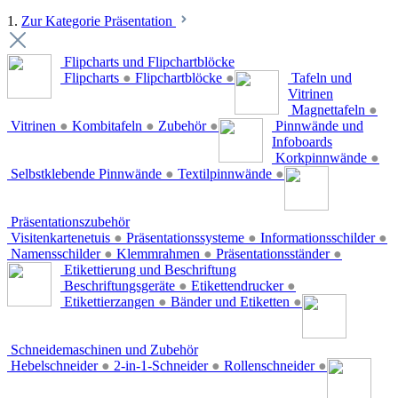
1.
Zur Kategorie Präsentation
Flipcharts und Flipchartblöcke
Flipcharts
●
Flipchartblöcke
●
Tafeln und
Vitrinen
Magnettafeln
●
Vitrinen
●
Kombitafeln
●
Zubehör
●
Pinnwände und
Infoboards
Korkpinnwände
●
Selbstklebende Pinnwände
●
Textilpinnwände
●
Präsentationszubehör
Visitenkartenetuis
●
Präsentationssysteme
●
Informationsschilder
●
Namensschilder
●
Klemmrahmen
●
Präsentationsständer
●
Etikettierung und Beschriftung
Beschriftungsgeräte
●
Etikettendrucker
●
Etikettierzangen
●
Bänder und Etiketten
●
Schneidemaschinen und Zubehör
Hebelschneider
●
2-in-1-Schneider
●
Rollenschneider
●