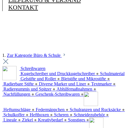
KONTAKT
1.
Zur Kategorie Büro & Schule
Schreibwaren
Kugelschreiber und Druckkugelschreiber
●
Schulmaterial
Gelstifte und Roller
●
Bleistifte und Mikrostifte
●
Radierbare Stifte
●
Diverse Marker und Liner
●
Textmarker
●
Radiergummis und Spitzer
●
Abhilfemaßnahmen
●
Nachfüllungen
●
Geschenk-Schreibwaren
●
Heftumschläge
●
Federmäppchen
●
Schulranzen und Rucksäcke
●
Schulkoffer
●
Heftboxen
●
Scheren
●
Schneidezubehör
●
Lineale
●
Zirkel
●
Kreativbedarf
●
Sonstiges
●