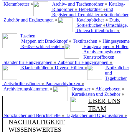
Klemmbretter
●
Archiv- und Taschenordner
●
Katalog-
Ringordner
●
Hebelordner
●
und
Register und Trennblätter
●
Sortierbücher
Zubehör und Ergänzungen
●
Katalogbücher
●
Etuis,
Sortierbücher
●
Umschläge,
Unterschriftenbücher
●
Taschen
Mappen mit Druckknopf
●
Textiltaschen
●
Hängesysteme
Reißverschlussbeutel
●
Hängemappen
●
Hüllen
Archivierungsboxen
Kunststoffboxen
Ständer für Hängemappen
●
Zubehör für Hängemappen
●
Klarsichthüllen
●
Diverse Hüllen
●
Notizbücher
und
Tagebücher
Zeitschriftenständer
●
Papierarchivboxen
●
Archivierungsklammern
●
Organizer
●
Ablageboxen
●
Karteikästen und Zubehör
●
ÜBER UNS
TEAM
Notizbücher und Berichtshefte
●
Tagebücher und Organisatoren
●
NACHHALTIGKEIT
WISSENSWERTES