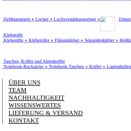
Heftklammern
●
Locher
●
Lochverstärkungsringe
●
Datum
Klebstoffe
Klebestifte
●
Kleberoller
●
Flüssigkleber
●
Sekundenkleber
●
Heißk
Taschen, Koffer und Aktenkoffer
Notebook-Rucksäcke
●
Notebook-Taschen
●
Koffer
●
Laptophülle
ÜBER UNS
TEAM
NACHHALTIGKEIT
WISSENSWERTES
LIEFERUNG & VERSAND
KONTAKT