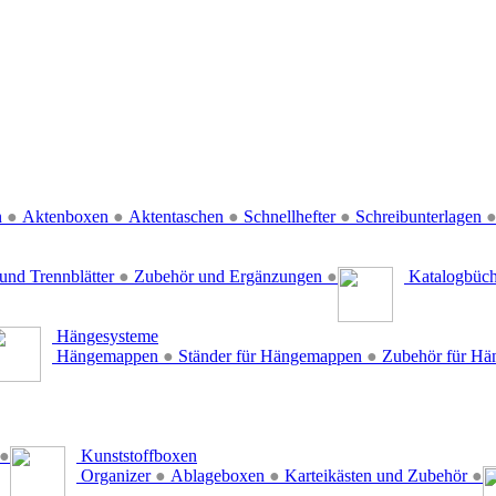
n
●
Aktenboxen
●
Aktentaschen
●
Schnellhefter
●
Schreibunterlagen
und Trennblätter
●
Zubehör und Ergänzungen
●
Katalogbüc
Hängesysteme
Hängemappen
●
Ständer für Hängemappen
●
Zubehör für H
●
Kunststoffboxen
Organizer
●
Ablageboxen
●
Karteikästen und Zubehör
●