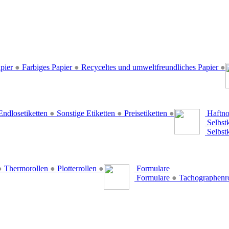
pier
●
Farbiges Papier
●
Recyceltes und umweltfreundliches Papier
●
ndlosetiketten
●
Sonstige Etiketten
●
Preisetiketten
●
Haftno
Selbst
Selbst
●
Thermorollen
●
Plotterrollen
●
Formulare
Formulare
●
Tachographenr