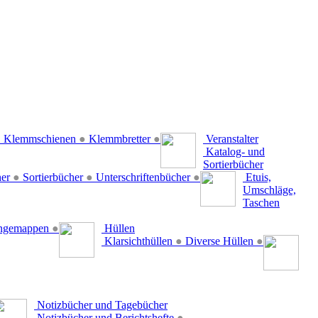
●
Klemmschienen
●
Klemmbretter
●
Veranstalter
Katalog- und
Sortierbücher
her
●
Sortierbücher
●
Unterschriftenbücher
●
Etuis,
Umschläge,
Taschen
ängemappen
●
Hüllen
Klarsichthüllen
●
Diverse Hüllen
●
Notizbücher und Tagebücher
Notizbücher und Berichtshefte
●