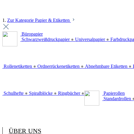
1.
Zur Kategorie Papier & Etiketten
Büropapier
Schwarzweißdruckpapier
●
Universalpapier
●
Farbdruckpa
Rollenetiketten
●
Ordnerrückenetiketten
●
Abnehmbare Etiketten
●
E
Schulhefte
●
Spiralblöcke
●
Ringbücher
●
Papierollen
Standardrollen
ÜBER UNS