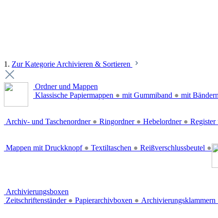
1.
Zur Kategorie Archivieren & Sortieren
Ordner und Mappen
Klassische Papiermappen
●
mit Gummiband
●
mit Bänder
Archiv- und Taschenordner
●
Ringordner
●
Hebelordner
●
Register 
Mappen mit Druckknopf
●
Textiltaschen
●
Reißverschlussbeutel
●
Archivierungsboxen
Zeitschriftenständer
●
Papierarchivboxen
●
Archivierungsklammern