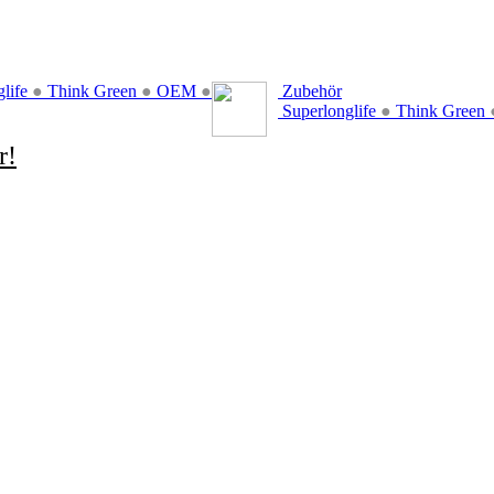
glife
●
Think Green
●
OEM
●
Zubehör
Superlonglife
●
Think Green
r!