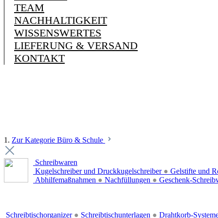
TEAM
NACHHALTIGKEIT
WISSENSWERTES
LIEFERUNG & VERSAND
KONTAKT
1.
Zur Kategorie Büro & Schule
Schreibwaren
Kugelschreiber und Druckkugelschreiber
●
Gelstifte und R
Abhilfemaßnahmen
●
Nachfüllungen
●
Geschenk-Schreib
Schreibtischorganizer
●
Schreibtischunterlagen
●
Drahtkorb-System