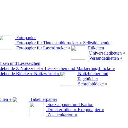
Fotopapier
Fotopapier für Tintenstrahldrucker
●
Selbstklebende
Fotopapier für Laserdrucker
●
Etiketten
Universaletiketten
●
Versandetiketten
●
tizen und Lesezeichen
klebende Z-Notizzettel
●
Lesezeichen und Markierungsblöcke
●
klebende Blöcke
●
Notizwürfel
●
Notizbücher und
Tagebücher
Schreibblöcke
●
ollen
●
Tabellierpapier
Spezialpapier und Karton
Druckerfolien
●
Krepppapier
●
Zeichenkarton
●