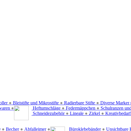
oller
●
Bleistifte und Mikrostifte
●
Radierbare Stifte
●
Diverse Marker 
waren
●
Heftumschläge
●
Federmäppchen
●
Schulranzen un
Schneidezubehör
●
Lineale
●
Zirkel
●
Kreativbedar
e
●
Becher
●
Abfalleimer
●
Büroklebebänder
●
Unsichtbare 