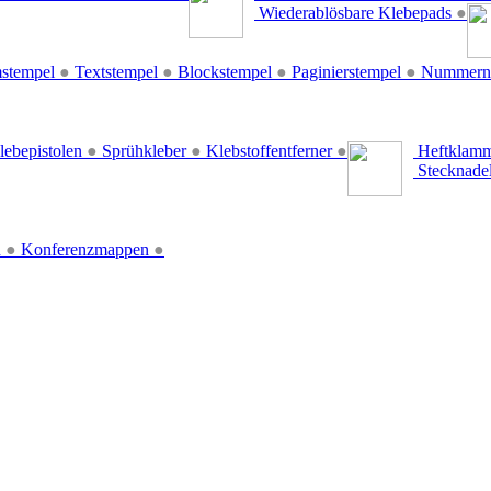
Wiederablösbare Klebepads
●
stempel
●
Textstempel
●
Blockstempel
●
Paginierstempel
●
Nummern
lebepistolen
●
Sprühkleber
●
Klebstoffentferner
●
Heftklamm
Stecknade
n
●
Konferenzmappen
●