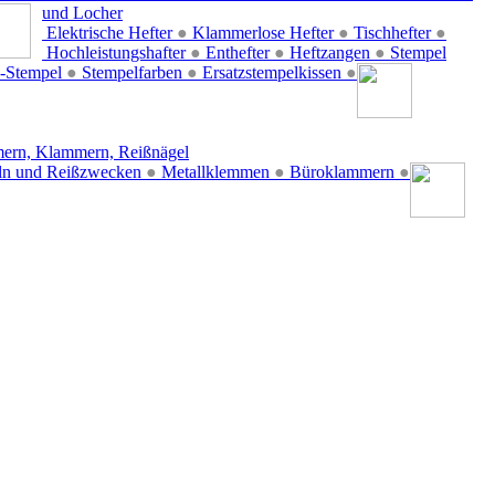
und Locher
Elektrische Hefter
●
Klammerlose Hefter
●
Tischhefter
●
Hochleistungshafter
●
Enthefter
●
Heftzangen
●
Stempel
-Stempel
●
Stempelfarben
●
Ersatzstempelkissen
●
ern, Klammern, Reißnägel
ln und Reißzwecken
●
Metallklemmen
●
Büroklammern
●