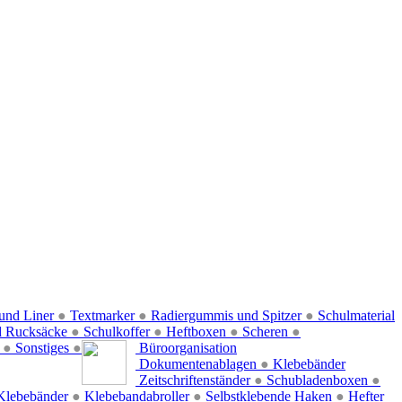
und Liner
●
Textmarker
●
Radiergummis und Spitzer
●
Schulmaterial
d Rucksäcke
●
Schulkoffer
●
Heftboxen
●
Scheren
●
f
●
Sonstiges
●
Büroorganisation
Dokumentenablagen
●
Klebebänder
Zeitschriftenständer
●
Schubladenboxen
●
Klebebänder
●
Klebebandabroller
●
Selbstklebende Haken
●
Hefter