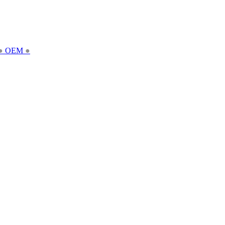
●
OEM
●