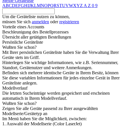
Meine Geräteliste
A
B
C
D
E
F
G
H
I
J
K
L
M
N
O
P
Q
R
S
T
U
V
W
X
Y
Z
A
Z
0
9
Um die Geräteliste nutzen zu können,
müssen Sie sich
anmelden
oder
registrieren
Vorteile eines Accounts
Beschleunigung des Bestellprozesses
Übersicht aller getätigten Bestellungen
Persönliche Geräteliste
Wußten Sie schon?
Mit Ihrer persönlichen Geräteliste haben Sie die Verwaltung Ihrer
Geräte stets im Griff.
Hinterlegen Sie wichtige Informationen, wie z.B. Seriennummer,
Standort, Gerätenutzer und weitere Anmerkungen.
Befinden sich mehrere identische Geräte in Ihrem Besitz, können
Sie diese variablen Informationen für jedes einzelne Gerät in Ihrer
Geräteliste anlegen.
Modellverlauf
Die letzten Sucheinträge werden gespeichert und erscheinen
automatisch in Ihrem Modellverlauf.
Wußten Sie schon?
Zeigen Sie alle Geräte passend zu Ihrer ausgewählten
Modellserie/Gerätetyp an
Im Menü haben Sie die Möglichkeit, zwischen:
1. Auswahl der Modellserie (Color LaserJet)