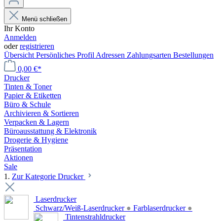
Menü schließen
Ihr Konto
Anmelden
oder
registrieren
Übersicht
Persönliches Profil
Adressen
Zahlungsarten
Bestellungen
0,00 €*
Drucker
Tinten & Toner
Papier & Etiketten
Büro & Schule
Archivieren & Sortieren
Verpacken & Lagern
Büroausstattung & Elektronik
Drogerie & Hygiene
Präsentation
Aktionen
Sale
1.
Zur Kategorie Drucker
Laserdrucker
Schwarz/Weiß-Laserdrucker
●
Farblaserdrucker
●
Tintenstrahldrucker