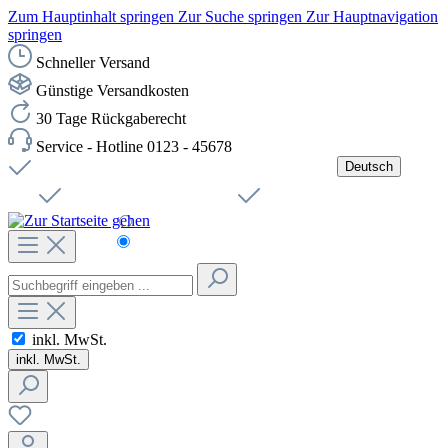
Zum Hauptinhalt springen
Zur Suche springen
Zur Hauptnavigation
springen
Schneller Versand
Günstige Versandkosten
30 Tage Rückgaberecht
Service - Hotline 0123 - 45678
Deutsch
Versandkostenfreie Lieferung ab 49,00€ Netto
Jobs
Sichere SSL-Verbindung
Schnelle Lieferung
Čeština
Helpdesk
Nachhaltigkeit
Deutsch
inkl. MwSt.
inkl. MwSt.