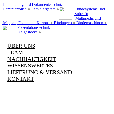
Laminierung und Dokumentenschutz
Laminierfolien
●
Laminiergeräte
●
Bindesysteme und
Zubehör
Multimedia und
Mappen, Folien und Kartons
●
Bindungen
●
Bindemaschinen
●
Präsentationstechnik
Zeigestöcke
●
ÜBER UNS
TEAM
NACHHALTIGKEIT
WISSENSWERTES
LIEFERUNG & VERSAND
KONTAKT