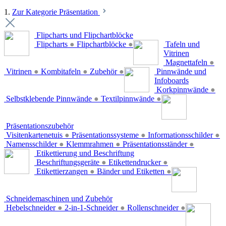
1.
Zur Kategorie Präsentation
Flipcharts und Flipchartblöcke
Flipcharts
●
Flipchartblöcke
●
Tafeln und
Vitrinen
Magnettafeln
●
Vitrinen
●
Kombitafeln
●
Zubehör
●
Pinnwände und
Infoboards
Korkpinnwände
●
Selbstklebende Pinnwände
●
Textilpinnwände
●
Präsentationszubehör
Visitenkartenetuis
●
Präsentationssysteme
●
Informationsschilder
●
Namensschilder
●
Klemmrahmen
●
Präsentationsständer
●
Etikettierung und Beschriftung
Beschriftungsgeräte
●
Etikettendrucker
●
Etikettierzangen
●
Bänder und Etiketten
●
Schneidemaschinen und Zubehör
Hebelschneider
●
2-in-1-Schneider
●
Rollenschneider
●