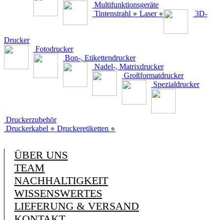
Multifunktionsgeräte
Tintenstrahl
●
Laser
●
3D-
Drucker
Fotodrucker
Bon-, Etikettendrucker
Nadel-, Matrixdrucker
Großformatdrucker
Spezialdrucker
Druckerzubehör
Druckerkabel
●
Druckeretiketten
●
ÜBER UNS
TEAM
NACHHALTIGKEIT
WISSENSWERTES
LIEFERUNG & VERSAND
KONTAKT