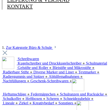
KONTAKT
1.
Zur Kategorie Büro & Schule
Schreibwaren
Kugelschreiber und Druckkugelschreiber
●
Schulmaterial
Gelstifte und Roller
●
Bleistifte und Mikrostifte
●
Radierbare Stifte
●
Diverse Marker und Liner
●
Textmarker
●
Radiergummis und Spitzer
●
Abhilfemaßnahmen
●
Nachfüllungen
●
Geschenk-Schreibwaren
●
Heftumschläge
●
Federmäppchen
●
Schulranzen und Rucksäcke
●
Schulkoffer
●
Heftboxen
●
Scheren
●
Schneidezubehör
●
Lineale
●
Zirkel
●
Kreativbedarf
●
Sonstiges
●