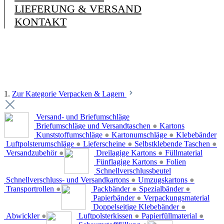
LIEFERUNG & VERSAND
KONTAKT
1.
Zur Kategorie Verpacken & Lagern
Versand- und Briefumschläge
Briefumschläge und Versandtaschen
●
Kartons
Kunststoffumschläge
●
Kartonumschläge
●
Klebebänder
Luftpolsterumschläge
●
Lieferscheine
●
Selbstklebende Taschen
●
Versandzubehör
●
Dreilagige Kartons
●
Füllmaterial
Fünflagige Kartons
●
Folien
Schnellverschlussbeutel
Schnellverschluss- und Versandkartons
●
Umzugskartons
●
Transportrollen
●
Packbänder
●
Spezialbänder
●
Papierbänder
●
Verpackungsmaterial
Doppelseitige Klebebänder
●
Abwickler
●
Luftpolsterkissen
●
Papierfüllmaterial
●