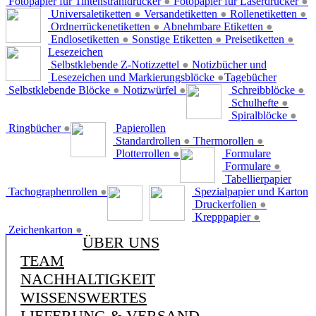
Fotopapier für Tintenstrahldrucker
●
Fotopapier für Laserdrucker
●
Universaletiketten
●
Versandetiketten
●
Rollenetiketten
●
Ordnerrückenetiketten
●
Abnehmbare Etiketten
●
Endlosetiketten
●
Sonstige Etiketten
●
Preisetiketten
●
Lesezeichen
Selbstklebende Z-Notizzettel
●
Notizbücher und
Lesezeichen und Markierungsblöcke
●
Tagebücher
Selbstklebende Blöcke
●
Notizwürfel
●
Schreibblöcke
●
Schulhefte
●
Spiralblöcke
●
Ringbücher
●
Papierollen
Standardrollen
●
Thermorollen
●
Plotterrollen
●
Formulare
Formulare
●
Tabellierpapier
Tachographenrollen
●
Spezialpapier und Karton
Druckerfolien
●
Krepppapier
●
Zeichenkarton
●
ÜBER UNS
TEAM
NACHHALTIGKEIT
WISSENSWERTES
LIEFERUNG & VERSAND