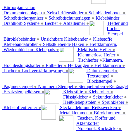
Büroorganisation
Dokumentenablagen
●
Zeitschriftenständer
●
Schubladenboxen
●
Schreibtischorganizer
●
Schreibtischunterlagen
●
Klebebänder
Drahtkorb-Systeme
●
Becher
●
Abfalleimer
●
Hefter und
Locher
Stempel
Büroklebebänder
●
Unsichtbare Klebebänder
●
Klebstoffe
Klebebandabroller
●
Selbstklebende Haken
●
Heftklammern,
Wiederablösbare Klebepads
●
Elektrische Hefter
●
Klammerlose Hefter
●
Tischhefter
●
Klammern,
Hochleistungshafter
●
Enthefter
●
Heftzangen
●
Heftklammern
●
Locher
●
Lochverstärkungsringe
●
Datumstempel
●
Textstempel
●
Blockstempel
●
Paginierstempel
●
Nummern-Stempel
●
Stempelfarben
●
Reißnägel
Ersatzstempelkissen
●
Klebestifte
●
Kleberoller
●
Flüssigkleber
●
Sekundenkleber
●
Heißklebepistolen
●
Sprühkleber
●
Klebstoffentferner
●
Stecknadeln und Reißzwecken
●
Metallklemmen
●
Büroklammern
●
Taschen, Koffer und
Aktenkoffer
Notebook-Rucksäcke
●