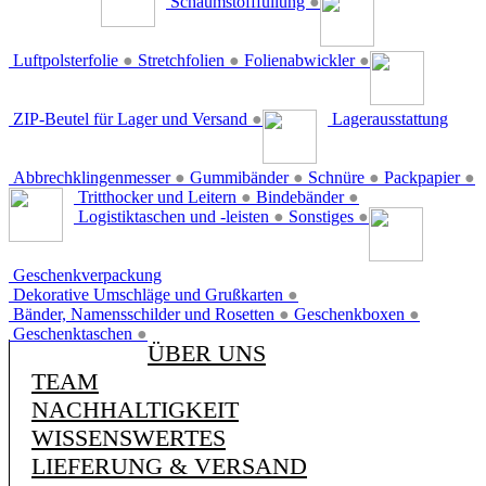
Schaumstofffüllung
●
Luftpolsterfolie
●
Stretchfolien
●
Folienabwickler
●
ZIP-Beutel für Lager und Versand
●
Lagerausstattung
Abbrechklingenmesser
●
Gummibänder
●
Schnüre
●
Packpapier
●
Tritthocker und Leitern
●
Bindebänder
●
Logistiktaschen und -leisten
●
Sonstiges
●
Geschenkverpackung
Dekorative Umschläge und Grußkarten
●
Bänder, Namensschilder und Rosetten
●
Geschenkboxen
●
Geschenktaschen
●
ÜBER UNS
TEAM
NACHHALTIGKEIT
WISSENSWERTES
LIEFERUNG & VERSAND