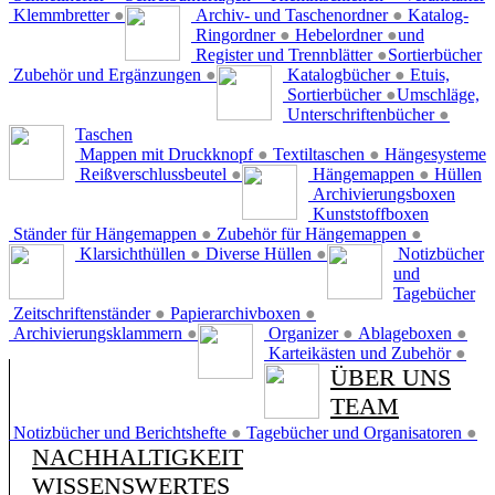
Klemmbretter
●
Archiv- und Taschenordner
●
Katalog-
Ringordner
●
Hebelordner
●
und
Register und Trennblätter
●
Sortierbücher
Zubehör und Ergänzungen
●
Katalogbücher
●
Etuis,
Sortierbücher
●
Umschläge,
Unterschriftenbücher
●
Taschen
Mappen mit Druckknopf
●
Textiltaschen
●
Hängesysteme
Reißverschlussbeutel
●
Hängemappen
●
Hüllen
Archivierungsboxen
Kunststoffboxen
Ständer für Hängemappen
●
Zubehör für Hängemappen
●
Klarsichthüllen
●
Diverse Hüllen
●
Notizbücher
und
Tagebücher
Zeitschriftenständer
●
Papierarchivboxen
●
Archivierungsklammern
●
Organizer
●
Ablageboxen
●
Karteikästen und Zubehör
●
ÜBER UNS
TEAM
Notizbücher und Berichtshefte
●
Tagebücher und Organisatoren
●
NACHHALTIGKEIT
WISSENSWERTES