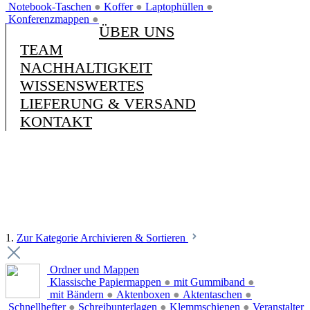
Notebook-Taschen
●
Koffer
●
Laptophüllen
●
Konferenzmappen
●
ÜBER UNS
TEAM
NACHHALTIGKEIT
WISSENSWERTES
LIEFERUNG & VERSAND
KONTAKT
1.
Zur Kategorie Archivieren & Sortieren
Ordner und Mappen
Klassische Papiermappen
●
mit Gummiband
●
mit Bändern
●
Aktenboxen
●
Aktentaschen
●
Schnellhefter
●
Schreibunterlagen
●
Klemmschienen
●
Veranstalter