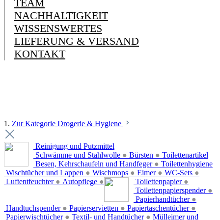
TEAM
NACHHALTIGKEIT
WISSENSWERTES
LIEFERUNG & VERSAND
KONTAKT
1.
Zur Kategorie Drogerie & Hygiene
Reinigung und Putzmittel
Schwämme und Stahlwolle
●
Bürsten
●
Toilettenartikel
Besen, Kehrschaufeln und Handfeger
●
Toilettenhygiene
Wischtücher und Lappen
●
Wischmops
●
Eimer
●
WC-Sets
●
Luftentfeuchter
●
Autopflege
●
Toilettenpapier
●
Toilettenpapierspender
●
Papierhandtücher
●
Handtuchspender
●
Papierservietten
●
Papiertaschentücher
●
Papierwischtücher
●
Textil- und Handtücher
●
Mülleimer und