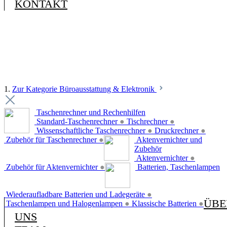
KONTAKT
1.
Zur Kategorie Büroausstattung & Elektronik
Taschenrechner und Rechenhilfen
Standard-Taschenrechner
●
Tischrechner
●
Wissenschaftliche Taschenrechner
●
Druckrechner
●
Zubehör für Taschenrechner
●
Aktenvernichter und
Zubehör
Aktenvernichter
●
Zubehör für Aktenvernichter
●
Batterien, Taschenlampen
Wiederaufladbare Batterien und Ladegeräte
●
ÜBE
Taschenlampen und Halogenlampen
●
Klassische Batterien
●
UNS