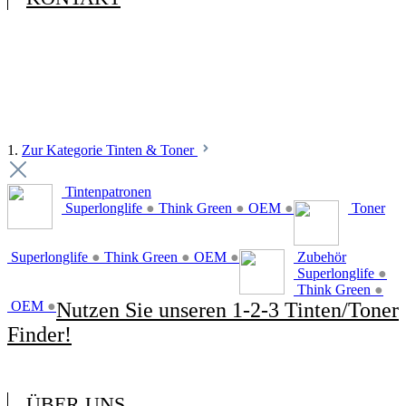
1.
Zur Kategorie Tinten & Toner
Tintenpatronen
Superlonglife
●
Think Green
●
OEM
●
Toner
Superlonglife
●
Think Green
●
OEM
●
Zubehör
Superlonglife
●
Think Green
●
OEM
●
Nutzen Sie unseren 1-2-3 Tinten/Toner
Finder!
ÜBER UNS