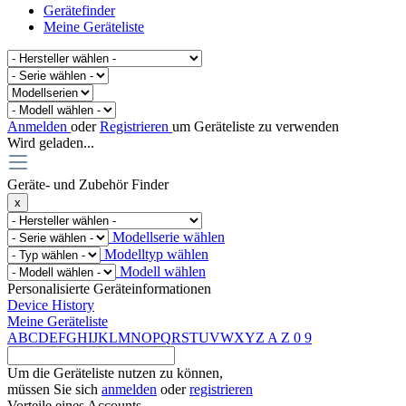
Gerätefinder
Meine Geräteliste
Anmelden
oder
Registrieren
um Geräteliste zu verwenden
Wird geladen...
Geräte- und Zubehör Finder
x
Modellserie wählen
Modelltyp wählen
Modell wählen
Personalisierte Geräteinformationen
Device History
Meine Geräteliste
A
B
C
D
E
F
G
H
I
J
K
L
M
N
O
P
Q
R
S
T
U
V
W
X
Y
Z
A
Z
0
9
Um die Geräteliste nutzen zu können,
müssen Sie sich
anmelden
oder
registrieren
Vorteile eines Accounts