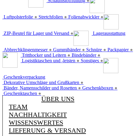
Schaumstofffüllung
●
Luftpolsterfolie
●
Stretchfolien
●
Folienabwickler
●
ZIP-Beutel für Lager und Versand
●
Lagerausstattung
Abbrechklingenmesser
●
Gummibänder
●
Schnüre
●
Packpapier
●
Tritthocker und Leitern
●
Bindebänder
●
Logistiktaschen und -leisten
●
Sonstiges
●
Geschenkverpackung
Dekorative Umschläge und Grußkarten
●
Bänder, Namensschilder und Rosetten
●
Geschenkboxen
●
Geschenktaschen
●
ÜBER UNS
TEAM
NACHHALTIGKEIT
WISSENSWERTES
LIEFERUNG & VERSAND