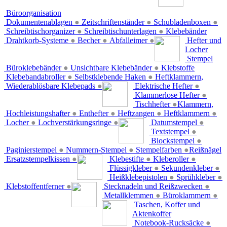
Büroorganisation
Dokumentenablagen
●
Zeitschriftenständer
●
Schubladenboxen
●
Schreibtischorganizer
●
Schreibtischunterlagen
●
Klebebänder
Drahtkorb-Systeme
●
Becher
●
Abfalleimer
●
Hefter und
Locher
Stempel
Büroklebebänder
●
Unsichtbare Klebebänder
●
Klebstoffe
Klebebandabroller
●
Selbstklebende Haken
●
Heftklammern,
Wiederablösbare Klebepads
●
Elektrische Hefter
●
Klammerlose Hefter
●
Tischhefter
●
Klammern,
Hochleistungshafter
●
Enthefter
●
Heftzangen
●
Heftklammern
●
Locher
●
Lochverstärkungsringe
●
Datumstempel
●
Textstempel
●
Blockstempel
●
Paginierstempel
●
Nummern-Stempel
●
Stempelfarben
●
Reißnägel
Ersatzstempelkissen
●
Klebestifte
●
Kleberoller
●
Flüssigkleber
●
Sekundenkleber
●
Heißklebepistolen
●
Sprühkleber
●
Klebstoffentferner
●
Stecknadeln und Reißzwecken
●
Metallklemmen
●
Büroklammern
●
Taschen, Koffer und
Aktenkoffer
Notebook-Rucksäcke
●