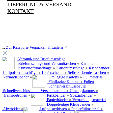
LIEFERUNG & VERSAND
KONTAKT
1.
Zur Kategorie Verpacken & Lagern
Versand- und Briefumschläge
Briefumschläge und Versandtaschen
●
Kartons
Kunststoffumschläge
●
Kartonumschläge
●
Klebebänder
Luftpolsterumschläge
●
Lieferscheine
●
Selbstklebende Taschen
●
Versandzubehör
●
Dreilagige Kartons
●
Füllmaterial
Fünflagige Kartons
●
Folien
Schnellverschlussbeutel
Schnellverschluss- und Versandkartons
●
Umzugskartons
●
Transportrollen
●
Packbänder
●
Spezialbänder
●
Papierbänder
●
Verpackungsmaterial
Doppelseitige Klebebänder
●
Abwickler
●
Luftpolsterkissen
●
Papierfüllmaterial
●