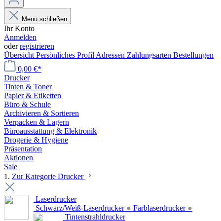
Menü schließen
Ihr Konto
Anmelden
oder
registrieren
Übersicht
Persönliches Profil
Adressen
Zahlungsarten
Bestellungen
0,00 €*
Drucker
Tinten & Toner
Papier & Etiketten
Büro & Schule
Archivieren & Sortieren
Verpacken & Lagern
Büroausstattung & Elektronik
Drogerie & Hygiene
Präsentation
Aktionen
Sale
1.
Zur Kategorie Drucker
Laserdrucker
Schwarz/Weiß-Laserdrucker
●
Farblaserdrucker
●
Tintenstrahldrucker