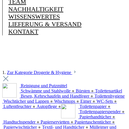
TEAM
NACHHALTIGKEIT
WISSENSWERTES
LIEFERUNG & VERSAND
KONTAKT
1.
Zur Kategorie Drogerie & Hygiene
Reinigung und Putzmittel
Schwämme und Stahlwolle
●
Bürsten
●
Toilettenartikel
Besen, Kehrschaufeln und Handfeger
●
Toilettenhygiene
Wischtücher und Lappen
●
Wischmops
●
Eimer
●
WC-Sets
●
Luftentfeuchter
●
Autopflege
●
Toilettenpapier
●
Toilettenpapierspender
●
Papierhandtücher
●
Handtuchspender
●
Papierservietten
●
Papiertaschentücher
●
Papierwischtücher
●
Textil- und Handtücher
●
Mülleimer und