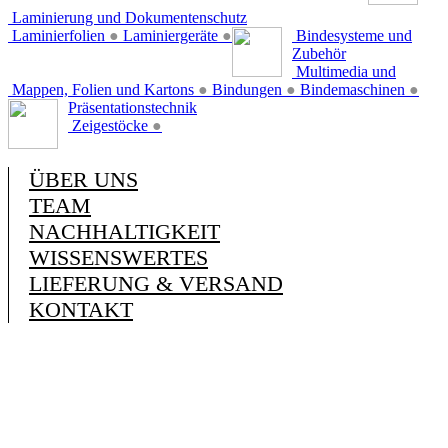
Laminierung und Dokumentenschutz
Laminierfolien
●
Laminiergeräte
●
Bindesysteme und
Zubehör
Multimedia und
Mappen, Folien und Kartons
●
Bindungen
●
Bindemaschinen
●
Präsentationstechnik
Zeigestöcke
●
ÜBER UNS
TEAM
NACHHALTIGKEIT
WISSENSWERTES
LIEFERUNG & VERSAND
KONTAKT