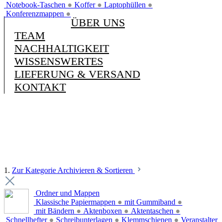
Notebook-Taschen
●
Koffer
●
Laptophüllen
●
Konferenzmappen
●
ÜBER UNS
TEAM
NACHHALTIGKEIT
WISSENSWERTES
LIEFERUNG & VERSAND
KONTAKT
1.
Zur Kategorie Archivieren & Sortieren
Ordner und Mappen
Klassische Papiermappen
●
mit Gummiband
●
mit Bändern
●
Aktenboxen
●
Aktentaschen
●
Schnellhefter
●
Schreibunterlagen
●
Klemmschienen
●
Veranstalter