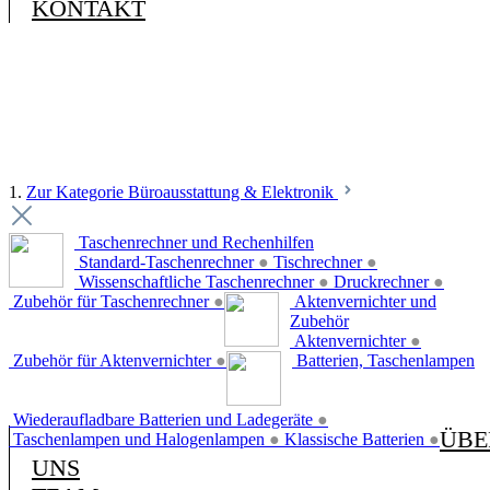
KONTAKT
1.
Zur Kategorie Büroausstattung & Elektronik
Taschenrechner und Rechenhilfen
Standard-Taschenrechner
●
Tischrechner
●
Wissenschaftliche Taschenrechner
●
Druckrechner
●
Zubehör für Taschenrechner
●
Aktenvernichter und
Zubehör
Aktenvernichter
●
Zubehör für Aktenvernichter
●
Batterien, Taschenlampen
Wiederaufladbare Batterien und Ladegeräte
●
ÜBE
Taschenlampen und Halogenlampen
●
Klassische Batterien
●
UNS