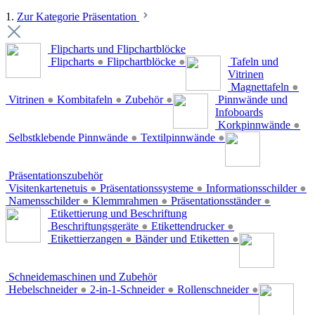
1.
Zur Kategorie Präsentation
Flipcharts und Flipchartblöcke
Flipcharts
●
Flipchartblöcke
●
Tafeln und
Vitrinen
Magnettafeln
●
Vitrinen
●
Kombitafeln
●
Zubehör
●
Pinnwände und
Infoboards
Korkpinnwände
●
Selbstklebende Pinnwände
●
Textilpinnwände
●
Präsentationszubehör
Visitenkartenetuis
●
Präsentationssysteme
●
Informationsschilder
●
Namensschilder
●
Klemmrahmen
●
Präsentationsständer
●
Etikettierung und Beschriftung
Beschriftungsgeräte
●
Etikettendrucker
●
Etikettierzangen
●
Bänder und Etiketten
●
Schneidemaschinen und Zubehör
Hebelschneider
●
2-in-1-Schneider
●
Rollenschneider
●