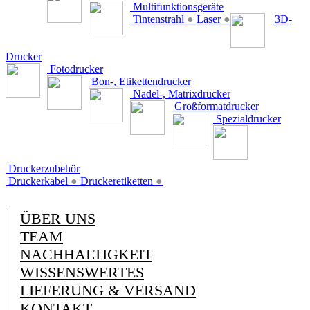
Multifunktionsgeräte
Tintenstrahl
●
Laser
●
3D-
Drucker
Fotodrucker
Bon-, Etikettendrucker
Nadel-, Matrixdrucker
Großformatdrucker
Spezialdrucker
Druckerzubehör
Druckerkabel
●
Druckeretiketten
●
ÜBER UNS
TEAM
NACHHALTIGKEIT
WISSENSWERTES
LIEFERUNG & VERSAND
KONTAKT