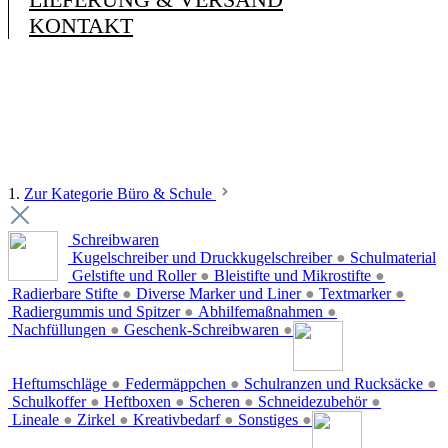
KONTAKT
1.
Zur Kategorie Büro & Schule
Schreibwaren
Kugelschreiber und Druckkugelschreiber
●
Schulmaterial
Gelstifte und Roller
●
Bleistifte und Mikrostifte
●
Radierbare Stifte
●
Diverse Marker und Liner
●
Textmarker
●
Radiergummis und Spitzer
●
Abhilfemaßnahmen
●
Nachfüllungen
●
Geschenk-Schreibwaren
●
Heftumschläge
●
Federmäppchen
●
Schulranzen und Rucksäcke
●
Schulkoffer
●
Heftboxen
●
Scheren
●
Schneidezubehör
●
Lineale
●
Zirkel
●
Kreativbedarf
●
Sonstiges
●