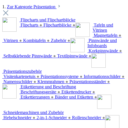
1.
Zur Kategorie Präsentation
Flipcharts und Flipchartblöcke
Flipcharts
●
Flipchartblöcke
●
Tafeln und
Vitrinen
Magnettafeln
●
Vitrinen
●
Kombitafeln
●
Zubehör
●
Pinnwände und
Infoboards
Korkpinnwände
●
Selbstklebende Pinnwände
●
Textilpinnwände
●
Präsentationszubehör
Visitenkartenetuis
●
Präsentationssysteme
●
Informationsschilder
●
Namensschilder
●
Klemmrahmen
●
Präsentationsständer
●
Etikettierung und Beschriftung
Beschriftungsgeräte
●
Etikettendrucker
●
Etikettierzangen
●
Bänder und Etiketten
●
Schneidemaschinen und Zubehör
Hebelschneider
●
2-in-1-Schneider
●
Rollenschneider
●