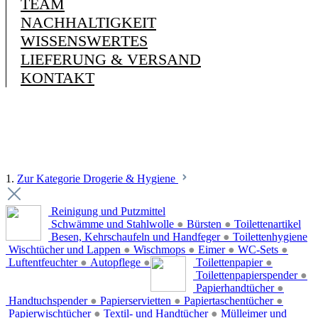
TEAM
NACHHALTIGKEIT
WISSENSWERTES
LIEFERUNG & VERSAND
KONTAKT
1.
Zur Kategorie Drogerie & Hygiene
Reinigung und Putzmittel
Schwämme und Stahlwolle
●
Bürsten
●
Toilettenartikel
Besen, Kehrschaufeln und Handfeger
●
Toilettenhygiene
Wischtücher und Lappen
●
Wischmops
●
Eimer
●
WC-Sets
●
Luftentfeuchter
●
Autopflege
●
Toilettenpapier
●
Toilettenpapierspender
●
Papierhandtücher
●
Handtuchspender
●
Papierservietten
●
Papiertaschentücher
●
Papierwischtücher
●
Textil- und Handtücher
●
Mülleimer und