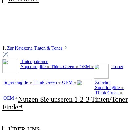
1.
Zur Kategorie Tinten & Toner
Tintenpatronen
Superlonglife
●
Think Green
●
OEM
●
Toner
Superlonglife
●
Think Green
●
OEM
●
Zubehör
Superlonglife
●
Think Green
●
OEM
●
Nutzen Sie unseren 1-2-3 Tinten/Toner
Finder!
ÜBER UNS