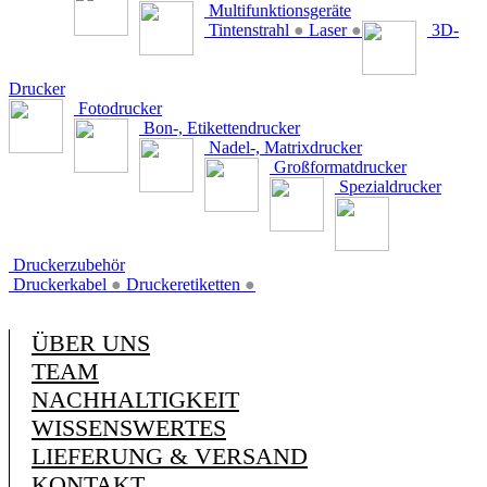
Multifunktionsgeräte
Tintenstrahl
●
Laser
●
3D-
Drucker
Fotodrucker
Bon-, Etikettendrucker
Nadel-, Matrixdrucker
Großformatdrucker
Spezialdrucker
Druckerzubehör
Druckerkabel
●
Druckeretiketten
●
ÜBER UNS
TEAM
NACHHALTIGKEIT
WISSENSWERTES
LIEFERUNG & VERSAND
KONTAKT