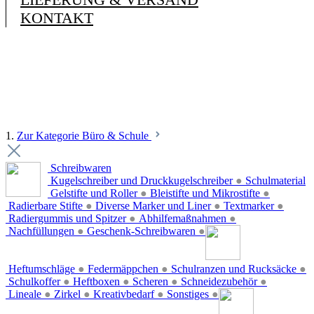
KONTAKT
1.
Zur Kategorie Büro & Schule
Schreibwaren
Kugelschreiber und Druckkugelschreiber
●
Schulmaterial
Gelstifte und Roller
●
Bleistifte und Mikrostifte
●
Radierbare Stifte
●
Diverse Marker und Liner
●
Textmarker
●
Radiergummis und Spitzer
●
Abhilfemaßnahmen
●
Nachfüllungen
●
Geschenk-Schreibwaren
●
Heftumschläge
●
Federmäppchen
●
Schulranzen und Rucksäcke
●
Schulkoffer
●
Heftboxen
●
Scheren
●
Schneidezubehör
●
Lineale
●
Zirkel
●
Kreativbedarf
●
Sonstiges
●