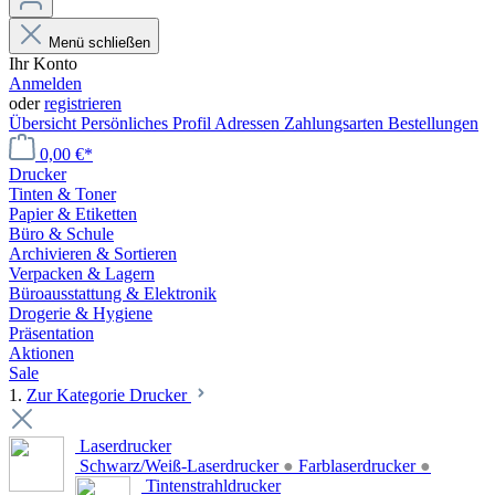
Menü schließen
Ihr Konto
Anmelden
oder
registrieren
Übersicht
Persönliches Profil
Adressen
Zahlungsarten
Bestellungen
0,00 €*
Drucker
Tinten & Toner
Papier & Etiketten
Büro & Schule
Archivieren & Sortieren
Verpacken & Lagern
Büroausstattung & Elektronik
Drogerie & Hygiene
Präsentation
Aktionen
Sale
1.
Zur Kategorie Drucker
Laserdrucker
Schwarz/Weiß-Laserdrucker
●
Farblaserdrucker
●
Tintenstrahldrucker