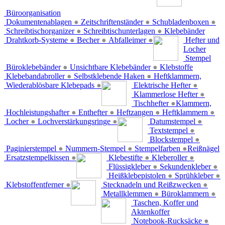
Büroorganisation
Dokumentenablagen
●
Zeitschriftenständer
●
Schubladenboxen
●
Schreibtischorganizer
●
Schreibtischunterlagen
●
Klebebänder
Drahtkorb-Systeme
●
Becher
●
Abfalleimer
●
Hefter und
Locher
Stempel
Büroklebebänder
●
Unsichtbare Klebebänder
●
Klebstoffe
Klebebandabroller
●
Selbstklebende Haken
●
Heftklammern,
Wiederablösbare Klebepads
●
Elektrische Hefter
●
Klammerlose Hefter
●
Tischhefter
●
Klammern,
Hochleistungshafter
●
Enthefter
●
Heftzangen
●
Heftklammern
●
Locher
●
Lochverstärkungsringe
●
Datumstempel
●
Textstempel
●
Blockstempel
●
Paginierstempel
●
Nummern-Stempel
●
Stempelfarben
●
Reißnägel
Ersatzstempelkissen
●
Klebestifte
●
Kleberoller
●
Flüssigkleber
●
Sekundenkleber
●
Heißklebepistolen
●
Sprühkleber
●
Klebstoffentferner
●
Stecknadeln und Reißzwecken
●
Metallklemmen
●
Büroklammern
●
Taschen, Koffer und
Aktenkoffer
Notebook-Rucksäcke
●