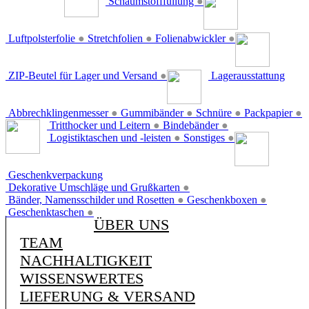
Schaumstofffüllung
●
Luftpolsterfolie
●
Stretchfolien
●
Folienabwickler
●
ZIP-Beutel für Lager und Versand
●
Lagerausstattung
Abbrechklingenmesser
●
Gummibänder
●
Schnüre
●
Packpapier
●
Tritthocker und Leitern
●
Bindebänder
●
Logistiktaschen und -leisten
●
Sonstiges
●
Geschenkverpackung
Dekorative Umschläge und Grußkarten
●
Bänder, Namensschilder und Rosetten
●
Geschenkboxen
●
Geschenktaschen
●
ÜBER UNS
TEAM
NACHHALTIGKEIT
WISSENSWERTES
LIEFERUNG & VERSAND