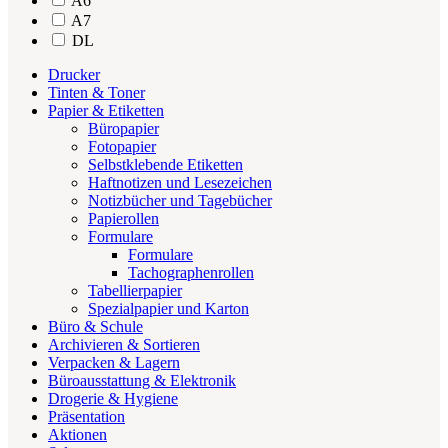
A6
A7
DL
Drucker
Tinten & Toner
Papier & Etiketten
Büropapier
Fotopapier
Selbstklebende Etiketten
Haftnotizen und Lesezeichen
Notizbücher und Tagebücher
Papierollen
Formulare
Formulare
Tachographenrollen
Tabellierpapier
Spezialpapier und Karton
Büro & Schule
Archivieren & Sortieren
Verpacken & Lagern
Büroausstattung & Elektronik
Drogerie & Hygiene
Präsentation
Aktionen