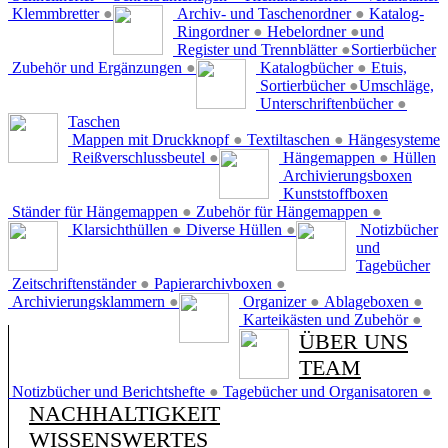
Klemmbretter
●
Archiv- und Taschenordner
●
Katalog-
Ringordner
●
Hebelordner
●
und
Register und Trennblätter
●
Sortierbücher
Zubehör und Ergänzungen
●
Katalogbücher
●
Etuis,
Sortierbücher
●
Umschläge,
Unterschriftenbücher
●
Taschen
Mappen mit Druckknopf
●
Textiltaschen
●
Hängesysteme
Reißverschlussbeutel
●
Hängemappen
●
Hüllen
Archivierungsboxen
Kunststoffboxen
Ständer für Hängemappen
●
Zubehör für Hängemappen
●
Klarsichthüllen
●
Diverse Hüllen
●
Notizbücher
und
Tagebücher
Zeitschriftenständer
●
Papierarchivboxen
●
Archivierungsklammern
●
Organizer
●
Ablageboxen
●
Karteikästen und Zubehör
●
ÜBER UNS
TEAM
Notizbücher und Berichtshefte
●
Tagebücher und Organisatoren
●
NACHHALTIGKEIT
WISSENSWERTES