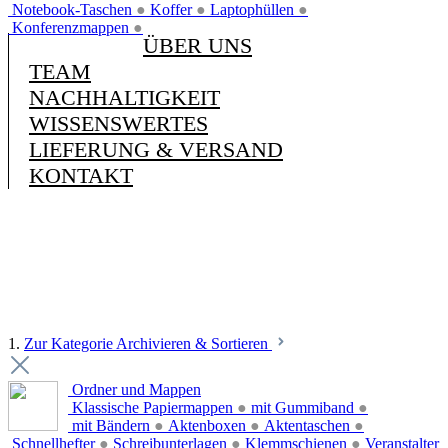
Notebook-Taschen
●
Koffer
●
Laptophüllen
●
Konferenzmappen
●
ÜBER UNS
TEAM
NACHHALTIGKEIT
WISSENSWERTES
LIEFERUNG & VERSAND
KONTAKT
1.
Zur Kategorie Archivieren & Sortieren
Ordner und Mappen
Klassische Papiermappen
●
mit Gummiband
●
mit Bändern
●
Aktenboxen
●
Aktentaschen
●
Schnellhefter
●
Schreibunterlagen
●
Klemmschienen
●
Veranstalter