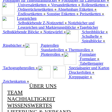
Fotopapier für Tintenstrahldrucker
●
Fotopapier für Laserdrucker
●
Universaletiketten
●
Versandetiketten
●
Rollenetiketten
●
Ordnerrückenetiketten
●
Abnehmbare Etiketten
●
Endlosetiketten
●
Sonstige Etiketten
●
Preisetiketten
●
Lesezeichen
Selbstklebende Z-Notizzettel
●
Notizbücher und
Lesezeichen und Markierungsblöcke
●
Tagebücher
Selbstklebende Blöcke
●
Notizwürfel
●
Schreibblöcke
●
Schulhefte
●
Spiralblöcke
●
Ringbücher
●
Papierollen
Standardrollen
●
Thermorollen
●
Plotterrollen
●
Formulare
Formulare
●
Tabellierpapier
Tachographenrollen
●
Spezialpapier und Karton
Druckerfolien
●
Krepppapier
●
Zeichenkarton
●
ÜBER UNS
TEAM
NACHHALTIGKEIT
WISSENSWERTES
LIEFERUNG & VERSAND