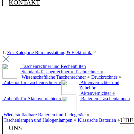
KONTAKT
1.
Zur Kategorie Büroausstattung & Elektronik
Taschenrechner und Rechenhilfen
Standard-Taschenrechner
●
Tischrechner
●
Wissenschaftliche Taschenrechner
●
Druckrechner
●
Zubehör für Taschenrechner
●
Aktenvernichter und
Zubehör
Aktenvernichter
●
Zubehör für Aktenvernichter
●
Batterien, Taschenlampen
Wiederaufladbare Batterien und Ladegeräte
●
ÜBE
Taschenlampen und Halogenlampen
●
Klassische Batterien
●
UNS