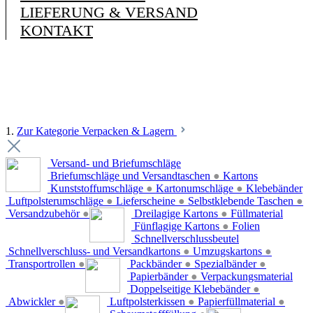
LIEFERUNG & VERSAND
KONTAKT
1.
Zur Kategorie Verpacken & Lagern
Versand- und Briefumschläge
Briefumschläge und Versandtaschen
●
Kartons
Kunststoffumschläge
●
Kartonumschläge
●
Klebebänder
Luftpolsterumschläge
●
Lieferscheine
●
Selbstklebende Taschen
●
Versandzubehör
●
Dreilagige Kartons
●
Füllmaterial
Fünflagige Kartons
●
Folien
Schnellverschlussbeutel
Schnellverschluss- und Versandkartons
●
Umzugskartons
●
Transportrollen
●
Packbänder
●
Spezialbänder
●
Papierbänder
●
Verpackungsmaterial
Doppelseitige Klebebänder
●
Abwickler
●
Luftpolsterkissen
●
Papierfüllmaterial
●