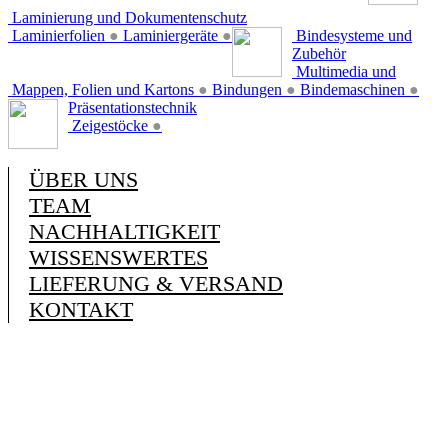
Laminierung und Dokumentenschutz
Laminierfolien
●
Laminiergeräte
●
Bindesysteme und
Zubehör
Multimedia und
Mappen, Folien und Kartons
●
Bindungen
●
Bindemaschinen
●
Präsentationstechnik
Zeigestöcke
●
ÜBER UNS
TEAM
NACHHALTIGKEIT
WISSENSWERTES
LIEFERUNG & VERSAND
KONTAKT