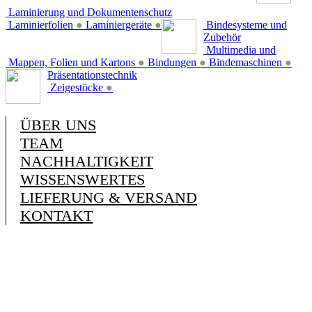
Laminierung und Dokumentenschutz
Laminierfolien
●
Laminiergeräte
●
Bindesysteme und
Zubehör
Multimedia und
Mappen, Folien und Kartons
●
Bindungen
●
Bindemaschinen
●
Präsentationstechnik
Zeigestöcke
●
ÜBER UNS
TEAM
NACHHALTIGKEIT
WISSENSWERTES
LIEFERUNG & VERSAND
KONTAKT