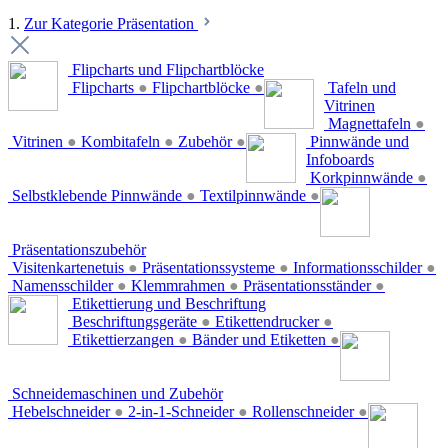
1.
Zur Kategorie Präsentation
Flipcharts und Flipchartblöcke
Flipcharts
●
Flipchartblöcke
●
Tafeln und
Vitrinen
Magnettafeln
●
Vitrinen
●
Kombitafeln
●
Zubehör
●
Pinnwände und
Infoboards
Korkpinnwände
●
Selbstklebende Pinnwände
●
Textilpinnwände
●
Präsentationszubehör
Visitenkartenetuis
●
Präsentationssysteme
●
Informationsschilder
●
Namensschilder
●
Klemmrahmen
●
Präsentationsständer
●
Etikettierung und Beschriftung
Beschriftungsgeräte
●
Etikettendrucker
●
Etikettierzangen
●
Bänder und Etiketten
●
Schneidemaschinen und Zubehör
Hebelschneider
●
2-in-1-Schneider
●
Rollenschneider
●