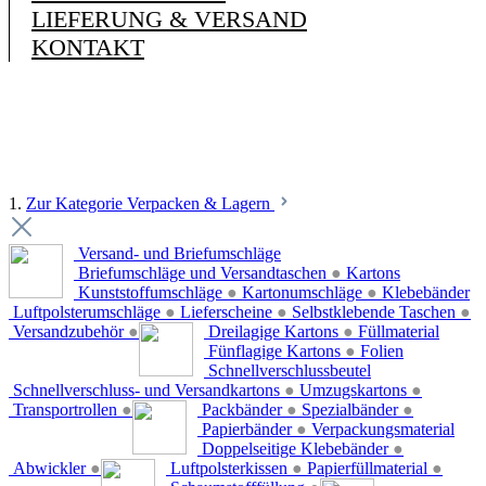
LIEFERUNG & VERSAND
KONTAKT
1.
Zur Kategorie Verpacken & Lagern
Versand- und Briefumschläge
Briefumschläge und Versandtaschen
●
Kartons
Kunststoffumschläge
●
Kartonumschläge
●
Klebebänder
Luftpolsterumschläge
●
Lieferscheine
●
Selbstklebende Taschen
●
Versandzubehör
●
Dreilagige Kartons
●
Füllmaterial
Fünflagige Kartons
●
Folien
Schnellverschlussbeutel
Schnellverschluss- und Versandkartons
●
Umzugskartons
●
Transportrollen
●
Packbänder
●
Spezialbänder
●
Papierbänder
●
Verpackungsmaterial
Doppelseitige Klebebänder
●
Abwickler
●
Luftpolsterkissen
●
Papierfüllmaterial
●