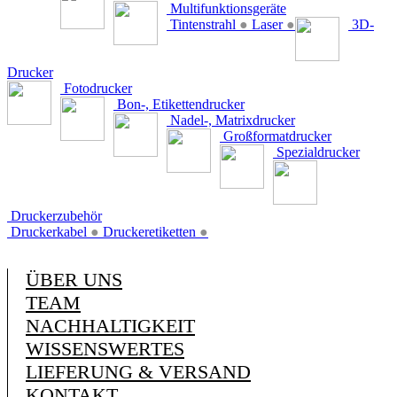
Multifunktionsgeräte
Tintenstrahl
●
Laser
●
3D-
Drucker
Fotodrucker
Bon-, Etikettendrucker
Nadel-, Matrixdrucker
Großformatdrucker
Spezialdrucker
Druckerzubehör
Druckerkabel
●
Druckeretiketten
●
ÜBER UNS
TEAM
NACHHALTIGKEIT
WISSENSWERTES
LIEFERUNG & VERSAND
KONTAKT