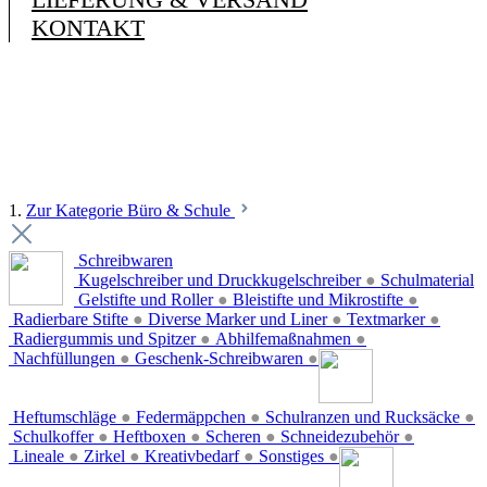
KONTAKT
1.
Zur Kategorie Büro & Schule
Schreibwaren
Kugelschreiber und Druckkugelschreiber
●
Schulmaterial
Gelstifte und Roller
●
Bleistifte und Mikrostifte
●
Radierbare Stifte
●
Diverse Marker und Liner
●
Textmarker
●
Radiergummis und Spitzer
●
Abhilfemaßnahmen
●
Nachfüllungen
●
Geschenk-Schreibwaren
●
Heftumschläge
●
Federmäppchen
●
Schulranzen und Rucksäcke
●
Schulkoffer
●
Heftboxen
●
Scheren
●
Schneidezubehör
●
Lineale
●
Zirkel
●
Kreativbedarf
●
Sonstiges
●