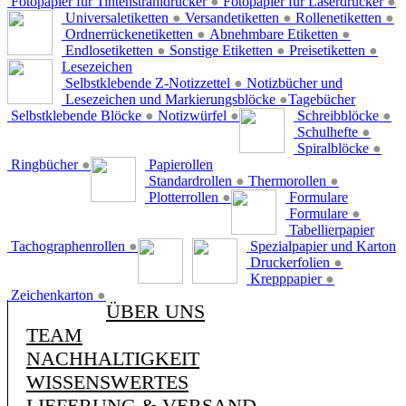
Fotopapier für Tintenstrahldrucker
●
Fotopapier für Laserdrucker
●
Universaletiketten
●
Versandetiketten
●
Rollenetiketten
●
Ordnerrückenetiketten
●
Abnehmbare Etiketten
●
Endlosetiketten
●
Sonstige Etiketten
●
Preisetiketten
●
Lesezeichen
Selbstklebende Z-Notizzettel
●
Notizbücher und
Lesezeichen und Markierungsblöcke
●
Tagebücher
Selbstklebende Blöcke
●
Notizwürfel
●
Schreibblöcke
●
Schulhefte
●
Spiralblöcke
●
Ringbücher
●
Papierollen
Standardrollen
●
Thermorollen
●
Plotterrollen
●
Formulare
Formulare
●
Tabellierpapier
Tachographenrollen
●
Spezialpapier und Karton
Druckerfolien
●
Krepppapier
●
Zeichenkarton
●
ÜBER UNS
TEAM
NACHHALTIGKEIT
WISSENSWERTES
LIEFERUNG & VERSAND