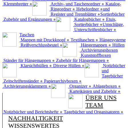
Klemmbretter
●
Archiv- und Taschenordner
●
Katalog-
Ringordner
●
Hebelordner
●
und
Register und Trennblätter
●
Sortierbücher
Zubehör und Ergänzungen
●
Katalogbücher
●
Etuis,
Sortierbücher
●
Umschläge,
Unterschriftenbücher
●
Taschen
Mappen mit Druckknopf
●
Textiltaschen
●
Hängesysteme
Reißverschlussbeutel
●
Hängemappen
●
Hüllen
Archivierungsboxen
Kunststoffboxen
Ständer für Hängemappen
●
Zubehör für Hängemappen
●
Klarsichthüllen
●
Diverse Hüllen
●
Notizbücher
und
Tagebücher
Zeitschriftenständer
●
Papierarchivboxen
●
Archivierungsklammern
●
Organizer
●
Ablageboxen
●
Karteikästen und Zubehör
●
ÜBER UNS
TEAM
Notizbücher und Berichtshefte
●
Tagebücher und Organisatoren
●
NACHHALTIGKEIT
WISSENSWERTES