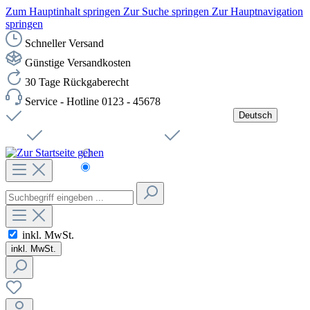
Zum Hauptinhalt springen
Zur Suche springen
Zur Hauptnavigation
springen
Schneller Versand
Günstige Versandkosten
30 Tage Rückgaberecht
Service - Hotline 0123 - 45678
Deutsch
Versandkostenfreie Lieferung ab 49,00€ Netto
Jobs
Sichere SSL-Verbindung
Schnelle Lieferung
Čeština
Helpdesk
Nachhaltigkeit
Deutsch
inkl. MwSt.
inkl. MwSt.