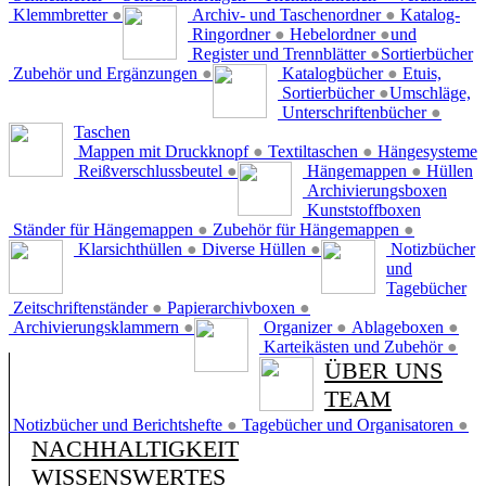
Klemmbretter
●
Archiv- und Taschenordner
●
Katalog-
Ringordner
●
Hebelordner
●
und
Register und Trennblätter
●
Sortierbücher
Zubehör und Ergänzungen
●
Katalogbücher
●
Etuis,
Sortierbücher
●
Umschläge,
Unterschriftenbücher
●
Taschen
Mappen mit Druckknopf
●
Textiltaschen
●
Hängesysteme
Reißverschlussbeutel
●
Hängemappen
●
Hüllen
Archivierungsboxen
Kunststoffboxen
Ständer für Hängemappen
●
Zubehör für Hängemappen
●
Klarsichthüllen
●
Diverse Hüllen
●
Notizbücher
und
Tagebücher
Zeitschriftenständer
●
Papierarchivboxen
●
Archivierungsklammern
●
Organizer
●
Ablageboxen
●
Karteikästen und Zubehör
●
ÜBER UNS
TEAM
Notizbücher und Berichtshefte
●
Tagebücher und Organisatoren
●
NACHHALTIGKEIT
WISSENSWERTES