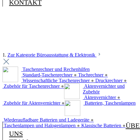
KONTAKT
1.
Zur Kategorie Büroausstattung & Elektronik
Taschenrechner und Rechenhilfen
Standard-Taschenrechner
●
Tischrechner
●
Wissenschaftliche Taschenrechner
●
Druckrechner
●
Zubehör für Taschenrechner
●
Aktenvernichter und
Zubehör
Aktenvernichter
●
Zubehör für Aktenvernichter
●
Batterien, Taschenlampen
Wiederaufladbare Batterien und Ladegeräte
●
ÜBE
Taschenlampen und Halogenlampen
●
Klassische Batterien
●
UNS