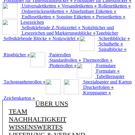
Fotopapier für Tintenstrahldrucker
●
Fotopapier für Laserdrucker
●
Universaletiketten
●
Versandetiketten
●
Rollenetiketten
●
Ordnerrückenetiketten
●
Abnehmbare Etiketten
●
Endlosetiketten
●
Sonstige Etiketten
●
Preisetiketten
●
Lesezeichen
Selbstklebende Z-Notizzettel
●
Notizbücher und
Lesezeichen und Markierungsblöcke
●
Tagebücher
Selbstklebende Blöcke
●
Notizwürfel
●
Schreibblöcke
●
Schulhefte
●
Spiralblöcke
●
Ringbücher
●
Papierollen
Standardrollen
●
Thermorollen
●
Plotterrollen
●
Formulare
Formulare
●
Tabellierpapier
Tachographenrollen
●
Spezialpapier und Karton
Druckerfolien
●
Krepppapier
●
Zeichenkarton
●
ÜBER UNS
TEAM
NACHHALTIGKEIT
WISSENSWERTES
LIEFERUNG & VERSAND