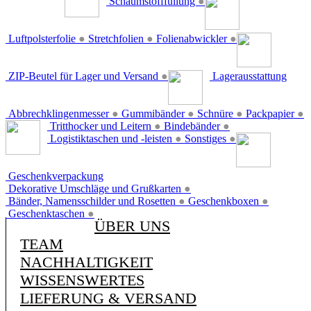
Schaumstofffüllung
●
Luftpolsterfolie
●
Stretchfolien
●
Folienabwickler
●
ZIP-Beutel für Lager und Versand
●
Lagerausstattung
Abbrechklingenmesser
●
Gummibänder
●
Schnüre
●
Packpapier
●
Tritthocker und Leitern
●
Bindebänder
●
Logistiktaschen und -leisten
●
Sonstiges
●
Geschenkverpackung
Dekorative Umschläge und Grußkarten
●
Bänder, Namensschilder und Rosetten
●
Geschenkboxen
●
Geschenktaschen
●
ÜBER UNS
TEAM
NACHHALTIGKEIT
WISSENSWERTES
LIEFERUNG & VERSAND