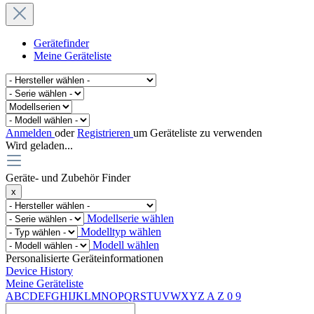
Gerätefinder
Meine Geräteliste
Anmelden
oder
Registrieren
um Geräteliste zu verwenden
Wird geladen...
Geräte- und Zubehör Finder
x
Modellserie wählen
Modelltyp wählen
Modell wählen
Personalisierte Geräteinformationen
Device History
Meine Geräteliste
A
B
C
D
E
F
G
H
I
J
K
L
M
N
O
P
Q
R
S
T
U
V
W
X
Y
Z
A
Z
0
9