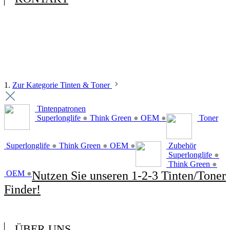
1.
Zur Kategorie Tinten & Toner
Tintenpatronen
Superlonglife
●
Think Green
●
OEM
●
Toner
Superlonglife
●
Think Green
●
OEM
●
Zubehör
Superlonglife
●
Think Green
●
OEM
●
Nutzen Sie unseren 1-2-3 Tinten/Toner
Finder!
ÜBER UNS