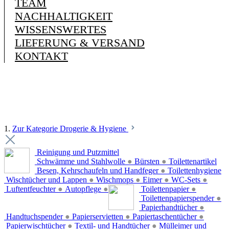
TEAM
NACHHALTIGKEIT
WISSENSWERTES
LIEFERUNG & VERSAND
KONTAKT
1.
Zur Kategorie Drogerie & Hygiene
Reinigung und Putzmittel
Schwämme und Stahlwolle
●
Bürsten
●
Toilettenartikel
Besen, Kehrschaufeln und Handfeger
●
Toilettenhygiene
Wischtücher und Lappen
●
Wischmops
●
Eimer
●
WC-Sets
●
Luftentfeuchter
●
Autopflege
●
Toilettenpapier
●
Toilettenpapierspender
●
Papierhandtücher
●
Handtuchspender
●
Papierservietten
●
Papiertaschentücher
●
Papierwischtücher
●
Textil- und Handtücher
●
Mülleimer und