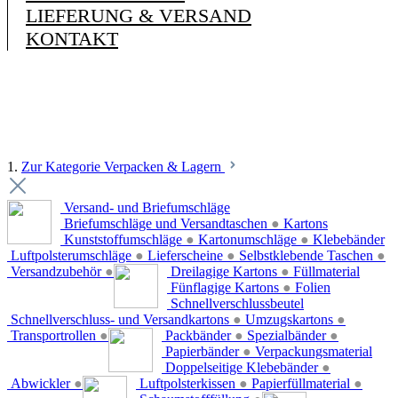
LIEFERUNG & VERSAND
KONTAKT
1.
Zur Kategorie Verpacken & Lagern
Versand- und Briefumschläge
Briefumschläge und Versandtaschen
●
Kartons
Kunststoffumschläge
●
Kartonumschläge
●
Klebebänder
Luftpolsterumschläge
●
Lieferscheine
●
Selbstklebende Taschen
●
Versandzubehör
●
Dreilagige Kartons
●
Füllmaterial
Fünflagige Kartons
●
Folien
Schnellverschlussbeutel
Schnellverschluss- und Versandkartons
●
Umzugskartons
●
Transportrollen
●
Packbänder
●
Spezialbänder
●
Papierbänder
●
Verpackungsmaterial
Doppelseitige Klebebänder
●
Abwickler
●
Luftpolsterkissen
●
Papierfüllmaterial
●