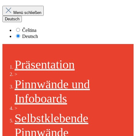
Menü schließen
Deutsch
Čeština
Deutsch
Präsentation
>
Pinnwände und
Infoboards
>
Selbstklebende
Pinnwände