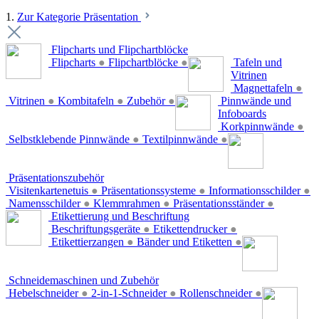
1.
Zur Kategorie Präsentation
Flipcharts und Flipchartblöcke
Flipcharts
●
Flipchartblöcke
●
Tafeln und
Vitrinen
Magnettafeln
●
Vitrinen
●
Kombitafeln
●
Zubehör
●
Pinnwände und
Infoboards
Korkpinnwände
●
Selbstklebende Pinnwände
●
Textilpinnwände
●
Präsentationszubehör
Visitenkartenetuis
●
Präsentationssysteme
●
Informationsschilder
●
Namensschilder
●
Klemmrahmen
●
Präsentationsständer
●
Etikettierung und Beschriftung
Beschriftungsgeräte
●
Etikettendrucker
●
Etikettierzangen
●
Bänder und Etiketten
●
Schneidemaschinen und Zubehör
Hebelschneider
●
2-in-1-Schneider
●
Rollenschneider
●