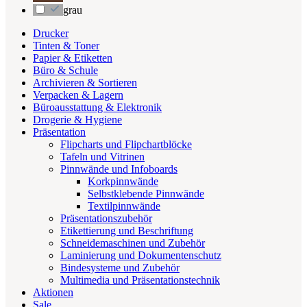
grau
Drucker
Tinten & Toner
Papier & Etiketten
Büro & Schule
Archivieren & Sortieren
Verpacken & Lagern
Büroausstattung & Elektronik
Drogerie & Hygiene
Präsentation
Flipcharts und Flipchartblöcke
Tafeln und Vitrinen
Pinnwände und Infoboards
Korkpinnwände
Selbstklebende Pinnwände
Textilpinnwände
Präsentationszubehör
Etikettierung und Beschriftung
Schneidemaschinen und Zubehör
Laminierung und Dokumentenschutz
Bindesysteme und Zubehör
Multimedia und Präsentationstechnik
Aktionen
Sale