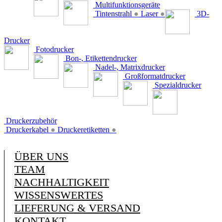
Multifunktionsgeräte
Tintenstrahl
●
Laser
●
3D-
Drucker
Fotodrucker
Bon-, Etikettendrucker
Nadel-, Matrixdrucker
Großformatdrucker
Spezialdrucker
Druckerzubehör
Druckerkabel
●
Druckeretiketten
●
ÜBER UNS
TEAM
NACHHALTIGKEIT
WISSENSWERTES
LIEFERUNG & VERSAND
KONTAKT