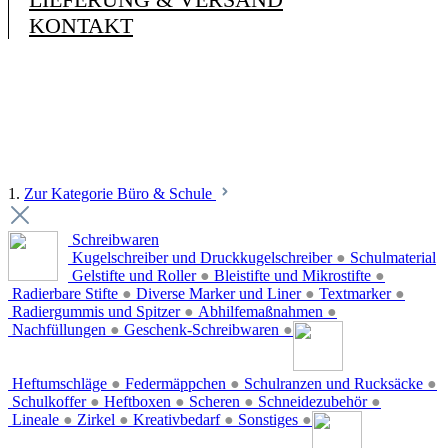
KONTAKT
1.
Zur Kategorie Büro & Schule
Schreibwaren
Kugelschreiber und Druckkugelschreiber
●
Schulmaterial
Gelstifte und Roller
●
Bleistifte und Mikrostifte
●
Radierbare Stifte
●
Diverse Marker und Liner
●
Textmarker
●
Radiergummis und Spitzer
●
Abhilfemaßnahmen
●
Nachfüllungen
●
Geschenk-Schreibwaren
●
Heftumschläge
●
Federmäppchen
●
Schulranzen und Rucksäcke
●
Schulkoffer
●
Heftboxen
●
Scheren
●
Schneidezubehör
●
Lineale
●
Zirkel
●
Kreativbedarf
●
Sonstiges
●