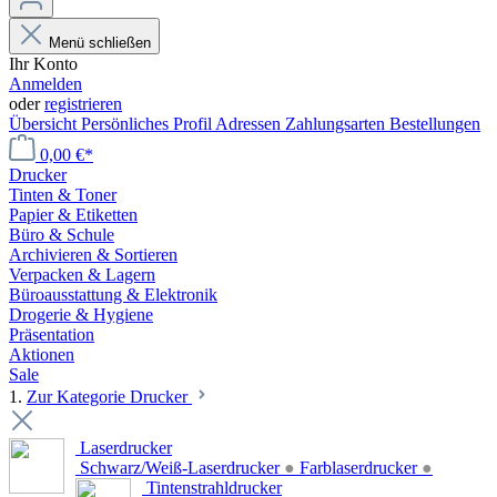
Menü schließen
Ihr Konto
Anmelden
oder
registrieren
Übersicht
Persönliches Profil
Adressen
Zahlungsarten
Bestellungen
0,00 €*
Drucker
Tinten & Toner
Papier & Etiketten
Büro & Schule
Archivieren & Sortieren
Verpacken & Lagern
Büroausstattung & Elektronik
Drogerie & Hygiene
Präsentation
Aktionen
Sale
1.
Zur Kategorie Drucker
Laserdrucker
Schwarz/Weiß-Laserdrucker
●
Farblaserdrucker
●
Tintenstrahldrucker