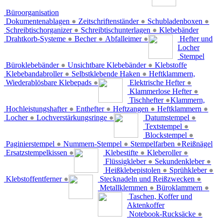
Büroorganisation
Dokumentenablagen
●
Zeitschriftenständer
●
Schubladenboxen
●
Schreibtischorganizer
●
Schreibtischunterlagen
●
Klebebänder
Drahtkorb-Systeme
●
Becher
●
Abfalleimer
●
Hefter und
Locher
Stempel
Büroklebebänder
●
Unsichtbare Klebebänder
●
Klebstoffe
Klebebandabroller
●
Selbstklebende Haken
●
Heftklammern,
Wiederablösbare Klebepads
●
Elektrische Hefter
●
Klammerlose Hefter
●
Tischhefter
●
Klammern,
Hochleistungshafter
●
Enthefter
●
Heftzangen
●
Heftklammern
●
Locher
●
Lochverstärkungsringe
●
Datumstempel
●
Textstempel
●
Blockstempel
●
Paginierstempel
●
Nummern-Stempel
●
Stempelfarben
●
Reißnägel
Ersatzstempelkissen
●
Klebestifte
●
Kleberoller
●
Flüssigkleber
●
Sekundenkleber
●
Heißklebepistolen
●
Sprühkleber
●
Klebstoffentferner
●
Stecknadeln und Reißzwecken
●
Metallklemmen
●
Büroklammern
●
Taschen, Koffer und
Aktenkoffer
Notebook-Rucksäcke
●