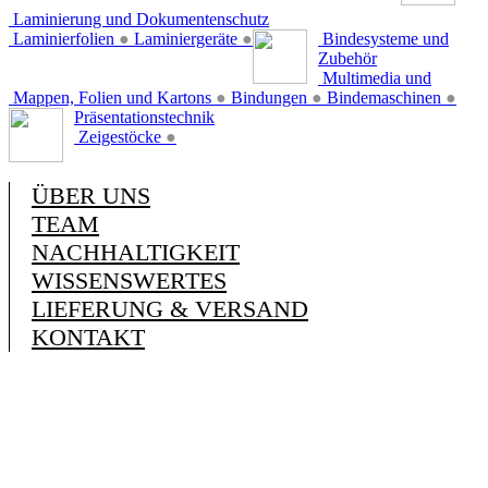
Laminierung und Dokumentenschutz
Laminierfolien
●
Laminiergeräte
●
Bindesysteme und
Zubehör
Multimedia und
Mappen, Folien und Kartons
●
Bindungen
●
Bindemaschinen
●
Präsentationstechnik
Zeigestöcke
●
ÜBER UNS
TEAM
NACHHALTIGKEIT
WISSENSWERTES
LIEFERUNG & VERSAND
KONTAKT