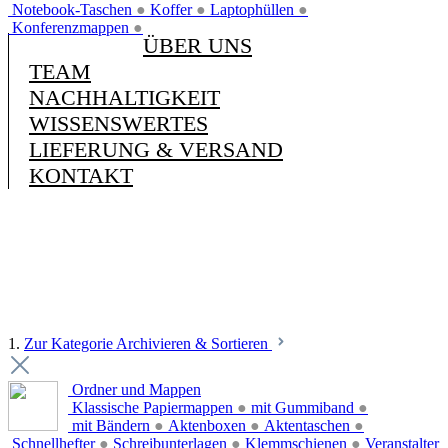
Notebook-Taschen
●
Koffer
●
Laptophüllen
●
Konferenzmappen
●
ÜBER UNS
TEAM
NACHHALTIGKEIT
WISSENSWERTES
LIEFERUNG & VERSAND
KONTAKT
1.
Zur Kategorie Archivieren & Sortieren
Ordner und Mappen
Klassische Papiermappen
●
mit Gummiband
●
mit Bändern
●
Aktenboxen
●
Aktentaschen
●
Schnellhefter
●
Schreibunterlagen
●
Klemmschienen
●
Veranstalter