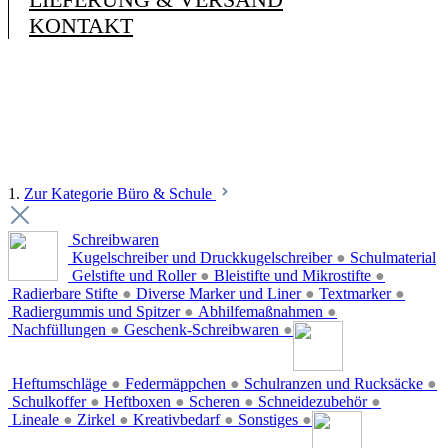
KONTAKT
1.
Zur Kategorie Büro & Schule
Schreibwaren
Kugelschreiber und Druckkugelschreiber
●
Schulmaterial
Gelstifte und Roller
●
Bleistifte und Mikrostifte
●
Radierbare Stifte
●
Diverse Marker und Liner
●
Textmarker
●
Radiergummis und Spitzer
●
Abhilfemaßnahmen
●
Nachfüllungen
●
Geschenk-Schreibwaren
●
Heftumschläge
●
Federmäppchen
●
Schulranzen und Rucksäcke
●
Schulkoffer
●
Heftboxen
●
Scheren
●
Schneidezubehör
●
Lineale
●
Zirkel
●
Kreativbedarf
●
Sonstiges
●