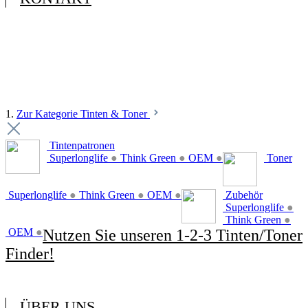
1.
Zur Kategorie Tinten & Toner
Tintenpatronen
Superlonglife
●
Think Green
●
OEM
●
Toner
Superlonglife
●
Think Green
●
OEM
●
Zubehör
Superlonglife
●
Think Green
●
OEM
●
Nutzen Sie unseren 1-2-3 Tinten/Toner
Finder!
ÜBER UNS