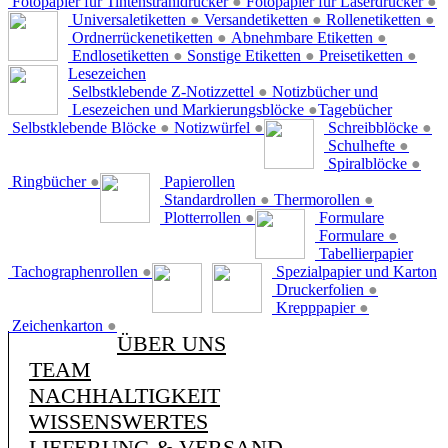
Fotopapier für Tintenstrahldrucker
●
Fotopapier für Laserdrucker
●
Universaletiketten
●
Versandetiketten
●
Rollenetiketten
●
Ordnerrückenetiketten
●
Abnehmbare Etiketten
●
Endlosetiketten
●
Sonstige Etiketten
●
Preisetiketten
●
Lesezeichen
Selbstklebende Z-Notizzettel
●
Notizbücher und
Lesezeichen und Markierungsblöcke
●
Tagebücher
Selbstklebende Blöcke
●
Notizwürfel
●
Schreibblöcke
●
Schulhefte
●
Spiralblöcke
●
Ringbücher
●
Papierollen
Standardrollen
●
Thermorollen
●
Plotterrollen
●
Formulare
Formulare
●
Tabellierpapier
Tachographenrollen
●
Spezialpapier und Karton
Druckerfolien
●
Krepppapier
●
Zeichenkarton
●
ÜBER UNS
TEAM
NACHHALTIGKEIT
WISSENSWERTES
LIEFERUNG & VERSAND