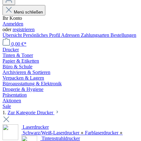
Menü schließen
Ihr Konto
Anmelden
oder
registrieren
Übersicht
Persönliches Profil
Adressen
Zahlungsarten
Bestellungen
0,00 €*
Drucker
Tinten & Toner
Papier & Etiketten
Büro & Schule
Archivieren & Sortieren
Verpacken & Lagern
Büroausstattung & Elektronik
Drogerie & Hygiene
Präsentation
Aktionen
Sale
1.
Zur Kategorie Drucker
Laserdrucker
Schwarz/Weiß-Laserdrucker
●
Farblaserdrucker
●
Tintenstrahldrucker