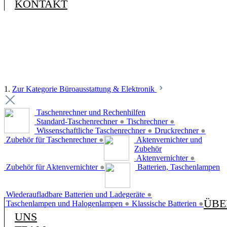
KONTAKT
1.
Zur Kategorie Büroausstattung & Elektronik
Taschenrechner und Rechenhilfen
Standard-Taschenrechner
●
Tischrechner
●
Wissenschaftliche Taschenrechner
●
Druckrechner
●
Zubehör für Taschenrechner
●
Aktenvernichter und
Zubehör
Aktenvernichter
●
Zubehör für Aktenvernichter
●
Batterien, Taschenlampen
Wiederaufladbare Batterien und Ladegeräte
●
ÜBE
Taschenlampen und Halogenlampen
●
Klassische Batterien
●
UNS