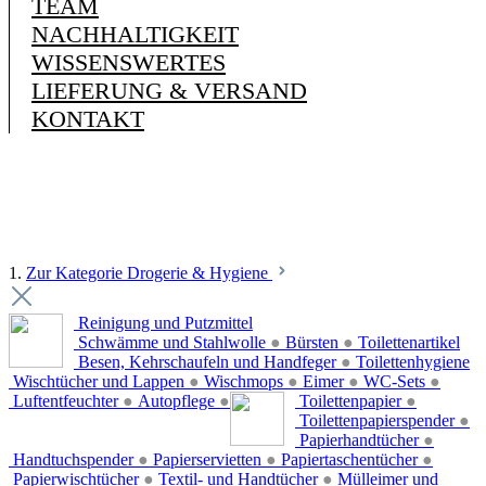
TEAM
NACHHALTIGKEIT
WISSENSWERTES
LIEFERUNG & VERSAND
KONTAKT
1.
Zur Kategorie Drogerie & Hygiene
Reinigung und Putzmittel
Schwämme und Stahlwolle
●
Bürsten
●
Toilettenartikel
Besen, Kehrschaufeln und Handfeger
●
Toilettenhygiene
Wischtücher und Lappen
●
Wischmops
●
Eimer
●
WC-Sets
●
Luftentfeuchter
●
Autopflege
●
Toilettenpapier
●
Toilettenpapierspender
●
Papierhandtücher
●
Handtuchspender
●
Papierservietten
●
Papiertaschentücher
●
Papierwischtücher
●
Textil- und Handtücher
●
Mülleimer und