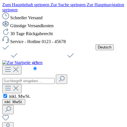
Zum Hauptinhalt springen
Zur Suche springen
Zur Hauptnavigation
springen
Schneller Versand
Günstige Versandkosten
30 Tage Rückgaberecht
Service - Hotline 0123 - 45678
Deutsch
Versandkostenfreie Lieferung ab 49,00€ Netto
Jobs
Sichere SSL-Verbindung
Schnelle Lieferung
Čeština
Helpdesk
Nachhaltigkeit
Deutsch
inkl. MwSt.
inkl. MwSt.