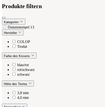
Produkte filtern
Kategorien
Datumstempel
13
Hersteller
COLOP
Trodat
Farbe des Kissens
blau/rot
rot/schwarz
schwarz
Höhe des Textes
3,8 mm
4,0 mm