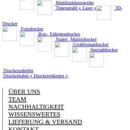
Multifunktionsgeräte
Tintenstrahl
●
Laser
●
3D-
Drucker
Fotodrucker
Bon-, Etikettendrucker
Nadel-, Matrixdrucker
Großformatdrucker
Spezialdrucker
Druckerzubehör
Druckerkabel
●
Druckeretiketten
●
ÜBER UNS
TEAM
NACHHALTIGKEIT
WISSENSWERTES
LIEFERUNG & VERSAND
KONTAKT