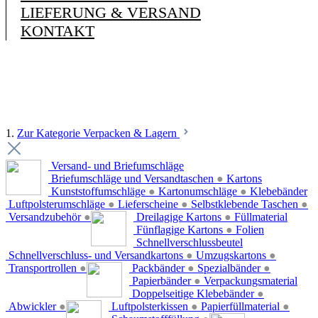
LIEFERUNG & VERSAND
KONTAKT
1.
Zur Kategorie Verpacken & Lagern
Versand- und Briefumschläge
Briefumschläge und Versandtaschen
●
Kartons
Kunststoffumschläge
●
Kartonumschläge
●
Klebebänder
Luftpolsterumschläge
●
Lieferscheine
●
Selbstklebende Taschen
●
Versandzubehör
●
Dreilagige Kartons
●
Füllmaterial
Fünflagige Kartons
●
Folien
Schnellverschlussbeutel
Schnellverschluss- und Versandkartons
●
Umzugskartons
●
Transportrollen
●
Packbänder
●
Spezialbänder
●
Papierbänder
●
Verpackungsmaterial
Doppelseitige Klebebänder
●
Abwickler
●
Luftpolsterkissen
●
Papierfüllmaterial
●