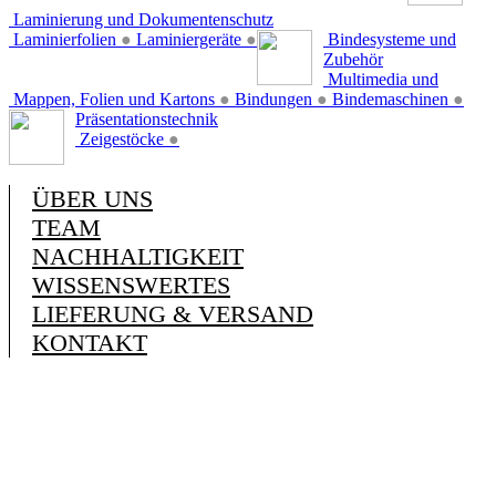
Laminierung und Dokumentenschutz
Laminierfolien
●
Laminiergeräte
●
Bindesysteme und
Zubehör
Multimedia und
Mappen, Folien und Kartons
●
Bindungen
●
Bindemaschinen
●
Präsentationstechnik
Zeigestöcke
●
ÜBER UNS
TEAM
NACHHALTIGKEIT
WISSENSWERTES
LIEFERUNG & VERSAND
KONTAKT