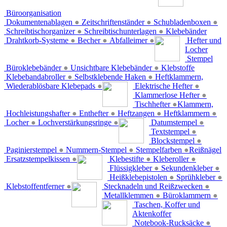
Büroorganisation
Dokumentenablagen
●
Zeitschriftenständer
●
Schubladenboxen
●
Schreibtischorganizer
●
Schreibtischunterlagen
●
Klebebänder
Drahtkorb-Systeme
●
Becher
●
Abfalleimer
●
Hefter und
Locher
Stempel
Büroklebebänder
●
Unsichtbare Klebebänder
●
Klebstoffe
Klebebandabroller
●
Selbstklebende Haken
●
Heftklammern,
Wiederablösbare Klebepads
●
Elektrische Hefter
●
Klammerlose Hefter
●
Tischhefter
●
Klammern,
Hochleistungshafter
●
Enthefter
●
Heftzangen
●
Heftklammern
●
Locher
●
Lochverstärkungsringe
●
Datumstempel
●
Textstempel
●
Blockstempel
●
Paginierstempel
●
Nummern-Stempel
●
Stempelfarben
●
Reißnägel
Ersatzstempelkissen
●
Klebestifte
●
Kleberoller
●
Flüssigkleber
●
Sekundenkleber
●
Heißklebepistolen
●
Sprühkleber
●
Klebstoffentferner
●
Stecknadeln und Reißzwecken
●
Metallklemmen
●
Büroklammern
●
Taschen, Koffer und
Aktenkoffer
Notebook-Rucksäcke
●