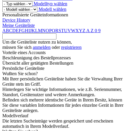
Modelltyp wählen
Modell wählen
Personalisierte Geräteinformationen
Device History
Meine Geräteliste
A
B
C
D
E
F
G
H
I
J
K
L
M
N
O
P
Q
R
S
T
U
V
W
X
Y
Z
A
Z
0
9
Um die Geräteliste nutzen zu können,
müssen Sie sich
anmelden
oder
registrieren
Vorteile eines Accounts
Beschleunigung des Bestellprozesses
Übersicht aller getätigten Bestellungen
Persönliche Geräteliste
Wußten Sie schon?
Mit Ihrer persönlichen Geräteliste haben Sie die Verwaltung Ihrer
Geräte stets im Griff.
Hinterlegen Sie wichtige Informationen, wie z.B. Seriennummer,
Standort, Gerätenutzer und weitere Anmerkungen.
Befinden sich mehrere identische Geräte in Ihrem Besitz, können
Sie diese variablen Informationen für jedes einzelne Gerät in Ihrer
Geräteliste anlegen.
Modellverlauf
Die letzten Sucheinträge werden gespeichert und erscheinen
automatisch in Ihrem Modellverlauf.