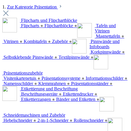
1.
Zur Kategorie Präsentation
Flipcharts und Flipchartblöcke
Flipcharts
●
Flipchartblöcke
●
Tafeln und
Vitrinen
Magnettafeln
●
Vitrinen
●
Kombitafeln
●
Zubehör
●
Pinnwände und
Infoboards
Korkpinnwände
●
Selbstklebende Pinnwände
●
Textilpinnwände
●
Präsentationszubehör
Visitenkartenetuis
●
Präsentationssysteme
●
Informationsschilder
●
Namensschilder
●
Klemmrahmen
●
Präsentationsständer
●
Etikettierung und Beschriftung
Beschriftungsgeräte
●
Etikettendrucker
●
Etikettierzangen
●
Bänder und Etiketten
●
Schneidemaschinen und Zubehör
Hebelschneider
●
2-in-1-Schneider
●
Rollenschneider
●