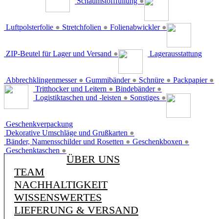
Schaumstofffüllung
●
Luftpolsterfolie
●
Stretchfolien
●
Folienabwickler
●
ZIP-Beutel für Lager und Versand
●
Lagerausstattung
Abbrechklingenmesser
●
Gummibänder
●
Schnüre
●
Packpapier
●
Tritthocker und Leitern
●
Bindebänder
●
Logistiktaschen und -leisten
●
Sonstiges
●
Geschenkverpackung
Dekorative Umschläge und Grußkarten
●
Bänder, Namensschilder und Rosetten
●
Geschenkboxen
●
Geschenktaschen
●
ÜBER UNS
TEAM
NACHHALTIGKEIT
WISSENSWERTES
LIEFERUNG & VERSAND