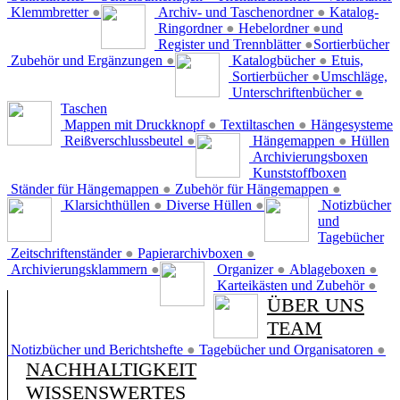
Klemmbretter
●
Archiv- und Taschenordner
●
Katalog-
Ringordner
●
Hebelordner
●
und
Register und Trennblätter
●
Sortierbücher
Zubehör und Ergänzungen
●
Katalogbücher
●
Etuis,
Sortierbücher
●
Umschläge,
Unterschriftenbücher
●
Taschen
Mappen mit Druckknopf
●
Textiltaschen
●
Hängesysteme
Reißverschlussbeutel
●
Hängemappen
●
Hüllen
Archivierungsboxen
Kunststoffboxen
Ständer für Hängemappen
●
Zubehör für Hängemappen
●
Klarsichthüllen
●
Diverse Hüllen
●
Notizbücher
und
Tagebücher
Zeitschriftenständer
●
Papierarchivboxen
●
Archivierungsklammern
●
Organizer
●
Ablageboxen
●
Karteikästen und Zubehör
●
ÜBER UNS
TEAM
Notizbücher und Berichtshefte
●
Tagebücher und Organisatoren
●
NACHHALTIGKEIT
WISSENSWERTES