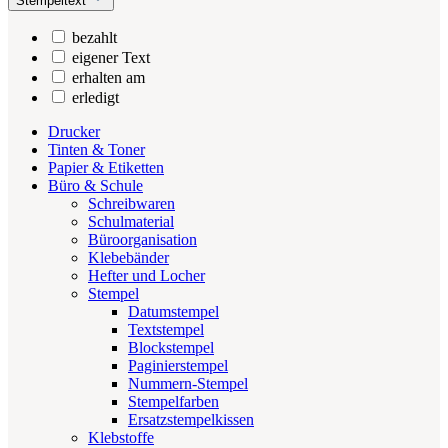
Stempeltext
bezahlt
eigener Text
erhalten am
erledigt
Drucker
Tinten & Toner
Papier & Etiketten
Büro & Schule
Schreibwaren
Schulmaterial
Büroorganisation
Klebebänder
Hefter und Locher
Stempel
Datumstempel
Textstempel
Blockstempel
Paginierstempel
Nummern-Stempel
Stempelfarben
Ersatzstempelkissen
Klebstoffe