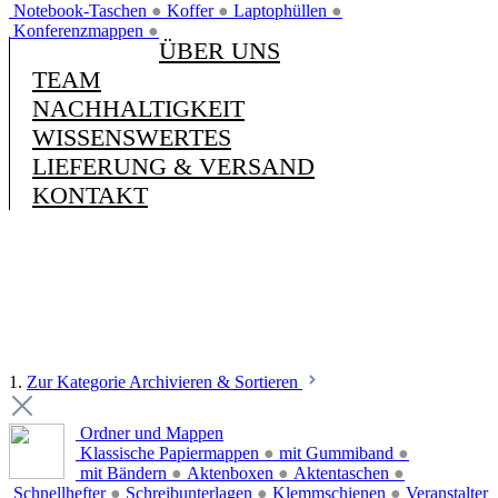
Notebook-Taschen
●
Koffer
●
Laptophüllen
●
Konferenzmappen
●
ÜBER UNS
TEAM
NACHHALTIGKEIT
WISSENSWERTES
LIEFERUNG & VERSAND
KONTAKT
1.
Zur Kategorie Archivieren & Sortieren
Ordner und Mappen
Klassische Papiermappen
●
mit Gummiband
●
mit Bändern
●
Aktenboxen
●
Aktentaschen
●
Schnellhefter
●
Schreibunterlagen
●
Klemmschienen
●
Veranstalter