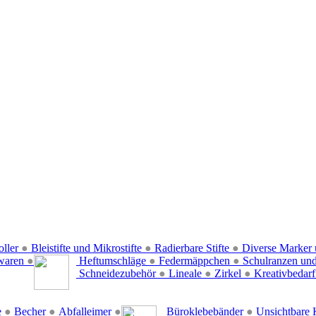
oller
●
Bleistifte und Mikrostifte
●
Radierbare Stifte
●
Diverse Marker 
waren
●
Heftumschläge
●
Federmäppchen
●
Schulranzen un
Schneidezubehör
●
Lineale
●
Zirkel
●
Kreativbedar
e
●
Becher
●
Abfalleimer
●
Büroklebebänder
●
Unsichtbare 