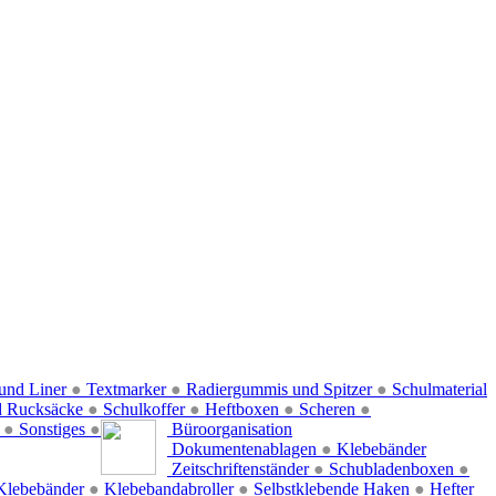
und Liner
●
Textmarker
●
Radiergummis und Spitzer
●
Schulmaterial
d Rucksäcke
●
Schulkoffer
●
Heftboxen
●
Scheren
●
f
●
Sonstiges
●
Büroorganisation
Dokumentenablagen
●
Klebebänder
Zeitschriftenständer
●
Schubladenboxen
●
Klebebänder
●
Klebebandabroller
●
Selbstklebende Haken
●
Hefter