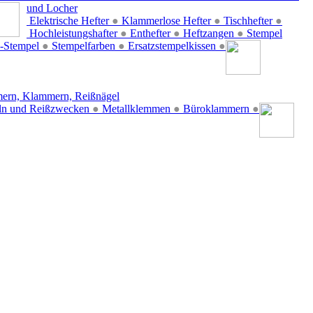
und Locher
Elektrische Hefter
●
Klammerlose Hefter
●
Tischhefter
●
Hochleistungshafter
●
Enthefter
●
Heftzangen
●
Stempel
-Stempel
●
Stempelfarben
●
Ersatzstempelkissen
●
ern, Klammern, Reißnägel
ln und Reißzwecken
●
Metallklemmen
●
Büroklammern
●