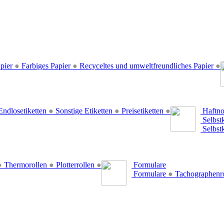
pier
●
Farbiges Papier
●
Recyceltes und umweltfreundliches Papier
●
ndlosetiketten
●
Sonstige Etiketten
●
Preisetiketten
●
Haftno
Selbst
Selbst
●
Thermorollen
●
Plotterrollen
●
Formulare
Formulare
●
Tachographenr