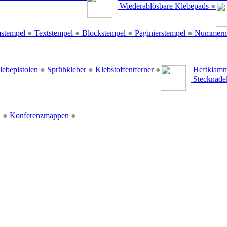
Wiederablösbare Klebepads
●
stempel
●
Textstempel
●
Blockstempel
●
Paginierstempel
●
Nummern
lebepistolen
●
Sprühkleber
●
Klebstoffentferner
●
Heftklamm
Stecknade
n
●
Konferenzmappen
●