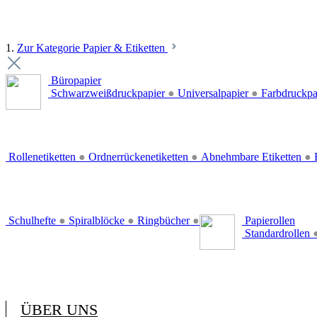
1.
Zur Kategorie Papier & Etiketten
Büropapier
Schwarzweißdruckpapier
●
Universalpapier
●
Farbdruckpa
Rollenetiketten
●
Ordnerrückenetiketten
●
Abnehmbare Etiketten
●
E
Schulhefte
●
Spiralblöcke
●
Ringbücher
●
Papierollen
Standardrollen
ÜBER UNS