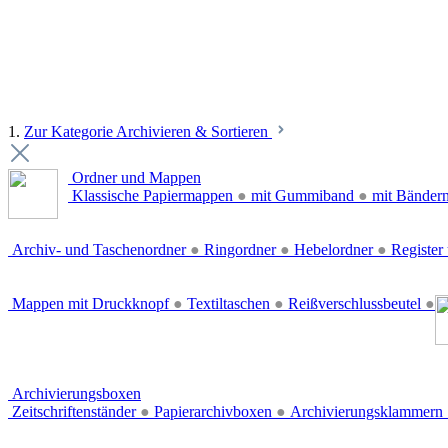
1.
Zur Kategorie Archivieren & Sortieren
Ordner und Mappen
Klassische Papiermappen
●
mit Gummiband
●
mit Bänder
Archiv- und Taschenordner
●
Ringordner
●
Hebelordner
●
Register 
Mappen mit Druckknopf
●
Textiltaschen
●
Reißverschlussbeutel
●
Archivierungsboxen
Zeitschriftenständer
●
Papierarchivboxen
●
Archivierungsklammern