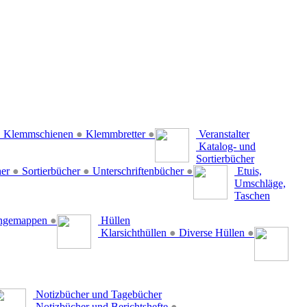
●
Klemmschienen
●
Klemmbretter
●
Veranstalter
Katalog- und
Sortierbücher
her
●
Sortierbücher
●
Unterschriftenbücher
●
Etuis,
Umschläge,
Taschen
ängemappen
●
Hüllen
Klarsichthüllen
●
Diverse Hüllen
●
Notizbücher und Tagebücher
Notizbücher und Berichtshefte
●