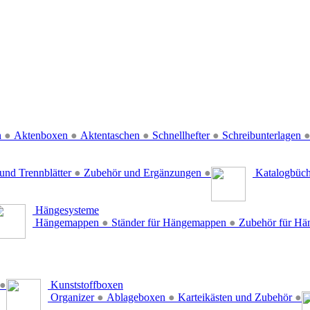
n
●
Aktenboxen
●
Aktentaschen
●
Schnellhefter
●
Schreibunterlagen
und Trennblätter
●
Zubehör und Ergänzungen
●
Katalogbüc
Hängesysteme
Hängemappen
●
Ständer für Hängemappen
●
Zubehör für H
●
Kunststoffboxen
Organizer
●
Ablageboxen
●
Karteikästen und Zubehör
●