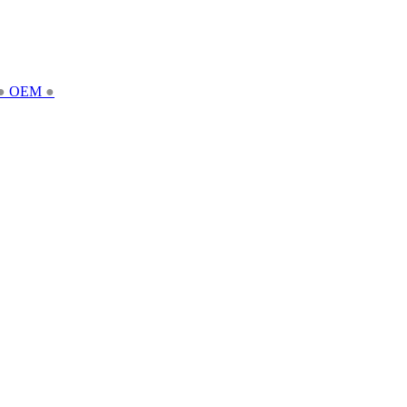
●
OEM
●