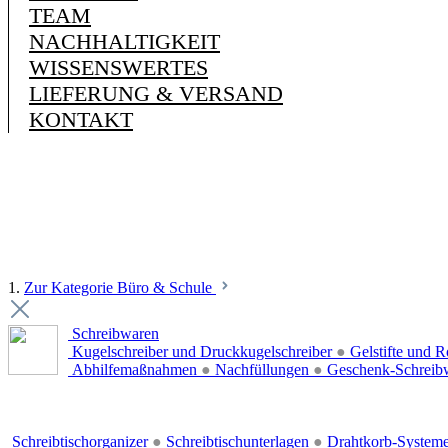
TEAM
NACHHALTIGKEIT
WISSENSWERTES
LIEFERUNG & VERSAND
KONTAKT
1.
Zur Kategorie Büro & Schule
Schreibwaren
Kugelschreiber und Druckkugelschreiber
●
Gelstifte und R
Abhilfemaßnahmen
●
Nachfüllungen
●
Geschenk-Schreib
Schreibtischorganizer
●
Schreibtischunterlagen
●
Drahtkorb-System