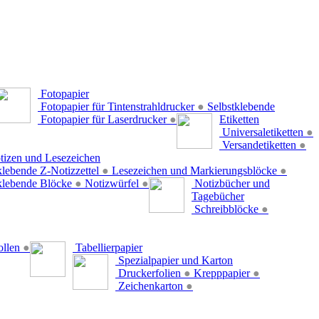
Fotopapier
Fotopapier für Tintenstrahldrucker
●
Selbstklebende
Fotopapier für Laserdrucker
●
Etiketten
Universaletiketten
●
Versandetiketten
●
tizen und Lesezeichen
klebende Z-Notizzettel
●
Lesezeichen und Markierungsblöcke
●
klebende Blöcke
●
Notizwürfel
●
Notizbücher und
Tagebücher
Schreibblöcke
●
ollen
●
Tabellierpapier
Spezialpapier und Karton
Druckerfolien
●
Krepppapier
●
Zeichenkarton
●