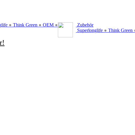
glife
●
Think Green
●
OEM
●
Zubehör
Superlonglife
●
Think Green
r!