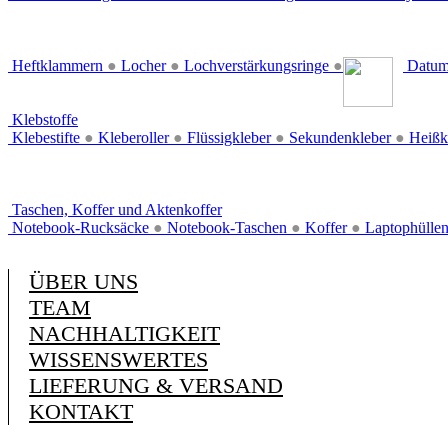
Heftklammern
●
Locher
●
Lochverstärkungsringe
●
Datum
Klebstoffe
Klebestifte
●
Kleberoller
●
Flüssigkleber
●
Sekundenkleber
●
Heißk
Taschen, Koffer und Aktenkoffer
Notebook-Rucksäcke
●
Notebook-Taschen
●
Koffer
●
Laptophülle
ÜBER UNS
TEAM
NACHHALTIGKEIT
WISSENSWERTES
LIEFERUNG & VERSAND
KONTAKT