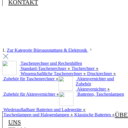
KONTAKT
1.
Zur Kategorie Büroausstattung & Elektronik
Taschenrechner und Rechenhilfen
Standard-Taschenrechner
●
Tischrechner
●
Wissenschaftliche Taschenrechner
●
Druckrechner
●
Zubehör für Taschenrechner
●
Aktenvernichter und
Zubehör
Aktenvernichter
●
Zubehör für Aktenvernichter
●
Batterien, Taschenlampen
Wiederaufladbare Batterien und Ladegeräte
●
ÜBE
Taschenlampen und Halogenlampen
●
Klassische Batterien
●
UNS