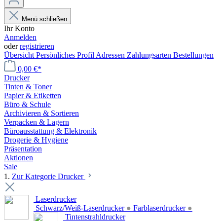
Menü schließen
Ihr Konto
Anmelden
oder
registrieren
Übersicht
Persönliches Profil
Adressen
Zahlungsarten
Bestellungen
0,00 €*
Drucker
Tinten & Toner
Papier & Etiketten
Büro & Schule
Archivieren & Sortieren
Verpacken & Lagern
Büroausstattung & Elektronik
Drogerie & Hygiene
Präsentation
Aktionen
Sale
1.
Zur Kategorie Drucker
Laserdrucker
Schwarz/Weiß-Laserdrucker
●
Farblaserdrucker
●
Tintenstrahldrucker