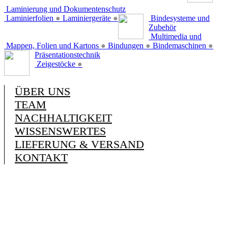
Laminierung und Dokumentenschutz
Laminierfolien
●
Laminiergeräte
●
Bindesysteme und
Zubehör
Multimedia und
Mappen, Folien und Kartons
●
Bindungen
●
Bindemaschinen
●
Präsentationstechnik
Zeigestöcke
●
ÜBER UNS
TEAM
NACHHALTIGKEIT
WISSENSWERTES
LIEFERUNG & VERSAND
KONTAKT