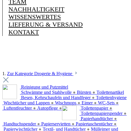
TEAM
NACHHALTIGKEIT
WISSENSWERTES
LIEFERUNG & VERSAND
KONTAKT
1.
Zur Kategorie Drogerie & Hygiene
Reinigung und Putzmittel
Schwämme und Stahlwolle
●
Bürsten
●
Toilettenartikel
Besen, Kehrschaufeln und Handfeger
●
Toilettenhygiene
Wischtücher und Lappen
●
Wischmops
●
Eimer
●
WC-Sets
●
Luftentfeuchter
●
Autopflege
●
Toilettenpapier
●
Toilettenpapierspender
●
Papierhandtücher
●
Handtuchspender
●
Papierservietten
●
Papiertaschentücher
●
Papierwischtücher
●
Textil- und Handtücher
●
Mülleimer und