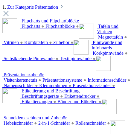
1.
Zur Kategorie Präsentation
Flipcharts und Flipchartblöcke
Flipcharts
●
Flipchartblöcke
●
Tafeln und
Vitrinen
Magnettafeln
●
Vitrinen
●
Kombitafeln
●
Zubehör
●
Pinnwände und
Infoboards
Korkpinnwände
●
Selbstklebende Pinnwände
●
Textilpinnwände
●
Präsentationszubehör
Visitenkartenetuis
●
Präsentationssysteme
●
Informationsschilder
●
Namensschilder
●
Klemmrahmen
●
Präsentationsständer
●
Etikettierung und Beschriftung
Beschriftungsgeräte
●
Etikettendrucker
●
Etikettierzangen
●
Bänder und Etiketten
●
Schneidemaschinen und Zubehör
Hebelschneider
●
2-in-1-Schneider
●
Rollenschneider
●