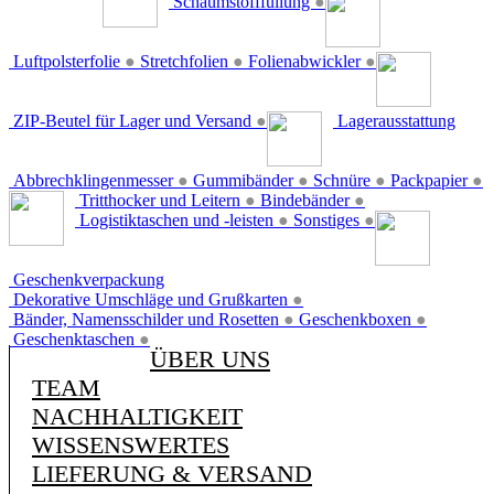
Schaumstofffüllung
●
Luftpolsterfolie
●
Stretchfolien
●
Folienabwickler
●
ZIP-Beutel für Lager und Versand
●
Lagerausstattung
Abbrechklingenmesser
●
Gummibänder
●
Schnüre
●
Packpapier
●
Tritthocker und Leitern
●
Bindebänder
●
Logistiktaschen und -leisten
●
Sonstiges
●
Geschenkverpackung
Dekorative Umschläge und Grußkarten
●
Bänder, Namensschilder und Rosetten
●
Geschenkboxen
●
Geschenktaschen
●
ÜBER UNS
TEAM
NACHHALTIGKEIT
WISSENSWERTES
LIEFERUNG & VERSAND