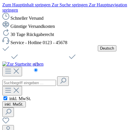
Zum Hauptinhalt springen
Zur Suche springen
Zur Hauptnavigation
springen
Schneller Versand
Günstige Versandkosten
30 Tage Rückgaberecht
Service - Hotline 0123 - 45678
Deutsch
Versandkostenfreie Lieferung ab 49,00€ Netto
Jobs
Sichere SSL-Verbindung
Schnelle Lieferung
Čeština
Helpdesk
Nachhaltigkeit
Deutsch
inkl. MwSt.
inkl. MwSt.