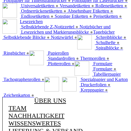
Fotopapier für Tintenstrahldrucker
●
Fotopapier für Laserdrucker
●
Universaletiketten
●
Versandetiketten
●
Rollenetiketten
●
Ordnerrückenetiketten
●
Abnehmbare Etiketten
●
Endlosetiketten
●
Sonstige Etiketten
●
Preisetiketten
●
Lesezeichen
Selbstklebende Z-Notizzettel
●
Notizbücher und
Lesezeichen und Markierungsblöcke
●
Tagebücher
Selbstklebende Blöcke
●
Notizwürfel
●
Schreibblöcke
●
Schulhefte
●
Spiralblöcke
●
Ringbücher
●
Papierollen
Standardrollen
●
Thermorollen
●
Plotterrollen
●
Formulare
Formulare
●
Tabellierpapier
Tachographenrollen
●
Spezialpapier und Karton
Druckerfolien
●
Krepppapier
●
Zeichenkarton
●
ÜBER UNS
TEAM
NACHHALTIGKEIT
WISSENSWERTES
LIEFERUNG & VERSAND