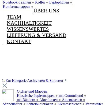
Notebook-Taschen
●
Koffer
●
Laptophüllen
●
Konferenzmappen
●
ÜBER UNS
TEAM
NACHHALTIGKEIT
WISSENSWERTES
LIEFERUNG & VERSAND
KONTAKT
1.
Zur Kategorie Archivieren & Sortieren
Ordner und Mappen
Klassische Papiermappen
●
mit Gummiband
●
mit Bändern
●
Aktenboxen
●
Aktentaschen
●
Schnellhefter
●
Schreibunterlagen
●
Klemmschienen
●
Veranstalter