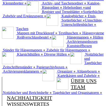
Klemmbretter
●
Archiv- und Taschenordner
●
Katalog-
Ringordner
●
Hebelordner
●
und
Register und Trennblätter
●
Sortierbücher
Zubehör und Ergänzungen
●
Katalogbücher
●
Etuis,
Sortierbücher
●
Umschläge,
Unterschriftenbücher
●
Taschen
Mappen mit Druckknopf
●
Textiltaschen
●
Hängesysteme
Reißverschlussbeutel
●
Hängemappen
●
Hüllen
Archivierungsboxen
Kunststoffboxen
Ständer für Hängemappen
●
Zubehör für Hängemappen
●
Klarsichthüllen
●
Diverse Hüllen
●
Notizbücher
und
Tagebücher
Zeitschriftenständer
●
Papierarchivboxen
●
Archivierungsklammern
●
Organizer
●
Ablageboxen
●
Karteikästen und Zubehör
●
ÜBER UNS
TEAM
Notizbücher und Berichtshefte
●
Tagebücher und Organisatoren
●
NACHHALTIGKEIT
WISSENSWERTES