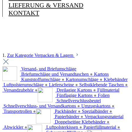
LIEFERUNG & VERSAND
KONTAKT
1.
Zur Kategorie Verpacken & Lagern
Versand- und Briefumschläge
Briefumschläge und Versandtaschen
●
Kartons
Kunststoffumschläge
●
Kartonumschläge
●
Klebebänder
Luftpolsterumschläge
●
Lieferscheine
●
Selbstklebende Taschen
●
Versandzubehör
●
Dreilagige Kartons
●
Füllmaterial
Fünflagige Kartons
●
Folien
Schnellverschlussbeutel
Schnellverschluss- und Versandkartons
●
Umzugskartons
●
Transportrollen
●
Packbänder
●
Spezialbänder
●
Papierbänder
●
Verpackungsmaterial
Doppelseitige Klebebänder
●
Abwickler
●
Luftpolsterkissen
●
Papierfüllmaterial
●