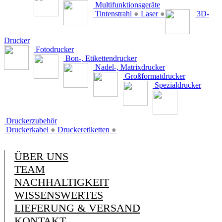
Multifunktionsgeräte
Tintenstrahl
●
Laser
●
3D-
Drucker
Fotodrucker
Bon-, Etikettendrucker
Nadel-, Matrixdrucker
Großformatdrucker
Spezialdrucker
Druckerzubehör
Druckerkabel
●
Druckeretiketten
●
ÜBER UNS
TEAM
NACHHALTIGKEIT
WISSENSWERTES
LIEFERUNG & VERSAND
KONTAKT