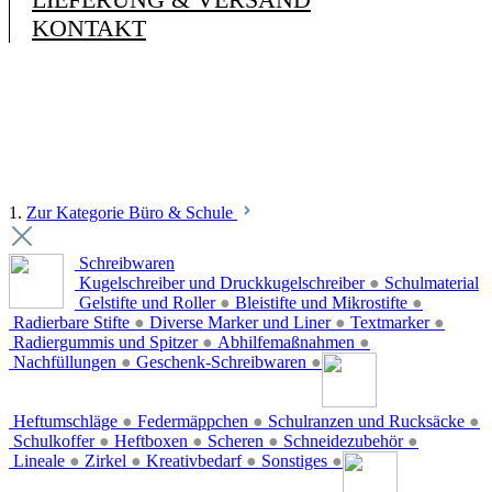
KONTAKT
1.
Zur Kategorie Büro & Schule
Schreibwaren
Kugelschreiber und Druckkugelschreiber
●
Schulmaterial
Gelstifte und Roller
●
Bleistifte und Mikrostifte
●
Radierbare Stifte
●
Diverse Marker und Liner
●
Textmarker
●
Radiergummis und Spitzer
●
Abhilfemaßnahmen
●
Nachfüllungen
●
Geschenk-Schreibwaren
●
Heftumschläge
●
Federmäppchen
●
Schulranzen und Rucksäcke
●
Schulkoffer
●
Heftboxen
●
Scheren
●
Schneidezubehör
●
Lineale
●
Zirkel
●
Kreativbedarf
●
Sonstiges
●