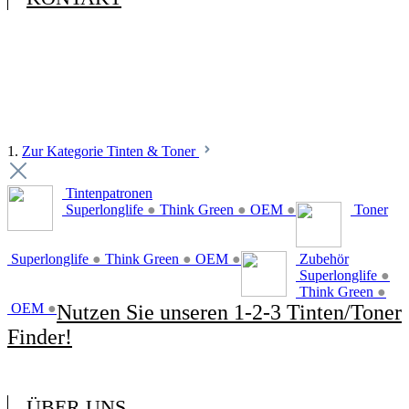
1.
Zur Kategorie Tinten & Toner
Tintenpatronen
Superlonglife
●
Think Green
●
OEM
●
Toner
Superlonglife
●
Think Green
●
OEM
●
Zubehör
Superlonglife
●
Think Green
●
OEM
●
Nutzen Sie unseren 1-2-3 Tinten/Toner
Finder!
ÜBER UNS