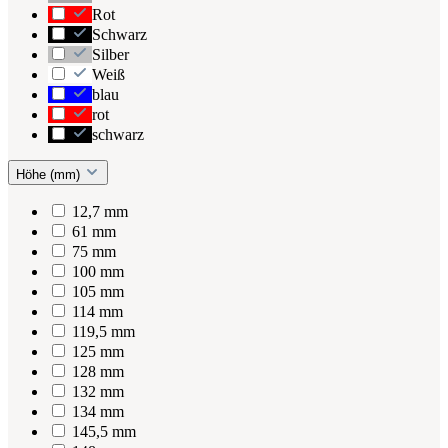
Rot
Schwarz
Silber
Weiß
blau
rot
schwarz
Höhe (mm)
12,7 mm
61 mm
75 mm
100 mm
105 mm
114 mm
119,5 mm
125 mm
128 mm
132 mm
134 mm
145,5 mm