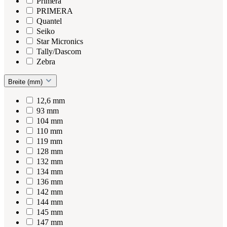
Primera
PRIMERA
Quantel
Seiko
Star Micronics
Tally/Dascom
Zebra
Breite (mm)
12,6 mm
93 mm
104 mm
110 mm
119 mm
128 mm
132 mm
134 mm
136 mm
142 mm
144 mm
145 mm
147 mm