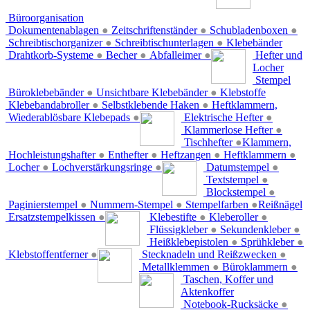
Büroorganisation
Dokumentenablagen
●
Zeitschriftenständer
●
Schubladenboxen
●
Schreibtischorganizer
●
Schreibtischunterlagen
●
Klebebänder
Drahtkorb-Systeme
●
Becher
●
Abfalleimer
●
Hefter und
Locher
Stempel
Büroklebebänder
●
Unsichtbare Klebebänder
●
Klebstoffe
Klebebandabroller
●
Selbstklebende Haken
●
Heftklammern,
Wiederablösbare Klebepads
●
Elektrische Hefter
●
Klammerlose Hefter
●
Tischhefter
●
Klammern,
Hochleistungshafter
●
Enthefter
●
Heftzangen
●
Heftklammern
●
Locher
●
Lochverstärkungsringe
●
Datumstempel
●
Textstempel
●
Blockstempel
●
Paginierstempel
●
Nummern-Stempel
●
Stempelfarben
●
Reißnägel
Ersatzstempelkissen
●
Klebestifte
●
Kleberoller
●
Flüssigkleber
●
Sekundenkleber
●
Heißklebepistolen
●
Sprühkleber
●
Klebstoffentferner
●
Stecknadeln und Reißzwecken
●
Metallklemmen
●
Büroklammern
●
Taschen, Koffer und
Aktenkoffer
Notebook-Rucksäcke
●