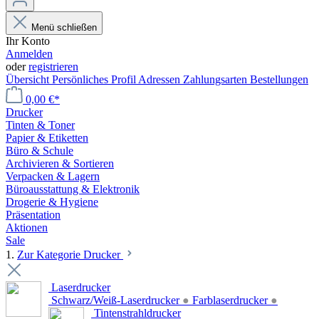
Menü schließen
Ihr Konto
Anmelden
oder
registrieren
Übersicht
Persönliches Profil
Adressen
Zahlungsarten
Bestellungen
0,00 €*
Drucker
Tinten & Toner
Papier & Etiketten
Büro & Schule
Archivieren & Sortieren
Verpacken & Lagern
Büroausstattung & Elektronik
Drogerie & Hygiene
Präsentation
Aktionen
Sale
1.
Zur Kategorie Drucker
Laserdrucker
Schwarz/Weiß-Laserdrucker
●
Farblaserdrucker
●
Tintenstrahldrucker