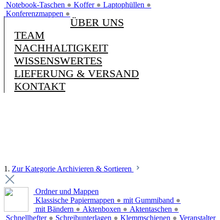
Notebook-Taschen
●
Koffer
●
Laptophüllen
●
Konferenzmappen
●
ÜBER UNS
TEAM
NACHHALTIGKEIT
WISSENSWERTES
LIEFERUNG & VERSAND
KONTAKT
1.
Zur Kategorie Archivieren & Sortieren
Ordner und Mappen
Klassische Papiermappen
●
mit Gummiband
●
mit Bändern
●
Aktenboxen
●
Aktentaschen
●
Schnellhefter
●
Schreibunterlagen
●
Klemmschienen
●
Veranstalter