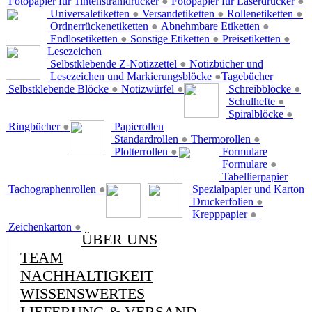
Fotopapier für Tintenstrahldrucker
●
Fotopapier für Laserdrucker
●
Universaletiketten
●
Versandetiketten
●
Rollenetiketten
●
Ordnerrückenetiketten
●
Abnehmbare Etiketten
●
Endlosetiketten
●
Sonstige Etiketten
●
Preisetiketten
●
Lesezeichen
Selbstklebende Z-Notizzettel
●
Notizbücher und
Lesezeichen und Markierungsblöcke
●
Tagebücher
Selbstklebende Blöcke
●
Notizwürfel
●
Schreibblöcke
●
Schulhefte
●
Spiralblöcke
●
Ringbücher
●
Papierollen
Standardrollen
●
Thermorollen
●
Plotterrollen
●
Formulare
Formulare
●
Tabellierpapier
Tachographenrollen
●
Spezialpapier und Karton
Druckerfolien
●
Krepppapier
●
Zeichenkarton
●
ÜBER UNS
TEAM
NACHHALTIGKEIT
WISSENSWERTES
LIEFERUNG & VERSAND