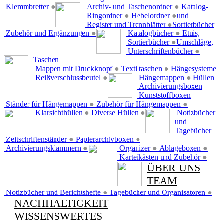
Klemmbretter
●
Archiv- und Taschenordner
●
Katalog-
Ringordner
●
Hebelordner
●
und
Register und Trennblätter
●
Sortierbücher
Zubehör und Ergänzungen
●
Katalogbücher
●
Etuis,
Sortierbücher
●
Umschläge,
Unterschriftenbücher
●
Taschen
Mappen mit Druckknopf
●
Textiltaschen
●
Hängesysteme
Reißverschlussbeutel
●
Hängemappen
●
Hüllen
Archivierungsboxen
Kunststoffboxen
Ständer für Hängemappen
●
Zubehör für Hängemappen
●
Klarsichthüllen
●
Diverse Hüllen
●
Notizbücher
und
Tagebücher
Zeitschriftenständer
●
Papierarchivboxen
●
Archivierungsklammern
●
Organizer
●
Ablageboxen
●
Karteikästen und Zubehör
●
ÜBER UNS
TEAM
Notizbücher und Berichtshefte
●
Tagebücher und Organisatoren
●
NACHHALTIGKEIT
WISSENSWERTES