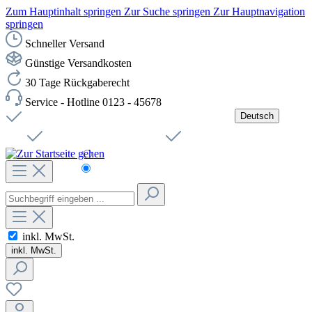
Zum Hauptinhalt springen
Zur Suche springen
Zur Hauptnavigation
springen
Schneller Versand
Günstige Versandkosten
30 Tage Rückgaberecht
Service - Hotline 0123 - 45678
Deutsch
Versandkostenfreie Lieferung ab 49,00€ Netto
Jobs
Sichere SSL-Verbindung
Schnelle Lieferung
Čeština
Helpdesk
Nachhaltigkeit
Deutsch
inkl. MwSt.
inkl. MwSt.