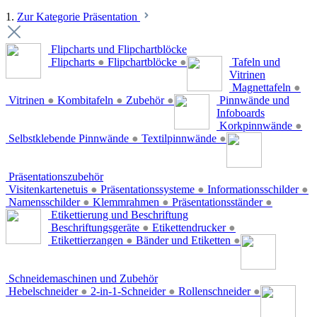
1.
Zur Kategorie Präsentation
Flipcharts und Flipchartblöcke
Flipcharts
●
Flipchartblöcke
●
Tafeln und
Vitrinen
Magnettafeln
●
Vitrinen
●
Kombitafeln
●
Zubehör
●
Pinnwände und
Infoboards
Korkpinnwände
●
Selbstklebende Pinnwände
●
Textilpinnwände
●
Präsentationszubehör
Visitenkartenetuis
●
Präsentationssysteme
●
Informationsschilder
●
Namensschilder
●
Klemmrahmen
●
Präsentationsständer
●
Etikettierung und Beschriftung
Beschriftungsgeräte
●
Etikettendrucker
●
Etikettierzangen
●
Bänder und Etiketten
●
Schneidemaschinen und Zubehör
Hebelschneider
●
2-in-1-Schneider
●
Rollenschneider
●