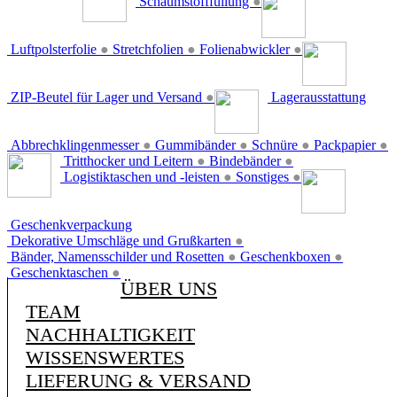
Schaumstofffüllung
●
Luftpolsterfolie
●
Stretchfolien
●
Folienabwickler
●
ZIP-Beutel für Lager und Versand
●
Lagerausstattung
Abbrechklingenmesser
●
Gummibänder
●
Schnüre
●
Packpapier
●
Tritthocker und Leitern
●
Bindebänder
●
Logistiktaschen und -leisten
●
Sonstiges
●
Geschenkverpackung
Dekorative Umschläge und Grußkarten
●
Bänder, Namensschilder und Rosetten
●
Geschenkboxen
●
Geschenktaschen
●
ÜBER UNS
TEAM
NACHHALTIGKEIT
WISSENSWERTES
LIEFERUNG & VERSAND