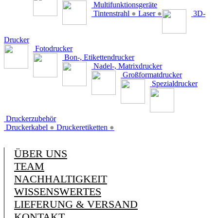
Multifunktionsgeräte
Tintenstrahl
●
Laser
●
3D-
Drucker
Fotodrucker
Bon-, Etikettendrucker
Nadel-, Matrixdrucker
Großformatdrucker
Spezialdrucker
Druckerzubehör
Druckerkabel
●
Druckeretiketten
●
ÜBER UNS
TEAM
NACHHALTIGKEIT
WISSENSWERTES
LIEFERUNG & VERSAND
KONTAKT