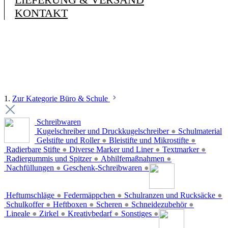
KONTAKT
1.
Zur Kategorie Büro & Schule
Schreibwaren
Kugelschreiber und Druckkugelschreiber
●
Schulmaterial
Gelstifte und Roller
●
Bleistifte und Mikrostifte
●
Radierbare Stifte
●
Diverse Marker und Liner
●
Textmarker
●
Radiergummis und Spitzer
●
Abhilfemaßnahmen
●
Nachfüllungen
●
Geschenk-Schreibwaren
●
Heftumschläge
●
Federmäppchen
●
Schulranzen und Rucksäcke
●
Schulkoffer
●
Heftboxen
●
Scheren
●
Schneidezubehör
●
Lineale
●
Zirkel
●
Kreativbedarf
●
Sonstiges
●