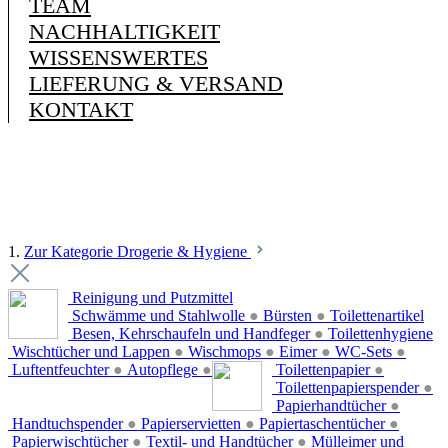
TEAM
NACHHALTIGKEIT
WISSENSWERTES
LIEFERUNG & VERSAND
KONTAKT
1.
Zur Kategorie Drogerie & Hygiene
Reinigung und Putzmittel
Schwämme und Stahlwolle
●
Bürsten
●
Toilettenartikel
Besen, Kehrschaufeln und Handfeger
●
Toilettenhygiene
Wischtücher und Lappen
●
Wischmops
●
Eimer
●
WC-Sets
●
Luftentfeuchter
●
Autopflege
●
Toilettenpapier
●
Toilettenpapierspender
●
Papierhandtücher
●
Handtuchspender
●
Papierservietten
●
Papiertaschentücher
●
Papierwischtücher
●
Textil- und Handtücher
●
Mülleimer und