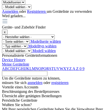
Anmelden
oder
Registrieren
um Geräteliste zu verwenden
Wird geladen...
Geräte- und Zubehör Finder
x
Modellserie wählen
Modelltyp wählen
Modell wählen
Personalisierte Geräteinformationen
Device History
Meine Geräteliste
A
B
C
D
E
F
G
H
I
J
K
L
M
N
O
P
Q
R
S
T
U
V
W
X
Y
Z
A
Z
0
9
Um die Geräteliste nutzen zu können,
müssen Sie sich
anmelden
oder
registrieren
Vorteile eines Accounts
Beschleunigung des Bestellprozesses
Übersicht aller getätigten Bestellungen
Persönliche Geräteliste
Wußten Sie schon?
Mit Ihrer persönlichen Geräteliste haben Sie die Verwaltung Ihrer