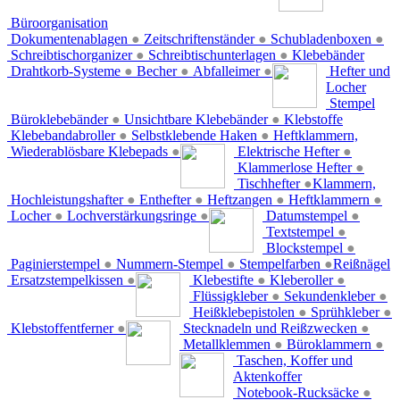
Büroorganisation
Dokumentenablagen
●
Zeitschriftenständer
●
Schubladenboxen
●
Schreibtischorganizer
●
Schreibtischunterlagen
●
Klebebänder
Drahtkorb-Systeme
●
Becher
●
Abfalleimer
●
Hefter und
Locher
Stempel
Büroklebebänder
●
Unsichtbare Klebebänder
●
Klebstoffe
Klebebandabroller
●
Selbstklebende Haken
●
Heftklammern,
Wiederablösbare Klebepads
●
Elektrische Hefter
●
Klammerlose Hefter
●
Tischhefter
●
Klammern,
Hochleistungshafter
●
Enthefter
●
Heftzangen
●
Heftklammern
●
Locher
●
Lochverstärkungsringe
●
Datumstempel
●
Textstempel
●
Blockstempel
●
Paginierstempel
●
Nummern-Stempel
●
Stempelfarben
●
Reißnägel
Ersatzstempelkissen
●
Klebestifte
●
Kleberoller
●
Flüssigkleber
●
Sekundenkleber
●
Heißklebepistolen
●
Sprühkleber
●
Klebstoffentferner
●
Stecknadeln und Reißzwecken
●
Metallklemmen
●
Büroklammern
●
Taschen, Koffer und
Aktenkoffer
Notebook-Rucksäcke
●