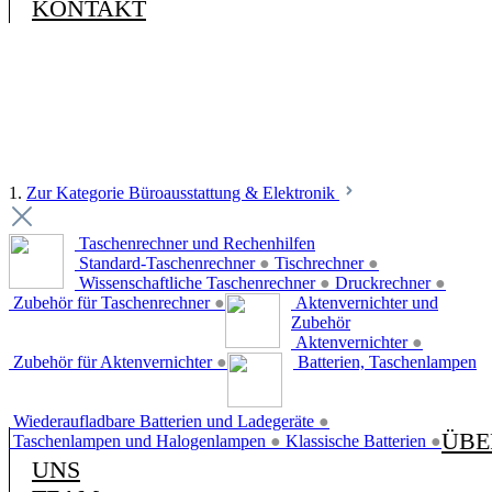
KONTAKT
1.
Zur Kategorie Büroausstattung & Elektronik
Taschenrechner und Rechenhilfen
Standard-Taschenrechner
●
Tischrechner
●
Wissenschaftliche Taschenrechner
●
Druckrechner
●
Zubehör für Taschenrechner
●
Aktenvernichter und
Zubehör
Aktenvernichter
●
Zubehör für Aktenvernichter
●
Batterien, Taschenlampen
Wiederaufladbare Batterien und Ladegeräte
●
ÜBE
Taschenlampen und Halogenlampen
●
Klassische Batterien
●
UNS