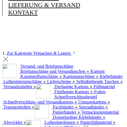
LIEFERUNG & VERSAND
KONTAKT
1.
Zur Kategorie Verpacken & Lagern
Versand- und Briefumschläge
Briefumschläge und Versandtaschen
●
Kartons
Kunststoffumschläge
●
Kartonumschläge
●
Klebebänder
Luftpolsterumschläge
●
Lieferscheine
●
Selbstklebende Taschen
●
Versandzubehör
●
Dreilagige Kartons
●
Füllmaterial
Fünflagige Kartons
●
Folien
Schnellverschlussbeutel
Schnellverschluss- und Versandkartons
●
Umzugskartons
●
Transportrollen
●
Packbänder
●
Spezialbänder
●
Papierbänder
●
Verpackungsmaterial
Doppelseitige Klebebänder
●
Abwickler
●
Luftpolsterkissen
●
Papierfüllmaterial
●