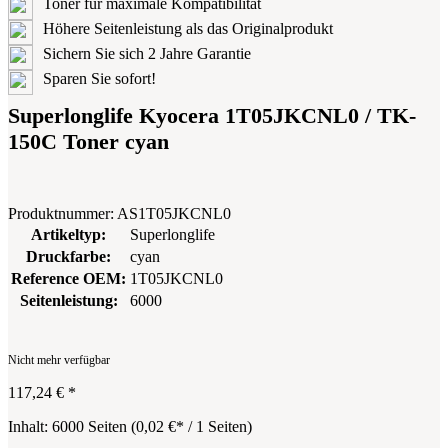
Toner für maximale Kompatibilität
Höhere Seitenleistung als das Originalprodukt
Sichern Sie sich 2 Jahre Garantie
Sparen Sie sofort!
Superlonglife Kyocera 1T05JKCNL0 / TK-
150C Toner cyan
Produktnummer:
AS1T05JKCNL0
Artikeltyp:
Superlonglife
Druckfarbe:
cyan
Reference OEM:
1T05JKCNL0
Seitenleistung:
6000
Nicht mehr verfügbar
117,24 €
*
Inhalt:
6000 Seiten
(
0,02 €
* / 1 Seiten)