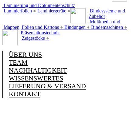
Laminierung und Dokumentenschutz
Laminierfolien
●
Laminiergeräte
●
Bindesysteme und
Zubehör
Multimedia und
Mappen, Folien und Kartons
●
Bindungen
●
Bindemaschinen
●
Präsentationstechnik
Zeigestöcke
●
ÜBER UNS
TEAM
NACHHALTIGKEIT
WISSENSWERTES
LIEFERUNG & VERSAND
KONTAKT