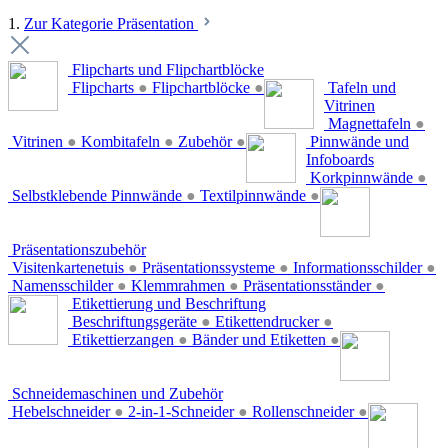
1.
Zur Kategorie Präsentation
Flipcharts und Flipchartblöcke
Flipcharts
●
Flipchartblöcke
●
Tafeln und
Vitrinen
Magnettafeln
●
Vitrinen
●
Kombitafeln
●
Zubehör
●
Pinnwände und
Infoboards
Korkpinnwände
●
Selbstklebende Pinnwände
●
Textilpinnwände
●
Präsentationszubehör
Visitenkartenetuis
●
Präsentationssysteme
●
Informationsschilder
●
Namensschilder
●
Klemmrahmen
●
Präsentationsständer
●
Etikettierung und Beschriftung
Beschriftungsgeräte
●
Etikettendrucker
●
Etikettierzangen
●
Bänder und Etiketten
●
Schneidemaschinen und Zubehör
Hebelschneider
●
2-in-1-Schneider
●
Rollenschneider
●