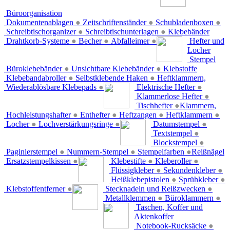
Büroorganisation
Dokumentenablagen
●
Zeitschriftenständer
●
Schubladenboxen
●
Schreibtischorganizer
●
Schreibtischunterlagen
●
Klebebänder
Drahtkorb-Systeme
●
Becher
●
Abfalleimer
●
Hefter und
Locher
Stempel
Büroklebebänder
●
Unsichtbare Klebebänder
●
Klebstoffe
Klebebandabroller
●
Selbstklebende Haken
●
Heftklammern,
Wiederablösbare Klebepads
●
Elektrische Hefter
●
Klammerlose Hefter
●
Tischhefter
●
Klammern,
Hochleistungshafter
●
Enthefter
●
Heftzangen
●
Heftklammern
●
Locher
●
Lochverstärkungsringe
●
Datumstempel
●
Textstempel
●
Blockstempel
●
Paginierstempel
●
Nummern-Stempel
●
Stempelfarben
●
Reißnägel
Ersatzstempelkissen
●
Klebestifte
●
Kleberoller
●
Flüssigkleber
●
Sekundenkleber
●
Heißklebepistolen
●
Sprühkleber
●
Klebstoffentferner
●
Stecknadeln und Reißzwecken
●
Metallklemmen
●
Büroklammern
●
Taschen, Koffer und
Aktenkoffer
Notebook-Rucksäcke
●