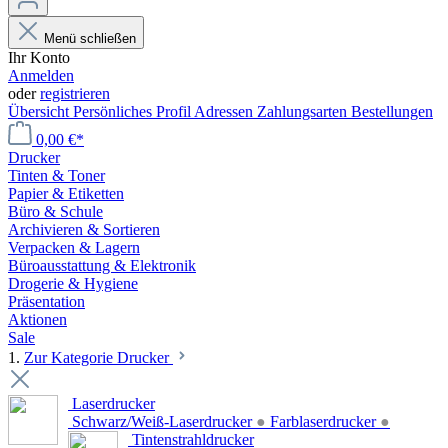
Menü schließen
Ihr Konto
Anmelden
oder
registrieren
Übersicht
Persönliches Profil
Adressen
Zahlungsarten
Bestellungen
0,00 €*
Drucker
Tinten & Toner
Papier & Etiketten
Büro & Schule
Archivieren & Sortieren
Verpacken & Lagern
Büroausstattung & Elektronik
Drogerie & Hygiene
Präsentation
Aktionen
Sale
1.
Zur Kategorie Drucker
Laserdrucker
Schwarz/Weiß-Laserdrucker
●
Farblaserdrucker
●
Tintenstrahldrucker