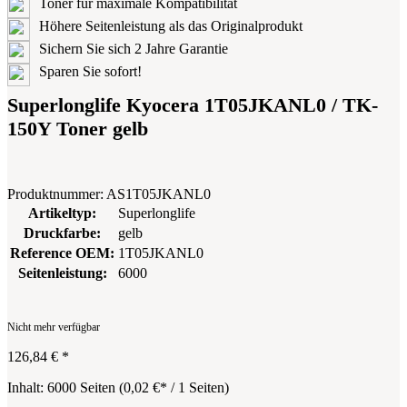
Toner für maximale Kompatibilität
Höhere Seitenleistung als das Originalprodukt
Sichern Sie sich 2 Jahre Garantie
Sparen Sie sofort!
Superlonglife Kyocera 1T05JKANL0 / TK-
150Y Toner gelb
Produktnummer:
AS1T05JKANL0
Artikeltyp:
Superlonglife
Druckfarbe:
gelb
Reference OEM:
1T05JKANL0
Seitenleistung:
6000
Nicht mehr verfügbar
126,84 €
*
Inhalt:
6000 Seiten
(
0,02 €
* / 1 Seiten)