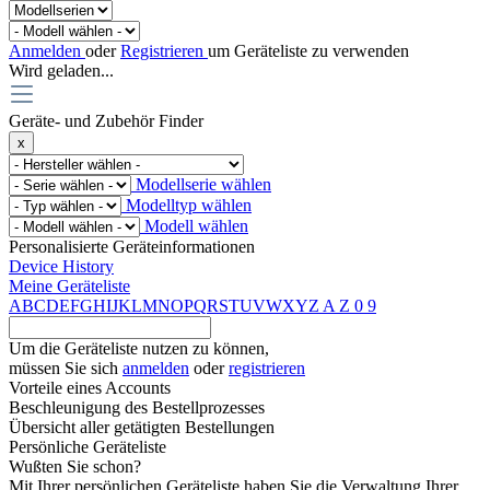
Anmelden
oder
Registrieren
um Geräteliste zu verwenden
Wird geladen...
Geräte- und Zubehör Finder
x
Modellserie wählen
Modelltyp wählen
Modell wählen
Personalisierte Geräteinformationen
Device History
Meine Geräteliste
A
B
C
D
E
F
G
H
I
J
K
L
M
N
O
P
Q
R
S
T
U
V
W
X
Y
Z
A
Z
0
9
Um die Geräteliste nutzen zu können,
müssen Sie sich
anmelden
oder
registrieren
Vorteile eines Accounts
Beschleunigung des Bestellprozesses
Übersicht aller getätigten Bestellungen
Persönliche Geräteliste
Wußten Sie schon?
Mit Ihrer persönlichen Geräteliste haben Sie die Verwaltung Ihrer