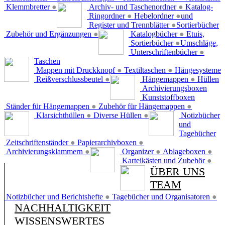
Klemmbretter
●
Archiv- und Taschenordner
●
Katalog-
Ringordner
●
Hebelordner
●
und
Register und Trennblätter
●
Sortierbücher
Zubehör und Ergänzungen
●
Katalogbücher
●
Etuis,
Sortierbücher
●
Umschläge,
Unterschriftenbücher
●
Taschen
Mappen mit Druckknopf
●
Textiltaschen
●
Hängesysteme
Reißverschlussbeutel
●
Hängemappen
●
Hüllen
Archivierungsboxen
Kunststoffboxen
Ständer für Hängemappen
●
Zubehör für Hängemappen
●
Klarsichthüllen
●
Diverse Hüllen
●
Notizbücher
und
Tagebücher
Zeitschriftenständer
●
Papierarchivboxen
●
Archivierungsklammern
●
Organizer
●
Ablageboxen
●
Karteikästen und Zubehör
●
ÜBER UNS
TEAM
Notizbücher und Berichtshefte
●
Tagebücher und Organisatoren
●
NACHHALTIGKEIT
WISSENSWERTES