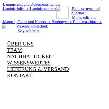
Laminierung und Dokumentenschutz
Laminierfolien
●
Laminiergeräte
●
Bindesysteme und
Zubehör
Multimedia und
Mappen, Folien und Kartons
●
Bindungen
●
Bindemaschinen
●
Präsentationstechnik
Zeigestöcke
●
ÜBER UNS
TEAM
NACHHALTIGKEIT
WISSENSWERTES
LIEFERUNG & VERSAND
KONTAKT