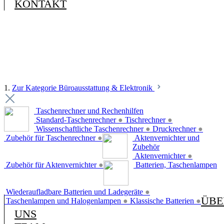
KONTAKT
1.
Zur Kategorie Büroausstattung & Elektronik
Taschenrechner und Rechenhilfen
Standard-Taschenrechner
●
Tischrechner
●
Wissenschaftliche Taschenrechner
●
Druckrechner
●
Zubehör für Taschenrechner
●
Aktenvernichter und
Zubehör
Aktenvernichter
●
Zubehör für Aktenvernichter
●
Batterien, Taschenlampen
Wiederaufladbare Batterien und Ladegeräte
●
ÜBE
Taschenlampen und Halogenlampen
●
Klassische Batterien
●
UNS