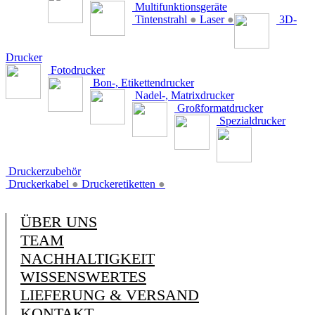
Multifunktionsgeräte
Tintenstrahl
●
Laser
●
3D-
Drucker
Fotodrucker
Bon-, Etikettendrucker
Nadel-, Matrixdrucker
Großformatdrucker
Spezialdrucker
Druckerzubehör
Druckerkabel
●
Druckeretiketten
●
ÜBER UNS
TEAM
NACHHALTIGKEIT
WISSENSWERTES
LIEFERUNG & VERSAND
KONTAKT