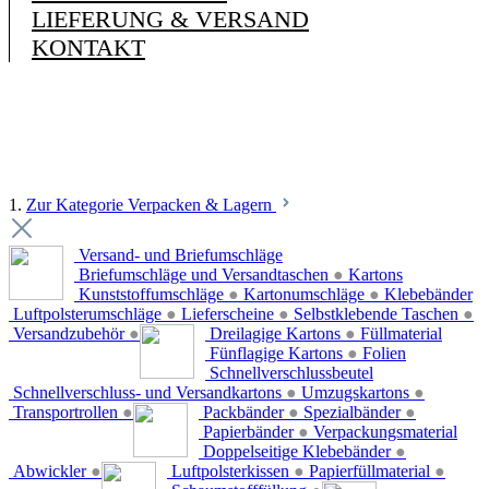
LIEFERUNG & VERSAND
KONTAKT
1.
Zur Kategorie Verpacken & Lagern
Versand- und Briefumschläge
Briefumschläge und Versandtaschen
●
Kartons
Kunststoffumschläge
●
Kartonumschläge
●
Klebebänder
Luftpolsterumschläge
●
Lieferscheine
●
Selbstklebende Taschen
●
Versandzubehör
●
Dreilagige Kartons
●
Füllmaterial
Fünflagige Kartons
●
Folien
Schnellverschlussbeutel
Schnellverschluss- und Versandkartons
●
Umzugskartons
●
Transportrollen
●
Packbänder
●
Spezialbänder
●
Papierbänder
●
Verpackungsmaterial
Doppelseitige Klebebänder
●
Abwickler
●
Luftpolsterkissen
●
Papierfüllmaterial
●