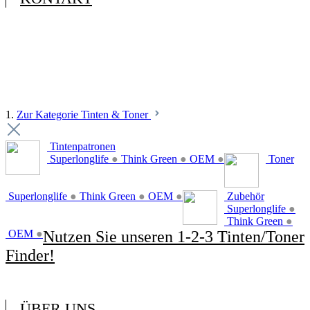
1.
Zur Kategorie Tinten & Toner
Tintenpatronen
Superlonglife
●
Think Green
●
OEM
●
Toner
Superlonglife
●
Think Green
●
OEM
●
Zubehör
Superlonglife
●
Think Green
●
OEM
●
Nutzen Sie unseren 1-2-3 Tinten/Toner
Finder!
ÜBER UNS