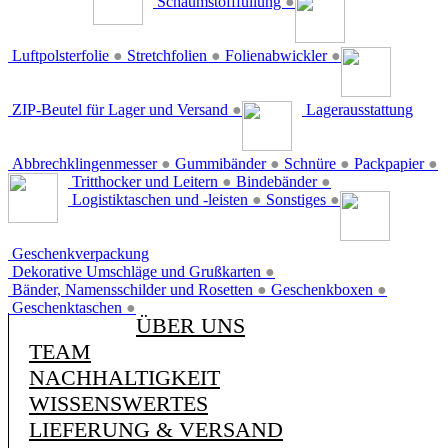
Schaumstofffüllung
●
Luftpolsterfolie
●
Stretchfolien
●
Folienabwickler
●
ZIP-Beutel für Lager und Versand
●
Lagerausstattung
Abbrechklingenmesser
●
Gummibänder
●
Schnüre
●
Packpapier
●
Tritthocker und Leitern
●
Bindebänder
●
Logistiktaschen und -leisten
●
Sonstiges
●
Geschenkverpackung
Dekorative Umschläge und Grußkarten
●
Bänder, Namensschilder und Rosetten
●
Geschenkboxen
●
Geschenktaschen
●
ÜBER UNS
TEAM
NACHHALTIGKEIT
WISSENSWERTES
LIEFERUNG & VERSAND