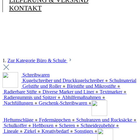
KONTAKT
1.
Zur Kategorie Büro & Schule
Schreibwaren
Kugelschreiber und Druckkugelschreiber
●
Schulmaterial
Gelstifte und Roller
●
Bleistifte und Mikrostifte
●
Radierbare Stifte
●
Diverse Marker und Liner
●
Textmarker
●
Radiergummis und Spitzer
●
Abhilfemaßnahmen
●
Nachfüllungen
●
Geschenk-Schreibwaren
●
Heftumschläge
●
Federmäppchen
●
Schulranzen und Rucksäcke
●
Schulkoffer
●
Heftboxen
●
Scheren
●
Schneidezubehör
●
Lineale
●
Zirkel
●
Kreativbedarf
●
Sonstiges
●