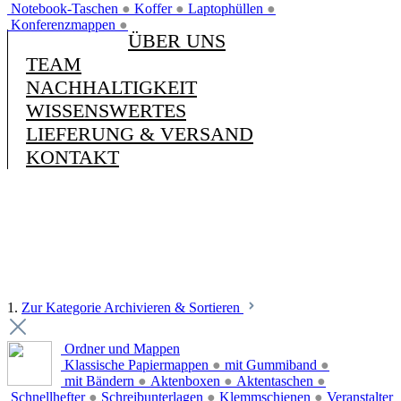
Notebook-Taschen
●
Koffer
●
Laptophüllen
●
Konferenzmappen
●
ÜBER UNS
TEAM
NACHHALTIGKEIT
WISSENSWERTES
LIEFERUNG & VERSAND
KONTAKT
1.
Zur Kategorie Archivieren & Sortieren
Ordner und Mappen
Klassische Papiermappen
●
mit Gummiband
●
mit Bändern
●
Aktenboxen
●
Aktentaschen
●
Schnellhefter
●
Schreibunterlagen
●
Klemmschienen
●
Veranstalter