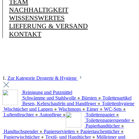
TEAM
NACHHALTIGKEIT
WISSENSWERTES
LIEFERUNG & VERSAND
KONTAKT
1.
Zur Kategorie Drogerie & Hygiene
Reinigung und Putzmittel
Schwämme und Stahlwolle
●
Bürsten
●
Toilettenartikel
Besen, Kehrschaufeln und Handfeger
●
Toilettenhygiene
Wischtücher und Lappen
●
Wischmops
●
Eimer
●
WC-Sets
●
Luftentfeuchter
●
Autopflege
●
Toilettenpapier
●
Toilettenpapierspender
●
Papierhandtücher
●
Handtuchspender
●
Papierservietten
●
Papiertaschentücher
●
Papierwischtücher
●
Textil- und Handtücher
●
Mülleimer und