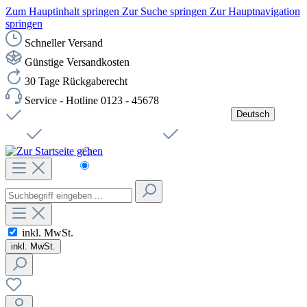
Zum Hauptinhalt springen
Zur Suche springen
Zur Hauptnavigation
springen
Schneller Versand
Günstige Versandkosten
30 Tage Rückgaberecht
Service - Hotline 0123 - 45678
Deutsch
Versandkostenfreie Lieferung ab 49,00€ Netto
Jobs
Sichere SSL-Verbindung
Schnelle Lieferung
Čeština
Helpdesk
Nachhaltigkeit
Deutsch
inkl. MwSt.
inkl. MwSt.