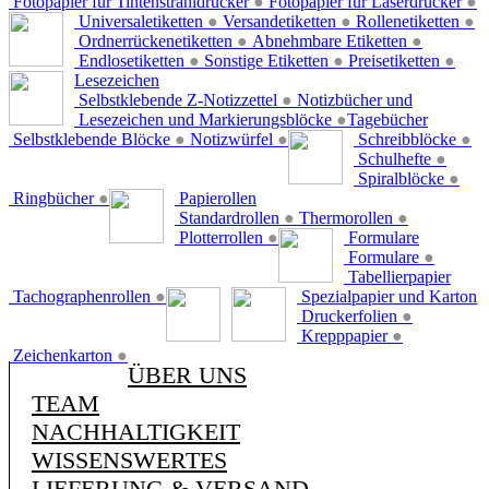
Fotopapier für Tintenstrahldrucker
●
Fotopapier für Laserdrucker
●
Universaletiketten
●
Versandetiketten
●
Rollenetiketten
●
Ordnerrückenetiketten
●
Abnehmbare Etiketten
●
Endlosetiketten
●
Sonstige Etiketten
●
Preisetiketten
●
Lesezeichen
Selbstklebende Z-Notizzettel
●
Notizbücher und
Lesezeichen und Markierungsblöcke
●
Tagebücher
Selbstklebende Blöcke
●
Notizwürfel
●
Schreibblöcke
●
Schulhefte
●
Spiralblöcke
●
Ringbücher
●
Papierollen
Standardrollen
●
Thermorollen
●
Plotterrollen
●
Formulare
Formulare
●
Tabellierpapier
Tachographenrollen
●
Spezialpapier und Karton
Druckerfolien
●
Krepppapier
●
Zeichenkarton
●
ÜBER UNS
TEAM
NACHHALTIGKEIT
WISSENSWERTES
LIEFERUNG & VERSAND