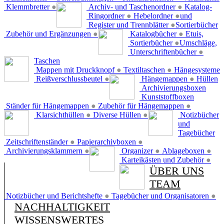
Klemmbretter
●
Archiv- und Taschenordner
●
Katalog-
Ringordner
●
Hebelordner
●
und
Register und Trennblätter
●
Sortierbücher
Zubehör und Ergänzungen
●
Katalogbücher
●
Etuis,
Sortierbücher
●
Umschläge,
Unterschriftenbücher
●
Taschen
Mappen mit Druckknopf
●
Textiltaschen
●
Hängesysteme
Reißverschlussbeutel
●
Hängemappen
●
Hüllen
Archivierungsboxen
Kunststoffboxen
Ständer für Hängemappen
●
Zubehör für Hängemappen
●
Klarsichthüllen
●
Diverse Hüllen
●
Notizbücher
und
Tagebücher
Zeitschriftenständer
●
Papierarchivboxen
●
Archivierungsklammern
●
Organizer
●
Ablageboxen
●
Karteikästen und Zubehör
●
ÜBER UNS
TEAM
Notizbücher und Berichtshefte
●
Tagebücher und Organisatoren
●
NACHHALTIGKEIT
WISSENSWERTES