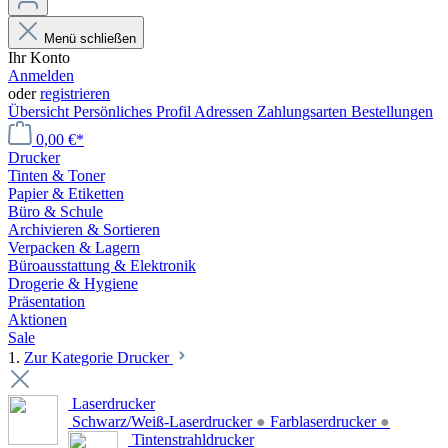
Menü schließen
Ihr Konto
Anmelden
oder
registrieren
Übersicht
Persönliches Profil
Adressen
Zahlungsarten
Bestellungen
0,00 €*
Drucker
Tinten & Toner
Papier & Etiketten
Büro & Schule
Archivieren & Sortieren
Verpacken & Lagern
Büroausstattung & Elektronik
Drogerie & Hygiene
Präsentation
Aktionen
Sale
1.
Zur Kategorie Drucker
Laserdrucker
Schwarz/Weiß-Laserdrucker
●
Farblaserdrucker
●
Tintenstrahldrucker