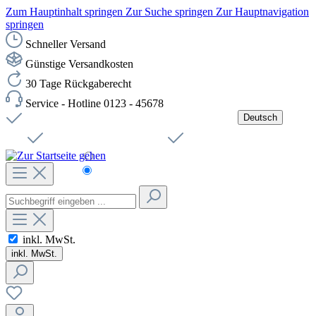
Zum Hauptinhalt springen
Zur Suche springen
Zur Hauptnavigation
springen
Schneller Versand
Günstige Versandkosten
30 Tage Rückgaberecht
Service - Hotline 0123 - 45678
Deutsch
Versandkostenfreie Lieferung ab 49,00€ Netto
Jobs
Sichere SSL-Verbindung
Schnelle Lieferung
Čeština
Helpdesk
Nachhaltigkeit
Deutsch
inkl. MwSt.
inkl. MwSt.