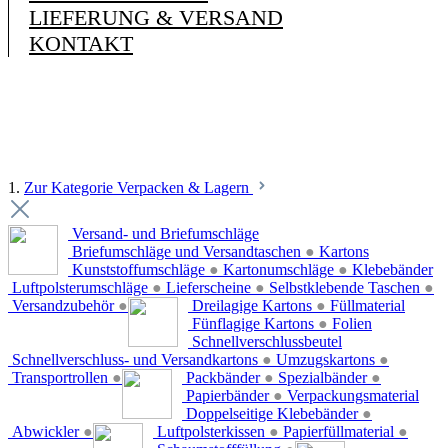
LIEFERUNG & VERSAND
KONTAKT
1.
Zur Kategorie Verpacken & Lagern
Versand- und Briefumschläge
Briefumschläge und Versandtaschen
●
Kartons
Kunststoffumschläge
●
Kartonumschläge
●
Klebebänder
Luftpolsterumschläge
●
Lieferscheine
●
Selbstklebende Taschen
●
Versandzubehör
●
Dreilagige Kartons
●
Füllmaterial
Fünflagige Kartons
●
Folien
Schnellverschlussbeutel
Schnellverschluss- und Versandkartons
●
Umzugskartons
●
Transportrollen
●
Packbänder
●
Spezialbänder
●
Papierbänder
●
Verpackungsmaterial
Doppelseitige Klebebänder
●
Abwickler
●
Luftpolsterkissen
●
Papierfüllmaterial
●