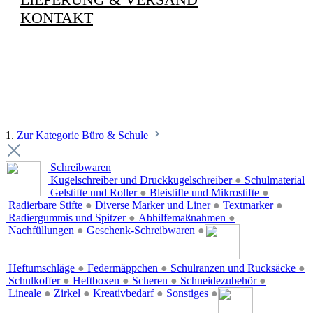
KONTAKT
1.
Zur Kategorie Büro & Schule
Schreibwaren
Kugelschreiber und Druckkugelschreiber
●
Schulmaterial
Gelstifte und Roller
●
Bleistifte und Mikrostifte
●
Radierbare Stifte
●
Diverse Marker und Liner
●
Textmarker
●
Radiergummis und Spitzer
●
Abhilfemaßnahmen
●
Nachfüllungen
●
Geschenk-Schreibwaren
●
Heftumschläge
●
Federmäppchen
●
Schulranzen und Rucksäcke
●
Schulkoffer
●
Heftboxen
●
Scheren
●
Schneidezubehör
●
Lineale
●
Zirkel
●
Kreativbedarf
●
Sonstiges
●