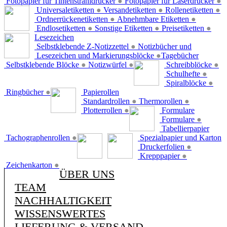
Fotopapier für Tintenstrahldrucker
●
Fotopapier für Laserdrucker
●
Universaletiketten
●
Versandetiketten
●
Rollenetiketten
●
Ordnerrückenetiketten
●
Abnehmbare Etiketten
●
Endlosetiketten
●
Sonstige Etiketten
●
Preisetiketten
●
Lesezeichen
Selbstklebende Z-Notizzettel
●
Notizbücher und
Lesezeichen und Markierungsblöcke
●
Tagebücher
Selbstklebende Blöcke
●
Notizwürfel
●
Schreibblöcke
●
Schulhefte
●
Spiralblöcke
●
Ringbücher
●
Papierollen
Standardrollen
●
Thermorollen
●
Plotterrollen
●
Formulare
Formulare
●
Tabellierpapier
Tachographenrollen
●
Spezialpapier und Karton
Druckerfolien
●
Krepppapier
●
Zeichenkarton
●
ÜBER UNS
TEAM
NACHHALTIGKEIT
WISSENSWERTES
LIEFERUNG & VERSAND