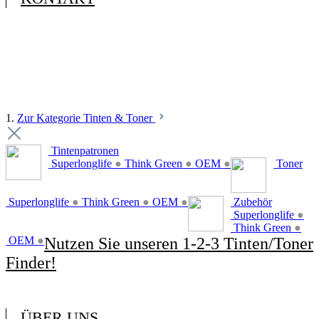
1.
Zur Kategorie Tinten & Toner
Tintenpatronen
Superlonglife
●
Think Green
●
OEM
●
Toner
Superlonglife
●
Think Green
●
OEM
●
Zubehör
Superlonglife
●
Think Green
●
OEM
●
Nutzen Sie unseren 1-2-3 Tinten/Toner
Finder!
ÜBER UNS