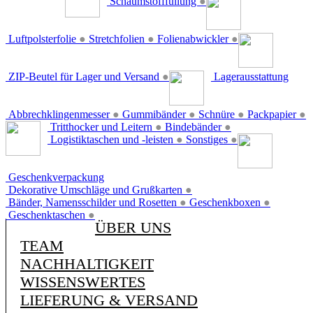
Schaumstofffüllung
●
Luftpolsterfolie
●
Stretchfolien
●
Folienabwickler
●
ZIP-Beutel für Lager und Versand
●
Lagerausstattung
Abbrechklingenmesser
●
Gummibänder
●
Schnüre
●
Packpapier
●
Tritthocker und Leitern
●
Bindebänder
●
Logistiktaschen und -leisten
●
Sonstiges
●
Geschenkverpackung
Dekorative Umschläge und Grußkarten
●
Bänder, Namensschilder und Rosetten
●
Geschenkboxen
●
Geschenktaschen
●
ÜBER UNS
TEAM
NACHHALTIGKEIT
WISSENSWERTES
LIEFERUNG & VERSAND