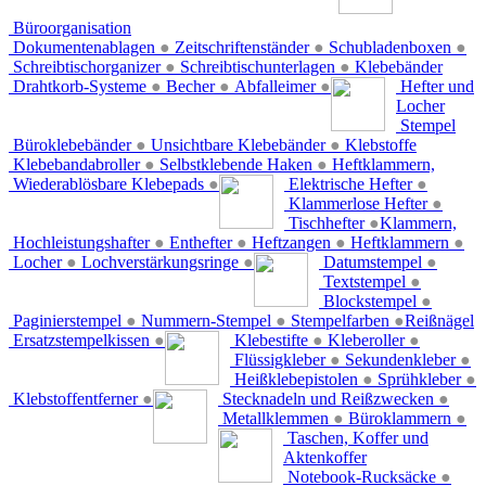
Büroorganisation
Dokumentenablagen
●
Zeitschriftenständer
●
Schubladenboxen
●
Schreibtischorganizer
●
Schreibtischunterlagen
●
Klebebänder
Drahtkorb-Systeme
●
Becher
●
Abfalleimer
●
Hefter und
Locher
Stempel
Büroklebebänder
●
Unsichtbare Klebebänder
●
Klebstoffe
Klebebandabroller
●
Selbstklebende Haken
●
Heftklammern,
Wiederablösbare Klebepads
●
Elektrische Hefter
●
Klammerlose Hefter
●
Tischhefter
●
Klammern,
Hochleistungshafter
●
Enthefter
●
Heftzangen
●
Heftklammern
●
Locher
●
Lochverstärkungsringe
●
Datumstempel
●
Textstempel
●
Blockstempel
●
Paginierstempel
●
Nummern-Stempel
●
Stempelfarben
●
Reißnägel
Ersatzstempelkissen
●
Klebestifte
●
Kleberoller
●
Flüssigkleber
●
Sekundenkleber
●
Heißklebepistolen
●
Sprühkleber
●
Klebstoffentferner
●
Stecknadeln und Reißzwecken
●
Metallklemmen
●
Büroklammern
●
Taschen, Koffer und
Aktenkoffer
Notebook-Rucksäcke
●