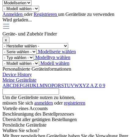
Anmelden
oder
Registrieren
um Geräteliste zu verwenden
Wird geladen...
Geräte- und Zubehör Finder
x
Modellserie wählen
Modelltyp wählen
Modell wählen
Personalisierte Geräteinformationen
Device History
Meine Geräteliste
A
B
C
D
E
F
G
H
I
J
K
L
M
N
O
P
Q
R
S
T
U
V
W
X
Y
Z
A
Z
0
9
Um die Geräteliste nutzen zu können,
müssen Sie sich
anmelden
oder
registrieren
Vorteile eines Accounts
Beschleunigung des Bestellprozesses
Übersicht aller getätigten Bestellungen
Persönliche Geräteliste
Wußten Sie schon?
Mit Ihrer persönlichen Geräteliste haben Sie die Verwaltung Ihrer