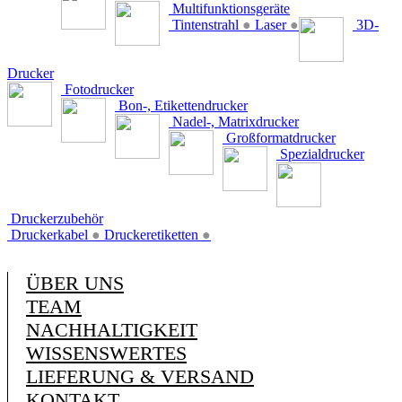
Multifunktionsgeräte
Tintenstrahl
●
Laser
●
3D-
Drucker
Fotodrucker
Bon-, Etikettendrucker
Nadel-, Matrixdrucker
Großformatdrucker
Spezialdrucker
Druckerzubehör
Druckerkabel
●
Druckeretiketten
●
ÜBER UNS
TEAM
NACHHALTIGKEIT
WISSENSWERTES
LIEFERUNG & VERSAND
KONTAKT