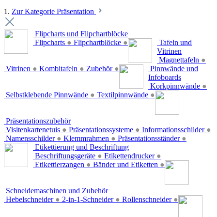
1.
Zur Kategorie Präsentation
Flipcharts und Flipchartblöcke
Flipcharts
●
Flipchartblöcke
●
Tafeln und
Vitrinen
Magnettafeln
●
Vitrinen
●
Kombitafeln
●
Zubehör
●
Pinnwände und
Infoboards
Korkpinnwände
●
Selbstklebende Pinnwände
●
Textilpinnwände
●
Präsentationszubehör
Visitenkartenetuis
●
Präsentationssysteme
●
Informationsschilder
●
Namensschilder
●
Klemmrahmen
●
Präsentationsständer
●
Etikettierung und Beschriftung
Beschriftungsgeräte
●
Etikettendrucker
●
Etikettierzangen
●
Bänder und Etiketten
●
Schneidemaschinen und Zubehör
Hebelschneider
●
2-in-1-Schneider
●
Rollenschneider
●