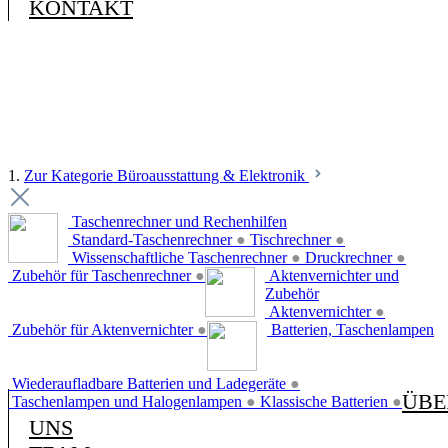
KONTAKT
1.
Zur Kategorie Büroausstattung & Elektronik
Taschenrechner und Rechenhilfen
Standard-Taschenrechner
●
Tischrechner
●
Wissenschaftliche Taschenrechner
●
Druckrechner
●
Zubehör für Taschenrechner
●
Aktenvernichter und
Zubehör
Aktenvernichter
●
Zubehör für Aktenvernichter
●
Batterien, Taschenlampen
Wiederaufladbare Batterien und Ladegeräte
●
ÜBE
Taschenlampen und Halogenlampen
●
Klassische Batterien
●
UNS