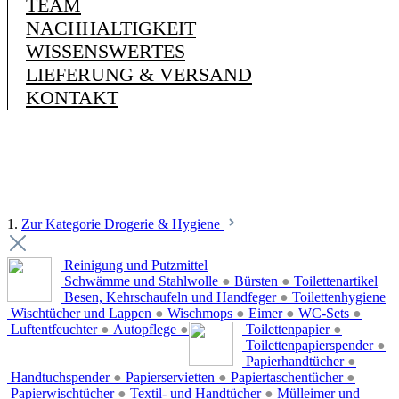
TEAM
NACHHALTIGKEIT
WISSENSWERTES
LIEFERUNG & VERSAND
KONTAKT
1.
Zur Kategorie Drogerie & Hygiene
Reinigung und Putzmittel
Schwämme und Stahlwolle
●
Bürsten
●
Toilettenartikel
Besen, Kehrschaufeln und Handfeger
●
Toilettenhygiene
Wischtücher und Lappen
●
Wischmops
●
Eimer
●
WC-Sets
●
Luftentfeuchter
●
Autopflege
●
Toilettenpapier
●
Toilettenpapierspender
●
Papierhandtücher
●
Handtuchspender
●
Papierservietten
●
Papiertaschentücher
●
Papierwischtücher
●
Textil- und Handtücher
●
Mülleimer und