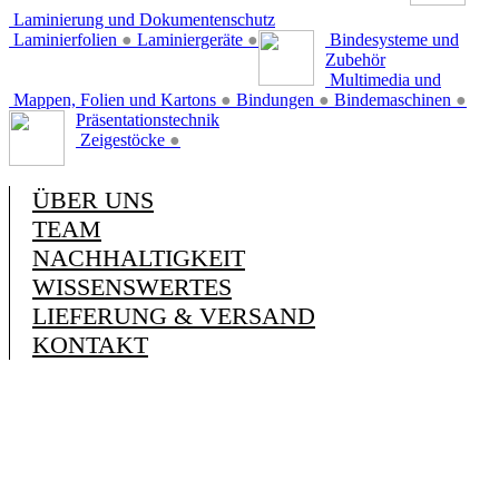
Laminierung und Dokumentenschutz
Laminierfolien
●
Laminiergeräte
●
Bindesysteme und
Zubehör
Multimedia und
Mappen, Folien und Kartons
●
Bindungen
●
Bindemaschinen
●
Präsentationstechnik
Zeigestöcke
●
ÜBER UNS
TEAM
NACHHALTIGKEIT
WISSENSWERTES
LIEFERUNG & VERSAND
KONTAKT