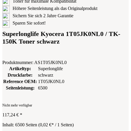
Toner für maximale Kompatibilität
Höhere Seitenleistung als das Originalprodukt
Sichern Sie sich 2 Jahre Garantie
Sparen Sie sofort!
Superlonglife Kyocera 1T05JK0NL0 / TK-
150K Toner schwarz
Produktnummer:
AS1T05JK0NL0
Artikeltyp:
Superlonglife
Druckfarbe:
schwarz
Reference OEM:
1T05JK0NL0
Seitenleistung:
6500
Nicht mehr verfügbar
117,24 €
*
Inhalt:
6500 Seiten
(
0,02 €
* / 1 Seiten)