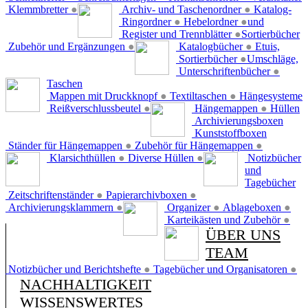
Klemmbretter
●
Archiv- und Taschenordner
●
Katalog-
Ringordner
●
Hebelordner
●
und
Register und Trennblätter
●
Sortierbücher
Zubehör und Ergänzungen
●
Katalogbücher
●
Etuis,
Sortierbücher
●
Umschläge,
Unterschriftenbücher
●
Taschen
Mappen mit Druckknopf
●
Textiltaschen
●
Hängesysteme
Reißverschlussbeutel
●
Hängemappen
●
Hüllen
Archivierungsboxen
Kunststoffboxen
Ständer für Hängemappen
●
Zubehör für Hängemappen
●
Klarsichthüllen
●
Diverse Hüllen
●
Notizbücher
und
Tagebücher
Zeitschriftenständer
●
Papierarchivboxen
●
Archivierungsklammern
●
Organizer
●
Ablageboxen
●
Karteikästen und Zubehör
●
ÜBER UNS
TEAM
Notizbücher und Berichtshefte
●
Tagebücher und Organisatoren
●
NACHHALTIGKEIT
WISSENSWERTES