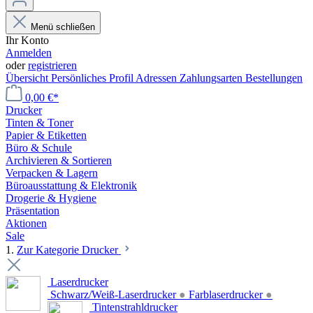
Menü schließen
Ihr Konto
Anmelden
oder
registrieren
Übersicht
Persönliches Profil
Adressen
Zahlungsarten
Bestellungen
0,00 €*
Drucker
Tinten & Toner
Papier & Etiketten
Büro & Schule
Archivieren & Sortieren
Verpacken & Lagern
Büroausstattung & Elektronik
Drogerie & Hygiene
Präsentation
Aktionen
Sale
1.
Zur Kategorie Drucker
Laserdrucker
Schwarz/Weiß-Laserdrucker
●
Farblaserdrucker
●
Tintenstrahldrucker