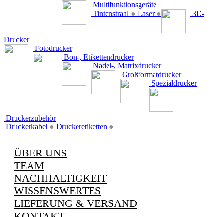
Multifunktionsgeräte
Tintenstrahl
●
Laser
●
3D-
Drucker
Fotodrucker
Bon-, Etikettendrucker
Nadel-, Matrixdrucker
Großformatdrucker
Spezialdrucker
Druckerzubehör
Druckerkabel
●
Druckeretiketten
●
ÜBER UNS
TEAM
NACHHALTIGKEIT
WISSENSWERTES
LIEFERUNG & VERSAND
KONTAKT