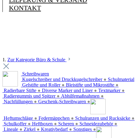
KONTAKT
1.
Zur Kategorie Büro & Schule
Schreibwaren
Kugelschreiber und Druckkugelschreiber
●
Schulmaterial
Gelstifte und Roller
●
Bleistifte und Mikrostifte
●
Radierbare Stifte
●
Diverse Marker und Liner
●
Textmarker
●
Radiergummis und Spitzer
●
Abhilfemaßnahmen
●
Nachfüllungen
●
Geschenk-Schreibwaren
●
Heftumschläge
●
Federmäppchen
●
Schulranzen und Rucksäcke
●
Schulkoffer
●
Heftboxen
●
Scheren
●
Schneidezubehör
●
Lineale
●
Zirkel
●
Kreativbedarf
●
Sonstiges
●