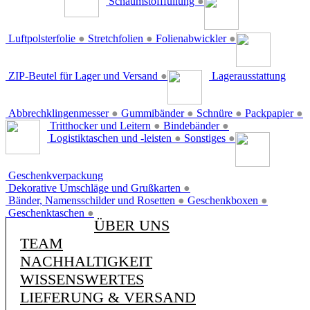
Schaumstofffüllung
●
Luftpolsterfolie
●
Stretchfolien
●
Folienabwickler
●
ZIP-Beutel für Lager und Versand
●
Lagerausstattung
Abbrechklingenmesser
●
Gummibänder
●
Schnüre
●
Packpapier
●
Tritthocker und Leitern
●
Bindebänder
●
Logistiktaschen und -leisten
●
Sonstiges
●
Geschenkverpackung
Dekorative Umschläge und Grußkarten
●
Bänder, Namensschilder und Rosetten
●
Geschenkboxen
●
Geschenktaschen
●
ÜBER UNS
TEAM
NACHHALTIGKEIT
WISSENSWERTES
LIEFERUNG & VERSAND