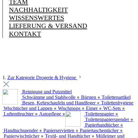
TEAM
NACHHALTIGKEIT
WISSENSWERTES
LIEFERUNG & VERSAND
KONTAKT
1.
Zur Kategorie Drogerie & Hygiene
Reinigung und Putzmittel
Schwämme und Stahlwolle
●
Bürsten
●
Toilettenartikel
Besen, Kehrschaufeln und Handfeger
●
Toilettenhygiene
Wischtücher und Lappen
●
Wischmops
●
Eimer
●
WC-Sets
●
Luftentfeuchter
●
Autopflege
●
Toilettenpapier
●
Toilettenpapierspender
●
Papierhandtücher
●
Handtuchspender
●
Papierservietten
●
Papiertaschentücher
●
Papierwischtücher
●
Textil- und Handtücher
●
Mülleimer und