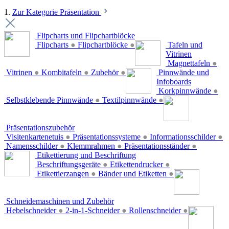
1.
Zur Kategorie Präsentation
Flipcharts und Flipchartblöcke
Flipcharts
●
Flipchartblöcke
●
Tafeln und
Vitrinen
Magnettafeln
●
Vitrinen
●
Kombitafeln
●
Zubehör
●
Pinnwände und
Infoboards
Korkpinnwände
●
Selbstklebende Pinnwände
●
Textilpinnwände
●
Präsentationszubehör
Visitenkartenetuis
●
Präsentationssysteme
●
Informationsschilder
●
Namensschilder
●
Klemmrahmen
●
Präsentationsständer
●
Etikettierung und Beschriftung
Beschriftungsgeräte
●
Etikettendrucker
●
Etikettierzangen
●
Bänder und Etiketten
●
Schneidemaschinen und Zubehör
Hebelschneider
●
2-in-1-Schneider
●
Rollenschneider
●