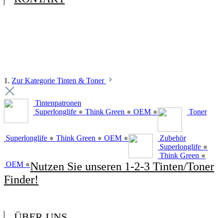
1.
Zur Kategorie Tinten & Toner
Tintenpatronen
Superlonglife
●
Think Green
●
OEM
●
Toner
Superlonglife
●
Think Green
●
OEM
●
Zubehör
Superlonglife
●
Think Green
●
OEM
●
Nutzen Sie unseren 1-2-3 Tinten/Toner
Finder!
ÜBER UNS