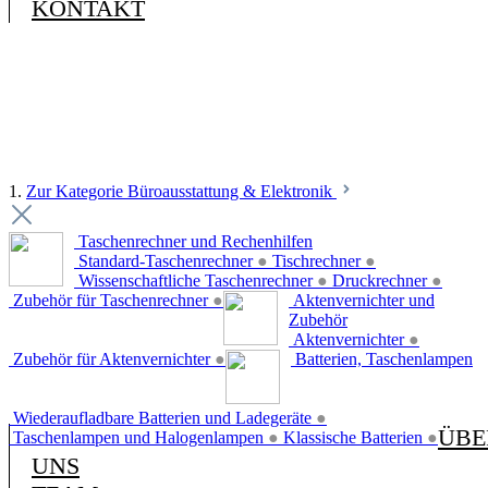
KONTAKT
1.
Zur Kategorie Büroausstattung & Elektronik
Taschenrechner und Rechenhilfen
Standard-Taschenrechner
●
Tischrechner
●
Wissenschaftliche Taschenrechner
●
Druckrechner
●
Zubehör für Taschenrechner
●
Aktenvernichter und
Zubehör
Aktenvernichter
●
Zubehör für Aktenvernichter
●
Batterien, Taschenlampen
Wiederaufladbare Batterien und Ladegeräte
●
ÜBE
Taschenlampen und Halogenlampen
●
Klassische Batterien
●
UNS