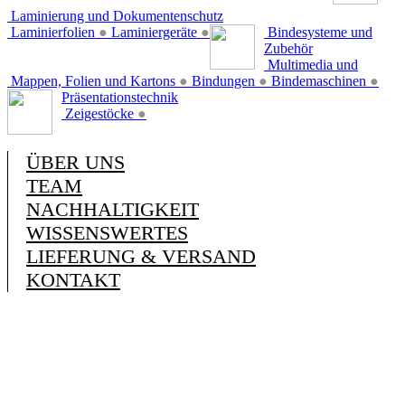
Laminierung und Dokumentenschutz
Laminierfolien
●
Laminiergeräte
●
Bindesysteme und
Zubehör
Multimedia und
Mappen, Folien und Kartons
●
Bindungen
●
Bindemaschinen
●
Präsentationstechnik
Zeigestöcke
●
ÜBER UNS
TEAM
NACHHALTIGKEIT
WISSENSWERTES
LIEFERUNG & VERSAND
KONTAKT