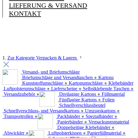
LIEFERUNG & VERSAND
KONTAKT
1.
Zur Kategorie Verpacken & Lagern
Versand- und Briefumschläge
Briefumschläge und Versandtaschen
●
Kartons
Kunststoffumschläge
●
Kartonumschläge
●
Klebebänder
Luftpolsterumschläge
●
Lieferscheine
●
Selbstklebende Taschen
●
Versandzubehör
●
Dreilagige Kartons
●
Füllmaterial
Fünflagige Kartons
●
Folien
Schnellverschlussbeutel
Schnellverschluss- und Versandkartons
●
Umzugskartons
●
Transportrollen
●
Packbänder
●
Spezialbänder
●
Papierbänder
●
Verpackungsmaterial
Doppelseitige Klebebänder
●
Abwickler
●
Luftpolsterkissen
●
Papierfüllmaterial
●