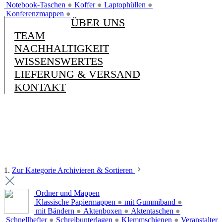
Notebook-Taschen
●
Koffer
●
Laptophüllen
●
Konferenzmappen
●
ÜBER UNS
TEAM
NACHHALTIGKEIT
WISSENSWERTES
LIEFERUNG & VERSAND
KONTAKT
1.
Zur Kategorie Archivieren & Sortieren
Ordner und Mappen
Klassische Papiermappen
●
mit Gummiband
●
mit Bändern
●
Aktenboxen
●
Aktentaschen
●
Schnellhefter
●
Schreibunterlagen
●
Klemmschienen
●
Veranstalter