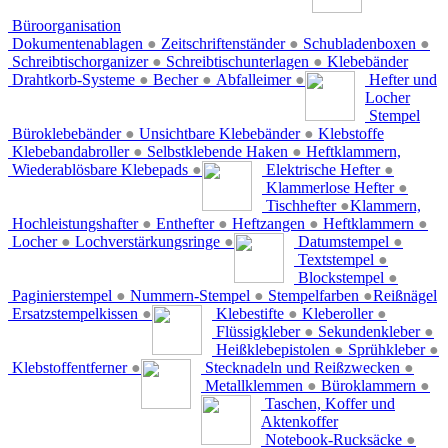
Büroorganisation
Dokumentenablagen
●
Zeitschriftenständer
●
Schubladenboxen
●
Schreibtischorganizer
●
Schreibtischunterlagen
●
Klebebänder
Drahtkorb-Systeme
●
Becher
●
Abfalleimer
●
Hefter und
Locher
Stempel
Büroklebebänder
●
Unsichtbare Klebebänder
●
Klebstoffe
Klebebandabroller
●
Selbstklebende Haken
●
Heftklammern,
Wiederablösbare Klebepads
●
Elektrische Hefter
●
Klammerlose Hefter
●
Tischhefter
●
Klammern,
Hochleistungshafter
●
Enthefter
●
Heftzangen
●
Heftklammern
●
Locher
●
Lochverstärkungsringe
●
Datumstempel
●
Textstempel
●
Blockstempel
●
Paginierstempel
●
Nummern-Stempel
●
Stempelfarben
●
Reißnägel
Ersatzstempelkissen
●
Klebestifte
●
Kleberoller
●
Flüssigkleber
●
Sekundenkleber
●
Heißklebepistolen
●
Sprühkleber
●
Klebstoffentferner
●
Stecknadeln und Reißzwecken
●
Metallklemmen
●
Büroklammern
●
Taschen, Koffer und
Aktenkoffer
Notebook-Rucksäcke
●