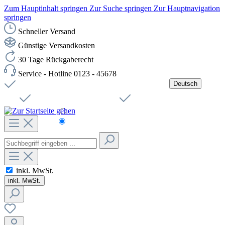
Zum Hauptinhalt springen
Zur Suche springen
Zur Hauptnavigation
springen
Schneller Versand
Günstige Versandkosten
30 Tage Rückgaberecht
Service - Hotline 0123 - 45678
Deutsch
Versandkostenfreie Lieferung ab 49,00€ Netto
Jobs
Sichere SSL-Verbindung
Schnelle Lieferung
Čeština
Helpdesk
Nachhaltigkeit
Deutsch
inkl. MwSt.
inkl. MwSt.