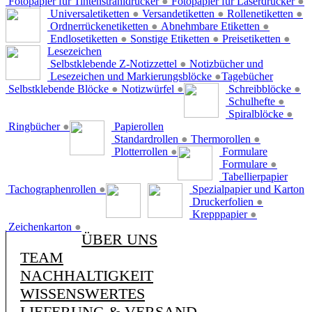
Fotopapier für Tintenstrahldrucker
●
Fotopapier für Laserdrucker
●
Universaletiketten
●
Versandetiketten
●
Rollenetiketten
●
Ordnerrückenetiketten
●
Abnehmbare Etiketten
●
Endlosetiketten
●
Sonstige Etiketten
●
Preisetiketten
●
Lesezeichen
Selbstklebende Z-Notizzettel
●
Notizbücher und
Lesezeichen und Markierungsblöcke
●
Tagebücher
Selbstklebende Blöcke
●
Notizwürfel
●
Schreibblöcke
●
Schulhefte
●
Spiralblöcke
●
Ringbücher
●
Papierollen
Standardrollen
●
Thermorollen
●
Plotterrollen
●
Formulare
Formulare
●
Tabellierpapier
Tachographenrollen
●
Spezialpapier und Karton
Druckerfolien
●
Krepppapier
●
Zeichenkarton
●
ÜBER UNS
TEAM
NACHHALTIGKEIT
WISSENSWERTES
LIEFERUNG & VERSAND