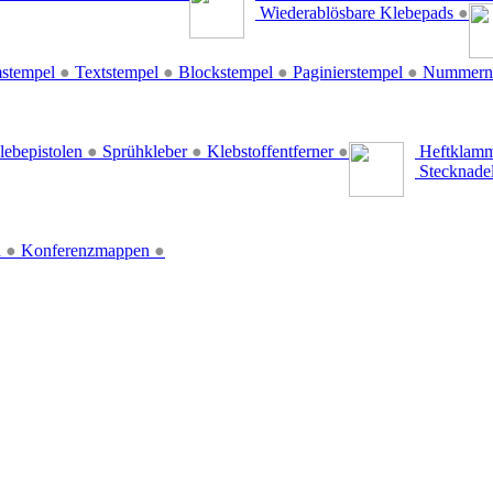
Wiederablösbare Klebepads
●
stempel
●
Textstempel
●
Blockstempel
●
Paginierstempel
●
Nummern
lebepistolen
●
Sprühkleber
●
Klebstoffentferner
●
Heftklamm
Stecknade
n
●
Konferenzmappen
●