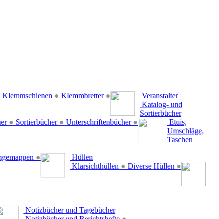
●
Klemmschienen
●
Klemmbretter
●
Veranstalter
Katalog- und
Sortierbücher
her
●
Sortierbücher
●
Unterschriftenbücher
●
Etuis,
Umschläge,
Taschen
ängemappen
●
Hüllen
Klarsichthüllen
●
Diverse Hüllen
●
Notizbücher und Tagebücher
Notizbücher und Berichtshefte
●