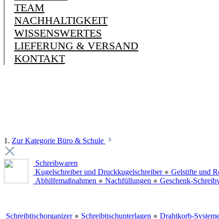
TEAM
NACHHALTIGKEIT
WISSENSWERTES
LIEFERUNG & VERSAND
KONTAKT
1.
Zur Kategorie Büro & Schule
Schreibwaren
Kugelschreiber und Druckkugelschreiber
●
Gelstifte und R
Abhilfemaßnahmen
●
Nachfüllungen
●
Geschenk-Schreib
Schreibtischorganizer
●
Schreibtischunterlagen
●
Drahtkorb-System