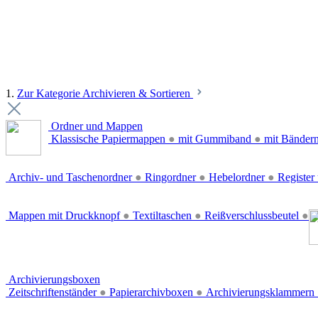
1.
Zur Kategorie Archivieren & Sortieren
Ordner und Mappen
Klassische Papiermappen
●
mit Gummiband
●
mit Bänder
Archiv- und Taschenordner
●
Ringordner
●
Hebelordner
●
Register 
Mappen mit Druckknopf
●
Textiltaschen
●
Reißverschlussbeutel
●
Archivierungsboxen
Zeitschriftenständer
●
Papierarchivboxen
●
Archivierungsklammern