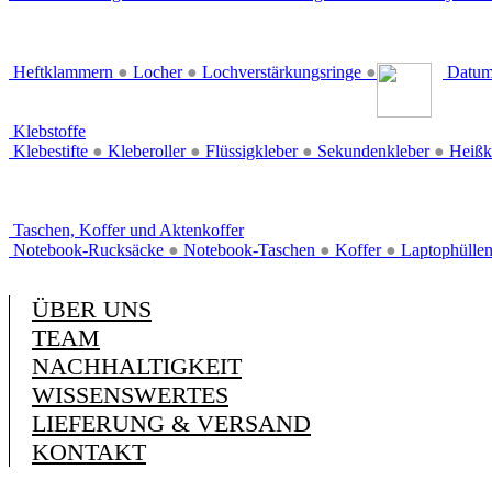
Heftklammern
●
Locher
●
Lochverstärkungsringe
●
Datum
Klebstoffe
Klebestifte
●
Kleberoller
●
Flüssigkleber
●
Sekundenkleber
●
Heißk
Taschen, Koffer und Aktenkoffer
Notebook-Rucksäcke
●
Notebook-Taschen
●
Koffer
●
Laptophülle
ÜBER UNS
TEAM
NACHHALTIGKEIT
WISSENSWERTES
LIEFERUNG & VERSAND
KONTAKT