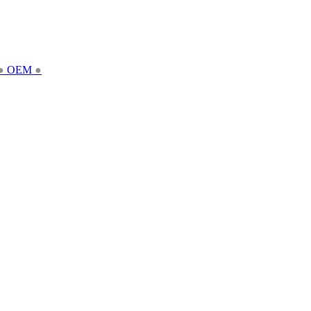
●
OEM
●