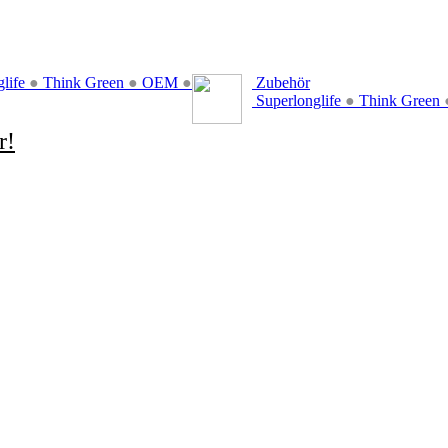
glife
●
Think Green
●
OEM
●
Zubehör
Superlonglife
●
Think Green
r!