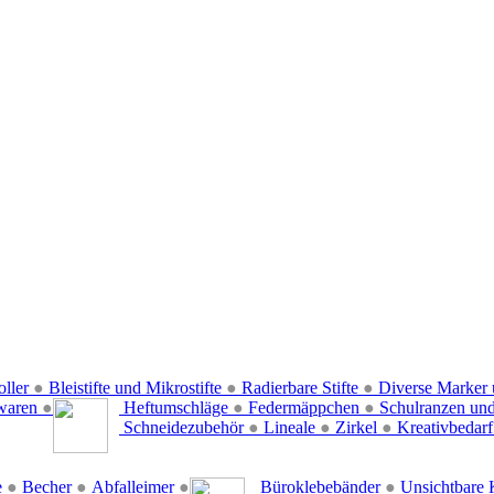
oller
●
Bleistifte und Mikrostifte
●
Radierbare Stifte
●
Diverse Marker 
waren
●
Heftumschläge
●
Federmäppchen
●
Schulranzen un
Schneidezubehör
●
Lineale
●
Zirkel
●
Kreativbedar
e
●
Becher
●
Abfalleimer
●
Büroklebebänder
●
Unsichtbare 