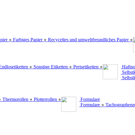
pier
●
Farbiges Papier
●
Recyceltes und umweltfreundliches Papier
●
ndlosetiketten
●
Sonstige Etiketten
●
Preisetiketten
●
Haftno
Selbst
Selbst
●
Thermorollen
●
Plotterrollen
●
Formulare
Formulare
●
Tachographenr