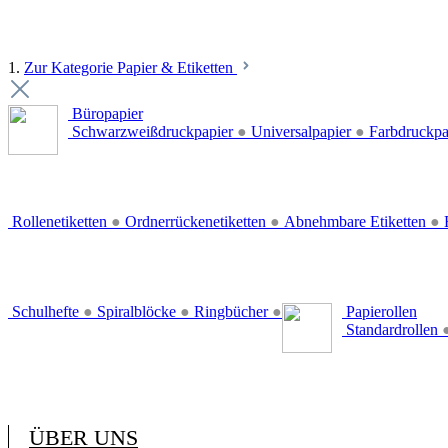
1.
Zur Kategorie Papier & Etiketten
Büropapier
Schwarzweißdruckpapier
●
Universalpapier
●
Farbdruckpa
Rollenetiketten
●
Ordnerrückenetiketten
●
Abnehmbare Etiketten
●
E
Schulhefte
●
Spiralblöcke
●
Ringbücher
●
Papierollen
Standardrollen
ÜBER UNS