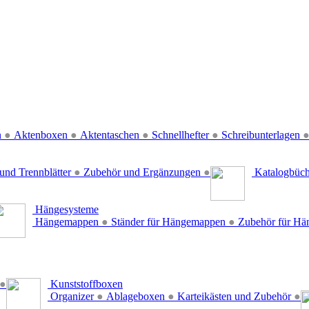
n
●
Aktenboxen
●
Aktentaschen
●
Schnellhefter
●
Schreibunterlagen
und Trennblätter
●
Zubehör und Ergänzungen
●
Katalogbüc
Hängesysteme
Hängemappen
●
Ständer für Hängemappen
●
Zubehör für H
●
Kunststoffboxen
Organizer
●
Ablageboxen
●
Karteikästen und Zubehör
●