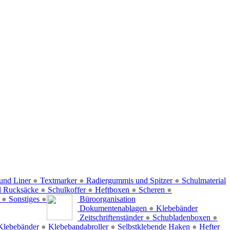
und Liner
●
Textmarker
●
Radiergummis und Spitzer
●
Schulmaterial
d Rucksäcke
●
Schulkoffer
●
Heftboxen
●
Scheren
●
f
●
Sonstiges
●
Büroorganisation
Dokumentenablagen
●
Klebebänder
Zeitschriftenständer
●
Schubladenboxen
●
Klebebänder
●
Klebebandabroller
●
Selbstklebende Haken
●
Hefter