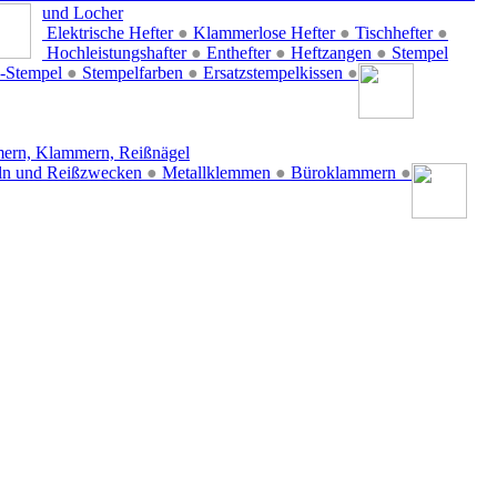
und Locher
Elektrische Hefter
●
Klammerlose Hefter
●
Tischhefter
●
Hochleistungshafter
●
Enthefter
●
Heftzangen
●
Stempel
-Stempel
●
Stempelfarben
●
Ersatzstempelkissen
●
ern, Klammern, Reißnägel
ln und Reißzwecken
●
Metallklemmen
●
Büroklammern
●