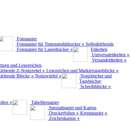
Fotopapier
Fotopapier für Tintenstrahldrucker
●
Selbstklebende
Fotopapier für Laserdrucker
●
Etiketten
Universaletiketten
●
Versandetiketten
●
tizen und Lesezeichen
klebende Z-Notizzettel
●
Lesezeichen und Markierungsblöcke
●
klebende Blöcke
●
Notizwürfel
●
Notizbücher und
Tagebücher
Schreibblöcke
●
ollen
●
Tabellierpapier
Spezialpapier und Karton
Druckerfolien
●
Krepppapier
●
Zeichenkarton
●