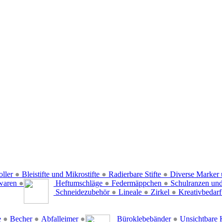
oller
●
Bleistifte und Mikrostifte
●
Radierbare Stifte
●
Diverse Marker 
waren
●
Heftumschläge
●
Federmäppchen
●
Schulranzen un
Schneidezubehör
●
Lineale
●
Zirkel
●
Kreativbedar
e
●
Becher
●
Abfalleimer
●
Büroklebebänder
●
Unsichtbare 