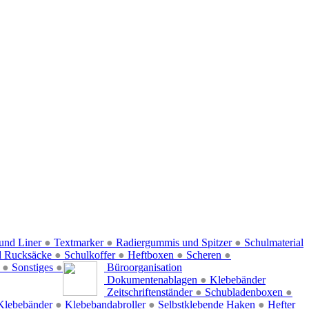
und Liner
●
Textmarker
●
Radiergummis und Spitzer
●
Schulmaterial
d Rucksäcke
●
Schulkoffer
●
Heftboxen
●
Scheren
●
f
●
Sonstiges
●
Büroorganisation
Dokumentenablagen
●
Klebebänder
Zeitschriftenständer
●
Schubladenboxen
●
Klebebänder
●
Klebebandabroller
●
Selbstklebende Haken
●
Hefter