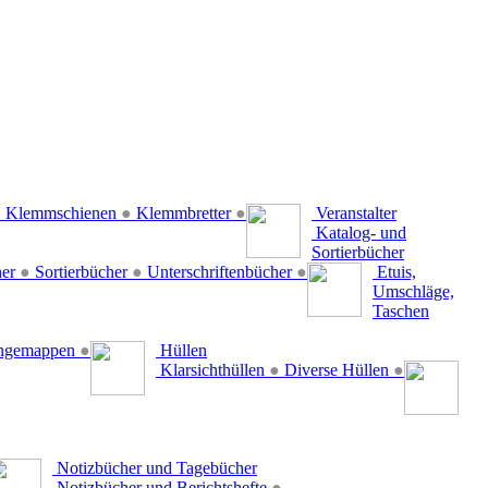
●
Klemmschienen
●
Klemmbretter
●
Veranstalter
Katalog- und
Sortierbücher
her
●
Sortierbücher
●
Unterschriftenbücher
●
Etuis,
Umschläge,
Taschen
ängemappen
●
Hüllen
Klarsichthüllen
●
Diverse Hüllen
●
Notizbücher und Tagebücher
Notizbücher und Berichtshefte
●