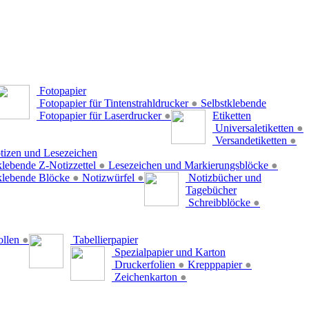
Fotopapier
Fotopapier für Tintenstrahldrucker
●
Selbstklebende
Fotopapier für Laserdrucker
●
Etiketten
Universaletiketten
●
Versandetiketten
●
tizen und Lesezeichen
klebende Z-Notizzettel
●
Lesezeichen und Markierungsblöcke
●
klebende Blöcke
●
Notizwürfel
●
Notizbücher und
Tagebücher
Schreibblöcke
●
ollen
●
Tabellierpapier
Spezialpapier und Karton
Druckerfolien
●
Krepppapier
●
Zeichenkarton
●