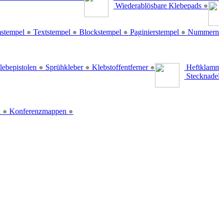
Wiederablösbare Klebepads
●
stempel
●
Textstempel
●
Blockstempel
●
Paginierstempel
●
Nummern
lebepistolen
●
Sprühkleber
●
Klebstoffentferner
●
Heftklamm
Stecknade
n
●
Konferenzmappen
●