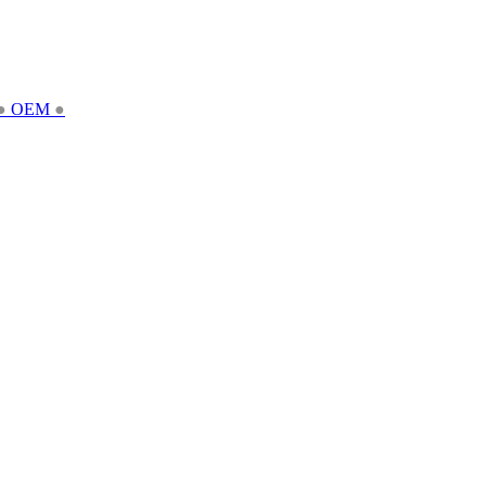
●
OEM
●