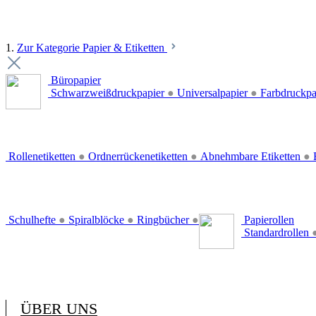
1.
Zur Kategorie Papier & Etiketten
Büropapier
Schwarzweißdruckpapier
●
Universalpapier
●
Farbdruckpa
Rollenetiketten
●
Ordnerrückenetiketten
●
Abnehmbare Etiketten
●
E
Schulhefte
●
Spiralblöcke
●
Ringbücher
●
Papierollen
Standardrollen
ÜBER UNS