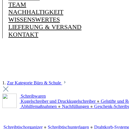
TEAM
NACHHALTIGKEIT
WISSENSWERTES
LIEFERUNG & VERSAND
KONTAKT
1.
Zur Kategorie Büro & Schule
Schreibwaren
Kugelschreiber und Druckkugelschreiber
●
Gelstifte und R
Abhilfemaßnahmen
●
Nachfüllungen
●
Geschenk-Schreib
Schreibtischorganizer
●
Schreibtischunterlagen
●
Drahtkorb-System