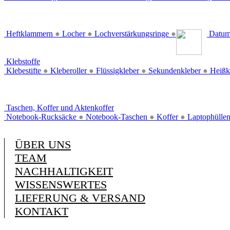
Heftklammern
●
Locher
●
Lochverstärkungsringe
●
Datum
Klebstoffe
Klebestifte
●
Kleberoller
●
Flüssigkleber
●
Sekundenkleber
●
Heißk
Taschen, Koffer und Aktenkoffer
Notebook-Rucksäcke
●
Notebook-Taschen
●
Koffer
●
Laptophülle
ÜBER UNS
TEAM
NACHHALTIGKEIT
WISSENSWERTES
LIEFERUNG & VERSAND
KONTAKT