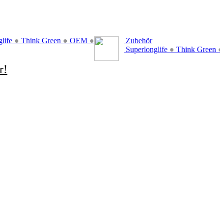
glife
●
Think Green
●
OEM
●
Zubehör
Superlonglife
●
Think Green
r!