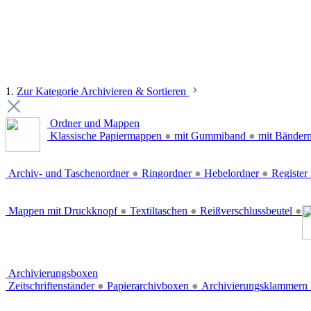
1.
Zur Kategorie Archivieren & Sortieren
Ordner und Mappen
Klassische Papiermappen
●
mit Gummiband
●
mit Bänder
Archiv- und Taschenordner
●
Ringordner
●
Hebelordner
●
Register 
Mappen mit Druckknopf
●
Textiltaschen
●
Reißverschlussbeutel
●
Archivierungsboxen
Zeitschriftenständer
●
Papierarchivboxen
●
Archivierungsklammern