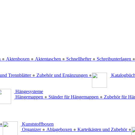
n
●
Aktenboxen
●
Aktentaschen
●
Schnellhefter
●
Schreibunterlagen
und Trennblätter
●
Zubehör und Ergänzungen
●
Katalogbüc
Hängesysteme
Hängemappen
●
Ständer für Hängemappen
●
Zubehör für H
●
Kunststoffboxen
Organizer
●
Ablageboxen
●
Karteikästen und Zubehör
●