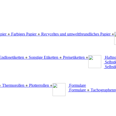
pier
●
Farbiges Papier
●
Recyceltes und umweltfreundliches Papier
●
ndlosetiketten
●
Sonstige Etiketten
●
Preisetiketten
●
Haftno
Selbst
Selbst
●
Thermorollen
●
Plotterrollen
●
Formulare
Formulare
●
Tachographenr