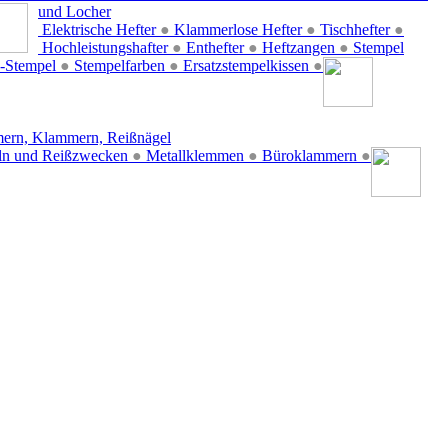
und Locher
Elektrische Hefter
●
Klammerlose Hefter
●
Tischhefter
●
Hochleistungshafter
●
Enthefter
●
Heftzangen
●
Stempel
-Stempel
●
Stempelfarben
●
Ersatzstempelkissen
●
ern, Klammern, Reißnägel
ln und Reißzwecken
●
Metallklemmen
●
Büroklammern
●