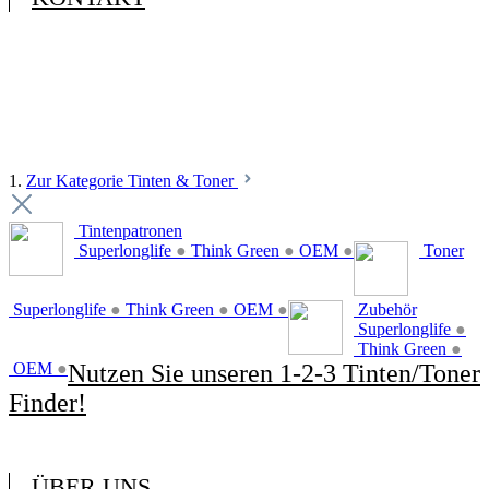
1.
Zur Kategorie Tinten & Toner
Tintenpatronen
Superlonglife
●
Think Green
●
OEM
●
Toner
Superlonglife
●
Think Green
●
OEM
●
Zubehör
Superlonglife
●
Think Green
●
OEM
●
Nutzen Sie unseren 1-2-3 Tinten/Toner
Finder!
ÜBER UNS