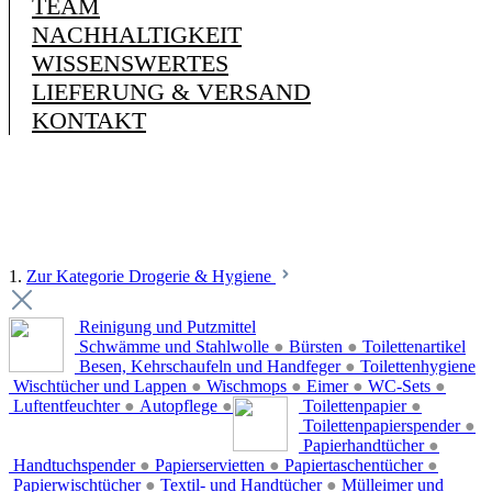
TEAM
NACHHALTIGKEIT
WISSENSWERTES
LIEFERUNG & VERSAND
KONTAKT
1.
Zur Kategorie Drogerie & Hygiene
Reinigung und Putzmittel
Schwämme und Stahlwolle
●
Bürsten
●
Toilettenartikel
Besen, Kehrschaufeln und Handfeger
●
Toilettenhygiene
Wischtücher und Lappen
●
Wischmops
●
Eimer
●
WC-Sets
●
Luftentfeuchter
●
Autopflege
●
Toilettenpapier
●
Toilettenpapierspender
●
Papierhandtücher
●
Handtuchspender
●
Papierservietten
●
Papiertaschentücher
●
Papierwischtücher
●
Textil- und Handtücher
●
Mülleimer und