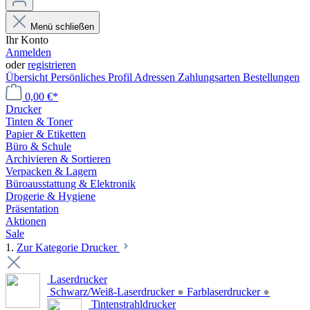
Menü schließen
Ihr Konto
Anmelden
oder
registrieren
Übersicht
Persönliches Profil
Adressen
Zahlungsarten
Bestellungen
0,00 €*
Drucker
Tinten & Toner
Papier & Etiketten
Büro & Schule
Archivieren & Sortieren
Verpacken & Lagern
Büroausstattung & Elektronik
Drogerie & Hygiene
Präsentation
Aktionen
Sale
1.
Zur Kategorie Drucker
Laserdrucker
Schwarz/Weiß-Laserdrucker
●
Farblaserdrucker
●
Tintenstrahldrucker