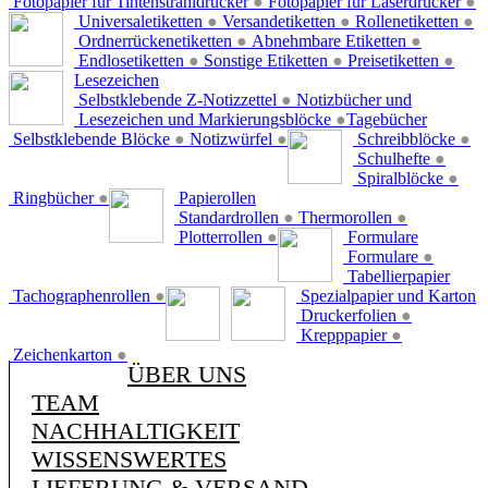
Fotopapier für Tintenstrahldrucker
●
Fotopapier für Laserdrucker
●
Universaletiketten
●
Versandetiketten
●
Rollenetiketten
●
Ordnerrückenetiketten
●
Abnehmbare Etiketten
●
Endlosetiketten
●
Sonstige Etiketten
●
Preisetiketten
●
Lesezeichen
Selbstklebende Z-Notizzettel
●
Notizbücher und
Lesezeichen und Markierungsblöcke
●
Tagebücher
Selbstklebende Blöcke
●
Notizwürfel
●
Schreibblöcke
●
Schulhefte
●
Spiralblöcke
●
Ringbücher
●
Papierollen
Standardrollen
●
Thermorollen
●
Plotterrollen
●
Formulare
Formulare
●
Tabellierpapier
Tachographenrollen
●
Spezialpapier und Karton
Druckerfolien
●
Krepppapier
●
Zeichenkarton
●
ÜBER UNS
TEAM
NACHHALTIGKEIT
WISSENSWERTES
LIEFERUNG & VERSAND