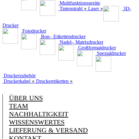
Multifunktionsgeräte
Tintenstrahl
●
Laser
●
3D-
Drucker
Fotodrucker
Bon-, Etikettendrucker
Nadel-, Matrixdrucker
Großformatdrucker
Spezialdrucker
Druckerzubehör
Druckerkabel
●
Druckeretiketten
●
ÜBER UNS
TEAM
NACHHALTIGKEIT
WISSENSWERTES
LIEFERUNG & VERSAND
KONTAKT