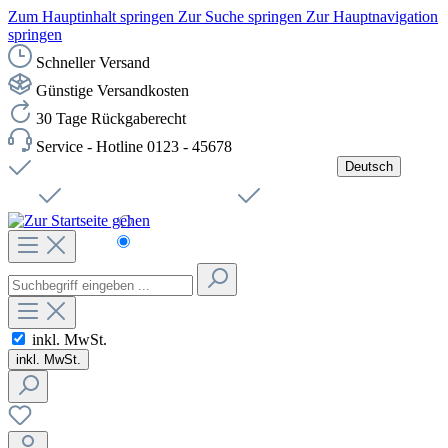
Zum Hauptinhalt springen
Zur Suche springen
Zur Hauptnavigation
springen
Schneller Versand
Günstige Versandkosten
30 Tage Rückgaberecht
Service - Hotline 0123 - 45678
Deutsch
Versandkostenfreie Lieferung ab 49,00€ Netto
Jobs
Sichere SSL-Verbindung
Schnelle Lieferung
Čeština
Helpdesk
Nachhaltigkeit
Deutsch
inkl. MwSt.
inkl. MwSt.