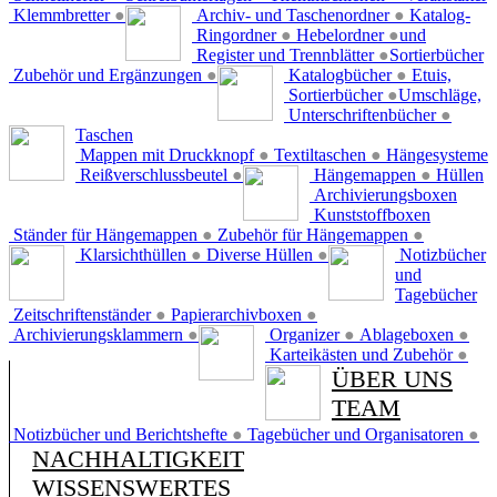
Klemmbretter
●
Archiv- und Taschenordner
●
Katalog-
Ringordner
●
Hebelordner
●
und
Register und Trennblätter
●
Sortierbücher
Zubehör und Ergänzungen
●
Katalogbücher
●
Etuis,
Sortierbücher
●
Umschläge,
Unterschriftenbücher
●
Taschen
Mappen mit Druckknopf
●
Textiltaschen
●
Hängesysteme
Reißverschlussbeutel
●
Hängemappen
●
Hüllen
Archivierungsboxen
Kunststoffboxen
Ständer für Hängemappen
●
Zubehör für Hängemappen
●
Klarsichthüllen
●
Diverse Hüllen
●
Notizbücher
und
Tagebücher
Zeitschriftenständer
●
Papierarchivboxen
●
Archivierungsklammern
●
Organizer
●
Ablageboxen
●
Karteikästen und Zubehör
●
ÜBER UNS
TEAM
Notizbücher und Berichtshefte
●
Tagebücher und Organisatoren
●
NACHHALTIGKEIT
WISSENSWERTES