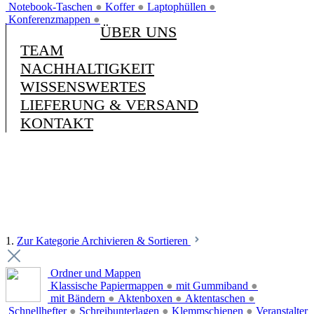
Notebook-Taschen
●
Koffer
●
Laptophüllen
●
Konferenzmappen
●
ÜBER UNS
TEAM
NACHHALTIGKEIT
WISSENSWERTES
LIEFERUNG & VERSAND
KONTAKT
1.
Zur Kategorie Archivieren & Sortieren
Ordner und Mappen
Klassische Papiermappen
●
mit Gummiband
●
mit Bändern
●
Aktenboxen
●
Aktentaschen
●
Schnellhefter
●
Schreibunterlagen
●
Klemmschienen
●
Veranstalter