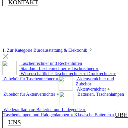
KONTAKT
1.
Zur Kategorie Büroausstattung & Elektronik
Taschenrechner und Rechenhilfen
Standard-Taschenrechner
●
Tischrechner
●
Wissenschaftliche Taschenrechner
●
Druckrechner
●
Zubehör für Taschenrechner
●
Aktenvernichter und
Zubehör
Aktenvernichter
●
Zubehör für Aktenvernichter
●
Batterien, Taschenlampen
Wiederaufladbare Batterien und Ladegeräte
●
ÜBE
Taschenlampen und Halogenlampen
●
Klassische Batterien
●
UNS