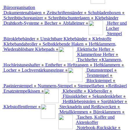
Büroorganisation
Dokumentenablagen
●
Zeitschriftenständer
●
Schubladenboxen
●
Schreibtischorganizer
●
Schreibtischunterlagen
●
Klebebänder
Drahtkorb-Systeme
●
Becher
●
Abfalleimer
●
Hefter und
Locher
Stempel
Büroklebebänder
●
Unsichtbare Klebebänder
●
Klebstoffe
Klebebandabroller
●
Selbstklebende Haken
●
Heftklammern,
Wiederablösbare Klebepads
●
Elektrische Hefter
●
Klammerlose Hefter
●
Tischhefter
●
Klammern,
Hochleistungshafter
●
Enthefter
●
Heftzangen
●
Heftklammern
●
Locher
●
Lochverstärkungsringe
●
Datumstempel
●
Textstempel
●
Blockstempel
●
Paginierstempel
●
Nummern-Stempel
●
Stempelfarben
●
Reißnägel
Ersatzstempelkissen
●
Klebestifte
●
Kleberoller
●
Flüssigkleber
●
Sekundenkleber
●
Heißklebepistolen
●
Sprühkleber
●
Klebstoffentferner
●
Stecknadeln und Reißzwecken
●
Metallklemmen
●
Büroklammern
●
Taschen, Koffer und
Aktenkoffer
Notebook-Rucksäcke
●