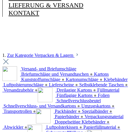
LIEFERUNG & VERSAND
KONTAKT
1.
Zur Kategorie Verpacken & Lagern
Versand- und Briefumschläge
Briefumschläge und Versandtaschen
●
Kartons
Kunststoffumschläge
●
Kartonumschläge
●
Klebebänder
Luftpolsterumschläge
●
Lieferscheine
●
Selbstklebende Taschen
●
Versandzubehör
●
Dreilagige Kartons
●
Füllmaterial
Fünflagige Kartons
●
Folien
Schnellverschlussbeutel
Schnellverschluss- und Versandkartons
●
Umzugskartons
●
Transportrollen
●
Packbänder
●
Spezialbänder
●
Papierbänder
●
Verpackungsmaterial
Doppelseitige Klebebänder
●
Abwickler
●
Luftpolsterkissen
●
Papierfüllmaterial
●