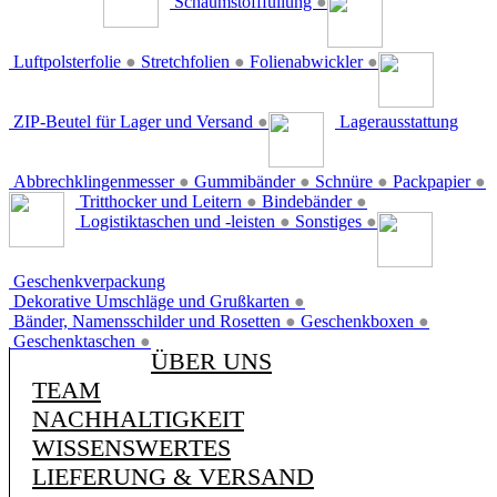
Schaumstofffüllung
●
Luftpolsterfolie
●
Stretchfolien
●
Folienabwickler
●
ZIP-Beutel für Lager und Versand
●
Lagerausstattung
Abbrechklingenmesser
●
Gummibänder
●
Schnüre
●
Packpapier
●
Tritthocker und Leitern
●
Bindebänder
●
Logistiktaschen und -leisten
●
Sonstiges
●
Geschenkverpackung
Dekorative Umschläge und Grußkarten
●
Bänder, Namensschilder und Rosetten
●
Geschenkboxen
●
Geschenktaschen
●
ÜBER UNS
TEAM
NACHHALTIGKEIT
WISSENSWERTES
LIEFERUNG & VERSAND