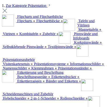
1.
Zur Kategorie Präsentation
Flipcharts und Flipchartblöcke
Flipcharts
●
Flipchartblöcke
●
Tafeln und
Vitrinen
Magnettafeln
●
Vitrinen
●
Kombitafeln
●
Zubehör
●
Pinnwände und
Infoboards
Korkpinnwände
●
Selbstklebende Pinnwände
●
Textilpinnwände
●
Präsentationszubehör
Visitenkartenetuis
●
Präsentationssysteme
●
Informationsschilder
●
Namensschilder
●
Klemmrahmen
●
Präsentationsständer
●
Etikettierung und Beschriftung
Beschriftungsgeräte
●
Etikettendrucker
●
Etikettierzangen
●
Bänder und Etiketten
●
Schneidemaschinen und Zubehör
Hebelschneider
●
2-in-1-Schneider
●
Rollenschneider
●