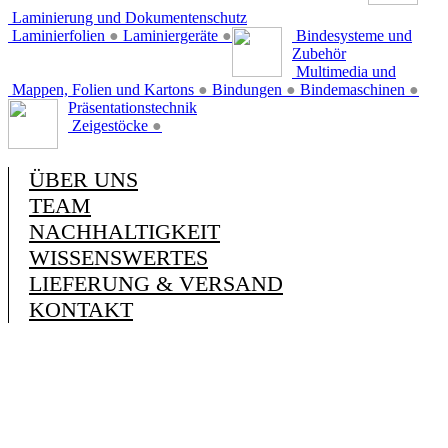
Laminierung und Dokumentenschutz
Laminierfolien
●
Laminiergeräte
●
Bindesysteme und
Zubehör
Multimedia und
Mappen, Folien und Kartons
●
Bindungen
●
Bindemaschinen
●
Präsentationstechnik
Zeigestöcke
●
ÜBER UNS
TEAM
NACHHALTIGKEIT
WISSENSWERTES
LIEFERUNG & VERSAND
KONTAKT