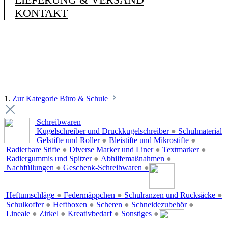
KONTAKT
1.
Zur Kategorie Büro & Schule
Schreibwaren
Kugelschreiber und Druckkugelschreiber
●
Schulmaterial
Gelstifte und Roller
●
Bleistifte und Mikrostifte
●
Radierbare Stifte
●
Diverse Marker und Liner
●
Textmarker
●
Radiergummis und Spitzer
●
Abhilfemaßnahmen
●
Nachfüllungen
●
Geschenk-Schreibwaren
●
Heftumschläge
●
Federmäppchen
●
Schulranzen und Rucksäcke
●
Schulkoffer
●
Heftboxen
●
Scheren
●
Schneidezubehör
●
Lineale
●
Zirkel
●
Kreativbedarf
●
Sonstiges
●