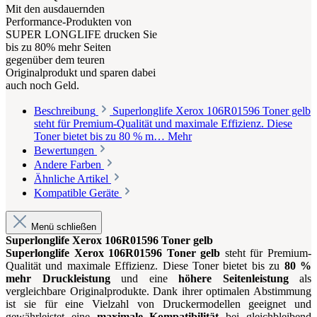
Mit den ausdauernden
Performance-Produkten von
SUPER LONGLIFE drucken Sie
bis zu 80% mehr Seiten
gegenüber dem teuren
Originalprodukt und sparen dabei
auch noch Geld.
Beschreibung
Superlonglife Xerox 106R01596 Toner gelb
steht für Premium-Qualität und maximale Effizienz. Diese
Toner bietet bis zu 80 % m…
Mehr
Bewertungen
Andere Farben
Ähnliche Artikel
Kompatible Geräte
Menü schließen
Superlonglife Xerox 106R01596 Toner gelb
Superlonglife Xerox 106R01596 Toner gelb
steht für Premium-
Qualität und maximale Effizienz. Diese Toner bietet bis zu
80 %
mehr Druckleistung
und eine
höhere Seitenleistung
als
vergleichbare Originalprodukte. Dank ihrer optimalen Abstimmung
ist sie für eine Vielzahl von Druckermodellen geeignet und
gewährleistet eine
maximale Kompatibilität
bei gleichbleibend