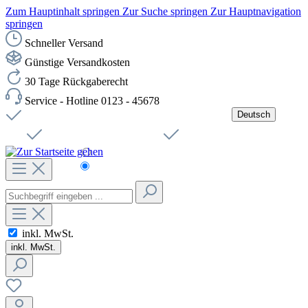
Zum Hauptinhalt springen
Zur Suche springen
Zur Hauptnavigation
springen
Schneller Versand
Günstige Versandkosten
30 Tage Rückgaberecht
Service - Hotline 0123 - 45678
Deutsch
Versandkostenfreie Lieferung ab 49,00€ Netto
Jobs
Sichere SSL-Verbindung
Schnelle Lieferung
Čeština
Helpdesk
Nachhaltigkeit
Deutsch
inkl. MwSt.
inkl. MwSt.