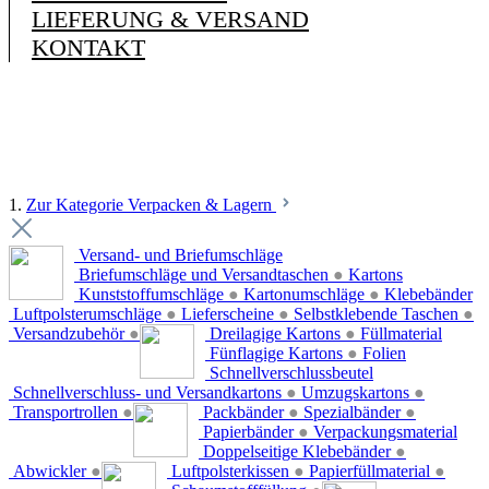
LIEFERUNG & VERSAND
KONTAKT
1.
Zur Kategorie Verpacken & Lagern
Versand- und Briefumschläge
Briefumschläge und Versandtaschen
●
Kartons
Kunststoffumschläge
●
Kartonumschläge
●
Klebebänder
Luftpolsterumschläge
●
Lieferscheine
●
Selbstklebende Taschen
●
Versandzubehör
●
Dreilagige Kartons
●
Füllmaterial
Fünflagige Kartons
●
Folien
Schnellverschlussbeutel
Schnellverschluss- und Versandkartons
●
Umzugskartons
●
Transportrollen
●
Packbänder
●
Spezialbänder
●
Papierbänder
●
Verpackungsmaterial
Doppelseitige Klebebänder
●
Abwickler
●
Luftpolsterkissen
●
Papierfüllmaterial
●