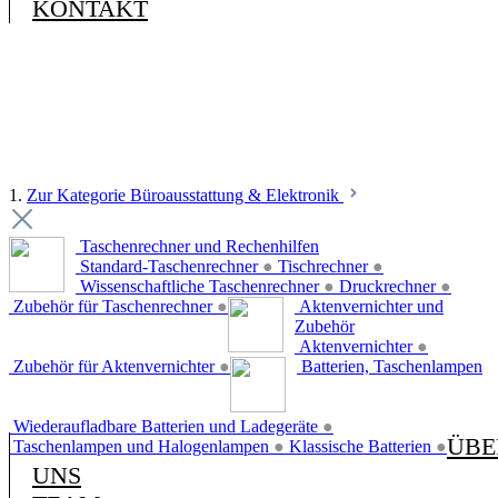
KONTAKT
1.
Zur Kategorie Büroausstattung & Elektronik
Taschenrechner und Rechenhilfen
Standard-Taschenrechner
●
Tischrechner
●
Wissenschaftliche Taschenrechner
●
Druckrechner
●
Zubehör für Taschenrechner
●
Aktenvernichter und
Zubehör
Aktenvernichter
●
Zubehör für Aktenvernichter
●
Batterien, Taschenlampen
Wiederaufladbare Batterien und Ladegeräte
●
ÜBE
Taschenlampen und Halogenlampen
●
Klassische Batterien
●
UNS