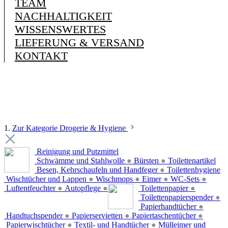
TEAM
NACHHALTIGKEIT
WISSENSWERTES
LIEFERUNG & VERSAND
KONTAKT
1.
Zur Kategorie Drogerie & Hygiene
Reinigung und Putzmittel
Schwämme und Stahlwolle
●
Bürsten
●
Toilettenartikel
Besen, Kehrschaufeln und Handfeger
●
Toilettenhygiene
Wischtücher und Lappen
●
Wischmops
●
Eimer
●
WC-Sets
●
Luftentfeuchter
●
Autopflege
●
Toilettenpapier
●
Toilettenpapierspender
●
Papierhandtücher
●
Handtuchspender
●
Papierservietten
●
Papiertaschentücher
●
Papierwischtücher
●
Textil- und Handtücher
●
Mülleimer und