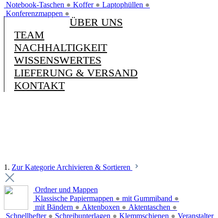
Notebook-Taschen
●
Koffer
●
Laptophüllen
●
Konferenzmappen
●
ÜBER UNS
TEAM
NACHHALTIGKEIT
WISSENSWERTES
LIEFERUNG & VERSAND
KONTAKT
1.
Zur Kategorie Archivieren & Sortieren
Ordner und Mappen
Klassische Papiermappen
●
mit Gummiband
●
mit Bändern
●
Aktenboxen
●
Aktentaschen
●
Schnellhefter
●
Schreibunterlagen
●
Klemmschienen
●
Veranstalter