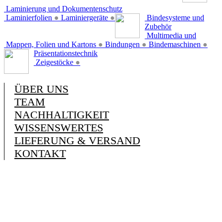
Laminierung und Dokumentenschutz
Laminierfolien
●
Laminiergeräte
●
Bindesysteme und
Zubehör
Multimedia und
Mappen, Folien und Kartons
●
Bindungen
●
Bindemaschinen
●
Präsentationstechnik
Zeigestöcke
●
ÜBER UNS
TEAM
NACHHALTIGKEIT
WISSENSWERTES
LIEFERUNG & VERSAND
KONTAKT