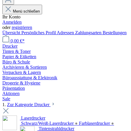
Menü schließen
Ihr Konto
Anmelden
oder
registrieren
Übersicht
Persönliches Profil
Adressen
Zahlungsarten
Bestellungen
0,00 €*
Drucker
Tinten & Toner
Papier & Etiketten
Büro & Schule
Archivieren & Sortieren
Verpacken & Lagern
Büroausstattung & Elektronik
Drogerie & Hygiene
Präsentation
Aktionen
Sale
1.
Zur Kategorie Drucker
Laserdrucker
Schwarz/Weiß-Laserdrucker
●
Farblaserdrucker
●
Tintenstrahldrucker