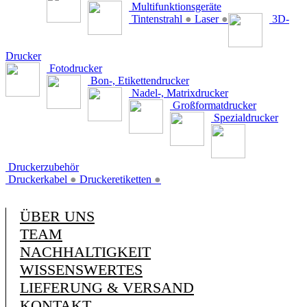
Multifunktionsgeräte
Tintenstrahl
●
Laser
●
3D-
Drucker
Fotodrucker
Bon-, Etikettendrucker
Nadel-, Matrixdrucker
Großformatdrucker
Spezialdrucker
Druckerzubehör
Druckerkabel
●
Druckeretiketten
●
ÜBER UNS
TEAM
NACHHALTIGKEIT
WISSENSWERTES
LIEFERUNG & VERSAND
KONTAKT