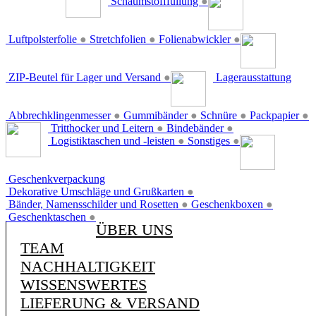
Schaumstofffüllung
●
Luftpolsterfolie
●
Stretchfolien
●
Folienabwickler
●
ZIP-Beutel für Lager und Versand
●
Lagerausstattung
Abbrechklingenmesser
●
Gummibänder
●
Schnüre
●
Packpapier
●
Tritthocker und Leitern
●
Bindebänder
●
Logistiktaschen und -leisten
●
Sonstiges
●
Geschenkverpackung
Dekorative Umschläge und Grußkarten
●
Bänder, Namensschilder und Rosetten
●
Geschenkboxen
●
Geschenktaschen
●
ÜBER UNS
TEAM
NACHHALTIGKEIT
WISSENSWERTES
LIEFERUNG & VERSAND