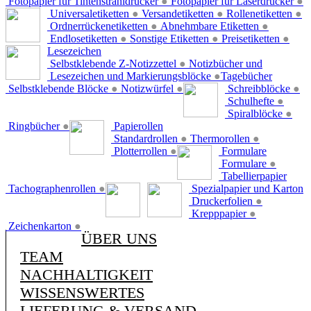
Fotopapier für Tintenstrahldrucker
●
Fotopapier für Laserdrucker
●
Universaletiketten
●
Versandetiketten
●
Rollenetiketten
●
Ordnerrückenetiketten
●
Abnehmbare Etiketten
●
Endlosetiketten
●
Sonstige Etiketten
●
Preisetiketten
●
Lesezeichen
Selbstklebende Z-Notizzettel
●
Notizbücher und
Lesezeichen und Markierungsblöcke
●
Tagebücher
Selbstklebende Blöcke
●
Notizwürfel
●
Schreibblöcke
●
Schulhefte
●
Spiralblöcke
●
Ringbücher
●
Papierollen
Standardrollen
●
Thermorollen
●
Plotterrollen
●
Formulare
Formulare
●
Tabellierpapier
Tachographenrollen
●
Spezialpapier und Karton
Druckerfolien
●
Krepppapier
●
Zeichenkarton
●
ÜBER UNS
TEAM
NACHHALTIGKEIT
WISSENSWERTES
LIEFERUNG & VERSAND