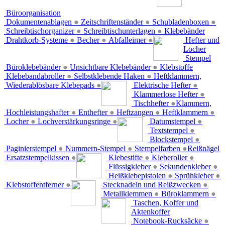
Büroorganisation
Dokumentenablagen
●
Zeitschriftenständer
●
Schubladenboxen
●
Schreibtischorganizer
●
Schreibtischunterlagen
●
Klebebänder
Drahtkorb-Systeme
●
Becher
●
Abfalleimer
●
Hefter und
Locher
Stempel
Büroklebebänder
●
Unsichtbare Klebebänder
●
Klebstoffe
Klebebandabroller
●
Selbstklebende Haken
●
Heftklammern,
Wiederablösbare Klebepads
●
Elektrische Hefter
●
Klammerlose Hefter
●
Tischhefter
●
Klammern,
Hochleistungshafter
●
Enthefter
●
Heftzangen
●
Heftklammern
●
Locher
●
Lochverstärkungsringe
●
Datumstempel
●
Textstempel
●
Blockstempel
●
Paginierstempel
●
Nummern-Stempel
●
Stempelfarben
●
Reißnägel
Ersatzstempelkissen
●
Klebestifte
●
Kleberoller
●
Flüssigkleber
●
Sekundenkleber
●
Heißklebepistolen
●
Sprühkleber
●
Klebstoffentferner
●
Stecknadeln und Reißzwecken
●
Metallklemmen
●
Büroklammern
●
Taschen, Koffer und
Aktenkoffer
Notebook-Rucksäcke
●