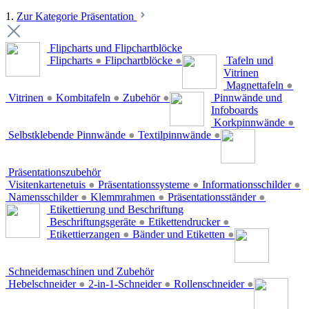
1.
Zur Kategorie Präsentation
Flipcharts und Flipchartblöcke
Flipcharts
●
Flipchartblöcke
●
Tafeln und
Vitrinen
Magnettafeln
●
Vitrinen
●
Kombitafeln
●
Zubehör
●
Pinnwände und
Infoboards
Korkpinnwände
●
Selbstklebende Pinnwände
●
Textilpinnwände
●
Präsentationszubehör
Visitenkartenetuis
●
Präsentationssysteme
●
Informationsschilder
●
Namensschilder
●
Klemmrahmen
●
Präsentationsständer
●
Etikettierung und Beschriftung
Beschriftungsgeräte
●
Etikettendrucker
●
Etikettierzangen
●
Bänder und Etiketten
●
Schneidemaschinen und Zubehör
Hebelschneider
●
2-in-1-Schneider
●
Rollenschneider
●