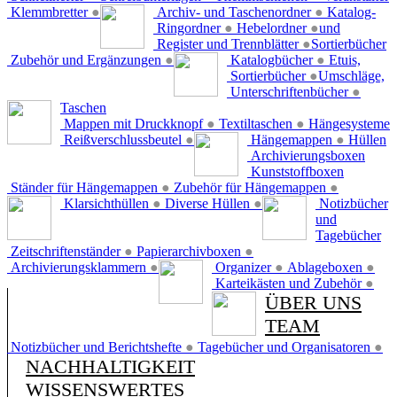
Klemmbretter
●
Archiv- und Taschenordner
●
Katalog-
Ringordner
●
Hebelordner
●
und
Register und Trennblätter
●
Sortierbücher
Zubehör und Ergänzungen
●
Katalogbücher
●
Etuis,
Sortierbücher
●
Umschläge,
Unterschriftenbücher
●
Taschen
Mappen mit Druckknopf
●
Textiltaschen
●
Hängesysteme
Reißverschlussbeutel
●
Hängemappen
●
Hüllen
Archivierungsboxen
Kunststoffboxen
Ständer für Hängemappen
●
Zubehör für Hängemappen
●
Klarsichthüllen
●
Diverse Hüllen
●
Notizbücher
und
Tagebücher
Zeitschriftenständer
●
Papierarchivboxen
●
Archivierungsklammern
●
Organizer
●
Ablageboxen
●
Karteikästen und Zubehör
●
ÜBER UNS
TEAM
Notizbücher und Berichtshefte
●
Tagebücher und Organisatoren
●
NACHHALTIGKEIT
WISSENSWERTES