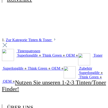
1.
Zur Kategorie Tinten & Toner
Tintenpatronen
Superlonglife
●
Think Green
●
OEM
●
Toner
Superlonglife
●
Think Green
●
OEM
●
Zubehör
Superlonglife
●
Think Green
●
OEM
●
Nutzen Sie unseren 1-2-3 Tinten/Toner
Finder!
ÜBER UNS