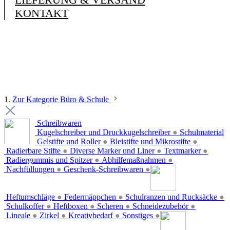
KONTAKT
1.
Zur Kategorie Büro & Schule
Schreibwaren
Kugelschreiber und Druckkugelschreiber
●
Schulmaterial
Gelstifte und Roller
●
Bleistifte und Mikrostifte
●
Radierbare Stifte
●
Diverse Marker und Liner
●
Textmarker
●
Radiergummis und Spitzer
●
Abhilfemaßnahmen
●
Nachfüllungen
●
Geschenk-Schreibwaren
●
Heftumschläge
●
Federmäppchen
●
Schulranzen und Rucksäcke
●
Schulkoffer
●
Heftboxen
●
Scheren
●
Schneidezubehör
●
Lineale
●
Zirkel
●
Kreativbedarf
●
Sonstiges
●