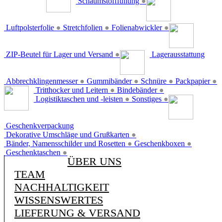
Schaumstofffüllung
●
Luftpolsterfolie
●
Stretchfolien
●
Folienabwickler
●
ZIP-Beutel für Lager und Versand
●
Lagerausstattung
Abbrechklingenmesser
●
Gummibänder
●
Schnüre
●
Packpapier
●
Tritthocker und Leitern
●
Bindebänder
●
Logistiktaschen und -leisten
●
Sonstiges
●
Geschenkverpackung
Dekorative Umschläge und Grußkarten
●
Bänder, Namensschilder und Rosetten
●
Geschenkboxen
●
Geschenktaschen
●
ÜBER UNS
TEAM
NACHHALTIGKEIT
WISSENSWERTES
LIEFERUNG & VERSAND