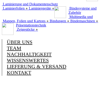
Laminierung und Dokumentenschutz
Laminierfolien
●
Laminiergeräte
●
Bindesysteme und
Zubehör
Multimedia und
Mappen, Folien und Kartons
●
Bindungen
●
Bindemaschinen
●
Präsentationstechnik
Zeigestöcke
●
ÜBER UNS
TEAM
NACHHALTIGKEIT
WISSENSWERTES
LIEFERUNG & VERSAND
KONTAKT