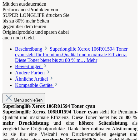
Mit den ausdauernden
Performance-Produkten von
SUPER LONGLIFE drucken Sie
bis zu 80% mehr Seiten
gegenüber dem teuren
Originalprodukt und sparen dabei
auch noch Geld.
Beschreibung
Superlonglife Xerox 106R01594 Toner
cyan steht für Premium-Qualität und maximale Effizienz.
Diese Toner bietet bis zu 80 % m…
Mehr
Bewertungen
Andere Farben
Ähnliche Artikel
Kompatible Geräte
Menü schließen
Superlonglife Xerox 106R01594 Toner cyan
Superlonglife Xerox 106R01594 Toner cyan
steht für Premium-
Qualität und maximale Effizienz. Diese Toner bietet bis zu
80 %
mehr Druckleistung
und eine
höhere Seitenleistung
als
vergleichbare Originalprodukte. Dank ihrer optimalen Abstimmung
ist sie für eine Vielzahl von Druckermodellen geeignet und
gewährleistet eine
maximale Kompatibilität
bei gleichbleibend