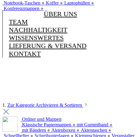
Notebook-Taschen
●
Koffer
●
Laptophüllen
●
Konferenzmappen
●
ÜBER UNS
TEAM
NACHHALTIGKEIT
WISSENSWERTES
LIEFERUNG & VERSAND
KONTAKT
1.
Zur Kategorie Archivieren & Sortieren
Ordner und Mappen
Klassische Papiermappen
●
mit Gummiband
●
mit Bändern
●
Aktenboxen
●
Aktentaschen
●
Schnellhefter
●
Schreibunterlagen
●
Klemmschienen
●
Veranstalter