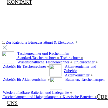
KONTAKT
1.
Zur Kategorie Büroausstattung & Elektronik
Taschenrechner und Rechenhilfen
Standard-Taschenrechner
●
Tischrechner
●
Wissenschaftliche Taschenrechner
●
Druckrechner
●
Zubehör für Taschenrechner
●
Aktenvernichter und
Zubehör
Aktenvernichter
●
Zubehör für Aktenvernichter
●
Batterien, Taschenlampen
Wiederaufladbare Batterien und Ladegeräte
●
ÜBE
Taschenlampen und Halogenlampen
●
Klassische Batterien
●
UNS