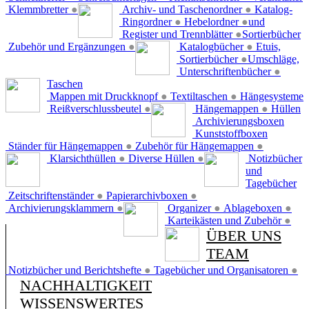
Klemmbretter
●
Archiv- und Taschenordner
●
Katalog-
Ringordner
●
Hebelordner
●
und
Register und Trennblätter
●
Sortierbücher
Zubehör und Ergänzungen
●
Katalogbücher
●
Etuis,
Sortierbücher
●
Umschläge,
Unterschriftenbücher
●
Taschen
Mappen mit Druckknopf
●
Textiltaschen
●
Hängesysteme
Reißverschlussbeutel
●
Hängemappen
●
Hüllen
Archivierungsboxen
Kunststoffboxen
Ständer für Hängemappen
●
Zubehör für Hängemappen
●
Klarsichthüllen
●
Diverse Hüllen
●
Notizbücher
und
Tagebücher
Zeitschriftenständer
●
Papierarchivboxen
●
Archivierungsklammern
●
Organizer
●
Ablageboxen
●
Karteikästen und Zubehör
●
ÜBER UNS
TEAM
Notizbücher und Berichtshefte
●
Tagebücher und Organisatoren
●
NACHHALTIGKEIT
WISSENSWERTES