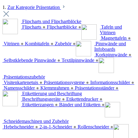
1.
Zur Kategorie Präsentation
Flipcharts und Flipchartblöcke
Flipcharts
●
Flipchartblöcke
●
Tafeln und
Vitrinen
Magnettafeln
●
Vitrinen
●
Kombitafeln
●
Zubehör
●
Pinnwände und
Infoboards
Korkpinnwände
●
Selbstklebende Pinnwände
●
Textilpinnwände
●
Präsentationszubehör
Visitenkartenetuis
●
Präsentationssysteme
●
Informationsschilder
●
Namensschilder
●
Klemmrahmen
●
Präsentationsständer
●
Etikettierung und Beschriftung
Beschriftungsgeräte
●
Etikettendrucker
●
Etikettierzangen
●
Bänder und Etiketten
●
Schneidemaschinen und Zubehör
Hebelschneider
●
2-in-1-Schneider
●
Rollenschneider
●