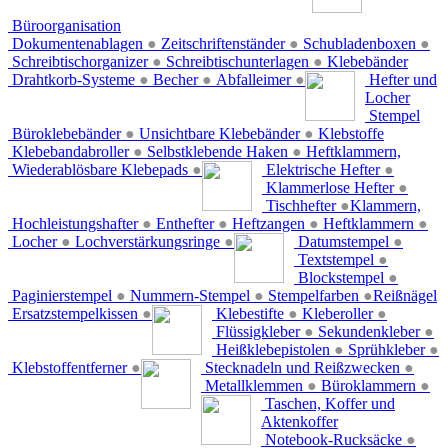
Büroorganisation
Dokumentenablagen
●
Zeitschriftenständer
●
Schubladenboxen
●
Schreibtischorganizer
●
Schreibtischunterlagen
●
Klebebänder
Drahtkorb-Systeme
●
Becher
●
Abfalleimer
●
Hefter und
Locher
Stempel
Büroklebebänder
●
Unsichtbare Klebebänder
●
Klebstoffe
Klebebandabroller
●
Selbstklebende Haken
●
Heftklammern,
Wiederablösbare Klebepads
●
Elektrische Hefter
●
Klammerlose Hefter
●
Tischhefter
●
Klammern,
Hochleistungshafter
●
Enthefter
●
Heftzangen
●
Heftklammern
●
Locher
●
Lochverstärkungsringe
●
Datumstempel
●
Textstempel
●
Blockstempel
●
Paginierstempel
●
Nummern-Stempel
●
Stempelfarben
●
Reißnägel
Ersatzstempelkissen
●
Klebestifte
●
Kleberoller
●
Flüssigkleber
●
Sekundenkleber
●
Heißklebepistolen
●
Sprühkleber
●
Klebstoffentferner
●
Stecknadeln und Reißzwecken
●
Metallklemmen
●
Büroklammern
●
Taschen, Koffer und
Aktenkoffer
Notebook-Rucksäcke
●