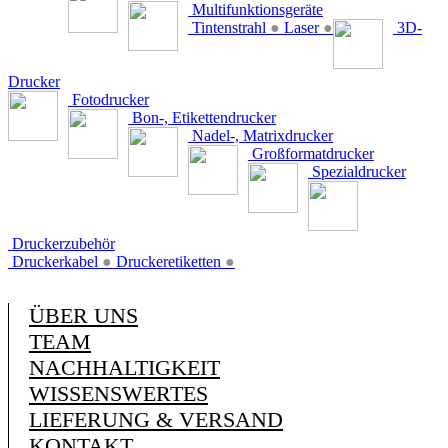
Multifunktionsgeräte
Tintenstrahl
●
Laser
●
3D-
Drucker
Fotodrucker
Bon-, Etikettendrucker
Nadel-, Matrixdrucker
Großformatdrucker
Spezialdrucker
Druckerzubehör
Druckerkabel
●
Druckeretiketten
●
ÜBER UNS
TEAM
NACHHALTIGKEIT
WISSENSWERTES
LIEFERUNG & VERSAND
KONTAKT