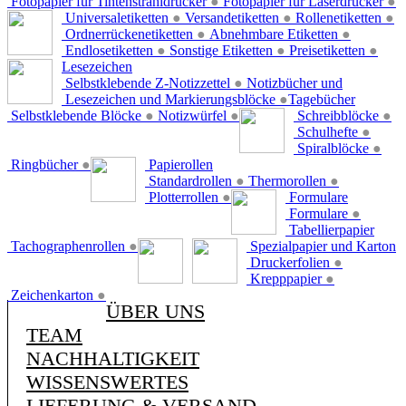
Fotopapier für Tintenstrahldrucker
●
Fotopapier für Laserdrucker
●
Universaletiketten
●
Versandetiketten
●
Rollenetiketten
●
Ordnerrückenetiketten
●
Abnehmbare Etiketten
●
Endlosetiketten
●
Sonstige Etiketten
●
Preisetiketten
●
Lesezeichen
Selbstklebende Z-Notizzettel
●
Notizbücher und
Lesezeichen und Markierungsblöcke
●
Tagebücher
Selbstklebende Blöcke
●
Notizwürfel
●
Schreibblöcke
●
Schulhefte
●
Spiralblöcke
●
Ringbücher
●
Papierollen
Standardrollen
●
Thermorollen
●
Plotterrollen
●
Formulare
Formulare
●
Tabellierpapier
Tachographenrollen
●
Spezialpapier und Karton
Druckerfolien
●
Krepppapier
●
Zeichenkarton
●
ÜBER UNS
TEAM
NACHHALTIGKEIT
WISSENSWERTES
LIEFERUNG & VERSAND