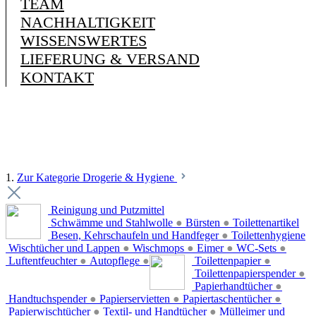
TEAM
NACHHALTIGKEIT
WISSENSWERTES
LIEFERUNG & VERSAND
KONTAKT
1.
Zur Kategorie Drogerie & Hygiene
Reinigung und Putzmittel
Schwämme und Stahlwolle
●
Bürsten
●
Toilettenartikel
Besen, Kehrschaufeln und Handfeger
●
Toilettenhygiene
Wischtücher und Lappen
●
Wischmops
●
Eimer
●
WC-Sets
●
Luftentfeuchter
●
Autopflege
●
Toilettenpapier
●
Toilettenpapierspender
●
Papierhandtücher
●
Handtuchspender
●
Papierservietten
●
Papiertaschentücher
●
Papierwischtücher
●
Textil- und Handtücher
●
Mülleimer und