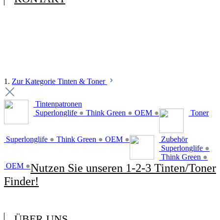
1.
Zur Kategorie Tinten & Toner
Tintenpatronen
Superlonglife
●
Think Green
●
OEM
●
Toner
Superlonglife
●
Think Green
●
OEM
●
Zubehör
Superlonglife
●
Think Green
●
OEM
●
Nutzen Sie unseren 1-2-3 Tinten/Toner
Finder!
ÜBER UNS