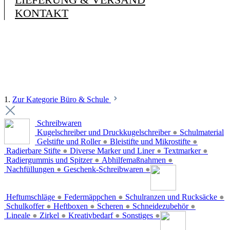
KONTAKT
1.
Zur Kategorie Büro & Schule
Schreibwaren
Kugelschreiber und Druckkugelschreiber
●
Schulmaterial
Gelstifte und Roller
●
Bleistifte und Mikrostifte
●
Radierbare Stifte
●
Diverse Marker und Liner
●
Textmarker
●
Radiergummis und Spitzer
●
Abhilfemaßnahmen
●
Nachfüllungen
●
Geschenk-Schreibwaren
●
Heftumschläge
●
Federmäppchen
●
Schulranzen und Rucksäcke
●
Schulkoffer
●
Heftboxen
●
Scheren
●
Schneidezubehör
●
Lineale
●
Zirkel
●
Kreativbedarf
●
Sonstiges
●