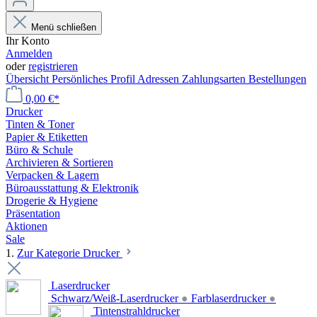
Menü schließen
Ihr Konto
Anmelden
oder
registrieren
Übersicht
Persönliches Profil
Adressen
Zahlungsarten
Bestellungen
0,00 €*
Drucker
Tinten & Toner
Papier & Etiketten
Büro & Schule
Archivieren & Sortieren
Verpacken & Lagern
Büroausstattung & Elektronik
Drogerie & Hygiene
Präsentation
Aktionen
Sale
1.
Zur Kategorie Drucker
Laserdrucker
Schwarz/Weiß-Laserdrucker
●
Farblaserdrucker
●
Tintenstrahldrucker