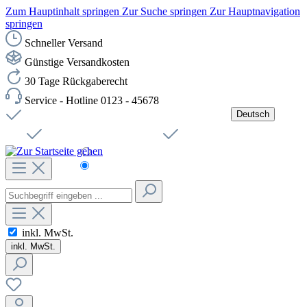
Zum Hauptinhalt springen
Zur Suche springen
Zur Hauptnavigation
springen
Schneller Versand
Günstige Versandkosten
30 Tage Rückgaberecht
Service - Hotline 0123 - 45678
Deutsch
Versandkostenfreie Lieferung ab 49,00€ Netto
Jobs
Sichere SSL-Verbindung
Schnelle Lieferung
Čeština
Helpdesk
Nachhaltigkeit
Deutsch
inkl. MwSt.
inkl. MwSt.