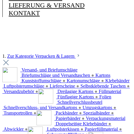
LIEFERUNG & VERSAND
KONTAKT
1.
Zur Kategorie Verpacken & Lagern
Versand- und Briefumschläge
Briefumschläge und Versandtaschen
●
Kartons
Kunststoffumschläge
●
Kartonumschläge
●
Klebebänder
Luftpolsterumschläge
●
Lieferscheine
●
Selbstklebende Taschen
●
Versandzubehör
●
Dreilagige Kartons
●
Füllmaterial
Fünflagige Kartons
●
Folien
Schnellverschlussbeutel
Schnellverschluss- und Versandkartons
●
Umzugskartons
●
Transportrollen
●
Packbänder
●
Spezialbänder
●
Papierbänder
●
Verpackungsmaterial
Doppelseitige Klebebänder
●
Abwickler
●
Luftpolsterkissen
●
Papierfüllmaterial
●