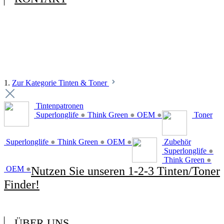
1.
Zur Kategorie Tinten & Toner
Tintenpatronen
Superlonglife
●
Think Green
●
OEM
●
Toner
Superlonglife
●
Think Green
●
OEM
●
Zubehör
Superlonglife
●
Think Green
●
OEM
●
Nutzen Sie unseren 1-2-3 Tinten/Toner
Finder!
ÜBER UNS