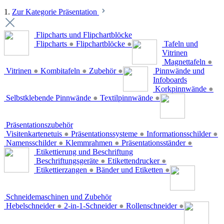
1.
Zur Kategorie Präsentation
Flipcharts und Flipchartblöcke
Flipcharts
●
Flipchartblöcke
●
Tafeln und
Vitrinen
Magnettafeln
●
Vitrinen
●
Kombitafeln
●
Zubehör
●
Pinnwände und
Infoboards
Korkpinnwände
●
Selbstklebende Pinnwände
●
Textilpinnwände
●
Präsentationszubehör
Visitenkartenetuis
●
Präsentationssysteme
●
Informationsschilder
●
Namensschilder
●
Klemmrahmen
●
Präsentationsständer
●
Etikettierung und Beschriftung
Beschriftungsgeräte
●
Etikettendrucker
●
Etikettierzangen
●
Bänder und Etiketten
●
Schneidemaschinen und Zubehör
Hebelschneider
●
2-in-1-Schneider
●
Rollenschneider
●