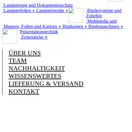
Laminierung und Dokumentenschutz
Laminierfolien
●
Laminiergeräte
●
Bindesysteme und
Zubehör
Multimedia und
Mappen, Folien und Kartons
●
Bindungen
●
Bindemaschinen
●
Präsentationstechnik
Zeigestöcke
●
ÜBER UNS
TEAM
NACHHALTIGKEIT
WISSENSWERTES
LIEFERUNG & VERSAND
KONTAKT