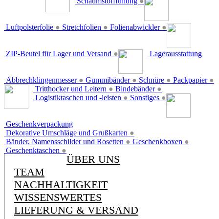
Schaumstofffüllung
●
Luftpolsterfolie
●
Stretchfolien
●
Folienabwickler
●
ZIP-Beutel für Lager und Versand
●
Lagerausstattung
Abbrechklingenmesser
●
Gummibänder
●
Schnüre
●
Packpapier
●
Tritthocker und Leitern
●
Bindebänder
●
Logistiktaschen und -leisten
●
Sonstiges
●
Geschenkverpackung
Dekorative Umschläge und Grußkarten
●
Bänder, Namensschilder und Rosetten
●
Geschenkboxen
●
Geschenktaschen
●
ÜBER UNS
TEAM
NACHHALTIGKEIT
WISSENSWERTES
LIEFERUNG & VERSAND