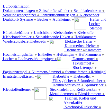
Büroorganisation
Dokumentenablagen
●
Zeitschriftenständer
●
Schubladenboxen
●
Schreibtischorganizer
●
Schreibtischunterlagen
●
Klebebänder
Drahtkorb-Systeme
●
Becher
●
Abfalleimer
●
Hefter und
Locher
Stempel
Büroklebebänder
●
Unsichtbare Klebebänder
●
Klebstoffe
Klebebandabroller
●
Selbstklebende Haken
●
Heftklammern,
Wiederablösbare Klebepads
●
Elektrische Hefter
●
Klammerlose Hefter
●
Tischhefter
●
Klammern,
Hochleistungshafter
●
Enthefter
●
Heftzangen
●
Heftklammern
●
Locher
●
Lochverstärkungsringe
●
Datumstempel
●
Textstempel
●
Blockstempel
●
Paginierstempel
●
Nummern-Stempel
●
Stempelfarben
●
Reißnägel
Ersatzstempelkissen
●
Klebestifte
●
Kleberoller
●
Flüssigkleber
●
Sekundenkleber
●
Heißklebepistolen
●
Sprühkleber
●
Klebstoffentferner
●
Stecknadeln und Reißzwecken
●
Metallklemmen
●
Büroklammern
●
Taschen, Koffer und
Aktenkoffer
Notebook-Rucksäcke
●