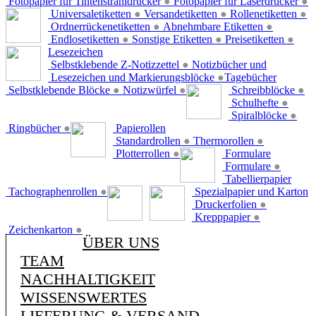
Fotopapier für Tintenstrahldrucker
●
Fotopapier für Laserdrucker
●
Universaletiketten
●
Versandetiketten
●
Rollenetiketten
●
Ordnerrückenetiketten
●
Abnehmbare Etiketten
●
Endlosetiketten
●
Sonstige Etiketten
●
Preisetiketten
●
Lesezeichen
Selbstklebende Z-Notizzettel
●
Notizbücher und
Lesezeichen und Markierungsblöcke
●
Tagebücher
Selbstklebende Blöcke
●
Notizwürfel
●
Schreibblöcke
●
Schulhefte
●
Spiralblöcke
●
Ringbücher
●
Papierollen
Standardrollen
●
Thermorollen
●
Plotterrollen
●
Formulare
Formulare
●
Tabellierpapier
Tachographenrollen
●
Spezialpapier und Karton
Druckerfolien
●
Krepppapier
●
Zeichenkarton
●
ÜBER UNS
TEAM
NACHHALTIGKEIT
WISSENSWERTES
LIEFERUNG & VERSAND