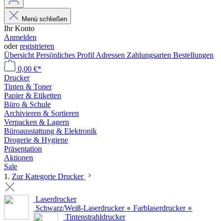
Menü schließen
Ihr Konto
Anmelden
oder
registrieren
Übersicht
Persönliches Profil
Adressen
Zahlungsarten
Bestellungen
0,00 €*
Drucker
Tinten & Toner
Papier & Etiketten
Büro & Schule
Archivieren & Sortieren
Verpacken & Lagern
Büroausstattung & Elektronik
Drogerie & Hygiene
Präsentation
Aktionen
Sale
1.
Zur Kategorie Drucker
Laserdrucker
Schwarz/Weiß-Laserdrucker
●
Farblaserdrucker
●
Tintenstrahldrucker