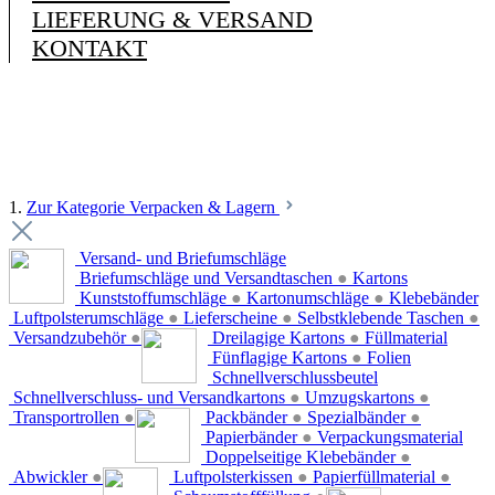
LIEFERUNG & VERSAND
KONTAKT
1.
Zur Kategorie Verpacken & Lagern
Versand- und Briefumschläge
Briefumschläge und Versandtaschen
●
Kartons
Kunststoffumschläge
●
Kartonumschläge
●
Klebebänder
Luftpolsterumschläge
●
Lieferscheine
●
Selbstklebende Taschen
●
Versandzubehör
●
Dreilagige Kartons
●
Füllmaterial
Fünflagige Kartons
●
Folien
Schnellverschlussbeutel
Schnellverschluss- und Versandkartons
●
Umzugskartons
●
Transportrollen
●
Packbänder
●
Spezialbänder
●
Papierbänder
●
Verpackungsmaterial
Doppelseitige Klebebänder
●
Abwickler
●
Luftpolsterkissen
●
Papierfüllmaterial
●