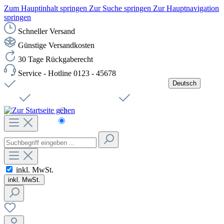
Zum Hauptinhalt springen
Zur Suche springen
Zur Hauptnavigation
springen
Schneller Versand
Günstige Versandkosten
30 Tage Rückgaberecht
Service - Hotline 0123 - 45678
Deutsch
Versandkostenfreie Lieferung ab 49,00€ Netto
Jobs
Sichere SSL-Verbindung
Schnelle Lieferung
Čeština
Helpdesk
Nachhaltigkeit
Deutsch
inkl. MwSt.
inkl. MwSt.