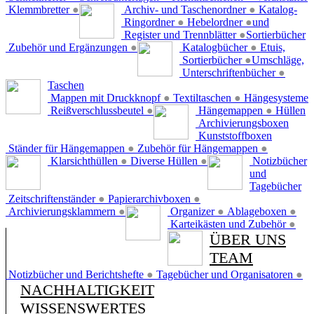
Klemmbretter
●
Archiv- und Taschenordner
●
Katalog-
Ringordner
●
Hebelordner
●
und
Register und Trennblätter
●
Sortierbücher
Zubehör und Ergänzungen
●
Katalogbücher
●
Etuis,
Sortierbücher
●
Umschläge,
Unterschriftenbücher
●
Taschen
Mappen mit Druckknopf
●
Textiltaschen
●
Hängesysteme
Reißverschlussbeutel
●
Hängemappen
●
Hüllen
Archivierungsboxen
Kunststoffboxen
Ständer für Hängemappen
●
Zubehör für Hängemappen
●
Klarsichthüllen
●
Diverse Hüllen
●
Notizbücher
und
Tagebücher
Zeitschriftenständer
●
Papierarchivboxen
●
Archivierungsklammern
●
Organizer
●
Ablageboxen
●
Karteikästen und Zubehör
●
ÜBER UNS
TEAM
Notizbücher und Berichtshefte
●
Tagebücher und Organisatoren
●
NACHHALTIGKEIT
WISSENSWERTES