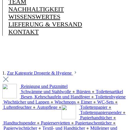
TEAM
NACHHALTIGKEIT
WISSENSWERTES
LIEFERUNG & VERSAND
KONTAKT
1.
Zur Kategorie Drogerie & Hygiene
Reinigung und Putzmittel
Schwämme und Stahlwolle
●
Bürsten
●
Toilettenartikel
Besen, Kehrschaufeln und Handfeger
●
Toilettenhygiene
Wischtücher und Lappen
●
Wischmops
●
Eimer
●
WC-Sets
●
Luftentfeuchter
●
Autopflege
●
Toilettenpapier
●
Toilettenpapierspender
●
Papierhandtücher
●
Handtuchspender
●
Papierservietten
●
Papiertaschentücher
●
Papierwischtücher
●
Textil- und Handtücher
●
Mülleimer und