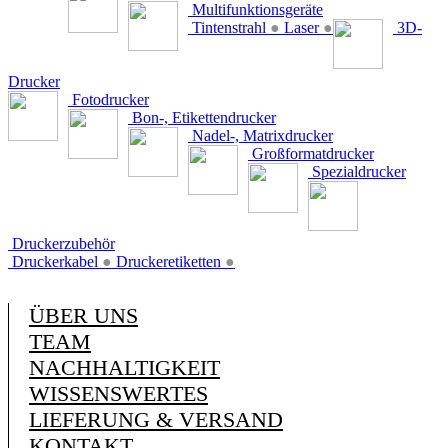
Multifunktionsgeräte
Tintenstrahl
●
Laser
●
3D-
Drucker
Fotodrucker
Bon-, Etikettendrucker
Nadel-, Matrixdrucker
Großformatdrucker
Spezialdrucker
Druckerzubehör
Druckerkabel
●
Druckeretiketten
●
ÜBER UNS
TEAM
NACHHALTIGKEIT
WISSENSWERTES
LIEFERUNG & VERSAND
KONTAKT