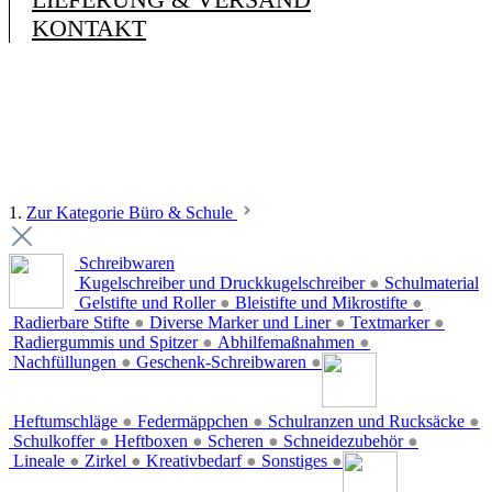
KONTAKT
1.
Zur Kategorie Büro & Schule
Schreibwaren
Kugelschreiber und Druckkugelschreiber
●
Schulmaterial
Gelstifte und Roller
●
Bleistifte und Mikrostifte
●
Radierbare Stifte
●
Diverse Marker und Liner
●
Textmarker
●
Radiergummis und Spitzer
●
Abhilfemaßnahmen
●
Nachfüllungen
●
Geschenk-Schreibwaren
●
Heftumschläge
●
Federmäppchen
●
Schulranzen und Rucksäcke
●
Schulkoffer
●
Heftboxen
●
Scheren
●
Schneidezubehör
●
Lineale
●
Zirkel
●
Kreativbedarf
●
Sonstiges
●