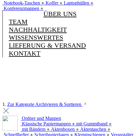
Notebook-Taschen
●
Koffer
●
Laptophüllen
●
Konferenzmappen
●
ÜBER UNS
TEAM
NACHHALTIGKEIT
WISSENSWERTES
LIEFERUNG & VERSAND
KONTAKT
1.
Zur Kategorie Archivieren & Sortieren
Ordner und Mappen
Klassische Papiermappen
●
mit Gummiband
●
mit Bändern
●
Aktenboxen
●
Aktentaschen
●
Schnellhefter
●
Schreibunterlagen
●
Klemmschienen
●
Veranstalter