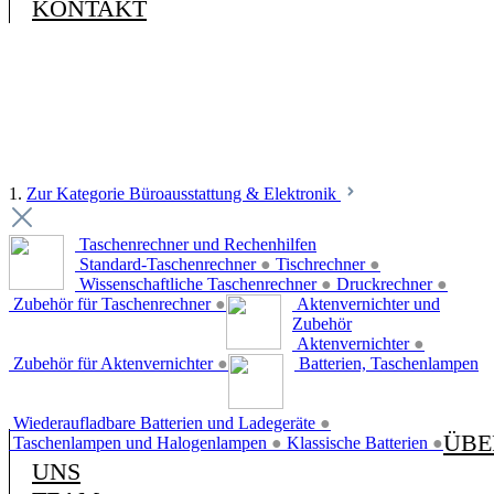
KONTAKT
1.
Zur Kategorie Büroausstattung & Elektronik
Taschenrechner und Rechenhilfen
Standard-Taschenrechner
●
Tischrechner
●
Wissenschaftliche Taschenrechner
●
Druckrechner
●
Zubehör für Taschenrechner
●
Aktenvernichter und
Zubehör
Aktenvernichter
●
Zubehör für Aktenvernichter
●
Batterien, Taschenlampen
Wiederaufladbare Batterien und Ladegeräte
●
ÜBE
Taschenlampen und Halogenlampen
●
Klassische Batterien
●
UNS