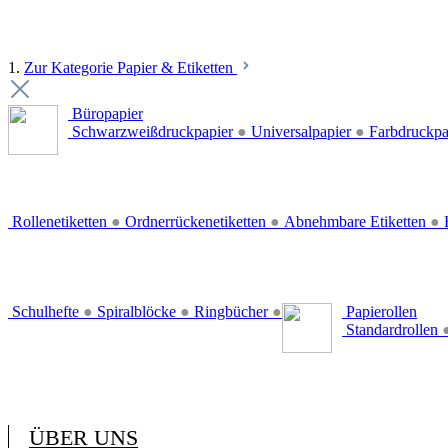
1.
Zur Kategorie Papier & Etiketten
Büropapier
Schwarzweißdruckpapier
●
Universalpapier
●
Farbdruckpa
Rollenetiketten
●
Ordnerrückenetiketten
●
Abnehmbare Etiketten
●
E
Schulhefte
●
Spiralblöcke
●
Ringbücher
●
Papierollen
Standardrollen
ÜBER UNS