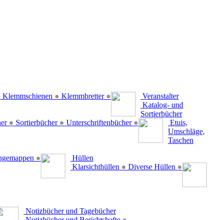
●
Klemmschienen
●
Klemmbretter
●
Veranstalter
Katalog- und
Sortierbücher
her
●
Sortierbücher
●
Unterschriftenbücher
●
Etuis,
Umschläge,
Taschen
ängemappen
●
Hüllen
Klarsichthüllen
●
Diverse Hüllen
●
Notizbücher und Tagebücher
Notizbücher und Berichtshefte
●