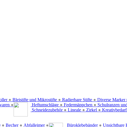
oller
●
Bleistifte und Mikrostifte
●
Radierbare Stifte
●
Diverse Marker 
waren
●
Heftumschläge
●
Federmäppchen
●
Schulranzen un
Schneidezubehör
●
Lineale
●
Zirkel
●
Kreativbedar
e
●
Becher
●
Abfalleimer
●
Büroklebebänder
●
Unsichtbare 