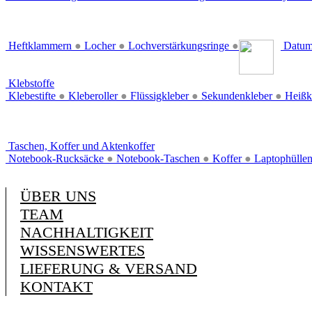
Heftklammern
●
Locher
●
Lochverstärkungsringe
●
Datum
Klebstoffe
Klebestifte
●
Kleberoller
●
Flüssigkleber
●
Sekundenkleber
●
Heißk
Taschen, Koffer und Aktenkoffer
Notebook-Rucksäcke
●
Notebook-Taschen
●
Koffer
●
Laptophülle
ÜBER UNS
TEAM
NACHHALTIGKEIT
WISSENSWERTES
LIEFERUNG & VERSAND
KONTAKT