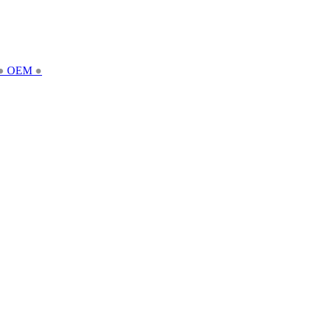
●
OEM
●