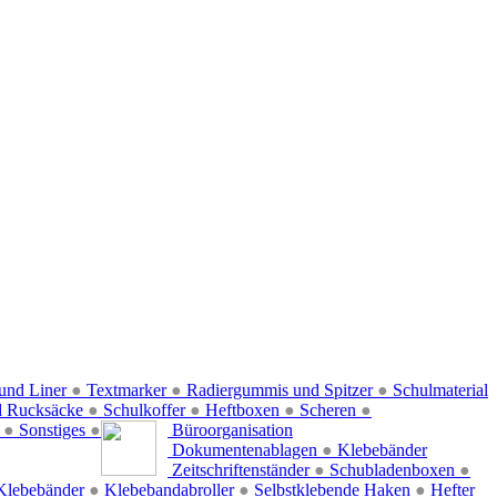
und Liner
●
Textmarker
●
Radiergummis und Spitzer
●
Schulmaterial
d Rucksäcke
●
Schulkoffer
●
Heftboxen
●
Scheren
●
f
●
Sonstiges
●
Büroorganisation
Dokumentenablagen
●
Klebebänder
Zeitschriftenständer
●
Schubladenboxen
●
Klebebänder
●
Klebebandabroller
●
Selbstklebende Haken
●
Hefter