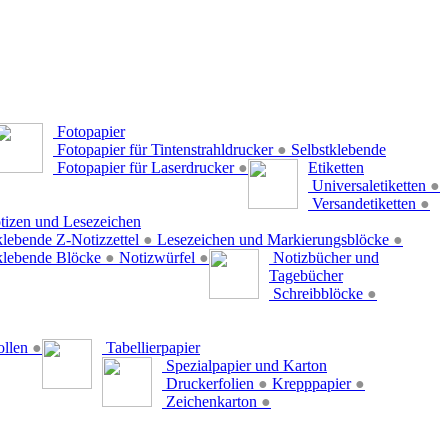
Fotopapier
Fotopapier für Tintenstrahldrucker
●
Selbstklebende
Fotopapier für Laserdrucker
●
Etiketten
Universaletiketten
●
Versandetiketten
●
tizen und Lesezeichen
klebende Z-Notizzettel
●
Lesezeichen und Markierungsblöcke
●
klebende Blöcke
●
Notizwürfel
●
Notizbücher und
Tagebücher
Schreibblöcke
●
ollen
●
Tabellierpapier
Spezialpapier und Karton
Druckerfolien
●
Krepppapier
●
Zeichenkarton
●