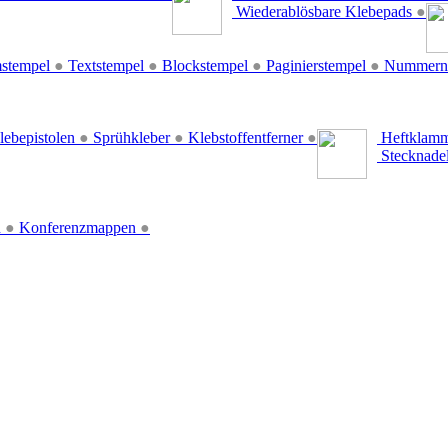
Wiederablösbare Klebepads
●
stempel
●
Textstempel
●
Blockstempel
●
Paginierstempel
●
Nummern
lebepistolen
●
Sprühkleber
●
Klebstoffentferner
●
Heftklamm
Stecknade
n
●
Konferenzmappen
●