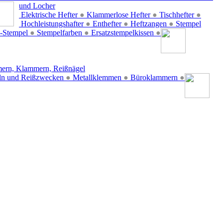
und Locher
Elektrische Hefter
●
Klammerlose Hefter
●
Tischhefter
●
Hochleistungshafter
●
Enthefter
●
Heftzangen
●
Stempel
-Stempel
●
Stempelfarben
●
Ersatzstempelkissen
●
ern, Klammern, Reißnägel
ln und Reißzwecken
●
Metallklemmen
●
Büroklammern
●