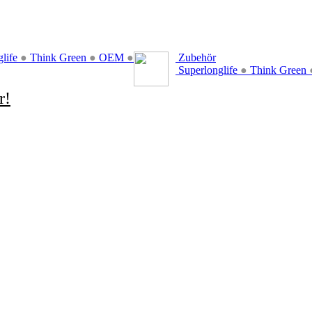
glife
●
Think Green
●
OEM
●
Zubehör
Superlonglife
●
Think Green
r!