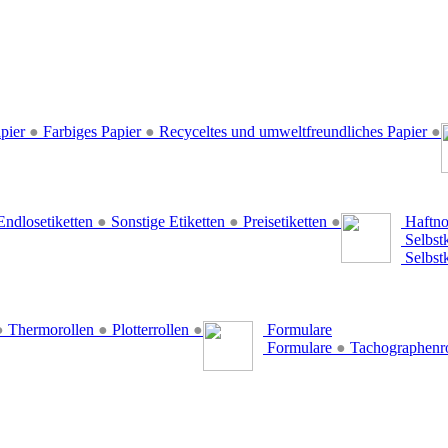
pier
●
Farbiges Papier
●
Recyceltes und umweltfreundliches Papier
●
ndlosetiketten
●
Sonstige Etiketten
●
Preisetiketten
●
Haftno
Selbst
Selbst
●
Thermorollen
●
Plotterrollen
●
Formulare
Formulare
●
Tachographenr