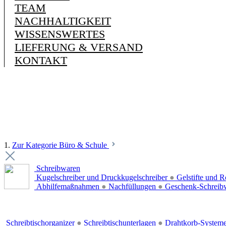
TEAM
NACHHALTIGKEIT
WISSENSWERTES
LIEFERUNG & VERSAND
KONTAKT
1.
Zur Kategorie Büro & Schule
Schreibwaren
Kugelschreiber und Druckkugelschreiber
●
Gelstifte und R
Abhilfemaßnahmen
●
Nachfüllungen
●
Geschenk-Schreib
Schreibtischorganizer
●
Schreibtischunterlagen
●
Drahtkorb-System