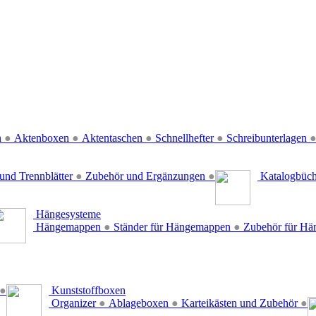
n
●
Aktenboxen
●
Aktentaschen
●
Schnellhefter
●
Schreibunterlagen
und Trennblätter
●
Zubehör und Ergänzungen
●
Katalogbüc
Hängesysteme
Hängemappen
●
Ständer für Hängemappen
●
Zubehör für H
●
Kunststoffboxen
Organizer
●
Ablageboxen
●
Karteikästen und Zubehör
●