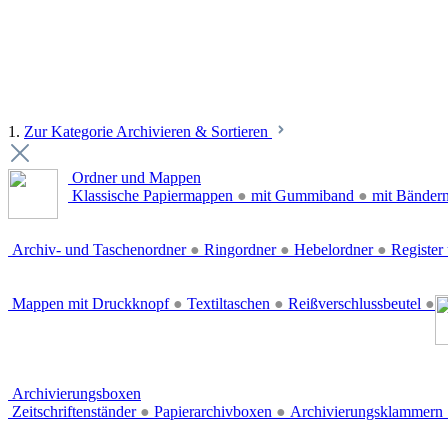
1.
Zur Kategorie Archivieren & Sortieren
Ordner und Mappen
Klassische Papiermappen
●
mit Gummiband
●
mit Bänder
Archiv- und Taschenordner
●
Ringordner
●
Hebelordner
●
Register 
Mappen mit Druckknopf
●
Textiltaschen
●
Reißverschlussbeutel
●
Archivierungsboxen
Zeitschriftenständer
●
Papierarchivboxen
●
Archivierungsklammern