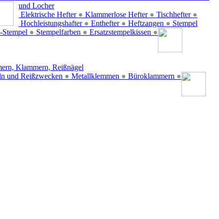
und Locher
Elektrische Hefter
●
Klammerlose Hefter
●
Tischhefter
●
Hochleistungshafter
●
Enthefter
●
Heftzangen
●
Stempel
-Stempel
●
Stempelfarben
●
Ersatzstempelkissen
●
ern, Klammern, Reißnägel
ln und Reißzwecken
●
Metallklemmen
●
Büroklammern
●