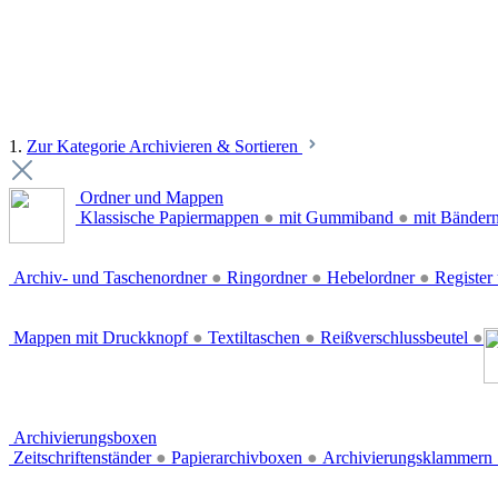
1.
Zur Kategorie Archivieren & Sortieren
Ordner und Mappen
Klassische Papiermappen
●
mit Gummiband
●
mit Bänder
Archiv- und Taschenordner
●
Ringordner
●
Hebelordner
●
Register 
Mappen mit Druckknopf
●
Textiltaschen
●
Reißverschlussbeutel
●
Archivierungsboxen
Zeitschriftenständer
●
Papierarchivboxen
●
Archivierungsklammern