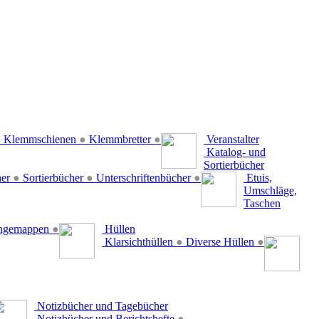
●
Klemmschienen
●
Klemmbretter
●
Veranstalter
Katalog- und
Sortierbücher
her
●
Sortierbücher
●
Unterschriftenbücher
●
Etuis,
Umschläge,
Taschen
ängemappen
●
Hüllen
Klarsichthüllen
●
Diverse Hüllen
●
Notizbücher und Tagebücher
Notizbücher und Berichtshefte
●