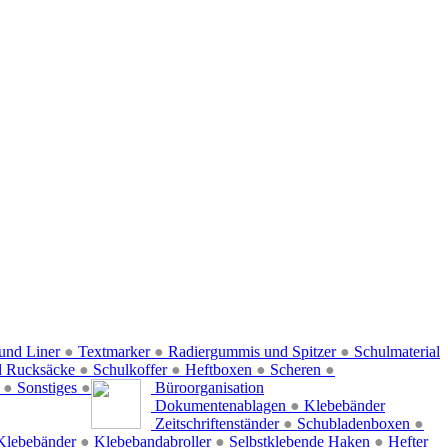
und Liner
●
Textmarker
●
Radiergummis und Spitzer
●
Schulmaterial
d Rucksäcke
●
Schulkoffer
●
Heftboxen
●
Scheren
●
f
●
Sonstiges
●
Büroorganisation
Dokumentenablagen
●
Klebebänder
Zeitschriftenständer
●
Schubladenboxen
●
Klebebänder
●
Klebebandabroller
●
Selbstklebende Haken
●
Hefter