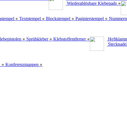
Wiederablösbare Klebepads
●
stempel
●
Textstempel
●
Blockstempel
●
Paginierstempel
●
Nummern
lebepistolen
●
Sprühkleber
●
Klebstoffentferner
●
Heftklamm
Stecknade
n
●
Konferenzmappen
●