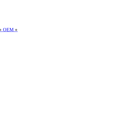
●
OEM
●