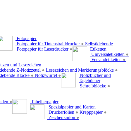
Fotopapier
Fotopapier für Tintenstrahldrucker
●
Selbstklebende
Fotopapier für Laserdrucker
●
Etiketten
Universaletiketten
●
Versandetiketten
●
tizen und Lesezeichen
klebende Z-Notizzettel
●
Lesezeichen und Markierungsblöcke
●
klebende Blöcke
●
Notizwürfel
●
Notizbücher und
Tagebücher
Schreibblöcke
●
ollen
●
Tabellierpapier
Spezialpapier und Karton
Druckerfolien
●
Krepppapier
●
Zeichenkarton
●