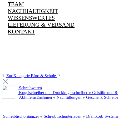
TEAM
NACHHALTIGKEIT
WISSENSWERTES
LIEFERUNG & VERSAND
KONTAKT
1.
Zur Kategorie Büro & Schule
Schreibwaren
Kugelschreiber und Druckkugelschreiber
●
Gelstifte und R
Abhilfemaßnahmen
●
Nachfüllungen
●
Geschenk-Schreib
Schreibtischorganizer
●
Schreibtischunterlagen
●
Drahtkorb-System