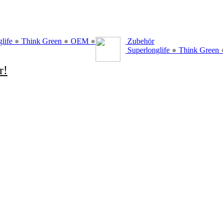
glife
●
Think Green
●
OEM
●
Zubehör
Superlonglife
●
Think Green
r!