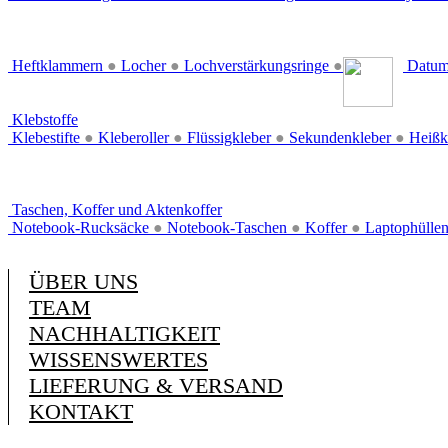
Heftklammern
●
Locher
●
Lochverstärkungsringe
●
Datum
Klebstoffe
Klebestifte
●
Kleberoller
●
Flüssigkleber
●
Sekundenkleber
●
Heißk
Taschen, Koffer und Aktenkoffer
Notebook-Rucksäcke
●
Notebook-Taschen
●
Koffer
●
Laptophülle
ÜBER UNS
TEAM
NACHHALTIGKEIT
WISSENSWERTES
LIEFERUNG & VERSAND
KONTAKT