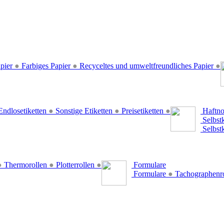
pier
●
Farbiges Papier
●
Recyceltes und umweltfreundliches Papier
●
ndlosetiketten
●
Sonstige Etiketten
●
Preisetiketten
●
Haftno
Selbst
Selbst
●
Thermorollen
●
Plotterrollen
●
Formulare
Formulare
●
Tachographenr