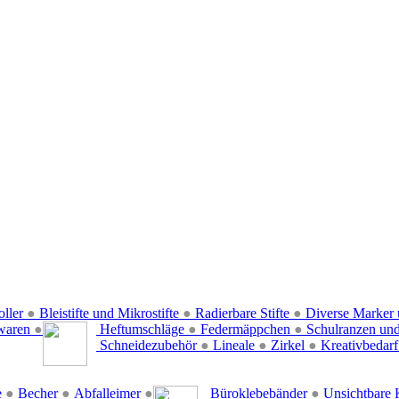
oller
●
Bleistifte und Mikrostifte
●
Radierbare Stifte
●
Diverse Marker 
waren
●
Heftumschläge
●
Federmäppchen
●
Schulranzen un
Schneidezubehör
●
Lineale
●
Zirkel
●
Kreativbedar
e
●
Becher
●
Abfalleimer
●
Büroklebebänder
●
Unsichtbare 