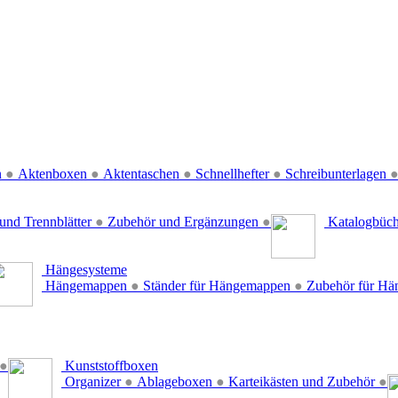
n
●
Aktenboxen
●
Aktentaschen
●
Schnellhefter
●
Schreibunterlagen
und Trennblätter
●
Zubehör und Ergänzungen
●
Katalogbüc
Hängesysteme
Hängemappen
●
Ständer für Hängemappen
●
Zubehör für H
●
Kunststoffboxen
Organizer
●
Ablageboxen
●
Karteikästen und Zubehör
●