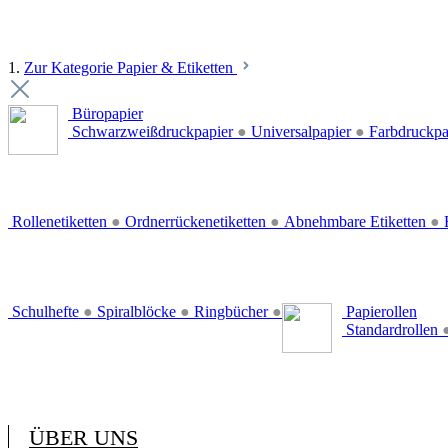
1.
Zur Kategorie Papier & Etiketten
Büropapier
Schwarzweißdruckpapier
●
Universalpapier
●
Farbdruckpa
Rollenetiketten
●
Ordnerrückenetiketten
●
Abnehmbare Etiketten
●
E
Schulhefte
●
Spiralblöcke
●
Ringbücher
●
Papierollen
Standardrollen
ÜBER UNS