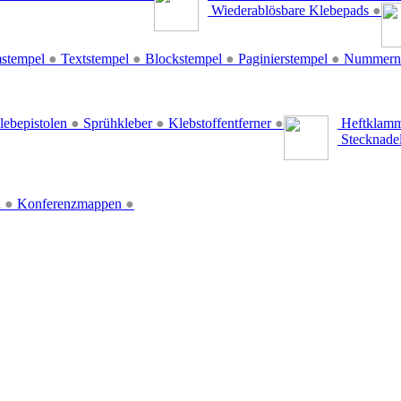
Wiederablösbare Klebepads
●
stempel
●
Textstempel
●
Blockstempel
●
Paginierstempel
●
Nummern
lebepistolen
●
Sprühkleber
●
Klebstoffentferner
●
Heftklamm
Stecknade
n
●
Konferenzmappen
●