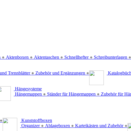
n
●
Aktenboxen
●
Aktentaschen
●
Schnellhefter
●
Schreibunterlagen
und Trennblätter
●
Zubehör und Ergänzungen
●
Katalogbüc
Hängesysteme
Hängemappen
●
Ständer für Hängemappen
●
Zubehör für H
●
Kunststoffboxen
Organizer
●
Ablageboxen
●
Karteikästen und Zubehör
●