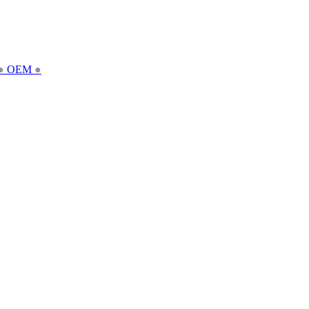
●
OEM
●