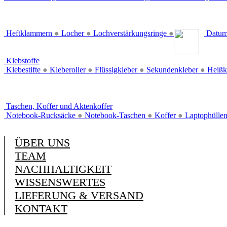
Heftklammern
●
Locher
●
Lochverstärkungsringe
●
Datum
Klebstoffe
Klebestifte
●
Kleberoller
●
Flüssigkleber
●
Sekundenkleber
●
Heißk
Taschen, Koffer und Aktenkoffer
Notebook-Rucksäcke
●
Notebook-Taschen
●
Koffer
●
Laptophülle
ÜBER UNS
TEAM
NACHHALTIGKEIT
WISSENSWERTES
LIEFERUNG & VERSAND
KONTAKT