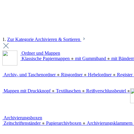
1.
Zur Kategorie Archivieren & Sortieren
Ordner und Mappen
Klassische Papiermappen
●
mit Gummiband
●
mit Bänder
Archiv- und Taschenordner
●
Ringordner
●
Hebelordner
●
Register 
Mappen mit Druckknopf
●
Textiltaschen
●
Reißverschlussbeutel
●
Archivierungsboxen
Zeitschriftenständer
●
Papierarchivboxen
●
Archivierungsklammern