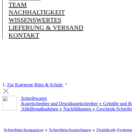
TEAM
NACHHALTIGKEIT
WISSENSWERTES
LIEFERUNG & VERSAND
KONTAKT
1.
Zur Kategorie Büro & Schule
Schreibwaren
Kugelschreiber und Druckkugelschreiber
●
Gelstifte und R
Abhilfemaßnahmen
●
Nachfüllungen
●
Geschenk-Schreib
Schreibtischorganizer
●
Schreibtischunterlagen
●
Drahtkorb-System