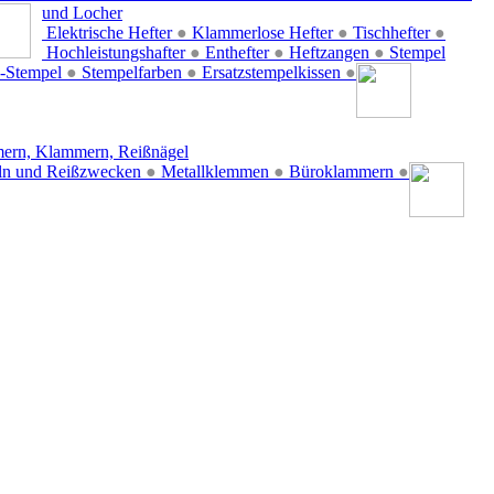
und Locher
Elektrische Hefter
●
Klammerlose Hefter
●
Tischhefter
●
Hochleistungshafter
●
Enthefter
●
Heftzangen
●
Stempel
-Stempel
●
Stempelfarben
●
Ersatzstempelkissen
●
ern, Klammern, Reißnägel
ln und Reißzwecken
●
Metallklemmen
●
Büroklammern
●