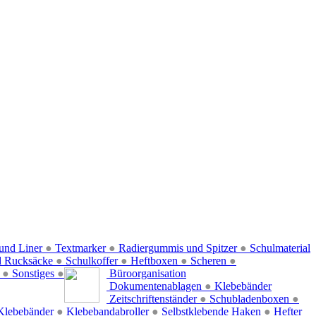
und Liner
●
Textmarker
●
Radiergummis und Spitzer
●
Schulmaterial
d Rucksäcke
●
Schulkoffer
●
Heftboxen
●
Scheren
●
f
●
Sonstiges
●
Büroorganisation
Dokumentenablagen
●
Klebebänder
Zeitschriftenständer
●
Schubladenboxen
●
Klebebänder
●
Klebebandabroller
●
Selbstklebende Haken
●
Hefter