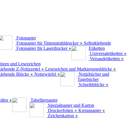
Fotopapier
Fotopapier für Tintenstrahldrucker
●
Selbstklebende
Fotopapier für Laserdrucker
●
Etiketten
Universaletiketten
●
Versandetiketten
●
tizen und Lesezeichen
klebende Z-Notizzettel
●
Lesezeichen und Markierungsblöcke
●
klebende Blöcke
●
Notizwürfel
●
Notizbücher und
Tagebücher
Schreibblöcke
●
ollen
●
Tabellierpapier
Spezialpapier und Karton
Druckerfolien
●
Krepppapier
●
Zeichenkarton
●