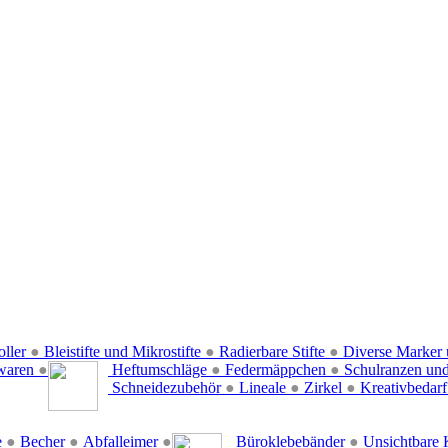
oller
●
Bleistifte und Mikrostifte
●
Radierbare Stifte
●
Diverse Marker 
waren
●
Heftumschläge
●
Federmäppchen
●
Schulranzen un
Schneidezubehör
●
Lineale
●
Zirkel
●
Kreativbedar
e
●
Becher
●
Abfalleimer
●
Büroklebebänder
●
Unsichtbare 