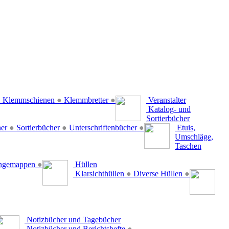
●
Klemmschienen
●
Klemmbretter
●
Veranstalter
Katalog- und
Sortierbücher
her
●
Sortierbücher
●
Unterschriftenbücher
●
Etuis,
Umschläge,
Taschen
ängemappen
●
Hüllen
Klarsichthüllen
●
Diverse Hüllen
●
Notizbücher und Tagebücher
Notizbücher und Berichtshefte
●