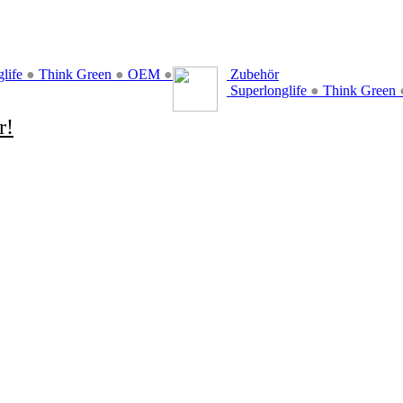
glife
●
Think Green
●
OEM
●
Zubehör
Superlonglife
●
Think Green
r!