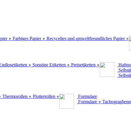
pier
●
Farbiges Papier
●
Recyceltes und umweltfreundliches Papier
●
ndlosetiketten
●
Sonstige Etiketten
●
Preisetiketten
●
Haftno
Selbst
Selbst
●
Thermorollen
●
Plotterrollen
●
Formulare
Formulare
●
Tachographenr