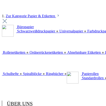
1.
Zur Kategorie Papier & Etiketten
Büropapier
Schwarzweißdruckpapier
●
Universalpapier
●
Farbdruckpa
Rollenetiketten
●
Ordnerrückenetiketten
●
Abnehmbare Etiketten
●
E
Schulhefte
●
Spiralblöcke
●
Ringbücher
●
Papierollen
Standardrollen
ÜBER UNS