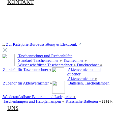
KONTAKT
1.
Zur Kategorie Büroausstattung & Elektronik
Taschenrechner und Rechenhilfen
Standard-Taschenrechner
●
Tischrechner
●
Wissenschaftliche Taschenrechner
●
Druckrechner
●
Zubehör für Taschenrechner
●
Aktenvernichter und
Zubehör
Aktenvernichter
●
Zubehör für Aktenvernichter
●
Batterien, Taschenlampen
Wiederaufladbare Batterien und Ladegeräte
●
ÜBE
Taschenlampen und Halogenlampen
●
Klassische Batterien
●
UNS