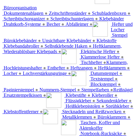
Büroorganisation
Dokumentenablagen
●
Zeitschriftenständer
●
Schubladenboxen
●
Schreibtischorganizer
●
Schreibtischunterlagen
●
Klebebänder
Drahtkorb-Systeme
●
Becher
●
Abfalleimer
●
Hefter und
Locher
Stempel
Büroklebebänder
●
Unsichtbare Klebebänder
●
Klebstoffe
Klebebandabroller
●
Selbstklebende Haken
●
Heftklammern,
Wiederablösbare Klebepads
●
Elektrische Hefter
●
Klammerlose Hefter
●
Tischhefter
●
Klammern,
Hochleistungshafter
●
Enthefter
●
Heftzangen
●
Heftklammern
●
Locher
●
Lochverstärkungsringe
●
Datumstempel
●
Textstempel
●
Blockstempel
●
Paginierstempel
●
Nummern-Stempel
●
Stempelfarben
●
Reißnägel
Ersatzstempelkissen
●
Klebestifte
●
Kleberoller
●
Flüssigkleber
●
Sekundenkleber
●
Heißklebepistolen
●
Sprühkleber
●
Klebstoffentferner
●
Stecknadeln und Reißzwecken
●
Metallklemmen
●
Büroklammern
●
Taschen, Koffer und
Aktenkoffer
Notebook-Rucksäcke
●