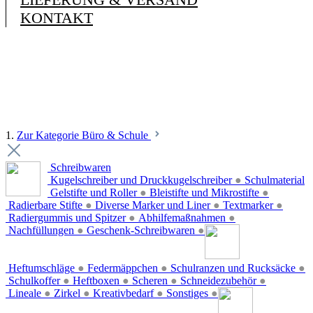
KONTAKT
1.
Zur Kategorie Büro & Schule
Schreibwaren
Kugelschreiber und Druckkugelschreiber
●
Schulmaterial
Gelstifte und Roller
●
Bleistifte und Mikrostifte
●
Radierbare Stifte
●
Diverse Marker und Liner
●
Textmarker
●
Radiergummis und Spitzer
●
Abhilfemaßnahmen
●
Nachfüllungen
●
Geschenk-Schreibwaren
●
Heftumschläge
●
Federmäppchen
●
Schulranzen und Rucksäcke
●
Schulkoffer
●
Heftboxen
●
Scheren
●
Schneidezubehör
●
Lineale
●
Zirkel
●
Kreativbedarf
●
Sonstiges
●