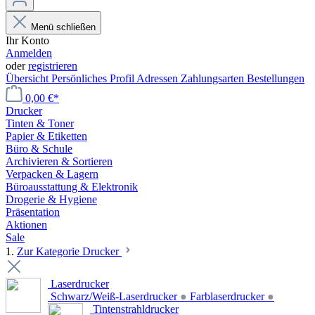
Menü schließen
Ihr Konto
Anmelden
oder
registrieren
Übersicht
Persönliches Profil
Adressen
Zahlungsarten
Bestellungen
0,00 €*
Drucker
Tinten & Toner
Papier & Etiketten
Büro & Schule
Archivieren & Sortieren
Verpacken & Lagern
Büroausstattung & Elektronik
Drogerie & Hygiene
Präsentation
Aktionen
Sale
1.
Zur Kategorie Drucker
Laserdrucker
Schwarz/Weiß-Laserdrucker
●
Farblaserdrucker
●
Tintenstrahldrucker