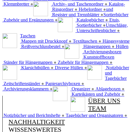
Klemmbretter
●
Archiv- und Taschenordner
●
Katalog-
Ringordner
●
Hebelordner
●
und
Register und Trennblätter
●
Sortierbücher
Zubehör und Ergänzungen
●
Katalogbücher
●
Etuis,
Sortierbücher
●
Umschläge,
Unterschriftenbücher
●
Taschen
Mappen mit Druckknopf
●
Textiltaschen
●
Hängesysteme
Reißverschlussbeutel
●
Hängemappen
●
Hüllen
Archivierungsboxen
Kunststoffboxen
Ständer für Hängemappen
●
Zubehör für Hängemappen
●
Klarsichthüllen
●
Diverse Hüllen
●
Notizbücher
und
Tagebücher
Zeitschriftenständer
●
Papierarchivboxen
●
Archivierungsklammern
●
Organizer
●
Ablageboxen
●
Karteikästen und Zubehör
●
ÜBER UNS
TEAM
Notizbücher und Berichtshefte
●
Tagebücher und Organisatoren
●
NACHHALTIGKEIT
WISSENSWERTES