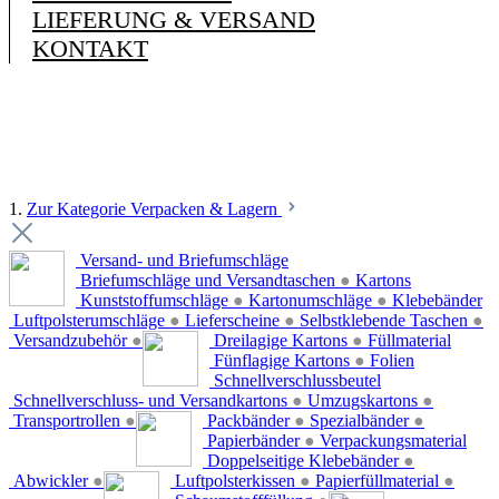
LIEFERUNG & VERSAND
KONTAKT
1.
Zur Kategorie Verpacken & Lagern
Versand- und Briefumschläge
Briefumschläge und Versandtaschen
●
Kartons
Kunststoffumschläge
●
Kartonumschläge
●
Klebebänder
Luftpolsterumschläge
●
Lieferscheine
●
Selbstklebende Taschen
●
Versandzubehör
●
Dreilagige Kartons
●
Füllmaterial
Fünflagige Kartons
●
Folien
Schnellverschlussbeutel
Schnellverschluss- und Versandkartons
●
Umzugskartons
●
Transportrollen
●
Packbänder
●
Spezialbänder
●
Papierbänder
●
Verpackungsmaterial
Doppelseitige Klebebänder
●
Abwickler
●
Luftpolsterkissen
●
Papierfüllmaterial
●