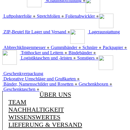
Schaumstofffüllung
●
Luftpolsterfolie
●
Stretchfolien
●
Folienabwickler
●
ZIP-Beutel für Lager und Versand
●
Lagerausstattung
Abbrechklingenmesser
●
Gummibänder
●
Schnüre
●
Packpapier
●
Tritthocker und Leitern
●
Bindebänder
●
Logistiktaschen und -leisten
●
Sonstiges
●
Geschenkverpackung
Dekorative Umschläge und Grußkarten
●
Bänder, Namensschilder und Rosetten
●
Geschenkboxen
●
Geschenktaschen
●
ÜBER UNS
TEAM
NACHHALTIGKEIT
WISSENSWERTES
LIEFERUNG & VERSAND