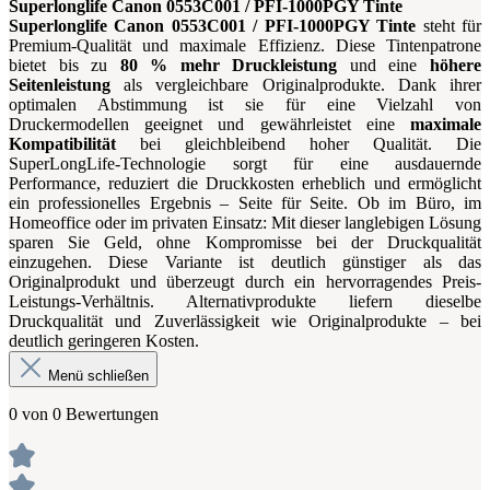
Superlonglife Canon 0553C001 / PFI-1000PGY Tinte
Superlonglife Canon 0553C001 / PFI-1000PGY Tinte
steht für
Premium-Qualität und maximale Effizienz. Diese Tintenpatrone
bietet bis zu
80 % mehr Druckleistung
und eine
höhere
Seitenleistung
als vergleichbare Originalprodukte. Dank ihrer
optimalen Abstimmung ist sie für eine Vielzahl von
Druckermodellen geeignet und gewährleistet eine
maximale
Kompatibilität
bei gleichbleibend hoher Qualität. Die
SuperLongLife-Technologie sorgt für eine ausdauernde
Performance, reduziert die Druckkosten erheblich und ermöglicht
ein professionelles Ergebnis – Seite für Seite. Ob im Büro, im
Homeoffice oder im privaten Einsatz: Mit dieser langlebigen Lösung
sparen Sie Geld, ohne Kompromisse bei der Druckqualität
einzugehen. Diese Variante ist deutlich günstiger als das
Originalprodukt und überzeugt durch ein hervorragendes Preis-
Leistungs-Verhältnis. Alternativprodukte liefern dieselbe
Druckqualität und Zuverlässigkeit wie Originalprodukte – bei
deutlich geringeren Kosten.
Menü schließen
0 von 0 Bewertungen