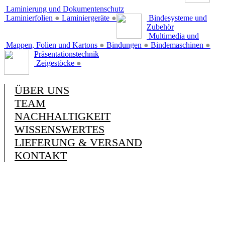
Laminierung und Dokumentenschutz
Laminierfolien
●
Laminiergeräte
●
Bindesysteme und
Zubehör
Multimedia und
Mappen, Folien und Kartons
●
Bindungen
●
Bindemaschinen
●
Präsentationstechnik
Zeigestöcke
●
ÜBER UNS
TEAM
NACHHALTIGKEIT
WISSENSWERTES
LIEFERUNG & VERSAND
KONTAKT