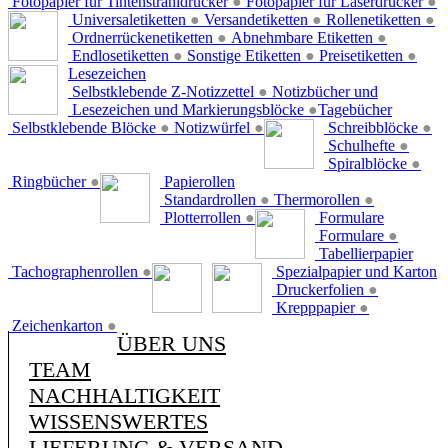
Fotopapier für Tintenstrahldrucker
●
Fotopapier für Laserdrucker
●
Universaletiketten
●
Versandetiketten
●
Rollenetiketten
●
Ordnerrückenetiketten
●
Abnehmbare Etiketten
●
Endlosetiketten
●
Sonstige Etiketten
●
Preisetiketten
●
Lesezeichen
Selbstklebende Z-Notizzettel
●
Notizbücher und
Lesezeichen und Markierungsblöcke
●
Tagebücher
Selbstklebende Blöcke
●
Notizwürfel
●
Schreibblöcke
●
Schulhefte
●
Spiralblöcke
●
Ringbücher
●
Papierollen
Standardrollen
●
Thermorollen
●
Plotterrollen
●
Formulare
Formulare
●
Tabellierpapier
Tachographenrollen
●
Spezialpapier und Karton
Druckerfolien
●
Krepppapier
●
Zeichenkarton
●
ÜBER UNS
TEAM
NACHHALTIGKEIT
WISSENSWERTES
LIEFERUNG & VERSAND