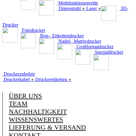
Multifunktionsgeräte
Tintenstrahl
●
Laser
●
3D-
Drucker
Fotodrucker
Bon-, Etikettendrucker
Nadel-, Matrixdrucker
Großformatdrucker
Spezialdrucker
Druckerzubehör
Druckerkabel
●
Druckeretiketten
●
ÜBER UNS
TEAM
NACHHALTIGKEIT
WISSENSWERTES
LIEFERUNG & VERSAND
KONTAKT