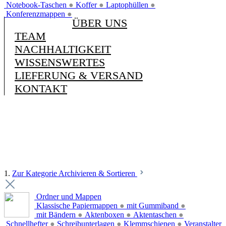
Notebook-Taschen
●
Koffer
●
Laptophüllen
●
Konferenzmappen
●
ÜBER UNS
TEAM
NACHHALTIGKEIT
WISSENSWERTES
LIEFERUNG & VERSAND
KONTAKT
1.
Zur Kategorie Archivieren & Sortieren
Ordner und Mappen
Klassische Papiermappen
●
mit Gummiband
●
mit Bändern
●
Aktenboxen
●
Aktentaschen
●
Schnellhefter
●
Schreibunterlagen
●
Klemmschienen
●
Veranstalter