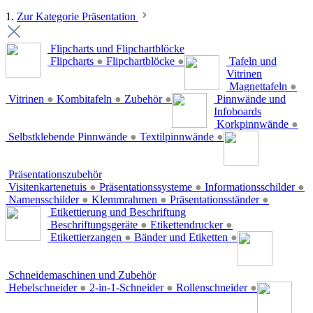
1.
Zur Kategorie Präsentation
Flipcharts und Flipchartblöcke
Flipcharts
●
Flipchartblöcke
●
Tafeln und
Vitrinen
Magnettafeln
●
Vitrinen
●
Kombitafeln
●
Zubehör
●
Pinnwände und
Infoboards
Korkpinnwände
●
Selbstklebende Pinnwände
●
Textilpinnwände
●
Präsentationszubehör
Visitenkartenetuis
●
Präsentationssysteme
●
Informationsschilder
●
Namensschilder
●
Klemmrahmen
●
Präsentationsständer
●
Etikettierung und Beschriftung
Beschriftungsgeräte
●
Etikettendrucker
●
Etikettierzangen
●
Bänder und Etiketten
●
Schneidemaschinen und Zubehör
Hebelschneider
●
2-in-1-Schneider
●
Rollenschneider
●