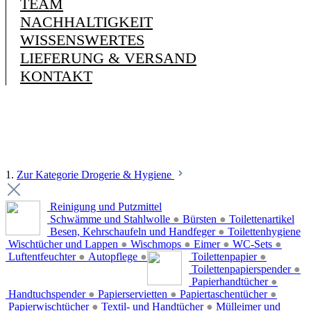
TEAM
NACHHALTIGKEIT
WISSENSWERTES
LIEFERUNG & VERSAND
KONTAKT
1.
Zur Kategorie Drogerie & Hygiene
Reinigung und Putzmittel
Schwämme und Stahlwolle
●
Bürsten
●
Toilettenartikel
Besen, Kehrschaufeln und Handfeger
●
Toilettenhygiene
Wischtücher und Lappen
●
Wischmops
●
Eimer
●
WC-Sets
●
Luftentfeuchter
●
Autopflege
●
Toilettenpapier
●
Toilettenpapierspender
●
Papierhandtücher
●
Handtuchspender
●
Papierservietten
●
Papiertaschentücher
●
Papierwischtücher
●
Textil- und Handtücher
●
Mülleimer und