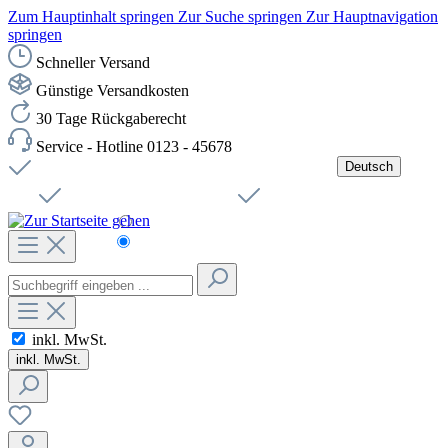
Zum Hauptinhalt springen
Zur Suche springen
Zur Hauptnavigation
springen
Schneller Versand
Günstige Versandkosten
30 Tage Rückgaberecht
Service - Hotline 0123 - 45678
Deutsch
Versandkostenfreie Lieferung ab 49,00€ Netto
Jobs
Sichere SSL-Verbindung
Schnelle Lieferung
Čeština
Helpdesk
Nachhaltigkeit
Deutsch
inkl. MwSt.
inkl. MwSt.