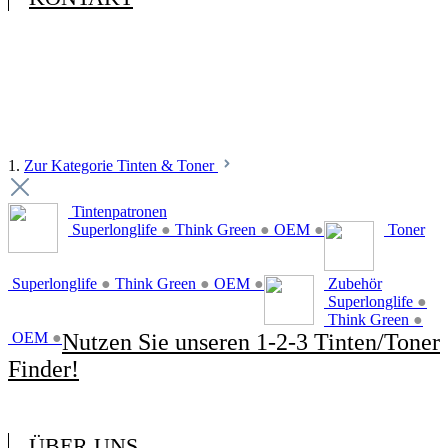
1.
Zur Kategorie Tinten & Toner
Tintenpatronen
Superlonglife
●
Think Green
●
OEM
●
Toner
Superlonglife
●
Think Green
●
OEM
●
Zubehör
Superlonglife
●
Think Green
●
OEM
●
Nutzen Sie unseren 1-2-3 Tinten/Toner
Finder!
ÜBER UNS