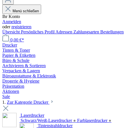
Menü schließen
Ihr Konto
Anmelden
oder
registrieren
Übersicht
Persönliches Profil
Adressen
Zahlungsarten
Bestellungen
0,00 €*
Drucker
Tinten & Toner
Papier & Etiketten
Büro & Schule
Archivieren & Sortieren
Verpacken & Lagern
Büroausstattung & Elektronik
Drogerie & Hygiene
Präsentation
Aktionen
Sale
1.
Zur Kategorie Drucker
Laserdrucker
Schwarz/Weiß-Laserdrucker
●
Farblaserdrucker
●
Tintenstrahldrucker