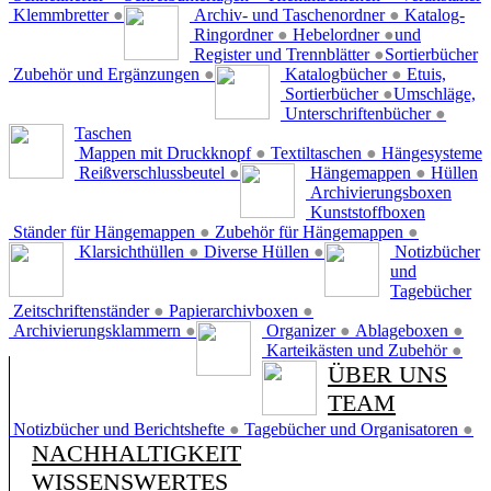
Klemmbretter
●
Archiv- und Taschenordner
●
Katalog-
Ringordner
●
Hebelordner
●
und
Register und Trennblätter
●
Sortierbücher
Zubehör und Ergänzungen
●
Katalogbücher
●
Etuis,
Sortierbücher
●
Umschläge,
Unterschriftenbücher
●
Taschen
Mappen mit Druckknopf
●
Textiltaschen
●
Hängesysteme
Reißverschlussbeutel
●
Hängemappen
●
Hüllen
Archivierungsboxen
Kunststoffboxen
Ständer für Hängemappen
●
Zubehör für Hängemappen
●
Klarsichthüllen
●
Diverse Hüllen
●
Notizbücher
und
Tagebücher
Zeitschriftenständer
●
Papierarchivboxen
●
Archivierungsklammern
●
Organizer
●
Ablageboxen
●
Karteikästen und Zubehör
●
ÜBER UNS
TEAM
Notizbücher und Berichtshefte
●
Tagebücher und Organisatoren
●
NACHHALTIGKEIT
WISSENSWERTES