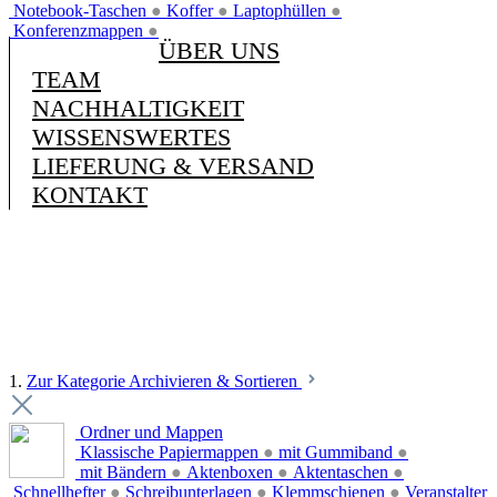
Notebook-Taschen
●
Koffer
●
Laptophüllen
●
Konferenzmappen
●
ÜBER UNS
TEAM
NACHHALTIGKEIT
WISSENSWERTES
LIEFERUNG & VERSAND
KONTAKT
1.
Zur Kategorie Archivieren & Sortieren
Ordner und Mappen
Klassische Papiermappen
●
mit Gummiband
●
mit Bändern
●
Aktenboxen
●
Aktentaschen
●
Schnellhefter
●
Schreibunterlagen
●
Klemmschienen
●
Veranstalter