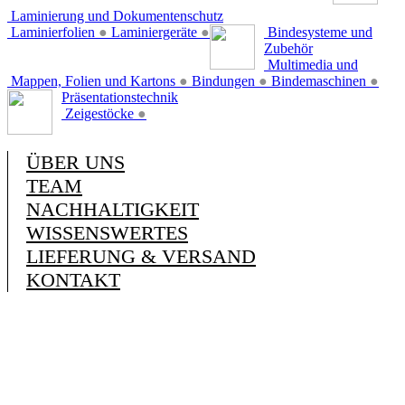
Laminierung und Dokumentenschutz
Laminierfolien
●
Laminiergeräte
●
Bindesysteme und
Zubehör
Multimedia und
Mappen, Folien und Kartons
●
Bindungen
●
Bindemaschinen
●
Präsentationstechnik
Zeigestöcke
●
ÜBER UNS
TEAM
NACHHALTIGKEIT
WISSENSWERTES
LIEFERUNG & VERSAND
KONTAKT