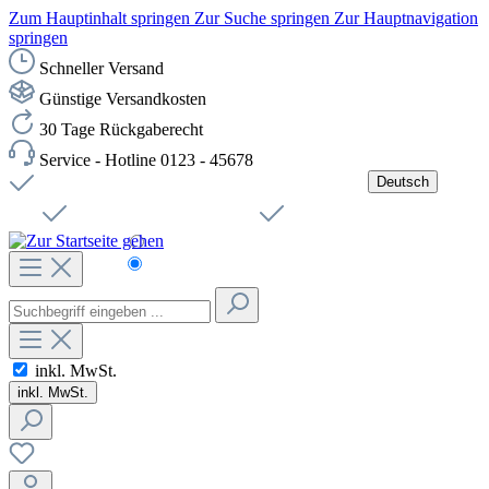
Zum Hauptinhalt springen
Zur Suche springen
Zur Hauptnavigation
springen
Schneller Versand
Günstige Versandkosten
30 Tage Rückgaberecht
Service - Hotline 0123 - 45678
Deutsch
Versandkostenfreie Lieferung ab 49,00€ Netto
Jobs
Sichere SSL-Verbindung
Schnelle Lieferung
Čeština
Helpdesk
Nachhaltigkeit
Deutsch
inkl. MwSt.
inkl. MwSt.