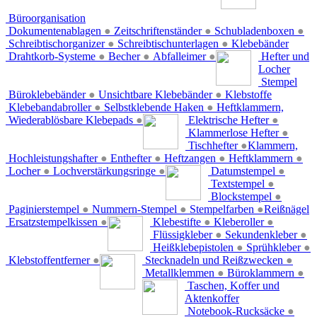
Büroorganisation
Dokumentenablagen
●
Zeitschriftenständer
●
Schubladenboxen
●
Schreibtischorganizer
●
Schreibtischunterlagen
●
Klebebänder
Drahtkorb-Systeme
●
Becher
●
Abfalleimer
●
Hefter und
Locher
Stempel
Büroklebebänder
●
Unsichtbare Klebebänder
●
Klebstoffe
Klebebandabroller
●
Selbstklebende Haken
●
Heftklammern,
Wiederablösbare Klebepads
●
Elektrische Hefter
●
Klammerlose Hefter
●
Tischhefter
●
Klammern,
Hochleistungshafter
●
Enthefter
●
Heftzangen
●
Heftklammern
●
Locher
●
Lochverstärkungsringe
●
Datumstempel
●
Textstempel
●
Blockstempel
●
Paginierstempel
●
Nummern-Stempel
●
Stempelfarben
●
Reißnägel
Ersatzstempelkissen
●
Klebestifte
●
Kleberoller
●
Flüssigkleber
●
Sekundenkleber
●
Heißklebepistolen
●
Sprühkleber
●
Klebstoffentferner
●
Stecknadeln und Reißzwecken
●
Metallklemmen
●
Büroklammern
●
Taschen, Koffer und
Aktenkoffer
Notebook-Rucksäcke
●