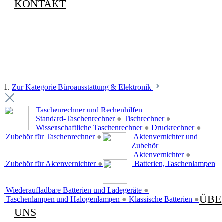
KONTAKT
1.
Zur Kategorie Büroausstattung & Elektronik
Taschenrechner und Rechenhilfen
Standard-Taschenrechner
●
Tischrechner
●
Wissenschaftliche Taschenrechner
●
Druckrechner
●
Zubehör für Taschenrechner
●
Aktenvernichter und
Zubehör
Aktenvernichter
●
Zubehör für Aktenvernichter
●
Batterien, Taschenlampen
Wiederaufladbare Batterien und Ladegeräte
●
ÜBE
Taschenlampen und Halogenlampen
●
Klassische Batterien
●
UNS