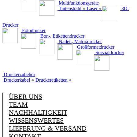
Multifunktionsgeräte
Tintenstrahl
●
Laser
●
3D-
Drucker
Fotodrucker
Bon-, Etikettendrucker
Nadel-, Matrixdrucker
Großformatdrucker
Spezialdrucker
Druckerzubehör
Druckerkabel
●
Druckeretiketten
●
ÜBER UNS
TEAM
NACHHALTIGKEIT
WISSENSWERTES
LIEFERUNG & VERSAND
KONTAKT