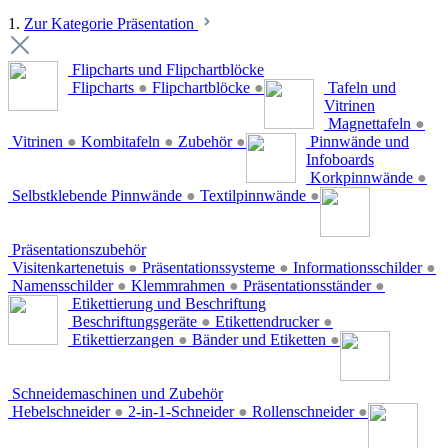
1.
Zur Kategorie Präsentation
Flipcharts und Flipchartblöcke
Flipcharts
●
Flipchartblöcke
●
Tafeln und
Vitrinen
Magnettafeln
●
Vitrinen
●
Kombitafeln
●
Zubehör
●
Pinnwände und
Infoboards
Korkpinnwände
●
Selbstklebende Pinnwände
●
Textilpinnwände
●
Präsentationszubehör
Visitenkartenetuis
●
Präsentationssysteme
●
Informationsschilder
●
Namensschilder
●
Klemmrahmen
●
Präsentationsständer
●
Etikettierung und Beschriftung
Beschriftungsgeräte
●
Etikettendrucker
●
Etikettierzangen
●
Bänder und Etiketten
●
Schneidemaschinen und Zubehör
Hebelschneider
●
2-in-1-Schneider
●
Rollenschneider
●