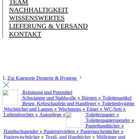
TEAM
NACHHALTIGKEIT
WISSENSWERTES
LIEFERUNG & VERSAND
KONTAKT
1.
Zur Kategorie Drogerie & Hygiene
Reinigung und Putzmittel
Schwämme und Stahlwolle
●
Bürsten
●
Toilettenartikel
Besen, Kehrschaufeln und Handfeger
●
Toilettenhygiene
Wischtücher und Lappen
●
Wischmops
●
Eimer
●
WC-Sets
●
Luftentfeuchter
●
Autopflege
●
Toilettenpapier
●
Toilettenpapierspender
●
Papierhandtücher
●
Handtuchspender
●
Papierservietten
●
Papiertaschentücher
●
Papierwischtücher
●
Textil- und Handtücher
●
Mülleimer und