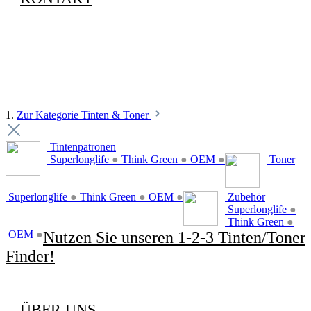
1.
Zur Kategorie Tinten & Toner
Tintenpatronen
Superlonglife
●
Think Green
●
OEM
●
Toner
Superlonglife
●
Think Green
●
OEM
●
Zubehör
Superlonglife
●
Think Green
●
OEM
●
Nutzen Sie unseren 1-2-3 Tinten/Toner
Finder!
ÜBER UNS