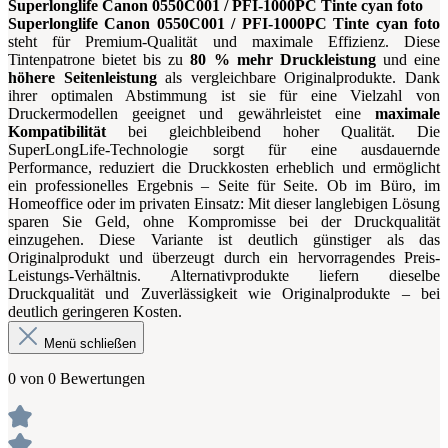
Superlonglife Canon 0550C001 / PFI-1000PC Tinte cyan foto
Superlonglife Canon 0550C001 / PFI-1000PC Tinte cyan foto
steht für Premium-Qualität und maximale Effizienz. Diese
Tintenpatrone bietet bis zu
80 % mehr Druckleistung
und eine
höhere Seitenleistung
als vergleichbare Originalprodukte. Dank
ihrer optimalen Abstimmung ist sie für eine Vielzahl von
Druckermodellen geeignet und gewährleistet eine
maximale
Kompatibilität
bei gleichbleibend hoher Qualität. Die
SuperLongLife-Technologie sorgt für eine ausdauernde
Performance, reduziert die Druckkosten erheblich und ermöglicht
ein professionelles Ergebnis – Seite für Seite. Ob im Büro, im
Homeoffice oder im privaten Einsatz: Mit dieser langlebigen Lösung
sparen Sie Geld, ohne Kompromisse bei der Druckqualität
einzugehen. Diese Variante ist deutlich günstiger als das
Originalprodukt und überzeugt durch ein hervorragendes Preis-
Leistungs-Verhältnis. Alternativprodukte liefern dieselbe
Druckqualität und Zuverlässigkeit wie Originalprodukte – bei
deutlich geringeren Kosten.
Menü schließen
0 von 0 Bewertungen