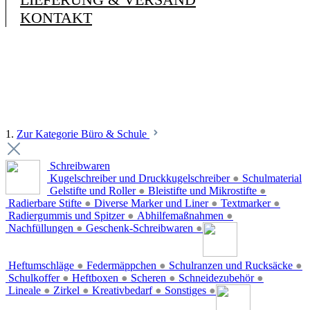
KONTAKT
1.
Zur Kategorie Büro & Schule
Schreibwaren
Kugelschreiber und Druckkugelschreiber
●
Schulmaterial
Gelstifte und Roller
●
Bleistifte und Mikrostifte
●
Radierbare Stifte
●
Diverse Marker und Liner
●
Textmarker
●
Radiergummis und Spitzer
●
Abhilfemaßnahmen
●
Nachfüllungen
●
Geschenk-Schreibwaren
●
Heftumschläge
●
Federmäppchen
●
Schulranzen und Rucksäcke
●
Schulkoffer
●
Heftboxen
●
Scheren
●
Schneidezubehör
●
Lineale
●
Zirkel
●
Kreativbedarf
●
Sonstiges
●