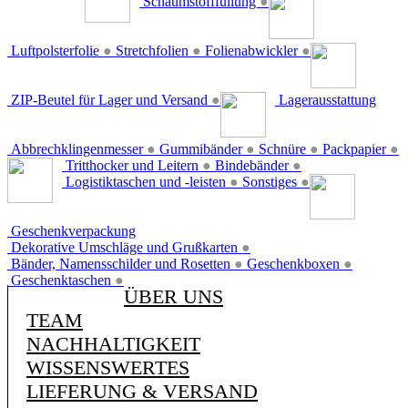
Schaumstofffüllung
●
Luftpolsterfolie
●
Stretchfolien
●
Folienabwickler
●
ZIP-Beutel für Lager und Versand
●
Lagerausstattung
Abbrechklingenmesser
●
Gummibänder
●
Schnüre
●
Packpapier
●
Tritthocker und Leitern
●
Bindebänder
●
Logistiktaschen und -leisten
●
Sonstiges
●
Geschenkverpackung
Dekorative Umschläge und Grußkarten
●
Bänder, Namensschilder und Rosetten
●
Geschenkboxen
●
Geschenktaschen
●
ÜBER UNS
TEAM
NACHHALTIGKEIT
WISSENSWERTES
LIEFERUNG & VERSAND