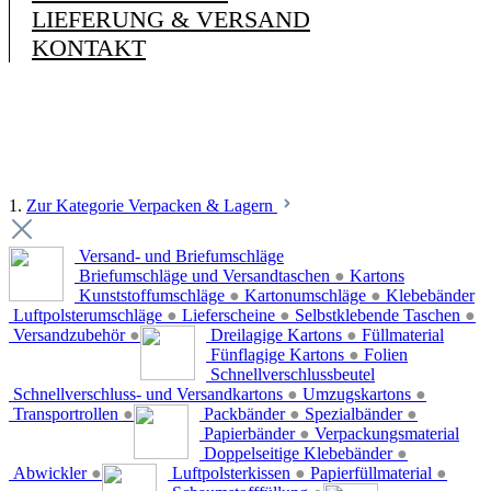
LIEFERUNG & VERSAND
KONTAKT
1.
Zur Kategorie Verpacken & Lagern
Versand- und Briefumschläge
Briefumschläge und Versandtaschen
●
Kartons
Kunststoffumschläge
●
Kartonumschläge
●
Klebebänder
Luftpolsterumschläge
●
Lieferscheine
●
Selbstklebende Taschen
●
Versandzubehör
●
Dreilagige Kartons
●
Füllmaterial
Fünflagige Kartons
●
Folien
Schnellverschlussbeutel
Schnellverschluss- und Versandkartons
●
Umzugskartons
●
Transportrollen
●
Packbänder
●
Spezialbänder
●
Papierbänder
●
Verpackungsmaterial
Doppelseitige Klebebänder
●
Abwickler
●
Luftpolsterkissen
●
Papierfüllmaterial
●