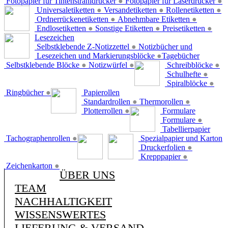
Fotopapier für Tintenstrahldrucker
●
Fotopapier für Laserdrucker
●
Universaletiketten
●
Versandetiketten
●
Rollenetiketten
●
Ordnerrückenetiketten
●
Abnehmbare Etiketten
●
Endlosetiketten
●
Sonstige Etiketten
●
Preisetiketten
●
Lesezeichen
Selbstklebende Z-Notizzettel
●
Notizbücher und
Lesezeichen und Markierungsblöcke
●
Tagebücher
Selbstklebende Blöcke
●
Notizwürfel
●
Schreibblöcke
●
Schulhefte
●
Spiralblöcke
●
Ringbücher
●
Papierollen
Standardrollen
●
Thermorollen
●
Plotterrollen
●
Formulare
Formulare
●
Tabellierpapier
Tachographenrollen
●
Spezialpapier und Karton
Druckerfolien
●
Krepppapier
●
Zeichenkarton
●
ÜBER UNS
TEAM
NACHHALTIGKEIT
WISSENSWERTES
LIEFERUNG & VERSAND