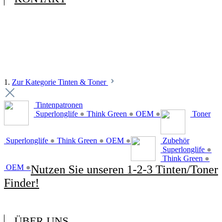
1.
Zur Kategorie Tinten & Toner
Tintenpatronen
Superlonglife
●
Think Green
●
OEM
●
Toner
Superlonglife
●
Think Green
●
OEM
●
Zubehör
Superlonglife
●
Think Green
●
OEM
●
Nutzen Sie unseren 1-2-3 Tinten/Toner
Finder!
ÜBER UNS