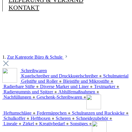
KONTAKT
1.
Zur Kategorie Büro & Schule
Schreibwaren
Kugelschreiber und Druckkugelschreiber
●
Schulmaterial
Gelstifte und Roller
●
Bleistifte und Mikrostifte
●
Radierbare Stifte
●
Diverse Marker und Liner
●
Textmarker
●
Radiergummis und Spitzer
●
Abhilfemaßnahmen
●
Nachfüllungen
●
Geschenk-Schreibwaren
●
Heftumschläge
●
Federmäppchen
●
Schulranzen und Rucksäcke
●
Schulkoffer
●
Heftboxen
●
Scheren
●
Schneidezubehör
●
Lineale
●
Zirkel
●
Kreativbedarf
●
Sonstiges
●