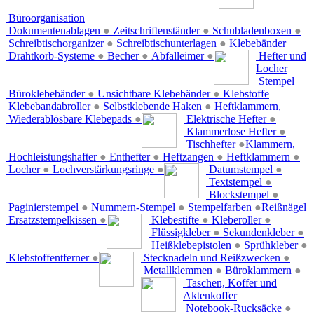
Büroorganisation
Dokumentenablagen
●
Zeitschriftenständer
●
Schubladenboxen
●
Schreibtischorganizer
●
Schreibtischunterlagen
●
Klebebänder
Drahtkorb-Systeme
●
Becher
●
Abfalleimer
●
Hefter und
Locher
Stempel
Büroklebebänder
●
Unsichtbare Klebebänder
●
Klebstoffe
Klebebandabroller
●
Selbstklebende Haken
●
Heftklammern,
Wiederablösbare Klebepads
●
Elektrische Hefter
●
Klammerlose Hefter
●
Tischhefter
●
Klammern,
Hochleistungshafter
●
Enthefter
●
Heftzangen
●
Heftklammern
●
Locher
●
Lochverstärkungsringe
●
Datumstempel
●
Textstempel
●
Blockstempel
●
Paginierstempel
●
Nummern-Stempel
●
Stempelfarben
●
Reißnägel
Ersatzstempelkissen
●
Klebestifte
●
Kleberoller
●
Flüssigkleber
●
Sekundenkleber
●
Heißklebepistolen
●
Sprühkleber
●
Klebstoffentferner
●
Stecknadeln und Reißzwecken
●
Metallklemmen
●
Büroklammern
●
Taschen, Koffer und
Aktenkoffer
Notebook-Rucksäcke
●