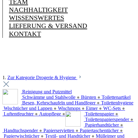
TEAM
NACHHALTIGKEIT
WISSENSWERTES
LIEFERUNG & VERSAND
KONTAKT
1.
Zur Kategorie Drogerie & Hygiene
Reinigung und Putzmittel
Schwämme und Stahlwolle
●
Bürsten
●
Toilettenartikel
Besen, Kehrschaufeln und Handfeger
●
Toilettenhygiene
Wischtücher und Lappen
●
Wischmops
●
Eimer
●
WC-Sets
●
Luftentfeuchter
●
Autopflege
●
Toilettenpapier
●
Toilettenpapierspender
●
Papierhandtücher
●
Handtuchspender
●
Papierservietten
●
Papiertaschentücher
●
Papierwischtücher
●
Textil- und Handtücher
●
Mülleimer und