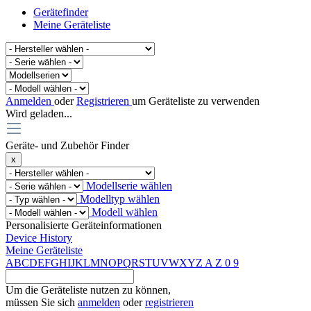
Gerätefinder
Meine Geräteliste
Anmelden
oder
Registrieren
um Geräteliste zu verwenden
Wird geladen...
Geräte- und Zubehör Finder
x
Modellserie wählen
Modelltyp wählen
Modell wählen
Personalisierte Geräteinformationen
Device History
Meine Geräteliste
A
B
C
D
E
F
G
H
I
J
K
L
M
N
O
P
Q
R
S
T
U
V
W
X
Y
Z
A
Z
0
9
Um die Geräteliste nutzen zu können,
müssen Sie sich
anmelden
oder
registrieren