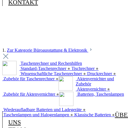
KONTAKT
1.
Zur Kategorie Büroausstattung & Elektronik
Taschenrechner und Rechenhilfen
Standard-Taschenrechner
●
Tischrechner
●
Wissenschaftliche Taschenrechner
●
Druckrechner
●
Zubehör für Taschenrechner
●
Aktenvernichter und
Zubehör
Aktenvernichter
●
Zubehör für Aktenvernichter
●
Batterien, Taschenlampen
Wiederaufladbare Batterien und Ladegeräte
●
ÜBE
Taschenlampen und Halogenlampen
●
Klassische Batterien
●
UNS