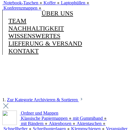
Notebook-Taschen
●
Koffer
●
Laptophüllen
●
Konferenzmappen
●
ÜBER UNS
TEAM
NACHHALTIGKEIT
WISSENSWERTES
LIEFERUNG & VERSAND
KONTAKT
1.
Zur Kategorie Archivieren & Sortieren
Ordner und Mappen
Klassische Papiermappen
●
mit Gummiband
●
mit Bändern
●
Aktenboxen
●
Aktentaschen
●
Schnellhefter
●
Schreibunterlagen
●
Klemmschienen
●
Veranstalter