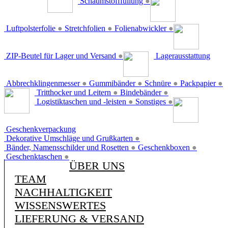
Schaumstofffüllung
●
Luftpolsterfolie
●
Stretchfolien
●
Folienabwickler
●
ZIP-Beutel für Lager und Versand
●
Lagerausstattung
Abbrechklingenmesser
●
Gummibänder
●
Schnüre
●
Packpapier
●
Tritthocker und Leitern
●
Bindebänder
●
Logistiktaschen und -leisten
●
Sonstiges
●
Geschenkverpackung
Dekorative Umschläge und Grußkarten
●
Bänder, Namensschilder und Rosetten
●
Geschenkboxen
●
Geschenktaschen
●
ÜBER UNS
TEAM
NACHHALTIGKEIT
WISSENSWERTES
LIEFERUNG & VERSAND