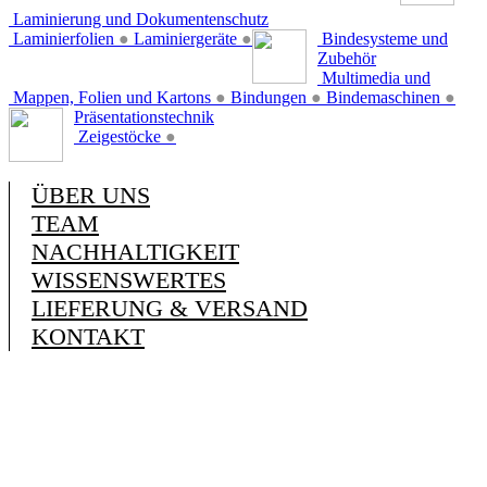
Laminierung und Dokumentenschutz
Laminierfolien
●
Laminiergeräte
●
Bindesysteme und
Zubehör
Multimedia und
Mappen, Folien und Kartons
●
Bindungen
●
Bindemaschinen
●
Präsentationstechnik
Zeigestöcke
●
ÜBER UNS
TEAM
NACHHALTIGKEIT
WISSENSWERTES
LIEFERUNG & VERSAND
KONTAKT