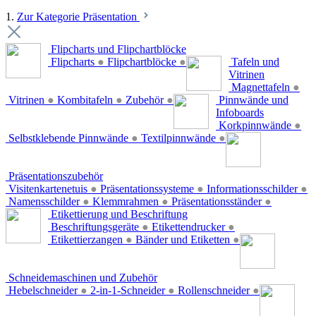
1.
Zur Kategorie Präsentation
Flipcharts und Flipchartblöcke
Flipcharts
●
Flipchartblöcke
●
Tafeln und
Vitrinen
Magnettafeln
●
Vitrinen
●
Kombitafeln
●
Zubehör
●
Pinnwände und
Infoboards
Korkpinnwände
●
Selbstklebende Pinnwände
●
Textilpinnwände
●
Präsentationszubehör
Visitenkartenetuis
●
Präsentationssysteme
●
Informationsschilder
●
Namensschilder
●
Klemmrahmen
●
Präsentationsständer
●
Etikettierung und Beschriftung
Beschriftungsgeräte
●
Etikettendrucker
●
Etikettierzangen
●
Bänder und Etiketten
●
Schneidemaschinen und Zubehör
Hebelschneider
●
2-in-1-Schneider
●
Rollenschneider
●