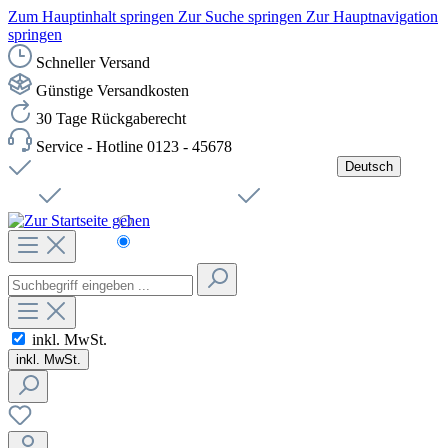
Zum Hauptinhalt springen
Zur Suche springen
Zur Hauptnavigation
springen
Schneller Versand
Günstige Versandkosten
30 Tage Rückgaberecht
Service - Hotline 0123 - 45678
Deutsch
Versandkostenfreie Lieferung ab 49,00€ Netto
Jobs
Sichere SSL-Verbindung
Schnelle Lieferung
Čeština
Helpdesk
Nachhaltigkeit
Deutsch
inkl. MwSt.
inkl. MwSt.