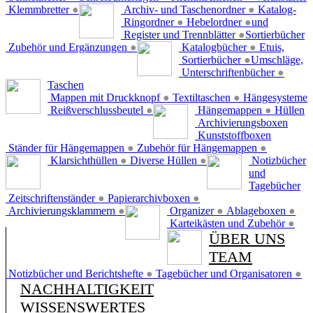
Klemmbretter
●
Archiv- und Taschenordner
●
Katalog-
Ringordner
●
Hebelordner
●
und
Register und Trennblätter
●
Sortierbücher
Zubehör und Ergänzungen
●
Katalogbücher
●
Etuis,
Sortierbücher
●
Umschläge,
Unterschriftenbücher
●
Taschen
Mappen mit Druckknopf
●
Textiltaschen
●
Hängesysteme
Reißverschlussbeutel
●
Hängemappen
●
Hüllen
Archivierungsboxen
Kunststoffboxen
Ständer für Hängemappen
●
Zubehör für Hängemappen
●
Klarsichthüllen
●
Diverse Hüllen
●
Notizbücher
und
Tagebücher
Zeitschriftenständer
●
Papierarchivboxen
●
Archivierungsklammern
●
Organizer
●
Ablageboxen
●
Karteikästen und Zubehör
●
ÜBER UNS
TEAM
Notizbücher und Berichtshefte
●
Tagebücher und Organisatoren
●
NACHHALTIGKEIT
WISSENSWERTES