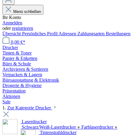
Menü schließen
Ihr Konto
Anmelden
oder
registrieren
Übersicht
Persönliches Profil
Adressen
Zahlungsarten
Bestellungen
0,00 €*
Drucker
Tinten & Toner
Papier & Etiketten
Büro & Schule
Archivieren & Sortieren
Verpacken & Lagern
Büroausstattung & Elektronik
Drogerie & Hygiene
Präsentation
Aktionen
Sale
1.
Zur Kategorie Drucker
Laserdrucker
Schwarz/Weiß-Laserdrucker
●
Farblaserdrucker
●
Tintenstrahldrucker