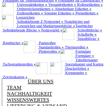
Fotopapier für Tintenstrahldrucker
●
Fotopapier für Laserdrucker
●
Universaletiketten
●
Versandetiketten
●
Rollenetiketten
●
Ordnerrückenetiketten
●
Abnehmbare Etiketten
●
Endlosetiketten
●
Sonstige Etiketten
●
Preisetiketten
●
Lesezeichen
Selbstklebende Z-Notizzettel
●
Notizbücher und
Lesezeichen und Markierungsblöcke
●
Tagebücher
Selbstklebende Blöcke
●
Notizwürfel
●
Schreibblöcke
●
Schulhefte
●
Spiralblöcke
●
Ringbücher
●
Papierollen
Standardrollen
●
Thermorollen
●
Plotterrollen
●
Formulare
Formulare
●
Tabellierpapier
Tachographenrollen
●
Spezialpapier und Karton
Druckerfolien
●
Krepppapier
●
Zeichenkarton
●
ÜBER UNS
TEAM
NACHHALTIGKEIT
WISSENSWERTES
LIEFERUNG & VERSAND