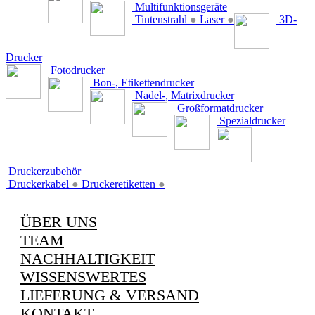
Multifunktionsgeräte
Tintenstrahl
●
Laser
●
3D-
Drucker
Fotodrucker
Bon-, Etikettendrucker
Nadel-, Matrixdrucker
Großformatdrucker
Spezialdrucker
Druckerzubehör
Druckerkabel
●
Druckeretiketten
●
ÜBER UNS
TEAM
NACHHALTIGKEIT
WISSENSWERTES
LIEFERUNG & VERSAND
KONTAKT