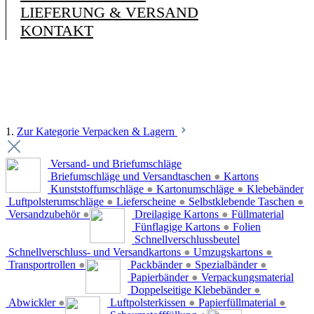
LIEFERUNG & VERSAND
KONTAKT
1.
Zur Kategorie Verpacken & Lagern
Versand- und Briefumschläge
Briefumschläge und Versandtaschen
●
Kartons
Kunststoffumschläge
●
Kartonumschläge
●
Klebebänder
Luftpolsterumschläge
●
Lieferscheine
●
Selbstklebende Taschen
●
Versandzubehör
●
Dreilagige Kartons
●
Füllmaterial
Fünflagige Kartons
●
Folien
Schnellverschlussbeutel
Schnellverschluss- und Versandkartons
●
Umzugskartons
●
Transportrollen
●
Packbänder
●
Spezialbänder
●
Papierbänder
●
Verpackungsmaterial
Doppelseitige Klebebänder
●
Abwickler
●
Luftpolsterkissen
●
Papierfüllmaterial
●