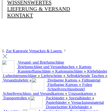
WISSENSWERTES
LIEFERUNG & VERSAND
KONTAKT
1.
Zur Kategorie Verpacken & Lagern
Versand- und Briefumschläge
Briefumschläge und Versandtaschen
●
Kartons
Kunststoffumschläge
●
Kartonumschläge
●
Klebebänder
Luftpolsterumschläge
●
Lieferscheine
●
Selbstklebende Taschen
●
Versandzubehör
●
Dreilagige Kartons
●
Füllmaterial
Fünflagige Kartons
●
Folien
Schnellverschlussbeutel
Schnellverschluss- und Versandkartons
●
Umzugskartons
●
Transportrollen
●
Packbänder
●
Spezialbänder
●
Papierbänder
●
Verpackungsmaterial
Doppelseitige Klebebänder
●