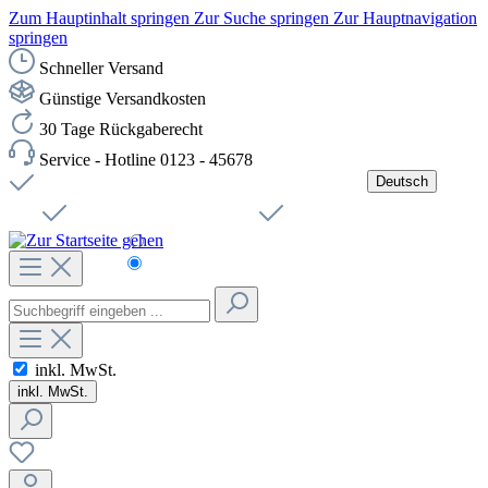
Zum Hauptinhalt springen
Zur Suche springen
Zur Hauptnavigation
springen
Schneller Versand
Günstige Versandkosten
30 Tage Rückgaberecht
Service - Hotline 0123 - 45678
Deutsch
Versandkostenfreie Lieferung ab 49,00€ Netto
Jobs
Sichere SSL-Verbindung
Schnelle Lieferung
Čeština
Helpdesk
Nachhaltigkeit
Deutsch
inkl. MwSt.
inkl. MwSt.