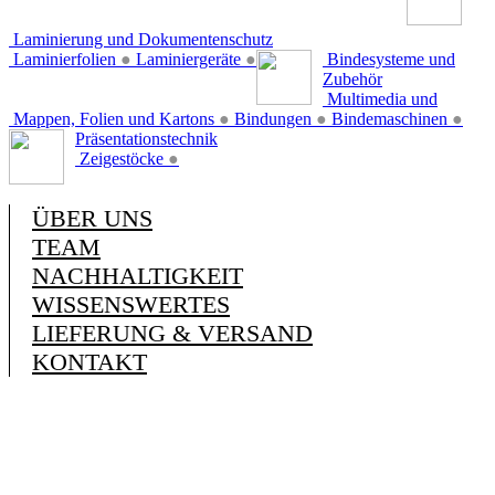
Laminierung und Dokumentenschutz
Laminierfolien
●
Laminiergeräte
●
Bindesysteme und
Zubehör
Multimedia und
Mappen, Folien und Kartons
●
Bindungen
●
Bindemaschinen
●
Präsentationstechnik
Zeigestöcke
●
ÜBER UNS
TEAM
NACHHALTIGKEIT
WISSENSWERTES
LIEFERUNG & VERSAND
KONTAKT