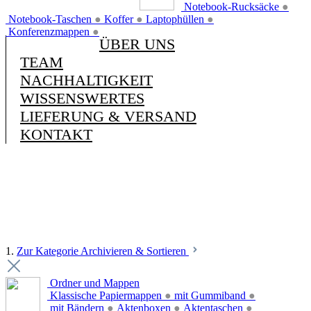
Notebook-Rucksäcke
●
Notebook-Taschen
●
Koffer
●
Laptophüllen
●
Konferenzmappen
●
ÜBER UNS
TEAM
NACHHALTIGKEIT
WISSENSWERTES
LIEFERUNG & VERSAND
KONTAKT
1.
Zur Kategorie Archivieren & Sortieren
Ordner und Mappen
Klassische Papiermappen
●
mit Gummiband
●
mit Bändern
●
Aktenboxen
●
Aktentaschen
●