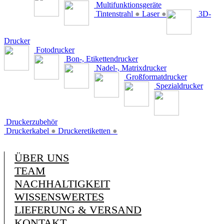
Multifunktionsgeräte
Tintenstrahl
●
Laser
●
3D-
Drucker
Fotodrucker
Bon-, Etikettendrucker
Nadel-, Matrixdrucker
Großformatdrucker
Spezialdrucker
Druckerzubehör
Druckerkabel
●
Druckeretiketten
●
ÜBER UNS
TEAM
NACHHALTIGKEIT
WISSENSWERTES
LIEFERUNG & VERSAND
KONTAKT