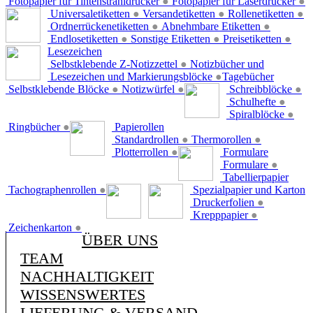
Fotopapier für Tintenstrahldrucker
●
Fotopapier für Laserdrucker
●
Universaletiketten
●
Versandetiketten
●
Rollenetiketten
●
Ordnerrückenetiketten
●
Abnehmbare Etiketten
●
Endlosetiketten
●
Sonstige Etiketten
●
Preisetiketten
●
Lesezeichen
Selbstklebende Z-Notizzettel
●
Notizbücher und
Lesezeichen und Markierungsblöcke
●
Tagebücher
Selbstklebende Blöcke
●
Notizwürfel
●
Schreibblöcke
●
Schulhefte
●
Spiralblöcke
●
Ringbücher
●
Papierollen
Standardrollen
●
Thermorollen
●
Plotterrollen
●
Formulare
Formulare
●
Tabellierpapier
Tachographenrollen
●
Spezialpapier und Karton
Druckerfolien
●
Krepppapier
●
Zeichenkarton
●
ÜBER UNS
TEAM
NACHHALTIGKEIT
WISSENSWERTES
LIEFERUNG & VERSAND