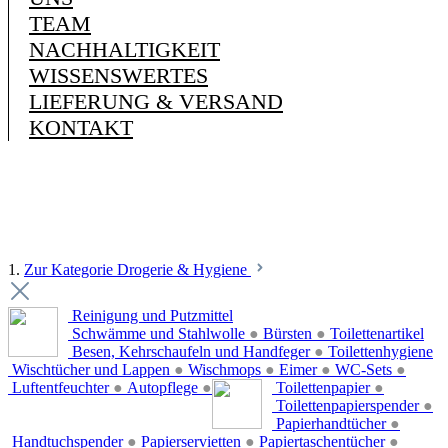
TEAM
NACHHALTIGKEIT
WISSENSWERTES
LIEFERUNG & VERSAND
KONTAKT
1.
Zur Kategorie Drogerie & Hygiene
Reinigung und Putzmittel
Schwämme und Stahlwolle
●
Bürsten
●
Toilettenartikel
Besen, Kehrschaufeln und Handfeger
●
Toilettenhygiene
Wischtücher und Lappen
●
Wischmops
●
Eimer
●
WC-Sets
●
Luftentfeuchter
●
Autopflege
●
Toilettenpapier
●
Toilettenpapierspender
●
Papierhandtücher
●
Handtuchspender
●
Papierservietten
●
Papiertaschentücher
●