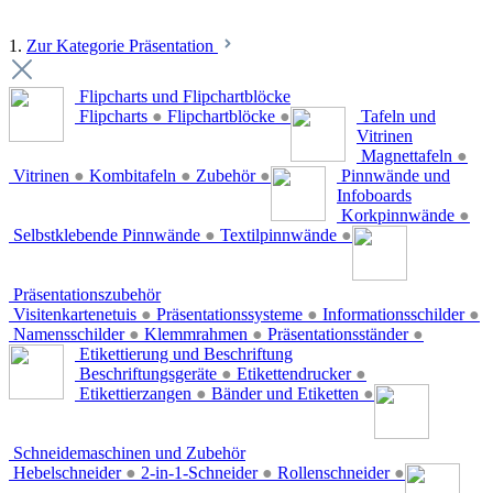
1.
Zur Kategorie Präsentation
Flipcharts und Flipchartblöcke
Flipcharts
●
Flipchartblöcke
●
Tafeln und
Vitrinen
Magnettafeln
●
Vitrinen
●
Kombitafeln
●
Zubehör
●
Pinnwände und
Infoboards
Korkpinnwände
●
Selbstklebende Pinnwände
●
Textilpinnwände
●
Präsentationszubehör
Visitenkartenetuis
●
Präsentationssysteme
●
Informationsschilder
●
Namensschilder
●
Klemmrahmen
●
Präsentationsständer
●
Etikettierung und Beschriftung
Beschriftungsgeräte
●
Etikettendrucker
●
Etikettierzangen
●
Bänder und Etiketten
●
Schneidemaschinen und Zubehör
Hebelschneider
●
2-in-1-Schneider
●
Rollenschneider
●