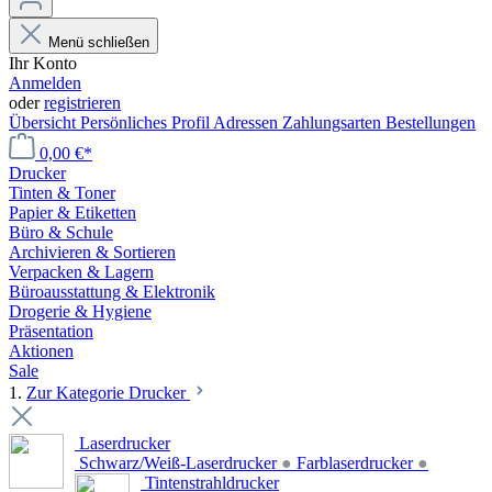
Menü schließen
Ihr Konto
Anmelden
oder
registrieren
Übersicht
Persönliches Profil
Adressen
Zahlungsarten
Bestellungen
0,00 €*
Drucker
Tinten & Toner
Papier & Etiketten
Büro & Schule
Archivieren & Sortieren
Verpacken & Lagern
Büroausstattung & Elektronik
Drogerie & Hygiene
Präsentation
Aktionen
Sale
1.
Zur Kategorie Drucker
Laserdrucker
Schwarz/Weiß-Laserdrucker
●
Farblaserdrucker
●
Tintenstrahldrucker