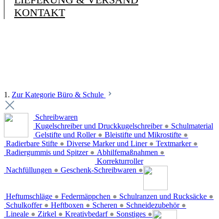
KONTAKT
1.
Zur Kategorie Büro & Schule
Schreibwaren
Kugelschreiber und Druckkugelschreiber
●
Schulmaterial
Gelstifte und Roller
●
Bleistifte und Mikrostifte
●
Radierbare Stifte
●
Diverse Marker und Liner
●
Textmarker
●
Radiergummis und Spitzer
●
Abhilfemaßnahmen
●
Korrekturroller
Nachfüllungen
●
Geschenk-Schreibwaren
●
Heftumschläge
●
Federmäppchen
●
Schulranzen und Rucksäcke
●
Schulkoffer
●
Heftboxen
●
Scheren
●
Schneidezubehör
●
Lineale
●
Zirkel
●
Kreativbedarf
●
Sonstiges
●