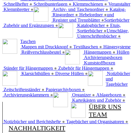
Schnellhefter
●
Schreibunterlagen
●
Klemmschienen
●
Veranstalter
Klemmbretter
●
Archiv- und Taschenordner
●
Katalog-
Ringordner
●
Hebelordner
●
und
Register und Trennblätter
●
Sortierbücher
Zubehör und Ergänzungen
●
Katalogbücher
●
Etuis,
Sortierbücher
●
Umschläge,
Unterschriftenbücher
●
Taschen
Mappen mit Druckknopf
●
Textiltaschen
●
Hängesysteme
Reißverschlussbeutel
●
Hängemappen
●
Hüllen
Archivierungsboxen
Kunststoffboxen
Ständer für Hängemappen
●
Zubehör für Hängemappen
●
Klarsichthüllen
●
Diverse Hüllen
●
Notizbücher
und
Tagebücher
Zeitschriftenständer
●
Papierarchivboxen
●
Archivierungsklammern
●
Organizer
●
Ablageboxen
●
Karteikästen und Zubehör
●
ÜBER UNS
TEAM
Notizbücher und Berichtshefte
●
Tagebücher und Organisatoren
●
NACHHALTIGKEIT