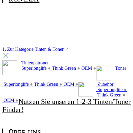
1.
Zur Kategorie Tinten & Toner
Tintenpatronen
Superlonglife
●
Think Green
●
OEM
●
Toner
Superlonglife
●
Think Green
●
OEM
●
Zubehör
Superlonglife
●
Think Green
●
OEM
●
Nutzen Sie unseren 1-2-3 Tinten/Toner
Finder!
ÜBER UNS