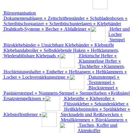
Büroorganisation
Dokumentenablagen
●
Zeitschriftenständer
●
Schubladenboxen
●
Schreibtischorganizer
●
Schreibtischunterlagen
●
Klebebänder
Drahtkorb-Systeme
●
Becher
●
Abfalleimer
●
Hefter und
Locher
Stempel
Büroklebebänder
●
Unsichtbare Klebebänder
●
Klebstoffe
Klebebandabroller
●
Selbstklebende Haken
●
Heftklammern,
Wiederablösbare Klebepads
●
Elektrische Hefter
●
Klammerlose Hefter
●
Tischhefter
●
Klammern,
Hochleistungshafter
●
Enthefter
●
Heftzangen
●
Heftklammern
●
Locher
●
Lochverstärkungsringe
●
Datumstempel
●
Textstempel
●
Blockstempel
●
Paginierstempel
●
Nummern-Stempel
●
Stempelfarben
●
Reißnägel
Ersatzstempelkissen
●
Klebestifte
●
Kleberoller
●
Flüssigkleber
●
Sekundenkleber
●
Heißklebepistolen
●
Sprühkleber
●
Klebstoffentferner
●
Stecknadeln und Reißzwecken
●
Metallklemmen
●
Büroklammern
●
Taschen, Koffer und
Aktenkoffer