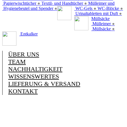
Papierwischtücher
●
Textil- und Handtücher
●
Mülleimer und
Hygienebeutel und Spender
●
WC-Gels
●
WC-Blöcke
●
Urinaltabletten mit Duft
●
Müllsäcke
Mülleimer
●
Müllsäcke
●
Entkalker
ÜBER UNS
TEAM
NACHHALTIGKEIT
WISSENSWERTES
LIEFERUNG & VERSAND
KONTAKT