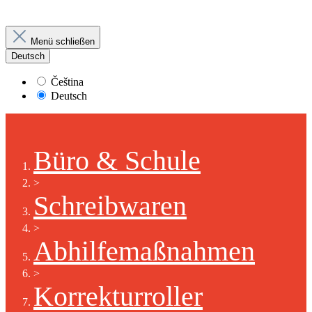
Menü schließen
Deutsch
Čeština
Deutsch
Büro & Schule
>
Schreibwaren
>
Abhilfemaßnahmen
>
Korrekturroller