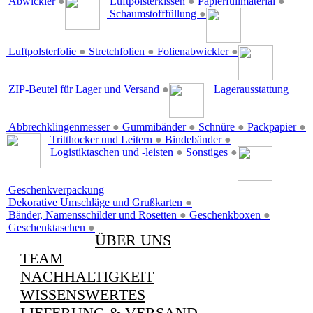
Abwickler
●
Luftpolsterkissen
●
Papierfüllmaterial
●
Schaumstofffüllung
●
Luftpolsterfolie
●
Stretchfolien
●
Folienabwickler
●
ZIP-Beutel für Lager und Versand
●
Lagerausstattung
Abbrechklingenmesser
●
Gummibänder
●
Schnüre
●
Packpapier
●
Tritthocker und Leitern
●
Bindebänder
●
Logistiktaschen und -leisten
●
Sonstiges
●
Geschenkverpackung
Dekorative Umschläge und Grußkarten
●
Bänder, Namensschilder und Rosetten
●
Geschenkboxen
●
Geschenktaschen
●
ÜBER UNS
TEAM
NACHHALTIGKEIT
WISSENSWERTES
LIEFERUNG & VERSAND