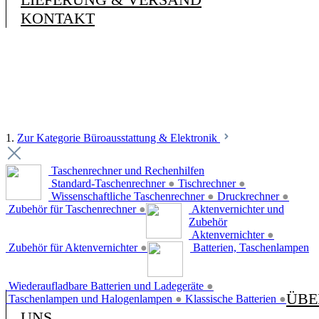
KONTAKT
1.
Zur Kategorie Büroausstattung & Elektronik
Taschenrechner und Rechenhilfen
Standard-Taschenrechner
●
Tischrechner
●
Wissenschaftliche Taschenrechner
●
Druckrechner
●
Zubehör für Taschenrechner
●
Aktenvernichter und
Zubehör
Aktenvernichter
●
Zubehör für Aktenvernichter
●
Batterien, Taschenlampen
Wiederaufladbare Batterien und Ladegeräte
●
ÜBE
Taschenlampen und Halogenlampen
●
Klassische Batterien
●
UNS