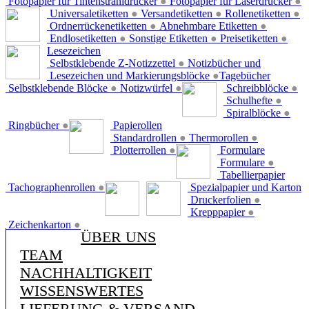
Fotopapier für Tintenstrahldrucker
●
Fotopapier für Laserdrucker
●
Universaletiketten
●
Versandetiketten
●
Rollenetiketten
●
Ordnerrückenetiketten
●
Abnehmbare Etiketten
●
Endlosetiketten
●
Sonstige Etiketten
●
Preisetiketten
●
Lesezeichen
Selbstklebende Z-Notizzettel
●
Notizbücher und
Lesezeichen und Markierungsblöcke
●
Tagebücher
Selbstklebende Blöcke
●
Notizwürfel
●
Schreibblöcke
●
Schulhefte
●
Spiralblöcke
●
Ringbücher
●
Papierollen
Standardrollen
●
Thermorollen
●
Plotterrollen
●
Formulare
Formulare
●
Tabellierpapier
Tachographenrollen
●
Spezialpapier und Karton
Druckerfolien
●
Krepppapier
●
Zeichenkarton
●
ÜBER UNS
TEAM
NACHHALTIGKEIT
WISSENSWERTES
LIEFERUNG & VERSAND