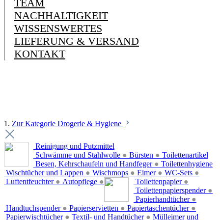
TEAM
NACHHALTIGKEIT
WISSENSWERTES
LIEFERUNG & VERSAND
KONTAKT
1.
Zur Kategorie Drogerie & Hygiene
Reinigung und Putzmittel
Schwämme und Stahlwolle
●
Bürsten
●
Toilettenartikel
Besen, Kehrschaufeln und Handfeger
●
Toilettenhygiene
Wischtücher und Lappen
●
Wischmops
●
Eimer
●
WC-Sets
●
Luftentfeuchter
●
Autopflege
●
Toilettenpapier
●
Toilettenpapierspender
●
Papierhandtücher
●
Handtuchspender
●
Papierservietten
●
Papiertaschentücher
●
Papierwischtücher
●
Textil- und Handtücher
●
Mülleimer und