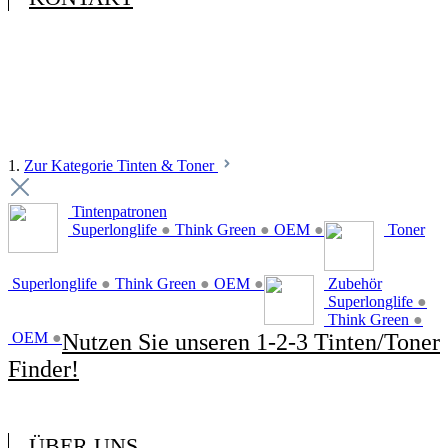
1.
Zur Kategorie Tinten & Toner
Tintenpatronen
Superlonglife
●
Think Green
●
OEM
●
Toner
Superlonglife
●
Think Green
●
OEM
●
Zubehör
Superlonglife
●
Think Green
●
OEM
●
Nutzen Sie unseren 1-2-3 Tinten/Toner
Finder!
ÜBER UNS