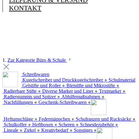
KONTAKT
1.
Zur Kategorie Büro & Schule
Schreibwaren
Kugelschreiber und Druckkugelschreiber
●
Schulmaterial
Gelstifte und Roller
●
Bleistifte und Mikrostifte
●
Radierbare Stifte
●
Diverse Marker und Liner
●
Textmarker
●
Radiergummis und Spitzer
●
Abhilfemaßnahmen
●
Nachfüllungen
●
Geschenk-Schreibwaren
●
Heftumschläge
●
Federmäppchen
●
Schulranzen und Rucksäcke
●
Schulkoffer
●
Heftboxen
●
Scheren
●
Schneidezubehör
●
Lineale
●
Zirkel
●
Kreativbedarf
●
Sonstiges
●