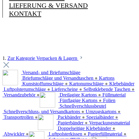
LIEFERUNG & VERSAND
KONTAKT
1.
Zur Kategorie Verpacken & Lagern
Versand- und Briefumschläge
Briefumschläge und Versandtaschen
●
Kartons
Kunststoffumschläge
●
Kartonumschläge
●
Klebebänder
Luftpolsterumschläge
●
Lieferscheine
●
Selbstklebende Taschen
●
Versandzubehör
●
Dreilagige Kartons
●
Füllmaterial
Fünflagige Kartons
●
Folien
Schnellverschlussbeutel
Schnellverschluss- und Versandkartons
●
Umzugskartons
●
Transportrollen
●
Packbänder
●
Spezialbänder
●
Papierbänder
●
Verpackungsmaterial
Doppelseitige Klebebänder
●
Abwickler
●
Luftpolsterkissen
●
Papierfüllmaterial
●