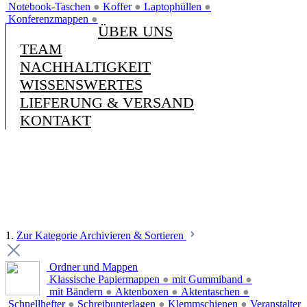
Notebook-Taschen
●
Koffer
●
Laptophüllen
●
Konferenzmappen
●
ÜBER UNS
TEAM
NACHHALTIGKEIT
WISSENSWERTES
LIEFERUNG & VERSAND
KONTAKT
1.
Zur Kategorie Archivieren & Sortieren
Ordner und Mappen
Klassische Papiermappen
●
mit Gummiband
●
mit Bändern
●
Aktenboxen
●
Aktentaschen
●
Schnellhefter
●
Schreibunterlagen
●
Klemmschienen
●
Veranstalter