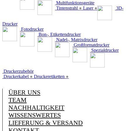
Multifunktionsgeräte
Tintenstrahl
●
Laser
●
3D-
Drucker
Fotodrucker
Bon-, Etikettendrucker
Nadel-, Matrixdrucker
Großformatdrucker
Spezialdrucker
Druckerzubehör
Druckerkabel
●
Druckeretiketten
●
ÜBER UNS
TEAM
NACHHALTIGKEIT
WISSENSWERTES
LIEFERUNG & VERSAND
KONTAKT