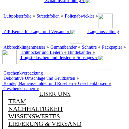
Schaumstofffüllung
●
Luftpolsterfolie
●
Stretchfolien
●
Folienabwickler
●
ZIP-Beutel für Lager und Versand
●
Lagerausstattung
Abbrechklingenmesser
●
Gummibänder
●
Schnüre
●
Packpapier
●
Tritthocker und Leitern
●
Bindebänder
●
Logistiktaschen und -leisten
●
Sonstiges
●
Geschenkverpackung
Dekorative Umschläge und Grußkarten
●
Bänder, Namensschilder und Rosetten
●
Geschenkboxen
●
Geschenktaschen
●
ÜBER UNS
TEAM
NACHHALTIGKEIT
WISSENSWERTES
LIEFERUNG & VERSAND