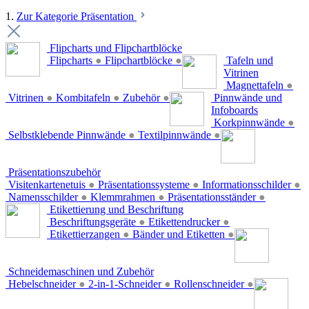
1.
Zur Kategorie Präsentation
Flipcharts und Flipchartblöcke
Flipcharts
●
Flipchartblöcke
●
Tafeln und
Vitrinen
Magnettafeln
●
Vitrinen
●
Kombitafeln
●
Zubehör
●
Pinnwände und
Infoboards
Korkpinnwände
●
Selbstklebende Pinnwände
●
Textilpinnwände
●
Präsentationszubehör
Visitenkartenetuis
●
Präsentationssysteme
●
Informationsschilder
●
Namensschilder
●
Klemmrahmen
●
Präsentationsständer
●
Etikettierung und Beschriftung
Beschriftungsgeräte
●
Etikettendrucker
●
Etikettierzangen
●
Bänder und Etiketten
●
Schneidemaschinen und Zubehör
Hebelschneider
●
2-in-1-Schneider
●
Rollenschneider
●