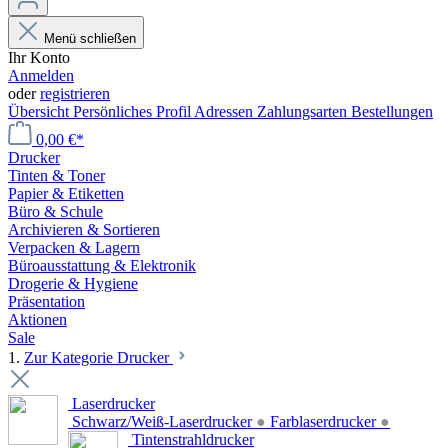
Menü schließen
Ihr Konto
Anmelden
oder
registrieren
Übersicht
Persönliches Profil
Adressen
Zahlungsarten
Bestellungen
0,00 €*
Drucker
Tinten & Toner
Papier & Etiketten
Büro & Schule
Archivieren & Sortieren
Verpacken & Lagern
Büroausstattung & Elektronik
Drogerie & Hygiene
Präsentation
Aktionen
Sale
1.
Zur Kategorie Drucker
Laserdrucker
Schwarz/Weiß-Laserdrucker
●
Farblaserdrucker
●
Tintenstrahldrucker