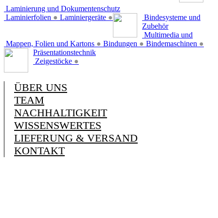
Laminierung und Dokumentenschutz
Laminierfolien
●
Laminiergeräte
●
Bindesysteme und
Zubehör
Multimedia und
Mappen, Folien und Kartons
●
Bindungen
●
Bindemaschinen
●
Präsentationstechnik
Zeigestöcke
●
ÜBER UNS
TEAM
NACHHALTIGKEIT
WISSENSWERTES
LIEFERUNG & VERSAND
KONTAKT