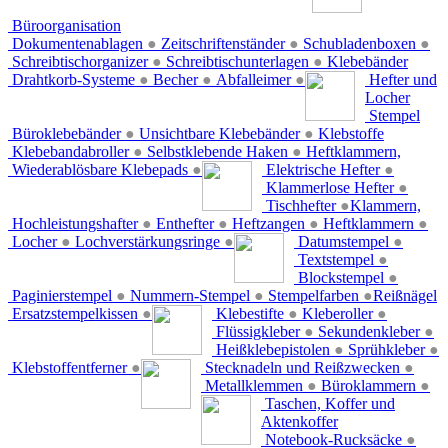
Büroorganisation
Dokumentenablagen
●
Zeitschriftenständer
●
Schubladenboxen
●
Schreibtischorganizer
●
Schreibtischunterlagen
●
Klebebänder
Drahtkorb-Systeme
●
Becher
●
Abfalleimer
●
Hefter und
Locher
Stempel
Büroklebebänder
●
Unsichtbare Klebebänder
●
Klebstoffe
Klebebandabroller
●
Selbstklebende Haken
●
Heftklammern,
Wiederablösbare Klebepads
●
Elektrische Hefter
●
Klammerlose Hefter
●
Tischhefter
●
Klammern,
Hochleistungshafter
●
Enthefter
●
Heftzangen
●
Heftklammern
●
Locher
●
Lochverstärkungsringe
●
Datumstempel
●
Textstempel
●
Blockstempel
●
Paginierstempel
●
Nummern-Stempel
●
Stempelfarben
●
Reißnägel
Ersatzstempelkissen
●
Klebestifte
●
Kleberoller
●
Flüssigkleber
●
Sekundenkleber
●
Heißklebepistolen
●
Sprühkleber
●
Klebstoffentferner
●
Stecknadeln und Reißzwecken
●
Metallklemmen
●
Büroklammern
●
Taschen, Koffer und
Aktenkoffer
Notebook-Rucksäcke
●