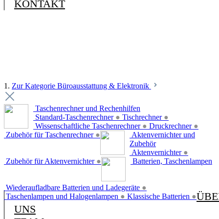
KONTAKT
1.
Zur Kategorie Büroausstattung & Elektronik
Taschenrechner und Rechenhilfen
Standard-Taschenrechner
●
Tischrechner
●
Wissenschaftliche Taschenrechner
●
Druckrechner
●
Zubehör für Taschenrechner
●
Aktenvernichter und
Zubehör
Aktenvernichter
●
Zubehör für Aktenvernichter
●
Batterien, Taschenlampen
Wiederaufladbare Batterien und Ladegeräte
●
ÜBE
Taschenlampen und Halogenlampen
●
Klassische Batterien
●
UNS