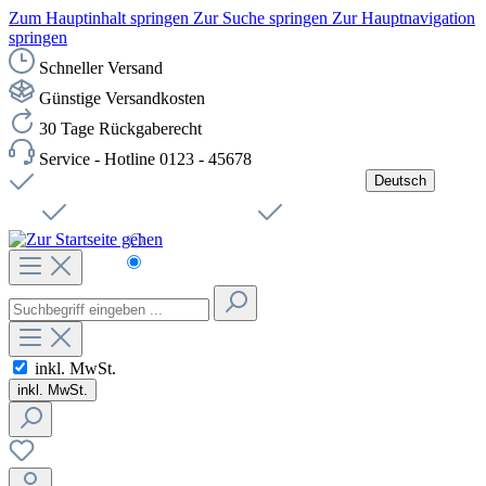
Zum Hauptinhalt springen
Zur Suche springen
Zur Hauptnavigation
springen
Schneller Versand
Günstige Versandkosten
30 Tage Rückgaberecht
Service - Hotline 0123 - 45678
Deutsch
Versandkostenfreie Lieferung ab 49,00€ Netto
Jobs
Sichere SSL-Verbindung
Schnelle Lieferung
Čeština
Helpdesk
Nachhaltigkeit
Deutsch
inkl. MwSt.
inkl. MwSt.