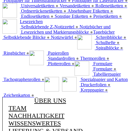
Fotopapier für Tintenstrahldrucker
●
Fotopapier für Laserdrucker
●
Universaletiketten
●
Versandetiketten
●
Rollenetiketten
●
Ordnerrückenetiketten
●
Abnehmbare Etiketten
●
Endlosetiketten
●
Sonstige Etiketten
●
Preisetiketten
●
Lesezeichen
Selbstklebende Z-Notizzettel
●
Notizbücher und
Lesezeichen und Markierungsblöcke
●
Tagebücher
Selbstklebende Blöcke
●
Notizwürfel
●
Schreibblöcke
●
Schulhefte
●
Spiralblöcke
●
Ringbücher
●
Papierollen
Standardrollen
●
Thermorollen
●
Plotterrollen
●
Formulare
Formulare
●
Tabellierpapier
Tachographenrollen
●
Spezialpapier und Karton
Druckerfolien
●
Krepppapier
●
Zeichenkarton
●
ÜBER UNS
TEAM
NACHHALTIGKEIT
WISSENSWERTES
LIEFERUNG & VERSAND