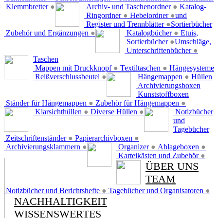
Klemmbretter
●
Archiv- und Taschenordner
●
Katalog-
Ringordner
●
Hebelordner
●
und
Register und Trennblätter
●
Sortierbücher
Zubehör und Ergänzungen
●
Katalogbücher
●
Etuis,
Sortierbücher
●
Umschläge,
Unterschriftenbücher
●
Taschen
Mappen mit Druckknopf
●
Textiltaschen
●
Hängesysteme
Reißverschlussbeutel
●
Hängemappen
●
Hüllen
Archivierungsboxen
Kunststoffboxen
Ständer für Hängemappen
●
Zubehör für Hängemappen
●
Klarsichthüllen
●
Diverse Hüllen
●
Notizbücher
und
Tagebücher
Zeitschriftenständer
●
Papierarchivboxen
●
Archivierungsklammern
●
Organizer
●
Ablageboxen
●
Karteikästen und Zubehör
●
ÜBER UNS
TEAM
Notizbücher und Berichtshefte
●
Tagebücher und Organisatoren
●
NACHHALTIGKEIT
WISSENSWERTES