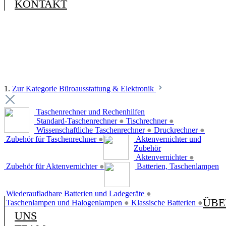
KONTAKT
1.
Zur Kategorie Büroausstattung & Elektronik
Taschenrechner und Rechenhilfen
Standard-Taschenrechner
●
Tischrechner
●
Wissenschaftliche Taschenrechner
●
Druckrechner
●
Zubehör für Taschenrechner
●
Aktenvernichter und
Zubehör
Aktenvernichter
●
Zubehör für Aktenvernichter
●
Batterien, Taschenlampen
Wiederaufladbare Batterien und Ladegeräte
●
ÜBE
Taschenlampen und Halogenlampen
●
Klassische Batterien
●
UNS