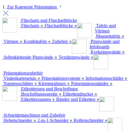
1.
Zur Kategorie Präsentation
Flipcharts und Flipchartblöcke
Flipcharts
●
Flipchartblöcke
●
Tafeln und
Vitrinen
Magnettafeln
●
Vitrinen
●
Kombitafeln
●
Zubehör
●
Pinnwände und
Infoboards
Korkpinnwände
●
Selbstklebende Pinnwände
●
Textilpinnwände
●
Präsentationszubehör
Visitenkartenetuis
●
Präsentationssysteme
●
Informationsschilder
●
Namensschilder
●
Klemmrahmen
●
Präsentationsständer
●
Etikettierung und Beschriftung
Beschriftungsgeräte
●
Etikettendrucker
●
Etikettierzangen
●
Bänder und Etiketten
●
Schneidemaschinen und Zubehör
Hebelschneider
●
2-in-1-Schneider
●
Rollenschneider
●