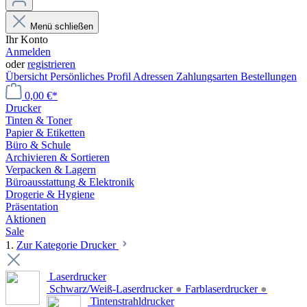
Menü schließen
Ihr Konto
Anmelden
oder
registrieren
Übersicht
Persönliches Profil
Adressen
Zahlungsarten
Bestellungen
0,00 €*
Drucker
Tinten & Toner
Papier & Etiketten
Büro & Schule
Archivieren & Sortieren
Verpacken & Lagern
Büroausstattung & Elektronik
Drogerie & Hygiene
Präsentation
Aktionen
Sale
1.
Zur Kategorie Drucker
Laserdrucker
Schwarz/Weiß-Laserdrucker
●
Farblaserdrucker
●
Tintenstrahldrucker