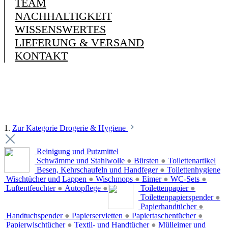
TEAM
NACHHALTIGKEIT
WISSENSWERTES
LIEFERUNG & VERSAND
KONTAKT
1.
Zur Kategorie Drogerie & Hygiene
Reinigung und Putzmittel
Schwämme und Stahlwolle
●
Bürsten
●
Toilettenartikel
Besen, Kehrschaufeln und Handfeger
●
Toilettenhygiene
Wischtücher und Lappen
●
Wischmops
●
Eimer
●
WC-Sets
●
Luftentfeuchter
●
Autopflege
●
Toilettenpapier
●
Toilettenpapierspender
●
Papierhandtücher
●
Handtuchspender
●
Papierservietten
●
Papiertaschentücher
●
Papierwischtücher
●
Textil- und Handtücher
●
Mülleimer und