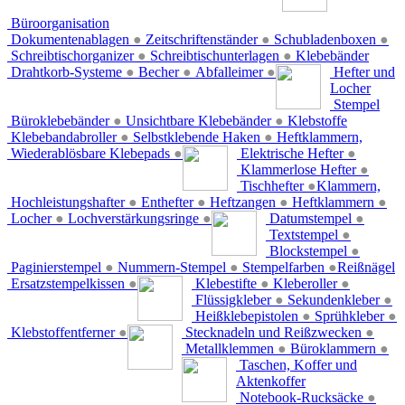
Büroorganisation
Dokumentenablagen
●
Zeitschriftenständer
●
Schubladenboxen
●
Schreibtischorganizer
●
Schreibtischunterlagen
●
Klebebänder
Drahtkorb-Systeme
●
Becher
●
Abfalleimer
●
Hefter und
Locher
Stempel
Büroklebebänder
●
Unsichtbare Klebebänder
●
Klebstoffe
Klebebandabroller
●
Selbstklebende Haken
●
Heftklammern,
Wiederablösbare Klebepads
●
Elektrische Hefter
●
Klammerlose Hefter
●
Tischhefter
●
Klammern,
Hochleistungshafter
●
Enthefter
●
Heftzangen
●
Heftklammern
●
Locher
●
Lochverstärkungsringe
●
Datumstempel
●
Textstempel
●
Blockstempel
●
Paginierstempel
●
Nummern-Stempel
●
Stempelfarben
●
Reißnägel
Ersatzstempelkissen
●
Klebestifte
●
Kleberoller
●
Flüssigkleber
●
Sekundenkleber
●
Heißklebepistolen
●
Sprühkleber
●
Klebstoffentferner
●
Stecknadeln und Reißzwecken
●
Metallklemmen
●
Büroklammern
●
Taschen, Koffer und
Aktenkoffer
Notebook-Rucksäcke
●