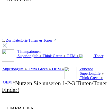
1.
Zur Kategorie Tinten & Toner
Tintenpatronen
Superlonglife
●
Think Green
●
OEM
●
Toner
Superlonglife
●
Think Green
●
OEM
●
Zubehör
Superlonglife
●
Think Green
●
OEM
●
Nutzen Sie unseren 1-2-3 Tinten/Toner
Finder!
ÜBER UNS