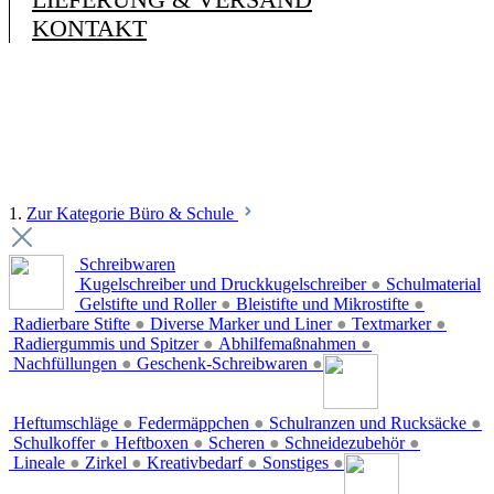
KONTAKT
1.
Zur Kategorie Büro & Schule
Schreibwaren
Kugelschreiber und Druckkugelschreiber
●
Schulmaterial
Gelstifte und Roller
●
Bleistifte und Mikrostifte
●
Radierbare Stifte
●
Diverse Marker und Liner
●
Textmarker
●
Radiergummis und Spitzer
●
Abhilfemaßnahmen
●
Nachfüllungen
●
Geschenk-Schreibwaren
●
Heftumschläge
●
Federmäppchen
●
Schulranzen und Rucksäcke
●
Schulkoffer
●
Heftboxen
●
Scheren
●
Schneidezubehör
●
Lineale
●
Zirkel
●
Kreativbedarf
●
Sonstiges
●