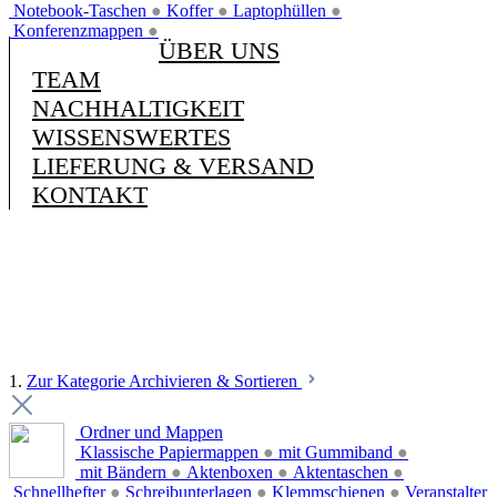
Notebook-Taschen
●
Koffer
●
Laptophüllen
●
Konferenzmappen
●
ÜBER UNS
TEAM
NACHHALTIGKEIT
WISSENSWERTES
LIEFERUNG & VERSAND
KONTAKT
1.
Zur Kategorie Archivieren & Sortieren
Ordner und Mappen
Klassische Papiermappen
●
mit Gummiband
●
mit Bändern
●
Aktenboxen
●
Aktentaschen
●
Schnellhefter
●
Schreibunterlagen
●
Klemmschienen
●
Veranstalter