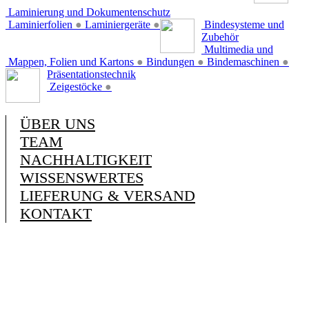
Laminierung und Dokumentenschutz
Laminierfolien
●
Laminiergeräte
●
Bindesysteme und
Zubehör
Multimedia und
Mappen, Folien und Kartons
●
Bindungen
●
Bindemaschinen
●
Präsentationstechnik
Zeigestöcke
●
ÜBER UNS
TEAM
NACHHALTIGKEIT
WISSENSWERTES
LIEFERUNG & VERSAND
KONTAKT