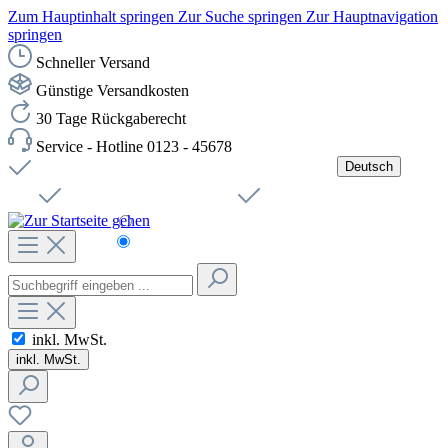
Zum Hauptinhalt springen
Zur Suche springen
Zur Hauptnavigation
springen
Schneller Versand
Günstige Versandkosten
30 Tage Rückgaberecht
Service - Hotline 0123 - 45678
Deutsch
Versandkostenfreie Lieferung ab 49,00€ Netto
Jobs
Sichere SSL-Verbindung
Schnelle Lieferung
Čeština
Helpdesk
Nachhaltigkeit
Deutsch
inkl. MwSt.
inkl. MwSt.