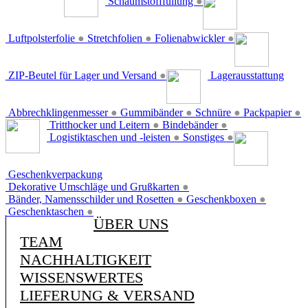
Schaumstofffüllung
●
Luftpolsterfolie
●
Stretchfolien
●
Folienabwickler
●
ZIP-Beutel für Lager und Versand
●
Lagerausstattung
Abbrechklingenmesser
●
Gummibänder
●
Schnüre
●
Packpapier
●
Tritthocker und Leitern
●
Bindebänder
●
Logistiktaschen und -leisten
●
Sonstiges
●
Geschenkverpackung
Dekorative Umschläge und Grußkarten
●
Bänder, Namensschilder und Rosetten
●
Geschenkboxen
●
Geschenktaschen
●
ÜBER UNS
TEAM
NACHHALTIGKEIT
WISSENSWERTES
LIEFERUNG & VERSAND