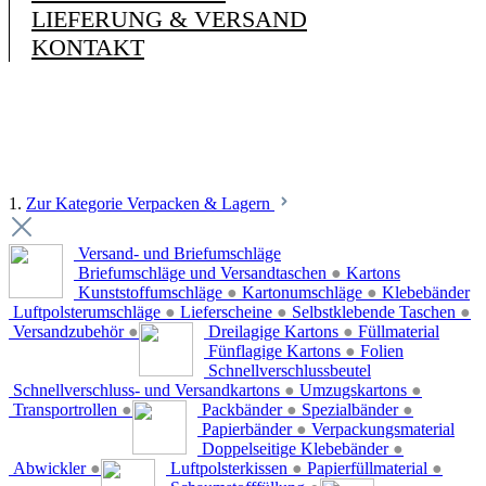
LIEFERUNG & VERSAND
KONTAKT
1.
Zur Kategorie Verpacken & Lagern
Versand- und Briefumschläge
Briefumschläge und Versandtaschen
●
Kartons
Kunststoffumschläge
●
Kartonumschläge
●
Klebebänder
Luftpolsterumschläge
●
Lieferscheine
●
Selbstklebende Taschen
●
Versandzubehör
●
Dreilagige Kartons
●
Füllmaterial
Fünflagige Kartons
●
Folien
Schnellverschlussbeutel
Schnellverschluss- und Versandkartons
●
Umzugskartons
●
Transportrollen
●
Packbänder
●
Spezialbänder
●
Papierbänder
●
Verpackungsmaterial
Doppelseitige Klebebänder
●
Abwickler
●
Luftpolsterkissen
●
Papierfüllmaterial
●