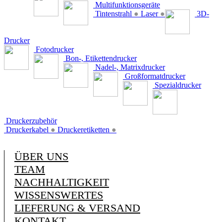
Multifunktionsgeräte
Tintenstrahl
●
Laser
●
3D-
Drucker
Fotodrucker
Bon-, Etikettendrucker
Nadel-, Matrixdrucker
Großformatdrucker
Spezialdrucker
Druckerzubehör
Druckerkabel
●
Druckeretiketten
●
ÜBER UNS
TEAM
NACHHALTIGKEIT
WISSENSWERTES
LIEFERUNG & VERSAND
KONTAKT