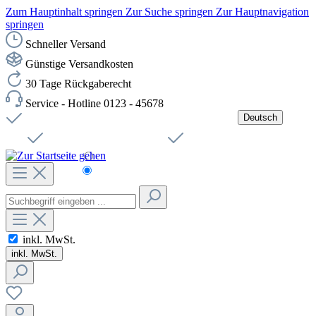
Zum Hauptinhalt springen
Zur Suche springen
Zur Hauptnavigation
springen
Schneller Versand
Günstige Versandkosten
30 Tage Rückgaberecht
Service - Hotline 0123 - 45678
Deutsch
Versandkostenfreie Lieferung ab 49,00€ Netto
Jobs
Sichere SSL-Verbindung
Schnelle Lieferung
Čeština
Helpdesk
Nachhaltigkeit
Deutsch
inkl. MwSt.
inkl. MwSt.