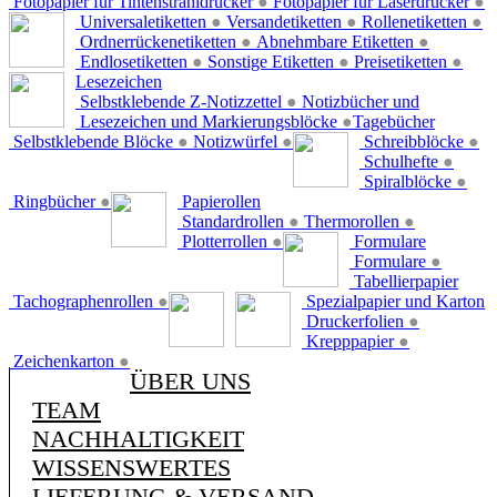
Fotopapier für Tintenstrahldrucker
●
Fotopapier für Laserdrucker
●
Universaletiketten
●
Versandetiketten
●
Rollenetiketten
●
Ordnerrückenetiketten
●
Abnehmbare Etiketten
●
Endlosetiketten
●
Sonstige Etiketten
●
Preisetiketten
●
Lesezeichen
Selbstklebende Z-Notizzettel
●
Notizbücher und
Lesezeichen und Markierungsblöcke
●
Tagebücher
Selbstklebende Blöcke
●
Notizwürfel
●
Schreibblöcke
●
Schulhefte
●
Spiralblöcke
●
Ringbücher
●
Papierollen
Standardrollen
●
Thermorollen
●
Plotterrollen
●
Formulare
Formulare
●
Tabellierpapier
Tachographenrollen
●
Spezialpapier und Karton
Druckerfolien
●
Krepppapier
●
Zeichenkarton
●
ÜBER UNS
TEAM
NACHHALTIGKEIT
WISSENSWERTES
LIEFERUNG & VERSAND