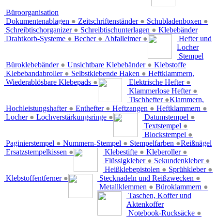
Büroorganisation
Dokumentenablagen
●
Zeitschriftenständer
●
Schubladenboxen
●
Schreibtischorganizer
●
Schreibtischunterlagen
●
Klebebänder
Drahtkorb-Systeme
●
Becher
●
Abfalleimer
●
Hefter und
Locher
Stempel
Büroklebebänder
●
Unsichtbare Klebebänder
●
Klebstoffe
Klebebandabroller
●
Selbstklebende Haken
●
Heftklammern,
Wiederablösbare Klebepads
●
Elektrische Hefter
●
Klammerlose Hefter
●
Tischhefter
●
Klammern,
Hochleistungshafter
●
Enthefter
●
Heftzangen
●
Heftklammern
●
Locher
●
Lochverstärkungsringe
●
Datumstempel
●
Textstempel
●
Blockstempel
●
Paginierstempel
●
Nummern-Stempel
●
Stempelfarben
●
Reißnägel
Ersatzstempelkissen
●
Klebestifte
●
Kleberoller
●
Flüssigkleber
●
Sekundenkleber
●
Heißklebepistolen
●
Sprühkleber
●
Klebstoffentferner
●
Stecknadeln und Reißzwecken
●
Metallklemmen
●
Büroklammern
●
Taschen, Koffer und
Aktenkoffer
Notebook-Rucksäcke
●