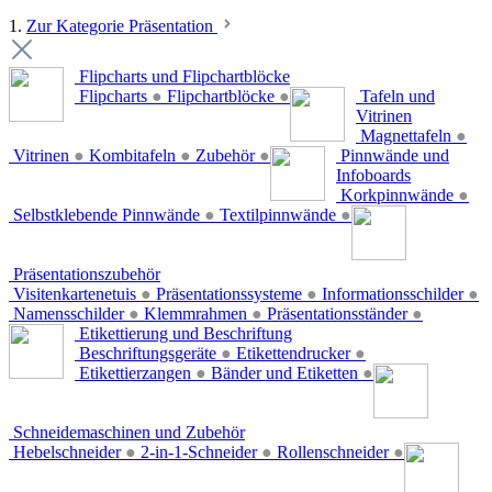
1.
Zur Kategorie Präsentation
Flipcharts und Flipchartblöcke
Flipcharts
●
Flipchartblöcke
●
Tafeln und
Vitrinen
Magnettafeln
●
Vitrinen
●
Kombitafeln
●
Zubehör
●
Pinnwände und
Infoboards
Korkpinnwände
●
Selbstklebende Pinnwände
●
Textilpinnwände
●
Präsentationszubehör
Visitenkartenetuis
●
Präsentationssysteme
●
Informationsschilder
●
Namensschilder
●
Klemmrahmen
●
Präsentationsständer
●
Etikettierung und Beschriftung
Beschriftungsgeräte
●
Etikettendrucker
●
Etikettierzangen
●
Bänder und Etiketten
●
Schneidemaschinen und Zubehör
Hebelschneider
●
2-in-1-Schneider
●
Rollenschneider
●