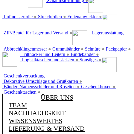
Schaumstofffüllung
●
Luftpolsterfolie
●
Stretchfolien
●
Folienabwickler
●
ZIP-Beutel für Lager und Versand
●
Lagerausstattung
Abbrechklingenmesser
●
Gummibänder
●
Schnüre
●
Packpapier
●
Tritthocker und Leitern
●
Bindebänder
●
Logistiktaschen und -leisten
●
Sonstiges
●
Geschenkverpackung
Dekorative Umschläge und Grußkarten
●
Bänder, Namensschilder und Rosetten
●
Geschenkboxen
●
Geschenktaschen
●
ÜBER UNS
TEAM
NACHHALTIGKEIT
WISSENSWERTES
LIEFERUNG & VERSAND