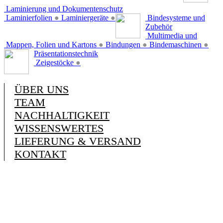
Laminierung und Dokumentenschutz
Laminierfolien
●
Laminiergeräte
●
Bindesysteme und
Zubehör
Multimedia und
Mappen, Folien und Kartons
●
Bindungen
●
Bindemaschinen
●
Präsentationstechnik
Zeigestöcke
●
ÜBER UNS
TEAM
NACHHALTIGKEIT
WISSENSWERTES
LIEFERUNG & VERSAND
KONTAKT