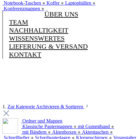
Notebook-Taschen
●
Koffer
●
Laptophüllen
●
Konferenzmappen
●
ÜBER UNS
TEAM
NACHHALTIGKEIT
WISSENSWERTES
LIEFERUNG & VERSAND
KONTAKT
1.
Zur Kategorie Archivieren & Sortieren
Ordner und Mappen
Klassische Papiermappen
●
mit Gummiband
●
mit Bändern
●
Aktenboxen
●
Aktentaschen
●
Schnellhefter
●
Schreibunterlagen
●
Klemmschienen
●
Veranstalter