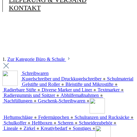
KONTAKT
1.
Zur Kategorie Büro & Schule
Schreibwaren
Kugelschreiber und Druckkugelschreiber
●
Schulmaterial
Gelstifte und Roller
●
Bleistifte und Mikrostifte
●
Radierbare Stifte
●
Diverse Marker und Liner
●
Textmarker
●
Radiergummis und Spitzer
●
Abhilfemaßnahmen
●
Nachfüllungen
●
Geschenk-Schreibwaren
●
Heftumschläge
●
Federmäppchen
●
Schulranzen und Rucksäcke
●
Schulkoffer
●
Heftboxen
●
Scheren
●
Schneidezubehör
●
Lineale
●
Zirkel
●
Kreativbedarf
●
Sonstiges
●