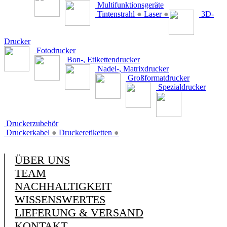
Multifunktionsgeräte
Tintenstrahl
●
Laser
●
3D-
Drucker
Fotodrucker
Bon-, Etikettendrucker
Nadel-, Matrixdrucker
Großformatdrucker
Spezialdrucker
Druckerzubehör
Druckerkabel
●
Druckeretiketten
●
ÜBER UNS
TEAM
NACHHALTIGKEIT
WISSENSWERTES
LIEFERUNG & VERSAND
KONTAKT