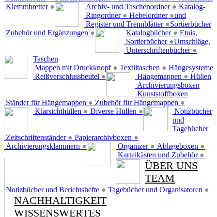
Klemmbretter
●
Archiv- und Taschenordner
●
Katalog-
Ringordner
●
Hebelordner
●
und
Register und Trennblätter
●
Sortierbücher
Zubehör und Ergänzungen
●
Katalogbücher
●
Etuis,
Sortierbücher
●
Umschläge,
Unterschriftenbücher
●
Taschen
Mappen mit Druckknopf
●
Textiltaschen
●
Hängesysteme
Reißverschlussbeutel
●
Hängemappen
●
Hüllen
Archivierungsboxen
Kunststoffboxen
Ständer für Hängemappen
●
Zubehör für Hängemappen
●
Klarsichthüllen
●
Diverse Hüllen
●
Notizbücher
und
Tagebücher
Zeitschriftenständer
●
Papierarchivboxen
●
Archivierungsklammern
●
Organizer
●
Ablageboxen
●
Karteikästen und Zubehör
●
ÜBER UNS
TEAM
Notizbücher und Berichtshefte
●
Tagebücher und Organisatoren
●
NACHHALTIGKEIT
WISSENSWERTES