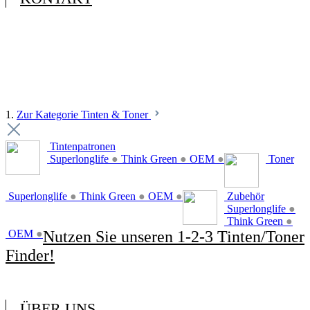
1.
Zur Kategorie Tinten & Toner
Tintenpatronen
Superlonglife
●
Think Green
●
OEM
●
Toner
Superlonglife
●
Think Green
●
OEM
●
Zubehör
Superlonglife
●
Think Green
●
OEM
●
Nutzen Sie unseren 1-2-3 Tinten/Toner
Finder!
ÜBER UNS