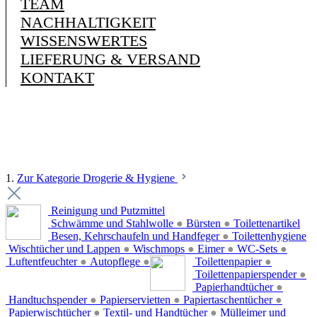
TEAM
NACHHALTIGKEIT
WISSENSWERTES
LIEFERUNG & VERSAND
KONTAKT
1.
Zur Kategorie Drogerie & Hygiene
Reinigung und Putzmittel
Schwämme und Stahlwolle
●
Bürsten
●
Toilettenartikel
Besen, Kehrschaufeln und Handfeger
●
Toilettenhygiene
Wischtücher und Lappen
●
Wischmops
●
Eimer
●
WC-Sets
●
Luftentfeuchter
●
Autopflege
●
Toilettenpapier
●
Toilettenpapierspender
●
Papierhandtücher
●
Handtuchspender
●
Papierservietten
●
Papiertaschentücher
●
Papierwischtücher
●
Textil- und Handtücher
●
Mülleimer und