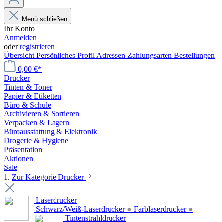
Menü schließen
Ihr Konto
Anmelden
oder
registrieren
Übersicht
Persönliches Profil
Adressen
Zahlungsarten
Bestellungen
0,00 €*
Drucker
Tinten & Toner
Papier & Etiketten
Büro & Schule
Archivieren & Sortieren
Verpacken & Lagern
Büroausstattung & Elektronik
Drogerie & Hygiene
Präsentation
Aktionen
Sale
1.
Zur Kategorie Drucker
Laserdrucker
Schwarz/Weiß-Laserdrucker
●
Farblaserdrucker
●
Tintenstrahldrucker