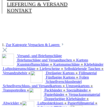
LIEFERUNG & VERSAND
KONTAKT
1.
Zur Kategorie Verpacken & Lagern
Versand- und Briefumschläge
Briefumschläge und Versandtaschen
●
Kartons
Kunststoffumschläge
●
Kartonumschläge
●
Klebebänder
Luftpolsterumschläge
●
Lieferscheine
●
Selbstklebende Taschen
●
Versandzubehör
●
Dreilagige Kartons
●
Füllmaterial
Fünflagige Kartons
●
Folien
Schnellverschlussbeutel
Schnellverschluss- und Versandkartons
●
Umzugskartons
●
Transportrollen
●
Packbänder
●
Spezialbänder
●
Papierbänder
●
Verpackungsmaterial
Doppelseitige Klebebänder
●
Abwickler
●
Luftpolsterkissen
●
Papierfüllmaterial
●