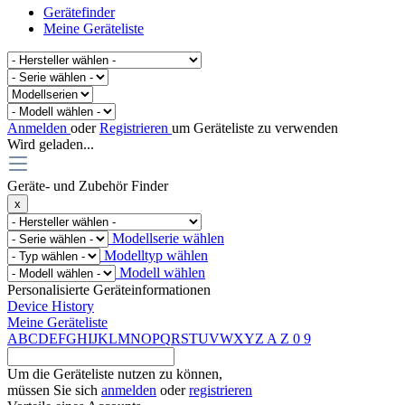
Gerätefinder
Meine Geräteliste
Anmelden
oder
Registrieren
um Geräteliste zu verwenden
Wird geladen...
Geräte- und Zubehör Finder
x
Modellserie wählen
Modelltyp wählen
Modell wählen
Personalisierte Geräteinformationen
Device History
Meine Geräteliste
A
B
C
D
E
F
G
H
I
J
K
L
M
N
O
P
Q
R
S
T
U
V
W
X
Y
Z
A
Z
0
9
Um die Geräteliste nutzen zu können,
müssen Sie sich
anmelden
oder
registrieren