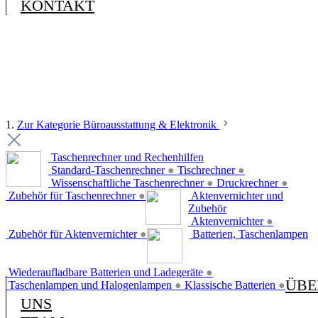
KONTAKT
1.
Zur Kategorie Büroausstattung & Elektronik
Taschenrechner und Rechenhilfen
Standard-Taschenrechner
●
Tischrechner
●
Wissenschaftliche Taschenrechner
●
Druckrechner
●
Zubehör für Taschenrechner
●
Aktenvernichter und
Zubehör
Aktenvernichter
●
Zubehör für Aktenvernichter
●
Batterien, Taschenlampen
Wiederaufladbare Batterien und Ladegeräte
●
ÜBE
Taschenlampen und Halogenlampen
●
Klassische Batterien
●
UNS