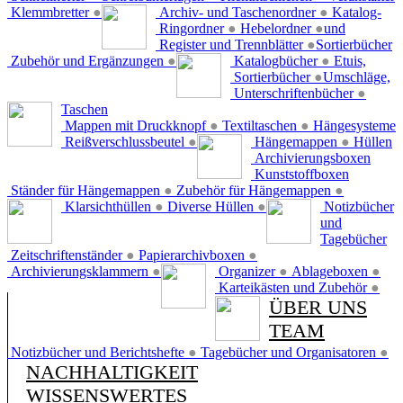
Klemmbretter
●
Archiv- und Taschenordner
●
Katalog-
Ringordner
●
Hebelordner
●
und
Register und Trennblätter
●
Sortierbücher
Zubehör und Ergänzungen
●
Katalogbücher
●
Etuis,
Sortierbücher
●
Umschläge,
Unterschriftenbücher
●
Taschen
Mappen mit Druckknopf
●
Textiltaschen
●
Hängesysteme
Reißverschlussbeutel
●
Hängemappen
●
Hüllen
Archivierungsboxen
Kunststoffboxen
Ständer für Hängemappen
●
Zubehör für Hängemappen
●
Klarsichthüllen
●
Diverse Hüllen
●
Notizbücher
und
Tagebücher
Zeitschriftenständer
●
Papierarchivboxen
●
Archivierungsklammern
●
Organizer
●
Ablageboxen
●
Karteikästen und Zubehör
●
ÜBER UNS
TEAM
Notizbücher und Berichtshefte
●
Tagebücher und Organisatoren
●
NACHHALTIGKEIT
WISSENSWERTES