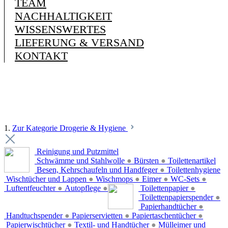
TEAM
NACHHALTIGKEIT
WISSENSWERTES
LIEFERUNG & VERSAND
KONTAKT
1.
Zur Kategorie Drogerie & Hygiene
Reinigung und Putzmittel
Schwämme und Stahlwolle
●
Bürsten
●
Toilettenartikel
Besen, Kehrschaufeln und Handfeger
●
Toilettenhygiene
Wischtücher und Lappen
●
Wischmops
●
Eimer
●
WC-Sets
●
Luftentfeuchter
●
Autopflege
●
Toilettenpapier
●
Toilettenpapierspender
●
Papierhandtücher
●
Handtuchspender
●
Papierservietten
●
Papiertaschentücher
●
Papierwischtücher
●
Textil- und Handtücher
●
Mülleimer und