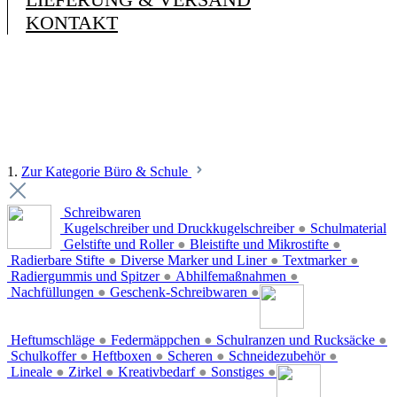
KONTAKT
1.
Zur Kategorie Büro & Schule
Schreibwaren
Kugelschreiber und Druckkugelschreiber
●
Schulmaterial
Gelstifte und Roller
●
Bleistifte und Mikrostifte
●
Radierbare Stifte
●
Diverse Marker und Liner
●
Textmarker
●
Radiergummis und Spitzer
●
Abhilfemaßnahmen
●
Nachfüllungen
●
Geschenk-Schreibwaren
●
Heftumschläge
●
Federmäppchen
●
Schulranzen und Rucksäcke
●
Schulkoffer
●
Heftboxen
●
Scheren
●
Schneidezubehör
●
Lineale
●
Zirkel
●
Kreativbedarf
●
Sonstiges
●