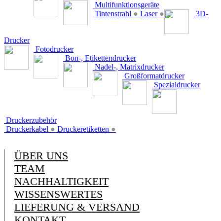
Multifunktionsgeräte
Tintenstrahl
●
Laser
●
3D-
Drucker
Fotodrucker
Bon-, Etikettendrucker
Nadel-, Matrixdrucker
Großformatdrucker
Spezialdrucker
Druckerzubehör
Druckerkabel
●
Druckeretiketten
●
ÜBER UNS
TEAM
NACHHALTIGKEIT
WISSENSWERTES
LIEFERUNG & VERSAND
KONTAKT