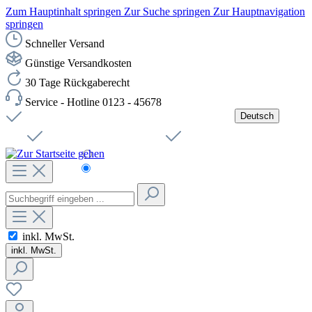
Zum Hauptinhalt springen
Zur Suche springen
Zur Hauptnavigation
springen
Schneller Versand
Günstige Versandkosten
30 Tage Rückgaberecht
Service - Hotline 0123 - 45678
Deutsch
Versandkostenfreie Lieferung ab 49,00€ Netto
Jobs
Sichere SSL-Verbindung
Schnelle Lieferung
Čeština
Helpdesk
Nachhaltigkeit
Deutsch
inkl. MwSt.
inkl. MwSt.