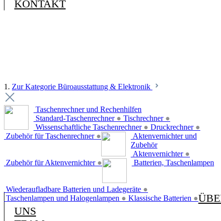
KONTAKT
1.
Zur Kategorie Büroausstattung & Elektronik
Taschenrechner und Rechenhilfen
Standard-Taschenrechner
●
Tischrechner
●
Wissenschaftliche Taschenrechner
●
Druckrechner
●
Zubehör für Taschenrechner
●
Aktenvernichter und
Zubehör
Aktenvernichter
●
Zubehör für Aktenvernichter
●
Batterien, Taschenlampen
Wiederaufladbare Batterien und Ladegeräte
●
ÜBE
Taschenlampen und Halogenlampen
●
Klassische Batterien
●
UNS