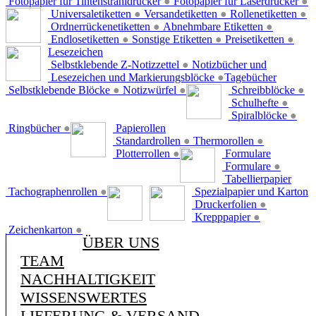
Fotopapier für Tintenstrahldrucker
●
Fotopapier für Laserdrucker
●
Universaletiketten
●
Versandetiketten
●
Rollenetiketten
●
Ordnerrückenetiketten
●
Abnehmbare Etiketten
●
Endlosetiketten
●
Sonstige Etiketten
●
Preisetiketten
●
Lesezeichen
Selbstklebende Z-Notizzettel
●
Notizbücher und
Lesezeichen und Markierungsblöcke
●
Tagebücher
Selbstklebende Blöcke
●
Notizwürfel
●
Schreibblöcke
●
Schulhefte
●
Spiralblöcke
●
Ringbücher
●
Papierollen
Standardrollen
●
Thermorollen
●
Plotterrollen
●
Formulare
Formulare
●
Tabellierpapier
Tachographenrollen
●
Spezialpapier und Karton
Druckerfolien
●
Krepppapier
●
Zeichenkarton
●
ÜBER UNS
TEAM
NACHHALTIGKEIT
WISSENSWERTES
LIEFERUNG & VERSAND