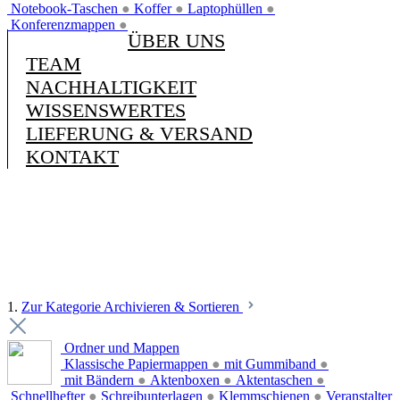
Notebook-Taschen
●
Koffer
●
Laptophüllen
●
Konferenzmappen
●
ÜBER UNS
TEAM
NACHHALTIGKEIT
WISSENSWERTES
LIEFERUNG & VERSAND
KONTAKT
1.
Zur Kategorie Archivieren & Sortieren
Ordner und Mappen
Klassische Papiermappen
●
mit Gummiband
●
mit Bändern
●
Aktenboxen
●
Aktentaschen
●
Schnellhefter
●
Schreibunterlagen
●
Klemmschienen
●
Veranstalter