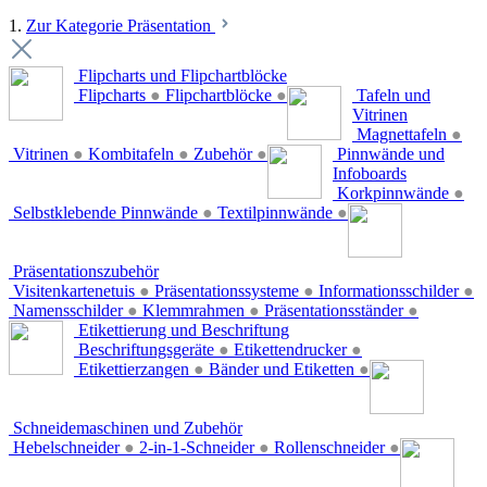
1.
Zur Kategorie Präsentation
Flipcharts und Flipchartblöcke
Flipcharts
●
Flipchartblöcke
●
Tafeln und
Vitrinen
Magnettafeln
●
Vitrinen
●
Kombitafeln
●
Zubehör
●
Pinnwände und
Infoboards
Korkpinnwände
●
Selbstklebende Pinnwände
●
Textilpinnwände
●
Präsentationszubehör
Visitenkartenetuis
●
Präsentationssysteme
●
Informationsschilder
●
Namensschilder
●
Klemmrahmen
●
Präsentationsständer
●
Etikettierung und Beschriftung
Beschriftungsgeräte
●
Etikettendrucker
●
Etikettierzangen
●
Bänder und Etiketten
●
Schneidemaschinen und Zubehör
Hebelschneider
●
2-in-1-Schneider
●
Rollenschneider
●