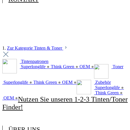
1.
Zur Kategorie Tinten & Toner
Tintenpatronen
Superlonglife
●
Think Green
●
OEM
●
Toner
Superlonglife
●
Think Green
●
OEM
●
Zubehör
Superlonglife
●
Think Green
●
OEM
●
Nutzen Sie unseren 1-2-3 Tinten/Toner
Finder!
ÜBER UNS