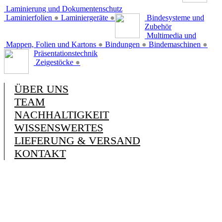
Laminierung und Dokumentenschutz
Laminierfolien
●
Laminiergeräte
●
Bindesysteme und
Zubehör
Multimedia und
Mappen, Folien und Kartons
●
Bindungen
●
Bindemaschinen
●
Präsentationstechnik
Zeigestöcke
●
ÜBER UNS
TEAM
NACHHALTIGKEIT
WISSENSWERTES
LIEFERUNG & VERSAND
KONTAKT