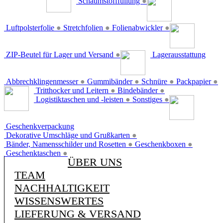
Schaumstofffüllung
●
Luftpolsterfolie
●
Stretchfolien
●
Folienabwickler
●
ZIP-Beutel für Lager und Versand
●
Lagerausstattung
Abbrechklingenmesser
●
Gummibänder
●
Schnüre
●
Packpapier
●
Tritthocker und Leitern
●
Bindebänder
●
Logistiktaschen und -leisten
●
Sonstiges
●
Geschenkverpackung
Dekorative Umschläge und Grußkarten
●
Bänder, Namensschilder und Rosetten
●
Geschenkboxen
●
Geschenktaschen
●
ÜBER UNS
TEAM
NACHHALTIGKEIT
WISSENSWERTES
LIEFERUNG & VERSAND