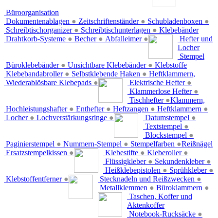
Büroorganisation
Dokumentenablagen
●
Zeitschriftenständer
●
Schubladenboxen
●
Schreibtischorganizer
●
Schreibtischunterlagen
●
Klebebänder
Drahtkorb-Systeme
●
Becher
●
Abfalleimer
●
Hefter und
Locher
Stempel
Büroklebebänder
●
Unsichtbare Klebebänder
●
Klebstoffe
Klebebandabroller
●
Selbstklebende Haken
●
Heftklammern,
Wiederablösbare Klebepads
●
Elektrische Hefter
●
Klammerlose Hefter
●
Tischhefter
●
Klammern,
Hochleistungshafter
●
Enthefter
●
Heftzangen
●
Heftklammern
●
Locher
●
Lochverstärkungsringe
●
Datumstempel
●
Textstempel
●
Blockstempel
●
Paginierstempel
●
Nummern-Stempel
●
Stempelfarben
●
Reißnägel
Ersatzstempelkissen
●
Klebestifte
●
Kleberoller
●
Flüssigkleber
●
Sekundenkleber
●
Heißklebepistolen
●
Sprühkleber
●
Klebstoffentferner
●
Stecknadeln und Reißzwecken
●
Metallklemmen
●
Büroklammern
●
Taschen, Koffer und
Aktenkoffer
Notebook-Rucksäcke
●