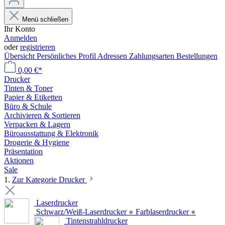
Menü schließen
Ihr Konto
Anmelden
oder
registrieren
Übersicht
Persönliches Profil
Adressen
Zahlungsarten
Bestellungen
0,00 €*
Drucker
Tinten & Toner
Papier & Etiketten
Büro & Schule
Archivieren & Sortieren
Verpacken & Lagern
Büroausstattung & Elektronik
Drogerie & Hygiene
Präsentation
Aktionen
Sale
1.
Zur Kategorie Drucker
Laserdrucker
Schwarz/Weiß-Laserdrucker
●
Farblaserdrucker
●
Tintenstrahldrucker