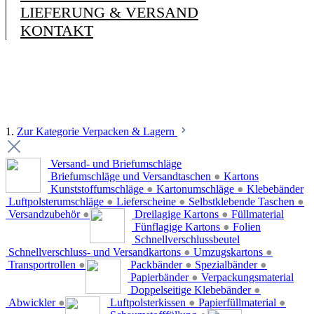
LIEFERUNG & VERSAND
KONTAKT
1.
Zur Kategorie Verpacken & Lagern
Versand- und Briefumschläge
Briefumschläge und Versandtaschen
●
Kartons
Kunststoffumschläge
●
Kartonumschläge
●
Klebebänder
Luftpolsterumschläge
●
Lieferscheine
●
Selbstklebende Taschen
●
Versandzubehör
●
Dreilagige Kartons
●
Füllmaterial
Fünflagige Kartons
●
Folien
Schnellverschlussbeutel
Schnellverschluss- und Versandkartons
●
Umzugskartons
●
Transportrollen
●
Packbänder
●
Spezialbänder
●
Papierbänder
●
Verpackungsmaterial
Doppelseitige Klebebänder
●
Abwickler
●
Luftpolsterkissen
●
Papierfüllmaterial
●