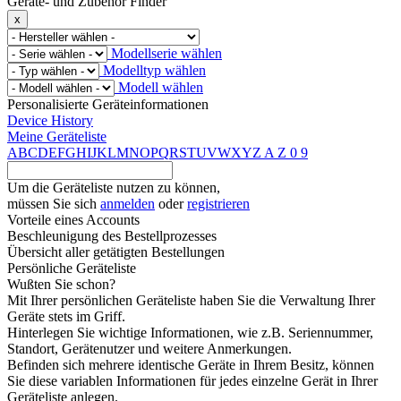
Geräte- und Zubehör Finder
x
Modellserie wählen
Modelltyp wählen
Modell wählen
Personalisierte Geräteinformationen
Device History
Meine Geräteliste
A
B
C
D
E
F
G
H
I
J
K
L
M
N
O
P
Q
R
S
T
U
V
W
X
Y
Z
A
Z
0
9
Um die Geräteliste nutzen zu können,
müssen Sie sich
anmelden
oder
registrieren
Vorteile eines Accounts
Beschleunigung des Bestellprozesses
Übersicht aller getätigten Bestellungen
Persönliche Geräteliste
Wußten Sie schon?
Mit Ihrer persönlichen Geräteliste haben Sie die Verwaltung Ihrer
Geräte stets im Griff.
Hinterlegen Sie wichtige Informationen, wie z.B. Seriennummer,
Standort, Gerätenutzer und weitere Anmerkungen.
Befinden sich mehrere identische Geräte in Ihrem Besitz, können
Sie diese variablen Informationen für jedes einzelne Gerät in Ihrer
Geräteliste anlegen.