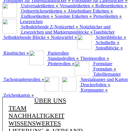
Fotopapier für Tintenstrahldrucker
●
Fotopapier für Laserdrucker
●
Universaletiketten
●
Versandetiketten
●
Rollenetiketten
●
Ordnerrückenetiketten
●
Abnehmbare Etiketten
●
Endlosetiketten
●
Sonstige Etiketten
●
Preisetiketten
●
Lesezeichen
Selbstklebende Z-Notizzettel
●
Notizbücher und
Lesezeichen und Markierungsblöcke
●
Tagebücher
Selbstklebende Blöcke
●
Notizwürfel
●
Schreibblöcke
●
Schulhefte
●
Spiralblöcke
●
Ringbücher
●
Papierollen
Standardrollen
●
Thermorollen
●
Plotterrollen
●
Formulare
Formulare
●
Tabellierpapier
Tachographenrollen
●
Spezialpapier und Karton
Druckerfolien
●
Krepppapier
●
Zeichenkarton
●
ÜBER UNS
TEAM
NACHHALTIGKEIT
WISSENSWERTES
LIEFERUNG & VERSAND