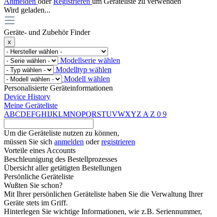
Anmelden
oder
Registrieren
um Geräteliste zu verwenden
Wird geladen...
Geräte- und Zubehör Finder
x
Modellserie wählen
Modelltyp wählen
Modell wählen
Personalisierte Geräteinformationen
Device History
Meine Geräteliste
A
B
C
D
E
F
G
H
I
J
K
L
M
N
O
P
Q
R
S
T
U
V
W
X
Y
Z
A
Z
0
9
Um die Geräteliste nutzen zu können,
müssen Sie sich
anmelden
oder
registrieren
Vorteile eines Accounts
Beschleunigung des Bestellprozesses
Übersicht aller getätigten Bestellungen
Persönliche Geräteliste
Wußten Sie schon?
Mit Ihrer persönlichen Geräteliste haben Sie die Verwaltung Ihrer
Geräte stets im Griff.
Hinterlegen Sie wichtige Informationen, wie z.B. Seriennummer,