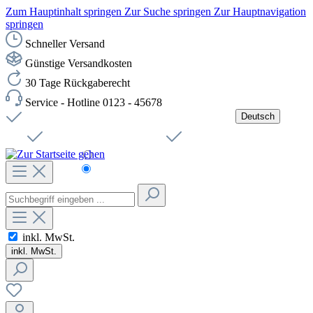
Zum Hauptinhalt springen
Zur Suche springen
Zur Hauptnavigation
springen
Schneller Versand
Günstige Versandkosten
30 Tage Rückgaberecht
Service - Hotline 0123 - 45678
Deutsch
Versandkostenfreie Lieferung ab 49,00€ Netto
Jobs
Sichere SSL-Verbindung
Schnelle Lieferung
Čeština
Helpdesk
Nachhaltigkeit
Deutsch
inkl. MwSt.
inkl. MwSt.