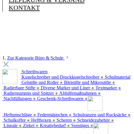
KONTAKT
1.
Zur Kategorie Büro & Schule
Schreibwaren
Kugelschreiber und Druckkugelschreiber
●
Schulmaterial
Gelstifte und Roller
●
Bleistifte und Mikrostifte
●
Radierbare Stifte
●
Diverse Marker und Liner
●
Textmarker
●
Radiergummis und Spitzer
●
Abhilfemaßnahmen
●
Nachfüllungen
●
Geschenk-Schreibwaren
●
Heftumschläge
●
Federmäppchen
●
Schulranzen und Rucksäcke
●
Schulkoffer
●
Heftboxen
●
Scheren
●
Schneidezubehör
●
Lineale
●
Zirkel
●
Kreativbedarf
●
Sonstiges
●