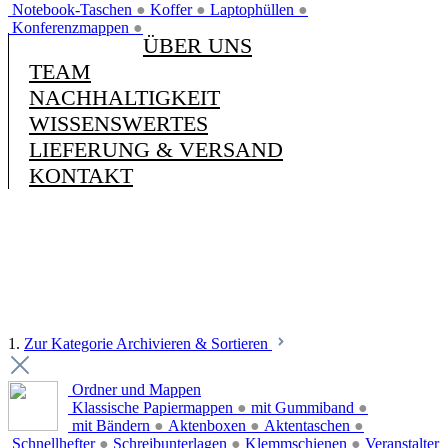
Notebook-Taschen
●
Koffer
●
Laptophüllen
●
Konferenzmappen
●
ÜBER UNS
TEAM
NACHHALTIGKEIT
WISSENSWERTES
LIEFERUNG & VERSAND
KONTAKT
1.
Zur Kategorie Archivieren & Sortieren
Ordner und Mappen
Klassische Papiermappen
●
mit Gummiband
●
mit Bändern
●
Aktenboxen
●
Aktentaschen
●
Schnellhefter
●
Schreibunterlagen
●
Klemmschienen
●
Veranstalter