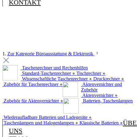
KONTAKT
1.
Zur Kategorie Büroausstattung & Elektronik
Taschenrechner und Rechenhilfen
Standard-Taschenrechner
●
Tischrechner
●
Wissenschaftliche Taschenrechner
●
Druckrechner
●
Zubehör für Taschenrechner
●
Aktenvernichter und
Zubehör
Aktenvernichter
●
Zubehör für Aktenvernichter
●
Batterien, Taschenlampen
Wiederaufladbare Batterien und Ladegeräte
●
ÜBE
Taschenlampen und Halogenlampen
●
Klassische Batterien
●
UNS