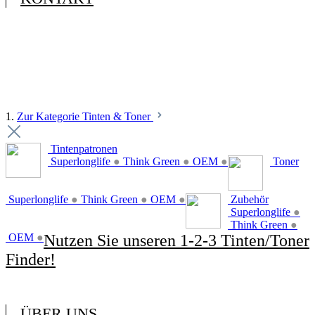
1.
Zur Kategorie Tinten & Toner
Tintenpatronen
Superlonglife
●
Think Green
●
OEM
●
Toner
Superlonglife
●
Think Green
●
OEM
●
Zubehör
Superlonglife
●
Think Green
●
OEM
●
Nutzen Sie unseren 1-2-3 Tinten/Toner
Finder!
ÜBER UNS