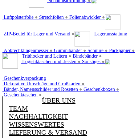
Schaumstofffüllung
●
Luftpolsterfolie
●
Stretchfolien
●
Folienabwickler
●
ZIP-Beutel für Lager und Versand
●
Lagerausstattung
Abbrechklingenmesser
●
Gummibänder
●
Schnüre
●
Packpapier
●
Tritthocker und Leitern
●
Bindebänder
●
Logistiktaschen und -leisten
●
Sonstiges
●
Geschenkverpackung
Dekorative Umschläge und Grußkarten
●
Bänder, Namensschilder und Rosetten
●
Geschenkboxen
●
Geschenktaschen
●
ÜBER UNS
TEAM
NACHHALTIGKEIT
WISSENSWERTES
LIEFERUNG & VERSAND