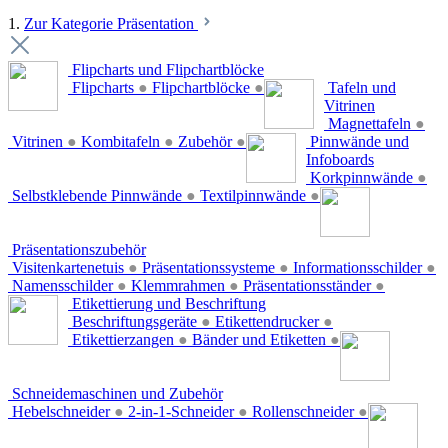
1.
Zur Kategorie Präsentation
Flipcharts und Flipchartblöcke
Flipcharts
●
Flipchartblöcke
●
Tafeln und
Vitrinen
Magnettafeln
●
Vitrinen
●
Kombitafeln
●
Zubehör
●
Pinnwände und
Infoboards
Korkpinnwände
●
Selbstklebende Pinnwände
●
Textilpinnwände
●
Präsentationszubehör
Visitenkartenetuis
●
Präsentationssysteme
●
Informationsschilder
●
Namensschilder
●
Klemmrahmen
●
Präsentationsständer
●
Etikettierung und Beschriftung
Beschriftungsgeräte
●
Etikettendrucker
●
Etikettierzangen
●
Bänder und Etiketten
●
Schneidemaschinen und Zubehör
Hebelschneider
●
2-in-1-Schneider
●
Rollenschneider
●