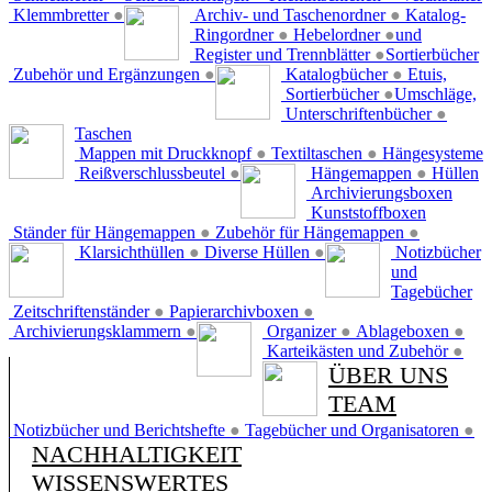
Klemmbretter
●
Archiv- und Taschenordner
●
Katalog-
Ringordner
●
Hebelordner
●
und
Register und Trennblätter
●
Sortierbücher
Zubehör und Ergänzungen
●
Katalogbücher
●
Etuis,
Sortierbücher
●
Umschläge,
Unterschriftenbücher
●
Taschen
Mappen mit Druckknopf
●
Textiltaschen
●
Hängesysteme
Reißverschlussbeutel
●
Hängemappen
●
Hüllen
Archivierungsboxen
Kunststoffboxen
Ständer für Hängemappen
●
Zubehör für Hängemappen
●
Klarsichthüllen
●
Diverse Hüllen
●
Notizbücher
und
Tagebücher
Zeitschriftenständer
●
Papierarchivboxen
●
Archivierungsklammern
●
Organizer
●
Ablageboxen
●
Karteikästen und Zubehör
●
ÜBER UNS
TEAM
Notizbücher und Berichtshefte
●
Tagebücher und Organisatoren
●
NACHHALTIGKEIT
WISSENSWERTES