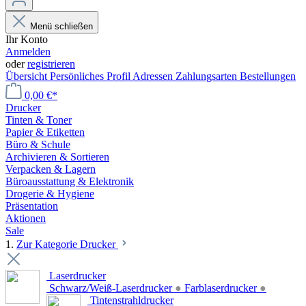
Menü schließen
Ihr Konto
Anmelden
oder
registrieren
Übersicht
Persönliches Profil
Adressen
Zahlungsarten
Bestellungen
0,00 €*
Drucker
Tinten & Toner
Papier & Etiketten
Büro & Schule
Archivieren & Sortieren
Verpacken & Lagern
Büroausstattung & Elektronik
Drogerie & Hygiene
Präsentation
Aktionen
Sale
1.
Zur Kategorie Drucker
Laserdrucker
Schwarz/Weiß-Laserdrucker
●
Farblaserdrucker
●
Tintenstrahldrucker