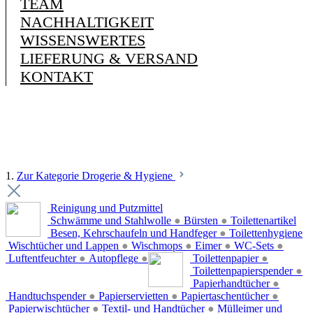
TEAM
NACHHALTIGKEIT
WISSENSWERTES
LIEFERUNG & VERSAND
KONTAKT
1.
Zur Kategorie Drogerie & Hygiene
Reinigung und Putzmittel
Schwämme und Stahlwolle
●
Bürsten
●
Toilettenartikel
Besen, Kehrschaufeln und Handfeger
●
Toilettenhygiene
Wischtücher und Lappen
●
Wischmops
●
Eimer
●
WC-Sets
●
Luftentfeuchter
●
Autopflege
●
Toilettenpapier
●
Toilettenpapierspender
●
Papierhandtücher
●
Handtuchspender
●
Papierservietten
●
Papiertaschentücher
●
Papierwischtücher
●
Textil- und Handtücher
●
Mülleimer und