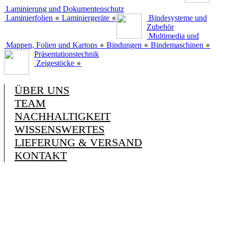
Laminierung und Dokumentenschutz
Laminierfolien
●
Laminiergeräte
●
Bindesysteme und
Zubehör
Multimedia und
Mappen, Folien und Kartons
●
Bindungen
●
Bindemaschinen
●
Präsentationstechnik
Zeigestöcke
●
ÜBER UNS
TEAM
NACHHALTIGKEIT
WISSENSWERTES
LIEFERUNG & VERSAND
KONTAKT