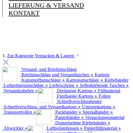
LIEFERUNG & VERSAND
KONTAKT
1.
Zur Kategorie Verpacken & Lagern
Versand- und Briefumschläge
Briefumschläge und Versandtaschen
●
Kartons
Kunststoffumschläge
●
Kartonumschläge
●
Klebebänder
Luftpolsterumschläge
●
Lieferscheine
●
Selbstklebende Taschen
●
Versandzubehör
●
Dreilagige Kartons
●
Füllmaterial
Fünflagige Kartons
●
Folien
Schnellverschlussbeutel
Schnellverschluss- und Versandkartons
●
Umzugskartons
●
Transportrollen
●
Packbänder
●
Spezialbänder
●
Papierbänder
●
Verpackungsmaterial
Doppelseitige Klebebänder
●
Abwickler
●
Luftpolsterkissen
●
Papierfüllmaterial
●