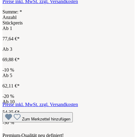
Preise inkl. MwSt. zzgl. Versandkosten
Summe:
*
Anzahl
Stückpreis
Ab
1
77,64 €*
Ab
3
69,88 €*
-10
%
Ab
5
62,11 €*
-20
%
Ab
10
Preise inkl. MwSt. zzgl. Versandkosten
54,35 €*
Zum Merkzettel hinzufügen
-30
%
Premium-Qualität neu definiert!