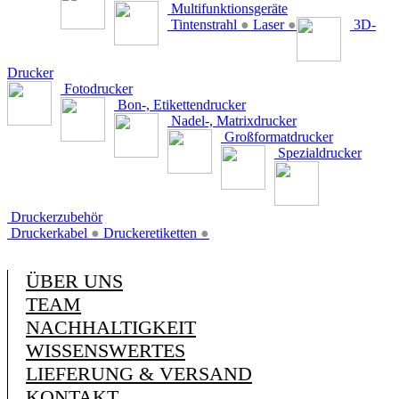
Multifunktionsgeräte
Tintenstrahl
●
Laser
●
3D-
Drucker
Fotodrucker
Bon-, Etikettendrucker
Nadel-, Matrixdrucker
Großformatdrucker
Spezialdrucker
Druckerzubehör
Druckerkabel
●
Druckeretiketten
●
ÜBER UNS
TEAM
NACHHALTIGKEIT
WISSENSWERTES
LIEFERUNG & VERSAND
KONTAKT