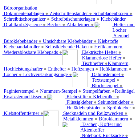
Büroorganisation
Dokumentenablagen
●
Zeitschriftenständer
●
Schubladenboxen
●
Schreibtischorganizer
●
Schreibtischunterlagen
●
Klebebänder
Drahtkorb-Systeme
●
Becher
●
Abfalleimer
●
Hefter und
Locher
Stempel
Büroklebebänder
●
Unsichtbare Klebebänder
●
Klebstoffe
Klebebandabroller
●
Selbstklebende Haken
●
Heftklammern,
Wiederablösbare Klebepads
●
Elektrische Hefter
●
Klammerlose Hefter
●
Tischhefter
●
Klammern,
Hochleistungshafter
●
Enthefter
●
Heftzangen
●
Heftklammern
●
Locher
●
Lochverstärkungsringe
●
Datumstempel
●
Textstempel
●
Blockstempel
●
Paginierstempel
●
Nummern-Stempel
●
Stempelfarben
●
Reißnägel
Ersatzstempelkissen
●
Klebestifte
●
Kleberoller
●
Flüssigkleber
●
Sekundenkleber
●
Heißklebepistolen
●
Sprühkleber
●
Klebstoffentferner
●
Stecknadeln und Reißzwecken
●
Metallklemmen
●
Büroklammern
●
Taschen, Koffer und
Aktenkoffer
Notebook-Rucksäcke
●