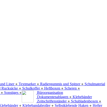
und Liner
●
Textmarker
●
Radiergummis und Spitzer
●
Schulmaterial
d Rucksäcke
●
Schulkoffer
●
Heftboxen
●
Scheren
●
f
●
Sonstiges
●
Büroorganisation
Dokumentenablagen
●
Klebebänder
Zeitschriftenständer
●
Schubladenboxen
●
Klebebänder
●
Klebebandabroller
●
Selbstklebende Haken
●
Hefter