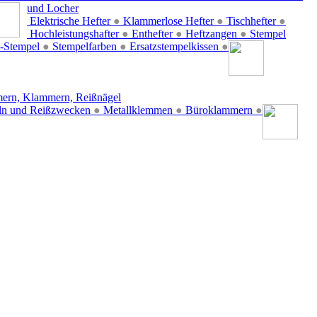
und Locher
Elektrische Hefter
●
Klammerlose Hefter
●
Tischhefter
●
Hochleistungshafter
●
Enthefter
●
Heftzangen
●
Stempel
-Stempel
●
Stempelfarben
●
Ersatzstempelkissen
●
ern, Klammern, Reißnägel
ln und Reißzwecken
●
Metallklemmen
●
Büroklammern
●