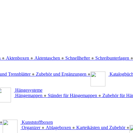
n
●
Aktenboxen
●
Aktentaschen
●
Schnellhefter
●
Schreibunterlagen
und Trennblätter
●
Zubehör und Ergänzungen
●
Katalogbüc
Hängesysteme
Hängemappen
●
Ständer für Hängemappen
●
Zubehör für H
●
Kunststoffboxen
Organizer
●
Ablageboxen
●
Karteikästen und Zubehör
●