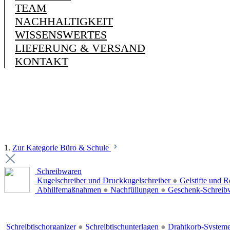
TEAM
NACHHALTIGKEIT
WISSENSWERTES
LIEFERUNG & VERSAND
KONTAKT
1.
Zur Kategorie Büro & Schule
Schreibwaren
Kugelschreiber und Druckkugelschreiber
●
Gelstifte und R
Abhilfemaßnahmen
●
Nachfüllungen
●
Geschenk-Schreib
Schreibtischorganizer
●
Schreibtischunterlagen
●
Drahtkorb-System