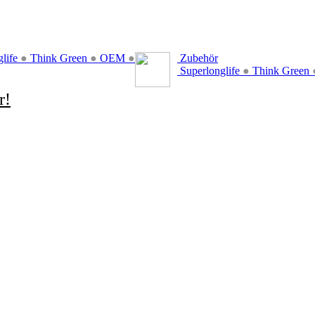
glife
●
Think Green
●
OEM
●
Zubehör
Superlonglife
●
Think Green
r!