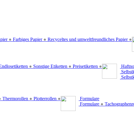
pier
●
Farbiges Papier
●
Recyceltes und umweltfreundliches Papier
●
ndlosetiketten
●
Sonstige Etiketten
●
Preisetiketten
●
Haftno
Selbst
Selbst
●
Thermorollen
●
Plotterrollen
●
Formulare
Formulare
●
Tachographenr