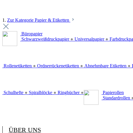
1.
Zur Kategorie Papier & Etiketten
Büropapier
Schwarzweißdruckpapier
●
Universalpapier
●
Farbdruckpa
Rollenetiketten
●
Ordnerrückenetiketten
●
Abnehmbare Etiketten
●
E
Schulhefte
●
Spiralblöcke
●
Ringbücher
●
Papierollen
Standardrollen
ÜBER UNS