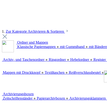
1.
Zur Kategorie Archivieren & Sortieren
Ordner und Mappen
Klassische Papiermappen
●
mit Gummiband
●
mit Bänder
Archiv- und Taschenordner
●
Ringordner
●
Hebelordner
●
Register 
Mappen mit Druckknopf
●
Textiltaschen
●
Reißverschlussbeutel
●
Archivierungsboxen
Zeitschriftenständer
●
Papierarchivboxen
●
Archivierungsklammern