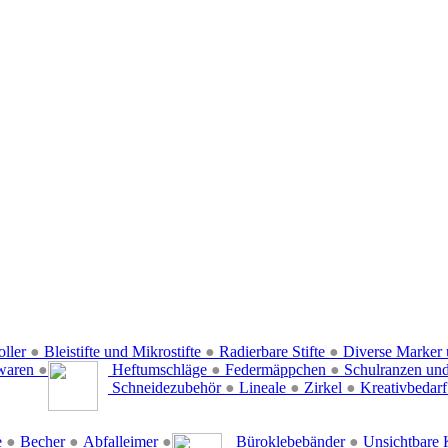
oller
●
Bleistifte und Mikrostifte
●
Radierbare Stifte
●
Diverse Marker 
waren
●
Heftumschläge
●
Federmäppchen
●
Schulranzen un
Schneidezubehör
●
Lineale
●
Zirkel
●
Kreativbedar
e
●
Becher
●
Abfalleimer
●
Büroklebebänder
●
Unsichtbare 