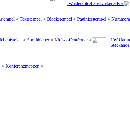
Wiederablösbare Klebepads
●
stempel
●
Textstempel
●
Blockstempel
●
Paginierstempel
●
Nummern
lebepistolen
●
Sprühkleber
●
Klebstoffentferner
●
Heftklamm
Stecknade
n
●
Konferenzmappen
●