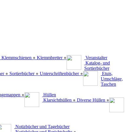
●
Klemmschienen
●
Klemmbretter
●
Veranstalter
Katalog- und
Sortierbücher
her
●
Sortierbücher
●
Unterschriftenbücher
●
Etuis,
Umschläge,
Taschen
ängemappen
●
Hüllen
Klarsichthüllen
●
Diverse Hüllen
●
Notizbücher und Tagebücher
Notizbücher und Berichtshefte
●