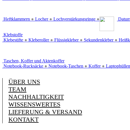
Heftklammern
●
Locher
●
Lochverstärkungsringe
●
Datum
Klebstoffe
Klebestifte
●
Kleberoller
●
Flüssigkleber
●
Sekundenkleber
●
Heißk
Taschen, Koffer und Aktenkoffer
Notebook-Rucksäcke
●
Notebook-Taschen
●
Koffer
●
Laptophülle
ÜBER UNS
TEAM
NACHHALTIGKEIT
WISSENSWERTES
LIEFERUNG & VERSAND
KONTAKT