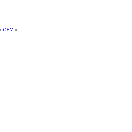
●
OEM
●