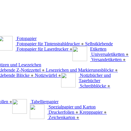
Fotopapier
Fotopapier für Tintenstrahldrucker
●
Selbstklebende
Fotopapier für Laserdrucker
●
Etiketten
Universaletiketten
●
Versandetiketten
●
tizen und Lesezeichen
klebende Z-Notizzettel
●
Lesezeichen und Markierungsblöcke
●
klebende Blöcke
●
Notizwürfel
●
Notizbücher und
Tagebücher
Schreibblöcke
●
ollen
●
Tabellierpapier
Spezialpapier und Karton
Druckerfolien
●
Krepppapier
●
Zeichenkarton
●