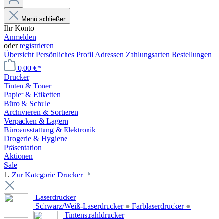
Menü schließen
Ihr Konto
Anmelden
oder
registrieren
Übersicht
Persönliches Profil
Adressen
Zahlungsarten
Bestellungen
0,00 €*
Drucker
Tinten & Toner
Papier & Etiketten
Büro & Schule
Archivieren & Sortieren
Verpacken & Lagern
Büroausstattung & Elektronik
Drogerie & Hygiene
Präsentation
Aktionen
Sale
1.
Zur Kategorie Drucker
Laserdrucker
Schwarz/Weiß-Laserdrucker
●
Farblaserdrucker
●
Tintenstrahldrucker