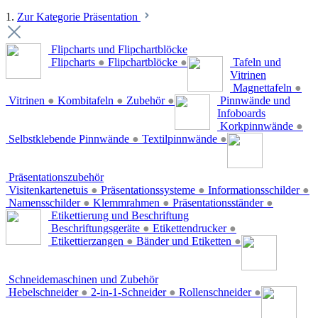
1.
Zur Kategorie Präsentation
Flipcharts und Flipchartblöcke
Flipcharts
●
Flipchartblöcke
●
Tafeln und
Vitrinen
Magnettafeln
●
Vitrinen
●
Kombitafeln
●
Zubehör
●
Pinnwände und
Infoboards
Korkpinnwände
●
Selbstklebende Pinnwände
●
Textilpinnwände
●
Präsentationszubehör
Visitenkartenetuis
●
Präsentationssysteme
●
Informationsschilder
●
Namensschilder
●
Klemmrahmen
●
Präsentationsständer
●
Etikettierung und Beschriftung
Beschriftungsgeräte
●
Etikettendrucker
●
Etikettierzangen
●
Bänder und Etiketten
●
Schneidemaschinen und Zubehör
Hebelschneider
●
2-in-1-Schneider
●
Rollenschneider
●