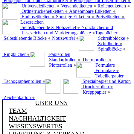
Fotopapier für Tintenstrahldrucker
●
Fotopapier für Laserdrucker
●
Universaletiketten
●
Versandetiketten
●
Rollenetiketten
●
Ordnerrückenetiketten
●
Abnehmbare Etiketten
●
Endlosetiketten
●
Sonstige Etiketten
●
Preisetiketten
●
Lesezeichen
Selbstklebende Z-Notizzettel
●
Notizbücher und
Lesezeichen und Markierungsblöcke
●
Tagebücher
Selbstklebende Blöcke
●
Notizwürfel
●
Schreibblöcke
●
Schulhefte
●
Spiralblöcke
●
Ringbücher
●
Papierollen
Standardrollen
●
Thermorollen
●
Plotterrollen
●
Formulare
Formulare
●
Tabellierpapier
Tachographenrollen
●
Spezialpapier und Karton
Druckerfolien
●
Krepppapier
●
Zeichenkarton
●
ÜBER UNS
TEAM
NACHHALTIGKEIT
WISSENSWERTES
LIEFERUNG & VERSAND