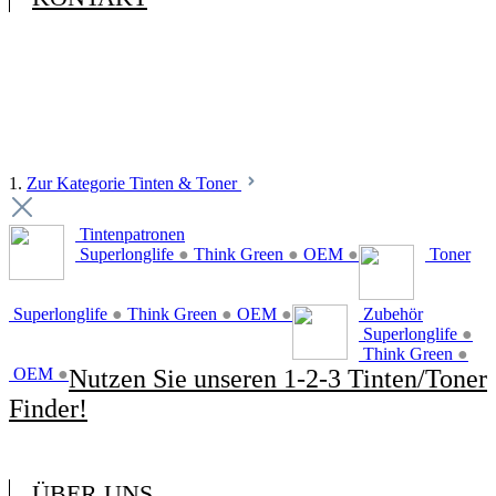
1.
Zur Kategorie Tinten & Toner
Tintenpatronen
Superlonglife
●
Think Green
●
OEM
●
Toner
Superlonglife
●
Think Green
●
OEM
●
Zubehör
Superlonglife
●
Think Green
●
OEM
●
Nutzen Sie unseren 1-2-3 Tinten/Toner
Finder!
ÜBER UNS