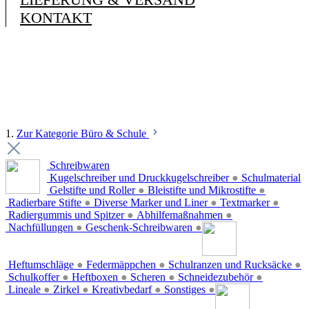
KONTAKT
1.
Zur Kategorie Büro & Schule
Schreibwaren
Kugelschreiber und Druckkugelschreiber
●
Schulmaterial
Gelstifte und Roller
●
Bleistifte und Mikrostifte
●
Radierbare Stifte
●
Diverse Marker und Liner
●
Textmarker
●
Radiergummis und Spitzer
●
Abhilfemaßnahmen
●
Nachfüllungen
●
Geschenk-Schreibwaren
●
Heftumschläge
●
Federmäppchen
●
Schulranzen und Rucksäcke
●
Schulkoffer
●
Heftboxen
●
Scheren
●
Schneidezubehör
●
Lineale
●
Zirkel
●
Kreativbedarf
●
Sonstiges
●