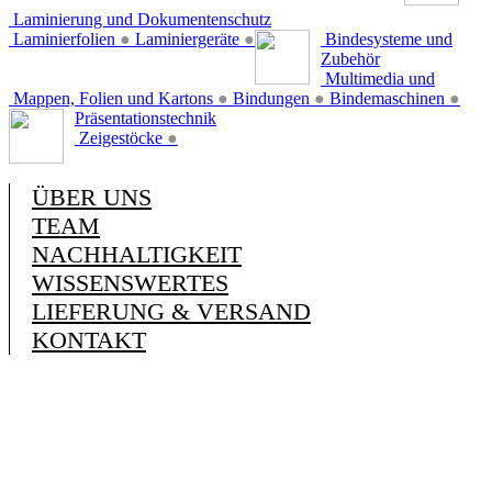
Laminierung und Dokumentenschutz
Laminierfolien
●
Laminiergeräte
●
Bindesysteme und
Zubehör
Multimedia und
Mappen, Folien und Kartons
●
Bindungen
●
Bindemaschinen
●
Präsentationstechnik
Zeigestöcke
●
ÜBER UNS
TEAM
NACHHALTIGKEIT
WISSENSWERTES
LIEFERUNG & VERSAND
KONTAKT