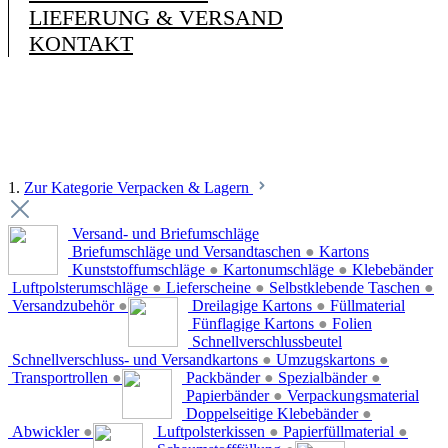
LIEFERUNG & VERSAND
KONTAKT
1.
Zur Kategorie Verpacken & Lagern
Versand- und Briefumschläge
Briefumschläge und Versandtaschen
●
Kartons
Kunststoffumschläge
●
Kartonumschläge
●
Klebebänder
Luftpolsterumschläge
●
Lieferscheine
●
Selbstklebende Taschen
●
Versandzubehör
●
Dreilagige Kartons
●
Füllmaterial
Fünflagige Kartons
●
Folien
Schnellverschlussbeutel
Schnellverschluss- und Versandkartons
●
Umzugskartons
●
Transportrollen
●
Packbänder
●
Spezialbänder
●
Papierbänder
●
Verpackungsmaterial
Doppelseitige Klebebänder
●
Abwickler
●
Luftpolsterkissen
●
Papierfüllmaterial
●