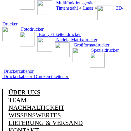
Multifunktionsgeräte
Tintenstrahl
●
Laser
●
3D-
Drucker
Fotodrucker
Bon-, Etikettendrucker
Nadel-, Matrixdrucker
Großformatdrucker
Spezialdrucker
Druckerzubehör
Druckerkabel
●
Druckeretiketten
●
ÜBER UNS
TEAM
NACHHALTIGKEIT
WISSENSWERTES
LIEFERUNG & VERSAND
KONTAKT