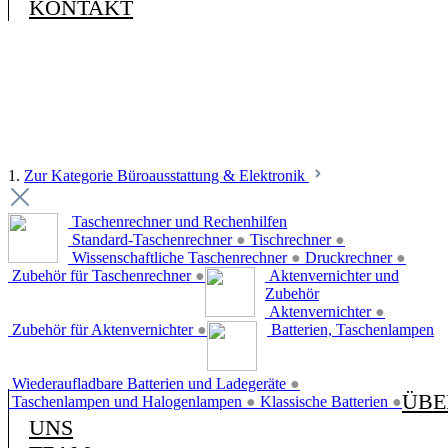
KONTAKT
1.
Zur Kategorie Büroausstattung & Elektronik
Taschenrechner und Rechenhilfen
Standard-Taschenrechner
●
Tischrechner
●
Wissenschaftliche Taschenrechner
●
Druckrechner
●
Zubehör für Taschenrechner
●
Aktenvernichter und
Zubehör
Aktenvernichter
●
Zubehör für Aktenvernichter
●
Batterien, Taschenlampen
Wiederaufladbare Batterien und Ladegeräte
●
ÜBE
Taschenlampen und Halogenlampen
●
Klassische Batterien
●
UNS