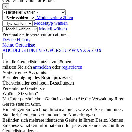
Geräte- und Zubehör Finder
x
Modellserie wählen
Modelltyp wählen
Modell wählen
Personalisierte Geräteinformationen
Device History
Meine Geräteliste
A
B
C
D
E
F
G
H
I
J
K
L
M
N
O
P
Q
R
S
T
U
V
W
X
Y
Z
A
Z
0
9
Um die Geräteliste nutzen zu können,
müssen Sie sich
anmelden
oder
registrieren
Vorteile eines Accounts
Beschleunigung des Bestellprozesses
Übersicht aller getätigten Bestellungen
Persönliche Geräteliste
Wußten Sie schon?
Mit Ihrer persönlichen Geräteliste haben Sie die Verwaltung Ihrer
Geräte stets im Griff.
Hinterlegen Sie wichtige Informationen, wie z.B. Seriennummer,
Standort, Gerätenutzer und weitere Anmerkungen.
Befinden sich mehrere identische Geräte in Ihrem Besitz, können
Sie diese variablen Informationen für jedes einzelne Gerät in Ihrer
Geräteliste anlegen.