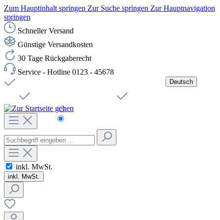
Zum Hauptinhalt springen
Zur Suche springen
Zur Hauptnavigation
springen
Schneller Versand
Günstige Versandkosten
30 Tage Rückgaberecht
Service - Hotline 0123 - 45678
Deutsch
Versandkostenfreie Lieferung ab 49,00€ Netto
Jobs
Sichere SSL-Verbindung
Schnelle Lieferung
Čeština
Helpdesk
Nachhaltigkeit
Deutsch
inkl. MwSt.
inkl. MwSt.