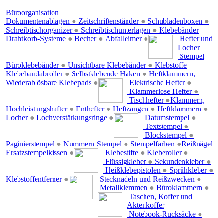
Büroorganisation
Dokumentenablagen
●
Zeitschriftenständer
●
Schubladenboxen
●
Schreibtischorganizer
●
Schreibtischunterlagen
●
Klebebänder
Drahtkorb-Systeme
●
Becher
●
Abfalleimer
●
Hefter und
Locher
Stempel
Büroklebebänder
●
Unsichtbare Klebebänder
●
Klebstoffe
Klebebandabroller
●
Selbstklebende Haken
●
Heftklammern,
Wiederablösbare Klebepads
●
Elektrische Hefter
●
Klammerlose Hefter
●
Tischhefter
●
Klammern,
Hochleistungshafter
●
Enthefter
●
Heftzangen
●
Heftklammern
●
Locher
●
Lochverstärkungsringe
●
Datumstempel
●
Textstempel
●
Blockstempel
●
Paginierstempel
●
Nummern-Stempel
●
Stempelfarben
●
Reißnägel
Ersatzstempelkissen
●
Klebestifte
●
Kleberoller
●
Flüssigkleber
●
Sekundenkleber
●
Heißklebepistolen
●
Sprühkleber
●
Klebstoffentferner
●
Stecknadeln und Reißzwecken
●
Metallklemmen
●
Büroklammern
●
Taschen, Koffer und
Aktenkoffer
Notebook-Rucksäcke
●