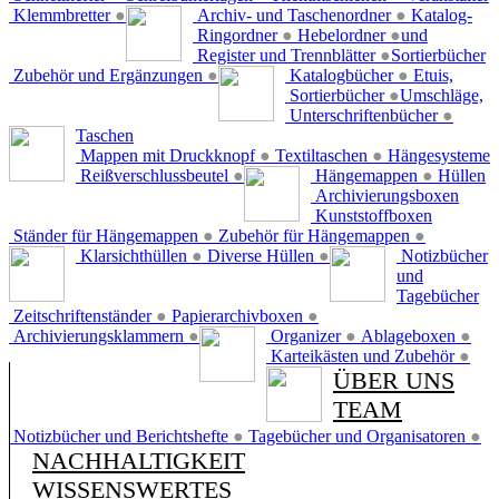
Klemmbretter
●
Archiv- und Taschenordner
●
Katalog-
Ringordner
●
Hebelordner
●
und
Register und Trennblätter
●
Sortierbücher
Zubehör und Ergänzungen
●
Katalogbücher
●
Etuis,
Sortierbücher
●
Umschläge,
Unterschriftenbücher
●
Taschen
Mappen mit Druckknopf
●
Textiltaschen
●
Hängesysteme
Reißverschlussbeutel
●
Hängemappen
●
Hüllen
Archivierungsboxen
Kunststoffboxen
Ständer für Hängemappen
●
Zubehör für Hängemappen
●
Klarsichthüllen
●
Diverse Hüllen
●
Notizbücher
und
Tagebücher
Zeitschriftenständer
●
Papierarchivboxen
●
Archivierungsklammern
●
Organizer
●
Ablageboxen
●
Karteikästen und Zubehör
●
ÜBER UNS
TEAM
Notizbücher und Berichtshefte
●
Tagebücher und Organisatoren
●
NACHHALTIGKEIT
WISSENSWERTES