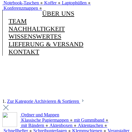
Notebook-Taschen
●
Koffer
●
Laptophüllen
●
Konferenzmappen
●
ÜBER UNS
TEAM
NACHHALTIGKEIT
WISSENSWERTES
LIEFERUNG & VERSAND
KONTAKT
1.
Zur Kategorie Archivieren & Sortieren
Ordner und Mappen
Klassische Papiermappen
●
mit Gummiband
●
mit Bändern
●
Aktenboxen
●
Aktentaschen
●
Schnellhefter
●
Schreibunterlagen
●
Klemmschienen
●
Veranstalter