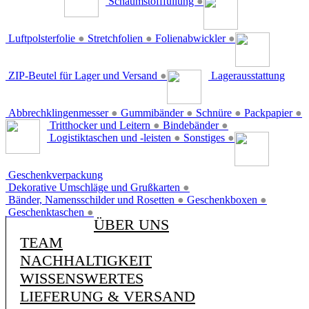
Schaumstofffüllung
●
Luftpolsterfolie
●
Stretchfolien
●
Folienabwickler
●
ZIP-Beutel für Lager und Versand
●
Lagerausstattung
Abbrechklingenmesser
●
Gummibänder
●
Schnüre
●
Packpapier
●
Tritthocker und Leitern
●
Bindebänder
●
Logistiktaschen und -leisten
●
Sonstiges
●
Geschenkverpackung
Dekorative Umschläge und Grußkarten
●
Bänder, Namensschilder und Rosetten
●
Geschenkboxen
●
Geschenktaschen
●
ÜBER UNS
TEAM
NACHHALTIGKEIT
WISSENSWERTES
LIEFERUNG & VERSAND