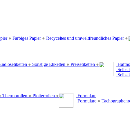
pier
●
Farbiges Papier
●
Recyceltes und umweltfreundliches Papier
●
ndlosetiketten
●
Sonstige Etiketten
●
Preisetiketten
●
Haftno
Selbst
Selbst
●
Thermorollen
●
Plotterrollen
●
Formulare
Formulare
●
Tachographenr