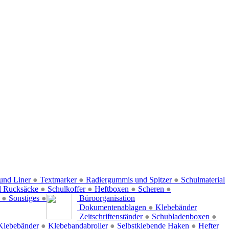
und Liner
●
Textmarker
●
Radiergummis und Spitzer
●
Schulmaterial
d Rucksäcke
●
Schulkoffer
●
Heftboxen
●
Scheren
●
f
●
Sonstiges
●
Büroorganisation
Dokumentenablagen
●
Klebebänder
Zeitschriftenständer
●
Schubladenboxen
●
Klebebänder
●
Klebebandabroller
●
Selbstklebende Haken
●
Hefter