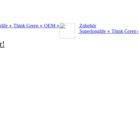
glife
●
Think Green
●
OEM
●
Zubehör
Superlonglife
●
Think Green
r!