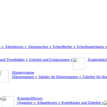
n
●
Aktenboxen
●
Aktentaschen
●
Schnellhefter
●
Schreibunterlagen
und Trennblätter
●
Zubehör und Ergänzungen
●
Katalogbüc
Hängesysteme
Hängemappen
●
Ständer für Hängemappen
●
Zubehör für H
●
Kunststoffboxen
Organizer
●
Ablageboxen
●
Karteikästen und Zubehör
●