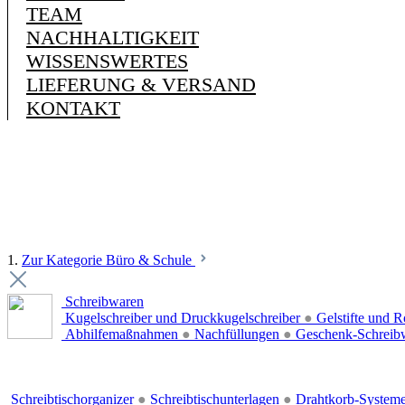
TEAM
NACHHALTIGKEIT
WISSENSWERTES
LIEFERUNG & VERSAND
KONTAKT
1.
Zur Kategorie Büro & Schule
Schreibwaren
Kugelschreiber und Druckkugelschreiber
●
Gelstifte und R
Abhilfemaßnahmen
●
Nachfüllungen
●
Geschenk-Schreib
Schreibtischorganizer
●
Schreibtischunterlagen
●
Drahtkorb-System