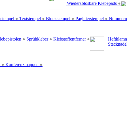
Wiederablösbare Klebepads
●
stempel
●
Textstempel
●
Blockstempel
●
Paginierstempel
●
Nummern
lebepistolen
●
Sprühkleber
●
Klebstoffentferner
●
Heftklamm
Stecknade
n
●
Konferenzmappen
●