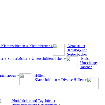
●
Klemmschienen
●
Klemmbretter
●
Veranstalter
Katalog- und
Sortierbücher
her
●
Sortierbücher
●
Unterschriftenbücher
●
Etuis,
Umschläge,
Taschen
ängemappen
●
Hüllen
Klarsichthüllen
●
Diverse Hüllen
●
Notizbücher und Tagebücher
Notizbücher und Berichtshefte
●