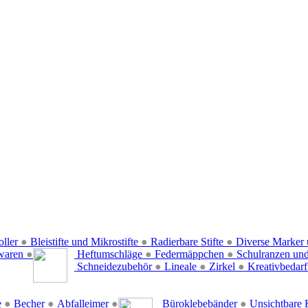
oller
●
Bleistifte und Mikrostifte
●
Radierbare Stifte
●
Diverse Marker 
waren
●
Heftumschläge
●
Federmäppchen
●
Schulranzen un
Schneidezubehör
●
Lineale
●
Zirkel
●
Kreativbedar
e
●
Becher
●
Abfalleimer
●
Büroklebebänder
●
Unsichtbare 