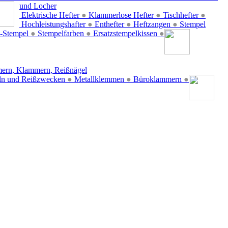
und Locher
Elektrische Hefter
●
Klammerlose Hefter
●
Tischhefter
●
Hochleistungshafter
●
Enthefter
●
Heftzangen
●
Stempel
-Stempel
●
Stempelfarben
●
Ersatzstempelkissen
●
ern, Klammern, Reißnägel
ln und Reißzwecken
●
Metallklemmen
●
Büroklammern
●