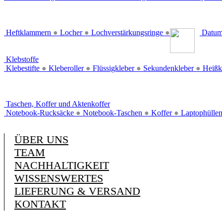
Heftklammern
●
Locher
●
Lochverstärkungsringe
●
Datum
Klebstoffe
Klebestifte
●
Kleberoller
●
Flüssigkleber
●
Sekundenkleber
●
Heißk
Taschen, Koffer und Aktenkoffer
Notebook-Rucksäcke
●
Notebook-Taschen
●
Koffer
●
Laptophülle
ÜBER UNS
TEAM
NACHHALTIGKEIT
WISSENSWERTES
LIEFERUNG & VERSAND
KONTAKT