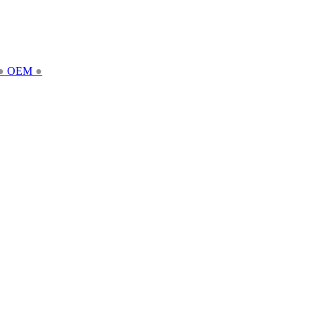
●
OEM
●