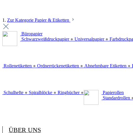
1.
Zur Kategorie Papier & Etiketten
Büropapier
Schwarzweißdruckpapier
●
Universalpapier
●
Farbdruckpa
Rollenetiketten
●
Ordnerrückenetiketten
●
Abnehmbare Etiketten
●
E
Schulhefte
●
Spiralblöcke
●
Ringbücher
●
Papierollen
Standardrollen
ÜBER UNS