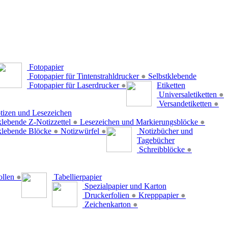
Fotopapier
Fotopapier für Tintenstrahldrucker
●
Selbstklebende
Fotopapier für Laserdrucker
●
Etiketten
Universaletiketten
●
Versandetiketten
●
tizen und Lesezeichen
klebende Z-Notizzettel
●
Lesezeichen und Markierungsblöcke
●
klebende Blöcke
●
Notizwürfel
●
Notizbücher und
Tagebücher
Schreibblöcke
●
ollen
●
Tabellierpapier
Spezialpapier und Karton
Druckerfolien
●
Krepppapier
●
Zeichenkarton
●