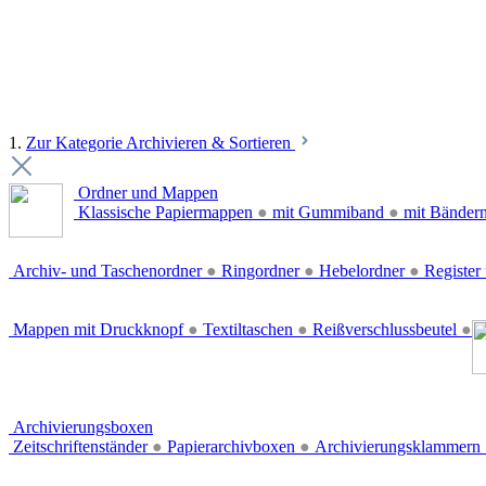
1.
Zur Kategorie Archivieren & Sortieren
Ordner und Mappen
Klassische Papiermappen
●
mit Gummiband
●
mit Bänder
Archiv- und Taschenordner
●
Ringordner
●
Hebelordner
●
Register 
Mappen mit Druckknopf
●
Textiltaschen
●
Reißverschlussbeutel
●
Archivierungsboxen
Zeitschriftenständer
●
Papierarchivboxen
●
Archivierungsklammern