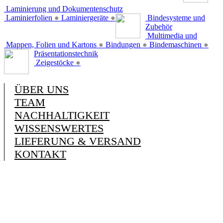
Laminierung und Dokumentenschutz
Laminierfolien
●
Laminiergeräte
●
Bindesysteme und
Zubehör
Multimedia und
Mappen, Folien und Kartons
●
Bindungen
●
Bindemaschinen
●
Präsentationstechnik
Zeigestöcke
●
ÜBER UNS
TEAM
NACHHALTIGKEIT
WISSENSWERTES
LIEFERUNG & VERSAND
KONTAKT