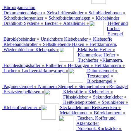
Büroorganisation
Dokumentenablagen
●
Zeitschriftenständer
●
Schubladenboxen
●
Schreibtischorganizer
●
Schreibtischunterlagen
●
Klebebänder
Drahtkorb-Systeme
●
Becher
●
Abfalleimer
●
Hefter und
Locher
Stempel
Büroklebebänder
●
Unsichtbare Klebebänder
●
Klebstoffe
Klebebandabroller
●
Selbstklebende Haken
●
Heftklammern,
Wiederablösbare Klebepads
●
Elektrische Hefter
●
Klammerlose Hefter
●
Tischhefter
●
Klammern,
Hochleistungshafter
●
Enthefter
●
Heftzangen
●
Heftklammern
●
Locher
●
Lochverstärkungsringe
●
Datumstempel
●
Textstempel
●
Blockstempel
●
Paginierstempel
●
Nummern-Stempel
●
Stempelfarben
●
Reißnägel
Ersatzstempelkissen
●
Klebestifte
●
Kleberoller
●
Flüssigkleber
●
Sekundenkleber
●
Heißklebepistolen
●
Sprühkleber
●
Klebstoffentferner
●
Stecknadeln und Reißzwecken
●
Metallklemmen
●
Büroklammern
●
Taschen, Koffer und
Aktenkoffer
Notebook-Rucksäcke
●