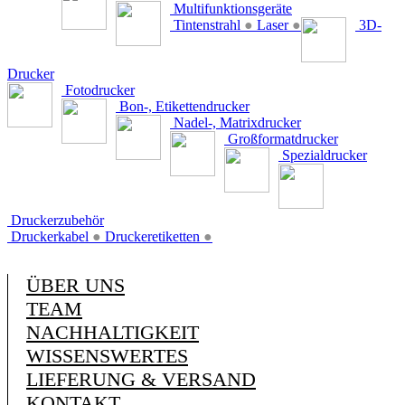
Multifunktionsgeräte
Tintenstrahl
●
Laser
●
3D-
Drucker
Fotodrucker
Bon-, Etikettendrucker
Nadel-, Matrixdrucker
Großformatdrucker
Spezialdrucker
Druckerzubehör
Druckerkabel
●
Druckeretiketten
●
ÜBER UNS
TEAM
NACHHALTIGKEIT
WISSENSWERTES
LIEFERUNG & VERSAND
KONTAKT