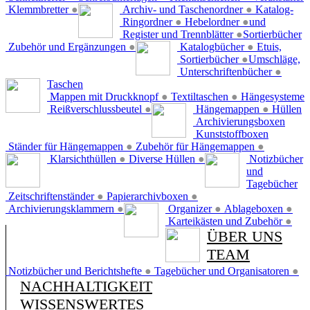
Klemmbretter
●
Archiv- und Taschenordner
●
Katalog-
Ringordner
●
Hebelordner
●
und
Register und Trennblätter
●
Sortierbücher
Zubehör und Ergänzungen
●
Katalogbücher
●
Etuis,
Sortierbücher
●
Umschläge,
Unterschriftenbücher
●
Taschen
Mappen mit Druckknopf
●
Textiltaschen
●
Hängesysteme
Reißverschlussbeutel
●
Hängemappen
●
Hüllen
Archivierungsboxen
Kunststoffboxen
Ständer für Hängemappen
●
Zubehör für Hängemappen
●
Klarsichthüllen
●
Diverse Hüllen
●
Notizbücher
und
Tagebücher
Zeitschriftenständer
●
Papierarchivboxen
●
Archivierungsklammern
●
Organizer
●
Ablageboxen
●
Karteikästen und Zubehör
●
ÜBER UNS
TEAM
Notizbücher und Berichtshefte
●
Tagebücher und Organisatoren
●
NACHHALTIGKEIT
WISSENSWERTES