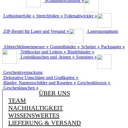
Schaumstofffüllung
●
Luftpolsterfolie
●
Stretchfolien
●
Folienabwickler
●
ZIP-Beutel für Lager und Versand
●
Lagerausstattung
Abbrechklingenmesser
●
Gummibänder
●
Schnüre
●
Packpapier
●
Tritthocker und Leitern
●
Bindebänder
●
Logistiktaschen und -leisten
●
Sonstiges
●
Geschenkverpackung
Dekorative Umschläge und Grußkarten
●
Bänder, Namensschilder und Rosetten
●
Geschenkboxen
●
Geschenktaschen
●
ÜBER UNS
TEAM
NACHHALTIGKEIT
WISSENSWERTES
LIEFERUNG & VERSAND