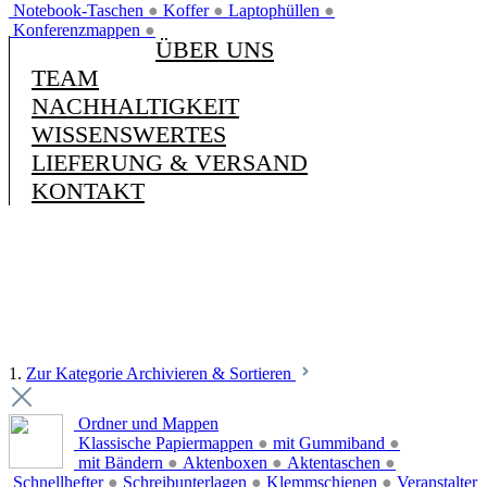
Notebook-Taschen
●
Koffer
●
Laptophüllen
●
Konferenzmappen
●
ÜBER UNS
TEAM
NACHHALTIGKEIT
WISSENSWERTES
LIEFERUNG & VERSAND
KONTAKT
1.
Zur Kategorie Archivieren & Sortieren
Ordner und Mappen
Klassische Papiermappen
●
mit Gummiband
●
mit Bändern
●
Aktenboxen
●
Aktentaschen
●
Schnellhefter
●
Schreibunterlagen
●
Klemmschienen
●
Veranstalter