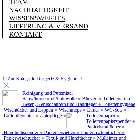
TEAM
NACHHALTIGKEIT
WISSENSWERTES
LIEFERUNG & VERSAND
KONTAKT
1.
Zur Kategorie Drogerie & Hygiene
Reinigung und Putzmittel
Schwämme und Stahlwolle
●
Bürsten
●
Toilettenartikel
Besen, Kehrschaufeln und Handfeger
●
Toilettenhygiene
Wischtücher und Lappen
●
Wischmops
●
Eimer
●
WC-Sets
●
Luftentfeuchter
●
Autopflege
●
Toilettenpapier
●
Toilettenpapierspender
●
Papierhandtücher
●
Handtuchspender
●
Papierservietten
●
Papiertaschentücher
●
Papierwischtücher
●
Textil- und Handtücher
●
Mülleimer und