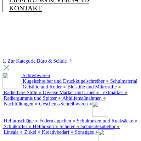
KONTAKT
1.
Zur Kategorie Büro & Schule
Schreibwaren
Kugelschreiber und Druckkugelschreiber
●
Schulmaterial
Gelstifte und Roller
●
Bleistifte und Mikrostifte
●
Radierbare Stifte
●
Diverse Marker und Liner
●
Textmarker
●
Radiergummis und Spitzer
●
Abhilfemaßnahmen
●
Nachfüllungen
●
Geschenk-Schreibwaren
●
Heftumschläge
●
Federmäppchen
●
Schulranzen und Rucksäcke
●
Schulkoffer
●
Heftboxen
●
Scheren
●
Schneidezubehör
●
Lineale
●
Zirkel
●
Kreativbedarf
●
Sonstiges
●