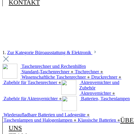
KONTAKT
1.
Zur Kategorie Büroausstattung & Elektronik
Taschenrechner und Rechenhilfen
Standard-Taschenrechner
●
Tischrechner
●
Wissenschaftliche Taschenrechner
●
Druckrechner
●
Zubehör für Taschenrechner
●
Aktenvernichter und
Zubehör
Aktenvernichter
●
Zubehör für Aktenvernichter
●
Batterien, Taschenlampen
Wiederaufladbare Batterien und Ladegeräte
●
ÜBE
Taschenlampen und Halogenlampen
●
Klassische Batterien
●
UNS