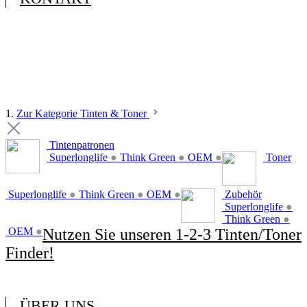
1.
Zur Kategorie Tinten & Toner
Tintenpatronen
Superlonglife
●
Think Green
●
OEM
●
Toner
Superlonglife
●
Think Green
●
OEM
●
Zubehör
Superlonglife
●
Think Green
●
OEM
●
Nutzen Sie unseren 1-2-3 Tinten/Toner
Finder!
ÜBER UNS