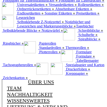
Fotopapier für Tintenstrahldrucker
●
Fotopapier für Laserdrucker
●
Universaletiketten
●
Versandetiketten
●
Rollenetiketten
●
Ordnerrückenetiketten
●
Abnehmbare Etiketten
●
Endlosetiketten
●
Sonstige Etiketten
●
Preisetiketten
●
Lesezeichen
Selbstklebende Z-Notizzettel
●
Notizbücher und
Lesezeichen und Markierungsblöcke
●
Tagebücher
Selbstklebende Blöcke
●
Notizwürfel
●
Schreibblöcke
●
Schulhefte
●
Spiralblöcke
●
Ringbücher
●
Papierollen
Standardrollen
●
Thermorollen
●
Plotterrollen
●
Formulare
Formulare
●
Tabellierpapier
Tachographenrollen
●
Spezialpapier und Karton
Druckerfolien
●
Krepppapier
●
Zeichenkarton
●
ÜBER UNS
TEAM
NACHHALTIGKEIT
WISSENSWERTES
LIEFERUNG & VERSAND