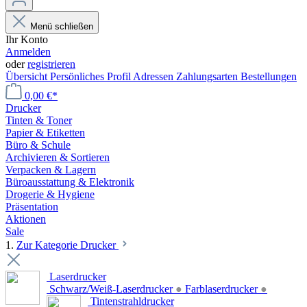
Menü schließen
Ihr Konto
Anmelden
oder
registrieren
Übersicht
Persönliches Profil
Adressen
Zahlungsarten
Bestellungen
0,00 €*
Drucker
Tinten & Toner
Papier & Etiketten
Büro & Schule
Archivieren & Sortieren
Verpacken & Lagern
Büroausstattung & Elektronik
Drogerie & Hygiene
Präsentation
Aktionen
Sale
1.
Zur Kategorie Drucker
Laserdrucker
Schwarz/Weiß-Laserdrucker
●
Farblaserdrucker
●
Tintenstrahldrucker