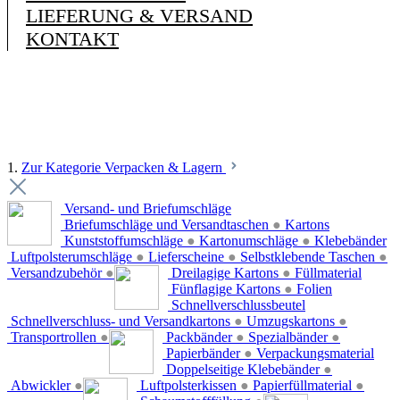
LIEFERUNG & VERSAND
KONTAKT
1.
Zur Kategorie Verpacken & Lagern
Versand- und Briefumschläge
Briefumschläge und Versandtaschen
●
Kartons
Kunststoffumschläge
●
Kartonumschläge
●
Klebebänder
Luftpolsterumschläge
●
Lieferscheine
●
Selbstklebende Taschen
●
Versandzubehör
●
Dreilagige Kartons
●
Füllmaterial
Fünflagige Kartons
●
Folien
Schnellverschlussbeutel
Schnellverschluss- und Versandkartons
●
Umzugskartons
●
Transportrollen
●
Packbänder
●
Spezialbänder
●
Papierbänder
●
Verpackungsmaterial
Doppelseitige Klebebänder
●
Abwickler
●
Luftpolsterkissen
●
Papierfüllmaterial
●