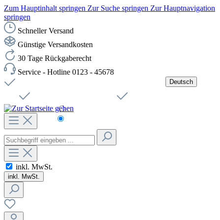
Zum Hauptinhalt springen
Zur Suche springen
Zur Hauptnavigation
springen
Schneller Versand
Günstige Versandkosten
30 Tage Rückgaberecht
Service - Hotline 0123 - 45678
Deutsch
Versandkostenfreie Lieferung ab 49,00€ Netto
Jobs
Sichere SSL-Verbindung
Schnelle Lieferung
Čeština
Helpdesk
Nachhaltigkeit
Deutsch
inkl. MwSt.
inkl. MwSt.