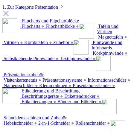
1.
Zur Kategorie Präsentation
Flipcharts und Flipchartblöcke
Flipcharts
●
Flipchartblöcke
●
Tafeln und
Vitrinen
Magnettafeln
●
Vitrinen
●
Kombitafeln
●
Zubehör
●
Pinnwände und
Infoboards
Korkpinnwände
●
Selbstklebende Pinnwände
●
Textilpinnwände
●
Präsentationszubehör
Visitenkartenetuis
●
Präsentationssysteme
●
Informationsschilder
●
Namensschilder
●
Klemmrahmen
●
Präsentationsständer
●
Etikettierung und Beschriftung
Beschriftungsgeräte
●
Etikettendrucker
●
Etikettierzangen
●
Bänder und Etiketten
●
Schneidemaschinen und Zubehör
Hebelschneider
●
2-in-1-Schneider
●
Rollenschneider
●