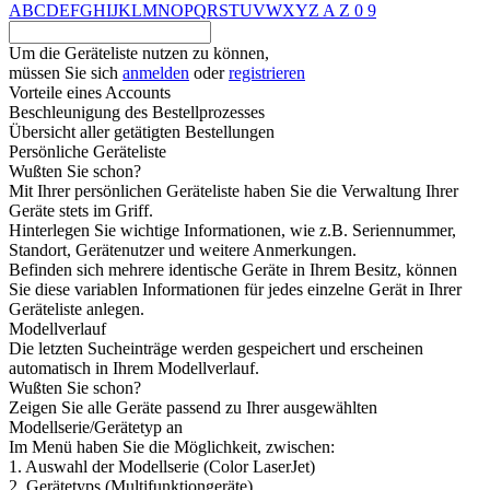
A
B
C
D
E
F
G
H
I
J
K
L
M
N
O
P
Q
R
S
T
U
V
W
X
Y
Z
A
Z
0
9
Um die Geräteliste nutzen zu können,
müssen Sie sich
anmelden
oder
registrieren
Vorteile eines Accounts
Beschleunigung des Bestellprozesses
Übersicht aller getätigten Bestellungen
Persönliche Geräteliste
Wußten Sie schon?
Mit Ihrer persönlichen Geräteliste haben Sie die Verwaltung Ihrer
Geräte stets im Griff.
Hinterlegen Sie wichtige Informationen, wie z.B. Seriennummer,
Standort, Gerätenutzer und weitere Anmerkungen.
Befinden sich mehrere identische Geräte in Ihrem Besitz, können
Sie diese variablen Informationen für jedes einzelne Gerät in Ihrer
Geräteliste anlegen.
Modellverlauf
Die letzten Sucheinträge werden gespeichert und erscheinen
automatisch in Ihrem Modellverlauf.
Wußten Sie schon?
Zeigen Sie alle Geräte passend zu Ihrer ausgewählten
Modellserie/Gerätetyp an
Im Menü haben Sie die Möglichkeit, zwischen:
1. Auswahl der Modellserie (Color LaserJet)
2. Gerätetyps (Multifunktiongeräte)