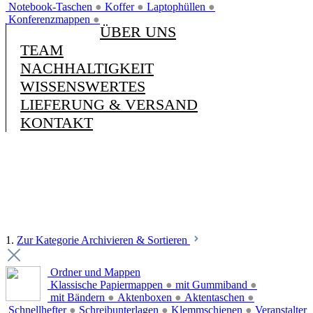
Notebook-Taschen
●
Koffer
●
Laptophüllen
●
Konferenzmappen
●
ÜBER UNS
TEAM
NACHHALTIGKEIT
WISSENSWERTES
LIEFERUNG & VERSAND
KONTAKT
1.
Zur Kategorie Archivieren & Sortieren
Ordner und Mappen
Klassische Papiermappen
●
mit Gummiband
●
mit Bändern
●
Aktenboxen
●
Aktentaschen
●
Schnellhefter
●
Schreibunterlagen
●
Klemmschienen
●
Veranstalter