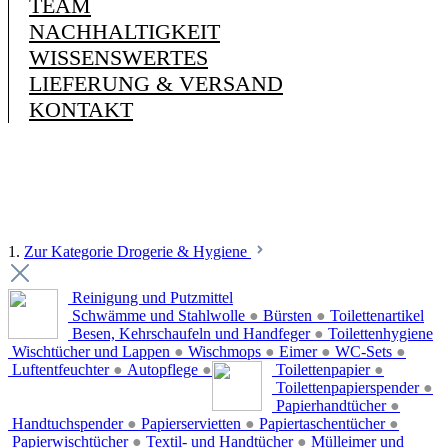
TEAM
NACHHALTIGKEIT
WISSENSWERTES
LIEFERUNG & VERSAND
KONTAKT
1.
Zur Kategorie Drogerie & Hygiene
Reinigung und Putzmittel
Schwämme und Stahlwolle
●
Bürsten
●
Toilettenartikel
Besen, Kehrschaufeln und Handfeger
●
Toilettenhygiene
Wischtücher und Lappen
●
Wischmops
●
Eimer
●
WC-Sets
●
Luftentfeuchter
●
Autopflege
●
Toilettenpapier
●
Toilettenpapierspender
●
Papierhandtücher
●
Handtuchspender
●
Papierservietten
●
Papiertaschentücher
●
Papierwischtücher
●
Textil- und Handtücher
●
Mülleimer und