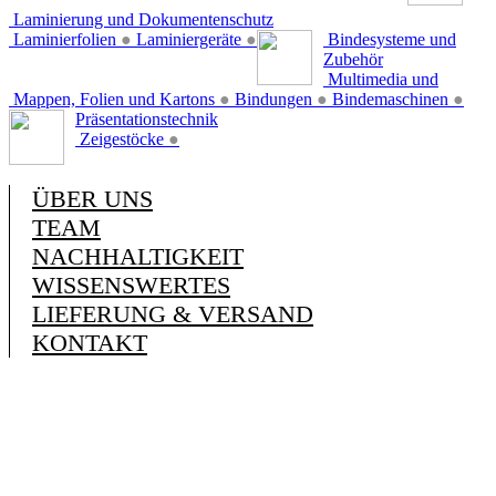
Laminierung und Dokumentenschutz
Laminierfolien
●
Laminiergeräte
●
Bindesysteme und
Zubehör
Multimedia und
Mappen, Folien und Kartons
●
Bindungen
●
Bindemaschinen
●
Präsentationstechnik
Zeigestöcke
●
ÜBER UNS
TEAM
NACHHALTIGKEIT
WISSENSWERTES
LIEFERUNG & VERSAND
KONTAKT