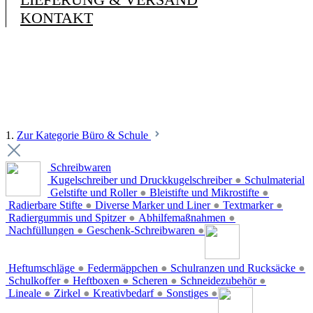
KONTAKT
1.
Zur Kategorie Büro & Schule
Schreibwaren
Kugelschreiber und Druckkugelschreiber
●
Schulmaterial
Gelstifte und Roller
●
Bleistifte und Mikrostifte
●
Radierbare Stifte
●
Diverse Marker und Liner
●
Textmarker
●
Radiergummis und Spitzer
●
Abhilfemaßnahmen
●
Nachfüllungen
●
Geschenk-Schreibwaren
●
Heftumschläge
●
Federmäppchen
●
Schulranzen und Rucksäcke
●
Schulkoffer
●
Heftboxen
●
Scheren
●
Schneidezubehör
●
Lineale
●
Zirkel
●
Kreativbedarf
●
Sonstiges
●