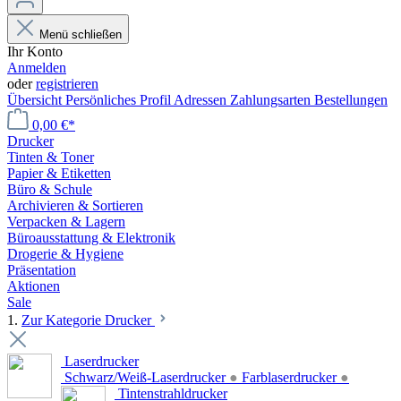
Menü schließen
Ihr Konto
Anmelden
oder
registrieren
Übersicht
Persönliches Profil
Adressen
Zahlungsarten
Bestellungen
0,00 €*
Drucker
Tinten & Toner
Papier & Etiketten
Büro & Schule
Archivieren & Sortieren
Verpacken & Lagern
Büroausstattung & Elektronik
Drogerie & Hygiene
Präsentation
Aktionen
Sale
1.
Zur Kategorie Drucker
Laserdrucker
Schwarz/Weiß-Laserdrucker
●
Farblaserdrucker
●
Tintenstrahldrucker