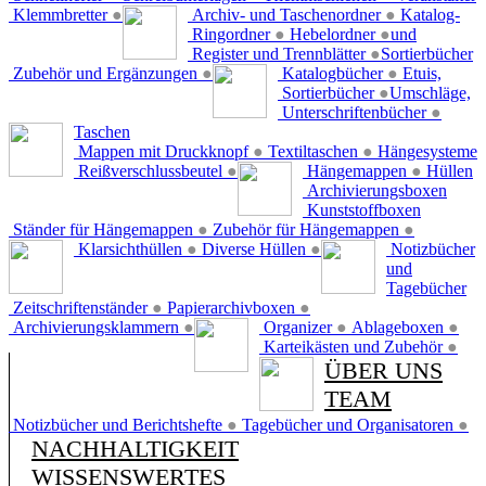
Klemmbretter
●
Archiv- und Taschenordner
●
Katalog-
Ringordner
●
Hebelordner
●
und
Register und Trennblätter
●
Sortierbücher
Zubehör und Ergänzungen
●
Katalogbücher
●
Etuis,
Sortierbücher
●
Umschläge,
Unterschriftenbücher
●
Taschen
Mappen mit Druckknopf
●
Textiltaschen
●
Hängesysteme
Reißverschlussbeutel
●
Hängemappen
●
Hüllen
Archivierungsboxen
Kunststoffboxen
Ständer für Hängemappen
●
Zubehör für Hängemappen
●
Klarsichthüllen
●
Diverse Hüllen
●
Notizbücher
und
Tagebücher
Zeitschriftenständer
●
Papierarchivboxen
●
Archivierungsklammern
●
Organizer
●
Ablageboxen
●
Karteikästen und Zubehör
●
ÜBER UNS
TEAM
Notizbücher und Berichtshefte
●
Tagebücher und Organisatoren
●
NACHHALTIGKEIT
WISSENSWERTES