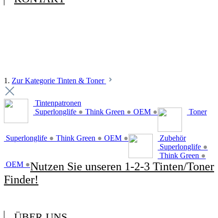
1.
Zur Kategorie Tinten & Toner
Tintenpatronen
Superlonglife
●
Think Green
●
OEM
●
Toner
Superlonglife
●
Think Green
●
OEM
●
Zubehör
Superlonglife
●
Think Green
●
OEM
●
Nutzen Sie unseren 1-2-3 Tinten/Toner
Finder!
ÜBER UNS