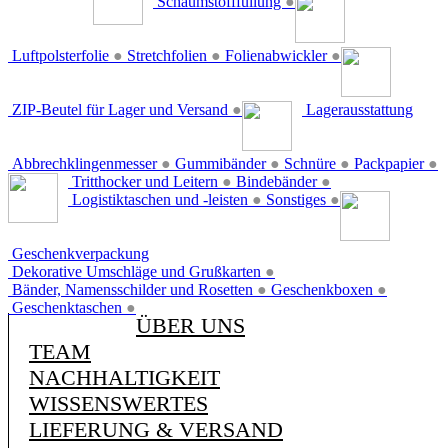
Schaumstofffüllung
●
Luftpolsterfolie
●
Stretchfolien
●
Folienabwickler
●
ZIP-Beutel für Lager und Versand
●
Lagerausstattung
Abbrechklingenmesser
●
Gummibänder
●
Schnüre
●
Packpapier
●
Tritthocker und Leitern
●
Bindebänder
●
Logistiktaschen und -leisten
●
Sonstiges
●
Geschenkverpackung
Dekorative Umschläge und Grußkarten
●
Bänder, Namensschilder und Rosetten
●
Geschenkboxen
●
Geschenktaschen
●
ÜBER UNS
TEAM
NACHHALTIGKEIT
WISSENSWERTES
LIEFERUNG & VERSAND