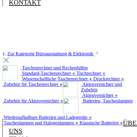
KONTAKT
1.
Zur Kategorie Büroausstattung & Elektronik
Taschenrechner und Rechenhilfen
Standard-Taschenrechner
●
Tischrechner
●
Wissenschaftliche Taschenrechner
●
Druckrechner
●
Zubehör für Taschenrechner
●
Aktenvernichter und
Zubehör
Aktenvernichter
●
Zubehör für Aktenvernichter
●
Batterien, Taschenlampen
Wiederaufladbare Batterien und Ladegeräte
●
ÜBE
Taschenlampen und Halogenlampen
●
Klassische Batterien
●
UNS