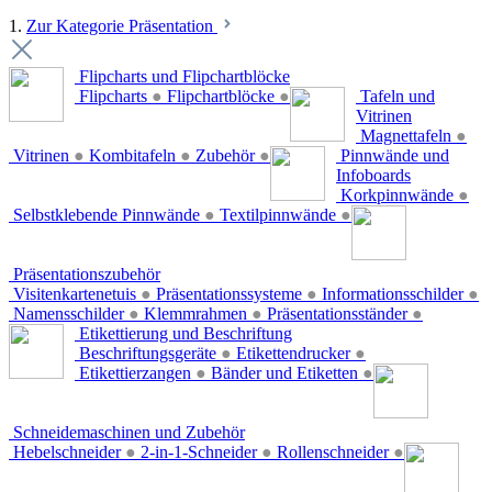
1.
Zur Kategorie Präsentation
Flipcharts und Flipchartblöcke
Flipcharts
●
Flipchartblöcke
●
Tafeln und
Vitrinen
Magnettafeln
●
Vitrinen
●
Kombitafeln
●
Zubehör
●
Pinnwände und
Infoboards
Korkpinnwände
●
Selbstklebende Pinnwände
●
Textilpinnwände
●
Präsentationszubehör
Visitenkartenetuis
●
Präsentationssysteme
●
Informationsschilder
●
Namensschilder
●
Klemmrahmen
●
Präsentationsständer
●
Etikettierung und Beschriftung
Beschriftungsgeräte
●
Etikettendrucker
●
Etikettierzangen
●
Bänder und Etiketten
●
Schneidemaschinen und Zubehör
Hebelschneider
●
2-in-1-Schneider
●
Rollenschneider
●