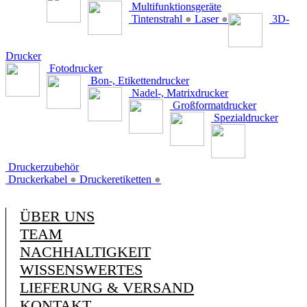
Multifunktionsgeräte
Tintenstrahl
●
Laser
●
3D-
Drucker
Fotodrucker
Bon-, Etikettendrucker
Nadel-, Matrixdrucker
Großformatdrucker
Spezialdrucker
Druckerzubehör
Druckerkabel
●
Druckeretiketten
●
ÜBER UNS
TEAM
NACHHALTIGKEIT
WISSENSWERTES
LIEFERUNG & VERSAND
KONTAKT