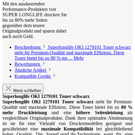
Mit den ausdauernden
Performance-Produkten von
SUPER LONGLIFE drucken Sie
bis zu 80% mehr Seiten
gegenüber dem teuren
Originalprodukt und sparen dabei
auch noch Geld.
Beschreibung
Superlonglife OKI 1279101 Toner schwarz
steht für Premium-Qualität und maximale Effizienz. Diese
Toner bietet bis zu 80 % me…
Mehr
Bewertungen
Ähnliche Artikel
Kompatible Geräte
Menü schließen
Superlonglife OKI 1279101 Toner schwarz
Superlonglife OKI 1279101 Toner schwarz
steht für Premium-
Qualität und maximale Effizienz. Diese Toner bietet bis zu
80 %
mehr Druckleistung
und eine
höhere Seitenleistung
als
vergleichbare Originalprodukte. Dank ihrer optimalen Abstimmung
ist sie für eine Vielzahl von Druckermodellen geeignet und
gewährleistet eine
maximale Kompatibilität
bei gleichbleibend
hoher Qualität. Die SuperLongLife-Technologie sorgt für eine