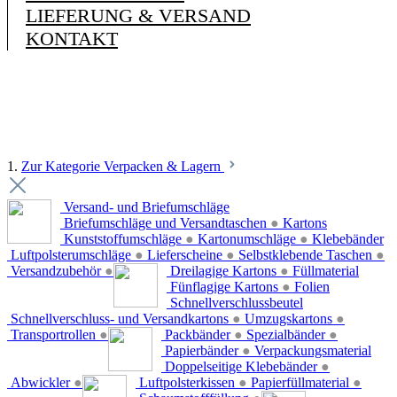
LIEFERUNG & VERSAND
KONTAKT
1.
Zur Kategorie Verpacken & Lagern
Versand- und Briefumschläge
Briefumschläge und Versandtaschen
●
Kartons
Kunststoffumschläge
●
Kartonumschläge
●
Klebebänder
Luftpolsterumschläge
●
Lieferscheine
●
Selbstklebende Taschen
●
Versandzubehör
●
Dreilagige Kartons
●
Füllmaterial
Fünflagige Kartons
●
Folien
Schnellverschlussbeutel
Schnellverschluss- und Versandkartons
●
Umzugskartons
●
Transportrollen
●
Packbänder
●
Spezialbänder
●
Papierbänder
●
Verpackungsmaterial
Doppelseitige Klebebänder
●
Abwickler
●
Luftpolsterkissen
●
Papierfüllmaterial
●