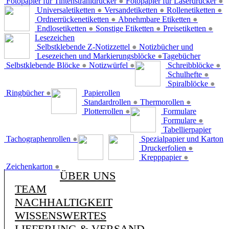
Fotopapier für Tintenstrahldrucker
●
Fotopapier für Laserdrucker
●
Universaletiketten
●
Versandetiketten
●
Rollenetiketten
●
Ordnerrückenetiketten
●
Abnehmbare Etiketten
●
Endlosetiketten
●
Sonstige Etiketten
●
Preisetiketten
●
Lesezeichen
Selbstklebende Z-Notizzettel
●
Notizbücher und
Lesezeichen und Markierungsblöcke
●
Tagebücher
Selbstklebende Blöcke
●
Notizwürfel
●
Schreibblöcke
●
Schulhefte
●
Spiralblöcke
●
Ringbücher
●
Papierollen
Standardrollen
●
Thermorollen
●
Plotterrollen
●
Formulare
Formulare
●
Tabellierpapier
Tachographenrollen
●
Spezialpapier und Karton
Druckerfolien
●
Krepppapier
●
Zeichenkarton
●
ÜBER UNS
TEAM
NACHHALTIGKEIT
WISSENSWERTES
LIEFERUNG & VERSAND