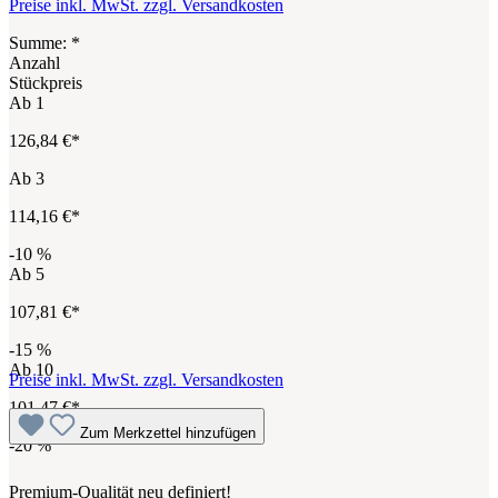
Preise inkl. MwSt. zzgl. Versandkosten
Summe:
*
Anzahl
Stückpreis
Ab
1
126,84 €*
Ab
3
114,16 €*
-10
%
Ab
5
107,81 €*
-15
%
Ab
10
Preise inkl. MwSt. zzgl. Versandkosten
101,47 €*
Zum Merkzettel hinzufügen
-20
%
Premium-Qualität neu definiert!