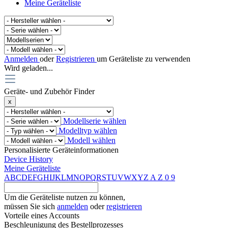
Meine Geräteliste
Anmelden
oder
Registrieren
um Geräteliste zu verwenden
Wird geladen...
Geräte- und Zubehör Finder
x
Modellserie wählen
Modelltyp wählen
Modell wählen
Personalisierte Geräteinformationen
Device History
Meine Geräteliste
A
B
C
D
E
F
G
H
I
J
K
L
M
N
O
P
Q
R
S
T
U
V
W
X
Y
Z
A
Z
0
9
Um die Geräteliste nutzen zu können,
müssen Sie sich
anmelden
oder
registrieren
Vorteile eines Accounts
Beschleunigung des Bestellprozesses