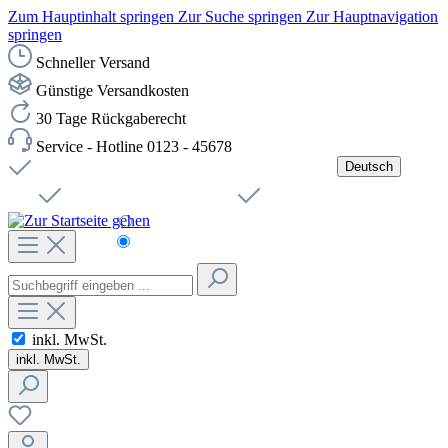
Zum Hauptinhalt springen
Zur Suche springen
Zur Hauptnavigation
springen
Schneller Versand
Günstige Versandkosten
30 Tage Rückgaberecht
Service - Hotline 0123 - 45678
Deutsch
Versandkostenfreie Lieferung ab 49,00€ Netto
Jobs
Sichere SSL-Verbindung
Schnelle Lieferung
Čeština
Helpdesk
Nachhaltigkeit
Deutsch
inkl. MwSt.
inkl. MwSt.