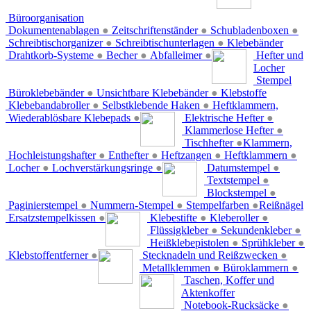
Büroorganisation
Dokumentenablagen
●
Zeitschriftenständer
●
Schubladenboxen
●
Schreibtischorganizer
●
Schreibtischunterlagen
●
Klebebänder
Drahtkorb-Systeme
●
Becher
●
Abfalleimer
●
Hefter und
Locher
Stempel
Büroklebebänder
●
Unsichtbare Klebebänder
●
Klebstoffe
Klebebandabroller
●
Selbstklebende Haken
●
Heftklammern,
Wiederablösbare Klebepads
●
Elektrische Hefter
●
Klammerlose Hefter
●
Tischhefter
●
Klammern,
Hochleistungshafter
●
Enthefter
●
Heftzangen
●
Heftklammern
●
Locher
●
Lochverstärkungsringe
●
Datumstempel
●
Textstempel
●
Blockstempel
●
Paginierstempel
●
Nummern-Stempel
●
Stempelfarben
●
Reißnägel
Ersatzstempelkissen
●
Klebestifte
●
Kleberoller
●
Flüssigkleber
●
Sekundenkleber
●
Heißklebepistolen
●
Sprühkleber
●
Klebstoffentferner
●
Stecknadeln und Reißzwecken
●
Metallklemmen
●
Büroklammern
●
Taschen, Koffer und
Aktenkoffer
Notebook-Rucksäcke
●